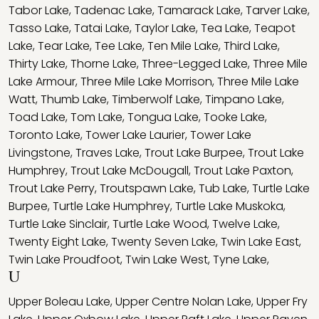
Tabor Lake
,
Tadenac Lake
,
Tamarack Lake
,
Tarver Lake
,
Tasso Lake
,
Tatai Lake
,
Taylor Lake
,
Tea Lake
,
Teapot
Lake
,
Tear Lake
,
Tee Lake
,
Ten Mile Lake
,
Third Lake
,
Thirty Lake
,
Thorne Lake
,
Three-Legged Lake
,
Three Mile
Lake Armour
,
Three Mile Lake Morrison
,
Three Mile Lake
Watt
,
Thumb Lake
,
Timberwolf Lake
,
Timpano Lake
,
Toad Lake
,
Tom Lake
,
Tongua Lake
,
Tooke Lake
,
Toronto Lake
,
Tower Lake Laurier
,
Tower Lake
Livingstone
,
Traves Lake
,
Trout Lake Burpee
,
Trout Lake
Humphrey
,
Trout Lake McDougall
,
Trout Lake Paxton
,
Trout Lake Perry
,
Troutspawn Lake
,
Tub Lake
,
Turtle Lake
Burpee
,
Turtle Lake Humphrey
,
Turtle Lake Muskoka
,
Turtle Lake Sinclair
,
Turtle Lake Wood
,
Twelve Lake
,
Twenty Eight Lake
,
Twenty Seven Lake
,
Twin Lake East
,
Twin Lake Proudfoot
,
Twin Lake West
,
Tyne Lake
,
U
Upper Boleau Lake
,
Upper Centre Nolan Lake
,
Upper Fry