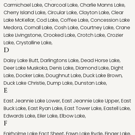
Carmichael Lake
,
Charcoal Lake
,
Charlie Manns Lake
,
Cherry Island Lake
,
Circular Lake
,
Clayton Lake
,
Clear
Lake McKellar
,
Cod Lake
,
Coffee Lake
,
Concession Lake
Medora
,
Cornall Lake
,
Cosh Lake
,
Courtney Lake
,
Crane
Lake Livingstone
,
Crooked Lake
,
Crotch Lake
,
Crozier
Lake
,
Crystalline Lake
,
D
Daisy Lake Butt
,
Darlingtons Lake
,
Dead Horse Lake
,
Deer Lake Muskoka
,
Denis Lake
,
Diamond Lake
,
Dight
Lake
,
Docker Lake
,
Doughnut Lake
,
Duck Lake Brown
,
Duck Lake Christie
,
Dump Lake
,
Dunstan Lake
,
E
East Jeannie Lake Lower
,
East Jeannie Lake Upper
,
East
Buck Lake
,
East Ryan Lake
,
East Tower Lake
,
Eastell Lake
,
Edwards Lake
,
Eiler Lake
,
Elbow Lake
,
F
Fairholme Lake Fact Sheet
,
Fawn Lake Ryde
,
Finger Lake
,