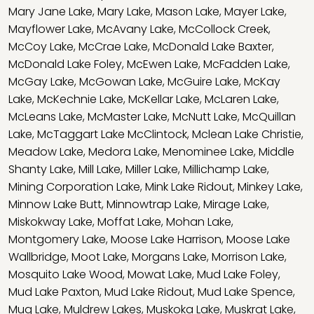
Mary Jane Lake
,
Mary Lake
,
Mason Lake
,
Mayer Lake
,
Mayflower Lake
,
McAvany Lake
,
McCollock Creek
,
McCoy Lake
,
McCrae Lake
,
McDonald Lake Baxter
,
McDonald Lake Foley
,
McEwen Lake
,
McFadden Lake
,
McGay Lake
,
McGowan Lake
,
McGuire Lake
,
McKay
Lake
,
McKechnie Lake
,
McKellar Lake
,
McLaren Lake
,
McLeans Lake
,
McMaster Lake
,
McNutt Lake
,
McQuillan
Lake
,
McTaggart Lake McClintock
,
Mclean Lake Christie
,
Meadow Lake
,
Medora Lake
,
Menominee Lake
,
Middle
Shanty Lake
,
Mill Lake
,
Miller Lake
,
Millichamp Lake
,
Mining Corporation Lake
,
Mink Lake Ridout
,
Minkey Lake
,
Minnow Lake Butt
,
Minnowtrap Lake
,
Mirage Lake
,
Miskokway Lake
,
Moffat Lake
,
Mohan Lake
,
Montgomery Lake
,
Moose Lake Harrison
,
Moose Lake
Wallbridge
,
Moot Lake
,
Morgans Lake
,
Morrison Lake
,
Mosquito Lake Wood
,
Mowat Lake
,
Mud Lake Foley
,
Mud Lake Paxton
,
Mud Lake Ridout
,
Mud Lake Spence
,
Mug Lake
,
Muldrew Lakes
,
Muskoka Lake
,
Muskrat Lake
,