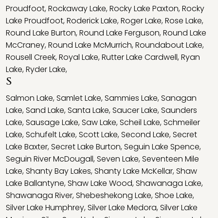
Proudfoot
,
Rockaway Lake
,
Rocky Lake Paxton
,
Rocky
Lake Proudfoot
,
Roderick Lake
,
Roger Lake
,
Rose Lake
,
Round Lake Burton
,
Round Lake Ferguson
,
Round Lake
McCraney
,
Round Lake McMurrich
,
Roundabout Lake
,
Rousell Creek
,
Royal Lake
,
Rutter Lake Cardwell
,
Ryan
Lake
,
Ryder Lake
,
S
Salmon Lake
,
Samlet Lake
,
Sammies Lake
,
Sanagan
Lake
,
Sand Lake
,
Santa Lake
,
Saucer Lake
,
Saunders
Lake
,
Sausage Lake
,
Saw Lake
,
Scheil Lake
,
Schmeiler
Lake
,
Schufelt Lake
,
Scott Lake
,
Second Lake
,
Secret
Lake Baxter
,
Secret Lake Burton
,
Seguin Lake Spence
,
Seguin River McDougall
,
Seven Lake
,
Seventeen Mile
Lake
,
Shanty Bay Lakes
,
Shanty Lake McKellar
,
Shaw
Lake Ballantyne
,
Shaw Lake Wood
,
Shawanaga Lake
,
Shawanaga River
,
Shebeshekong Lake
,
Shoe Lake
,
Silver Lake Humphrey
,
Silver Lake Medora
,
Silver Lake