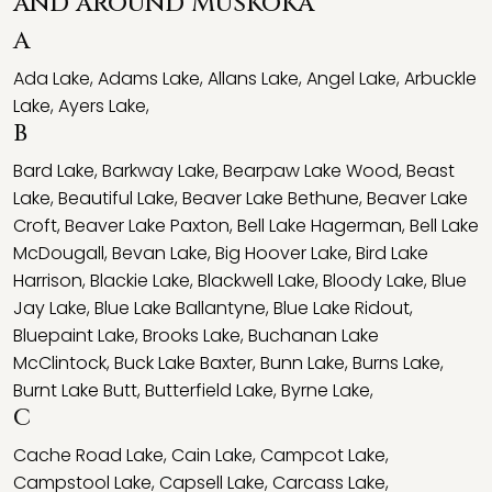
and around Muskoka
A
Ada Lake
,
Adams Lake
,
Allans Lake
,
Angel Lake
,
Arbuckle
Lake
,
Ayers Lake
,
B
Bard Lake
,
Barkway Lake
,
Bearpaw Lake Wood
,
Beast
Lake
,
Beautiful Lake
,
Beaver Lake Bethune
,
Beaver Lake
Croft
,
Beaver Lake Paxton
,
Bell Lake Hagerman
,
Bell Lake
McDougall
,
Bevan Lake
,
Big Hoover Lake
,
Bird Lake
Harrison
,
Blackie Lake
,
Blackwell Lake
,
Bloody Lake
,
Blue
Jay Lake
,
Blue Lake Ballantyne
,
Blue Lake Ridout
,
Bluepaint Lake
,
Brooks Lake
,
Buchanan Lake
McClintock
,
Buck Lake Baxter
,
Bunn Lake
,
Burns Lake
,
Burnt Lake Butt
,
Butterfield Lake
,
Byrne Lake
,
C
Cache Road Lake
,
Cain Lake
,
Campcot Lake
,
Campstool Lake
,
Capsell Lake
,
Carcass Lake
,