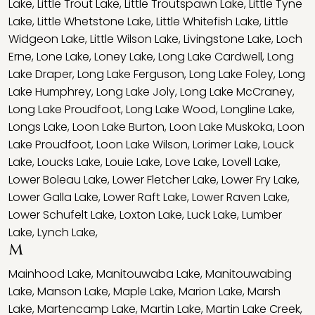
Lake
,
Little Trout Lake
,
Little Troutspawn Lake
,
Little Tyne
Lake
,
Little Whetstone Lake
,
Little Whitefish Lake
,
Little
Widgeon Lake
,
Little Wilson Lake
,
Livingstone Lake
,
Loch
Erne
,
Lone Lake
,
Loney Lake
,
Long Lake Cardwell
,
Long
Lake Draper
,
Long Lake Ferguson
,
Long Lake Foley
,
Long
Lake Humphrey
,
Long Lake Joly
,
Long Lake McCraney
,
Long Lake Proudfoot
,
Long Lake Wood
,
Longline Lake
,
Longs Lake
,
Loon Lake Burton
,
Loon Lake Muskoka
,
Loon
Lake Proudfoot
,
Loon Lake Wilson
,
Lorimer Lake
,
Louck
Lake
,
Loucks Lake
,
Louie Lake
,
Love Lake
,
Lovell Lake
,
Lower Boleau Lake
,
Lower Fletcher Lake
,
Lower Fry Lake
,
Lower Galla Lake
,
Lower Raft Lake
,
Lower Raven Lake
,
Lower Schufelt Lake
,
Loxton Lake
,
Luck Lake
,
Lumber
Lake
,
Lynch Lake
,
M
Mainhood Lake
,
Manitouwaba Lake
,
Manitouwabing
Lake
,
Manson Lake
,
Maple Lake
,
Marion Lake
,
Marsh
Lake
,
Martencamp Lake
,
Martin Lake
,
Martin Lake Creek
,