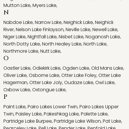
Mutton Lake
,
Myers Lake
,
N
Nabdoe Lake
,
Narrow Lake
,
Neighick Lake
,
Neighick
River
,
Nelson Lake Finlayson
,
Neville Lake
,
Newell Lake
,
Niger Lake
,
Nightfall Lake
,
Nisbet Lake
,
Noganosh Lake
,
North Dotty Lake
,
North Healey Lake
,
North Lake
,
Northmore Lake
,
Nutt Lake
,
O
Oastler Lake
,
Odiekirk Lake
,
Ogden Lake
,
Old Mans Lake
,
Oliver Lake
,
Osborne Lake
,
Otter Lake Foley
,
Otter Lake
Hagerman
,
Otter Lake Joly
,
Oudaze Lake
,
Owl Lake
,
Oxbow Lake
,
Oxtongue Lake
,
P
Paint Lake
,
Pairo Lakes Lower Twin
,
Pairo Lakes Upper
Twin
,
Paisley Lake
,
Pakeshkag Lake
,
Palette Lake
,
Partridge Lake Burpee
,
Partridge Lake Wilson
,
Pat Lake
,
Pearceley Lake
,
Pell Lake
,
Pender Lake
,
Penfold Lake
,