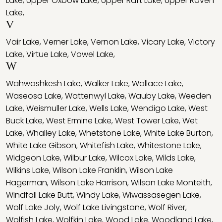
Lake
,
Upper Oxbow Lake
,
Upper Raft Lake
,
Upper Raven
Lake
,
V
Vair Lake
,
Verner Lake
,
Vernon Lake
,
Vicary Lake
,
Victory
Lake
,
Virtue Lake
,
Vowel Lake
,
W
Wahwashkesh Lake
,
Walker Lake
,
Wallace Lake
,
Waseosa Lake
,
Wattenwyl Lake
,
Wauby Lake
,
Weeden
Lake
,
Weismuller Lake
,
Wells Lake
,
Wendigo Lake
,
West
Buck Lake
,
West Ermine Lake
,
West Tower Lake
,
Wet
Lake
,
Whalley Lake
,
Whetstone Lake
,
White Lake Burton
,
White Lake Gibson
,
Whitefish Lake
,
Whitestone Lake
,
Widgeon Lake
,
Wilbur Lake
,
Wilcox Lake
,
Wilds Lake
,
Wilkins Lake
,
Wilson Lake Franklin
,
Wilson Lake
Hagerman
,
Wilson Lake Harrison
,
Wilson Lake Monteith
,
Windfall Lake Butt
,
Windy Lake
,
Wiwassasegen Lake
,
Wolf Lake Joly
,
Wolf Lake Livingstone
,
Wolf River
,
Wolfish Lake
,
Wolfkin Lake
,
Wood Lake
,
Woodland Lake
,