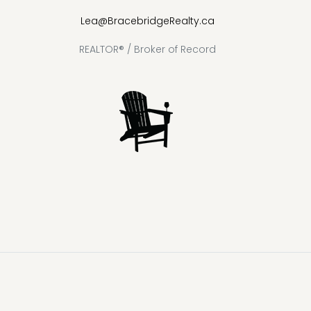
Lea@BracebridgeRealty.ca
REALTOR® / Broker of Record
Lake
Loon
Sparrow
Kahshe
Riley
Prospect
McKay
Joseph
Lake
Lake
Lake
Lake
Lake
Lake