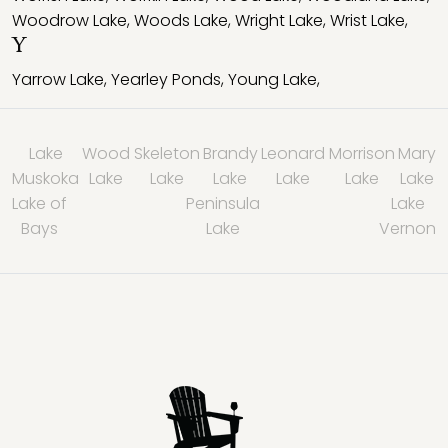
Woodrow Lake
,
Woods Lake
,
Wright Lake
,
Wrist Lake
,
Y
Yarrow Lake
,
Yearley Ponds
,
Young Lake
,
Lake
Wood
Skeleton
Brandy
Leonard
Morrison
Mary
Muskoka
Lake
Lake
Lake
Lake
Lake
Lake
Lake of
Peninsula
Lake
Bays
Lake
Vernon