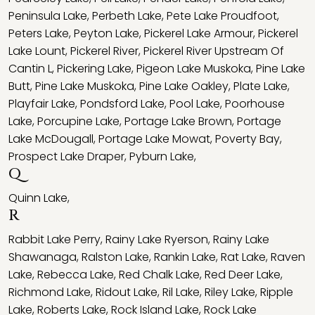
Peninsula Lake
,
Perbeth Lake
,
Pete Lake Proudfoot
,
Peters Lake
,
Peyton Lake
,
Pickerel Lake Armour
,
Pickerel
Lake Lount
,
Pickerel River
,
Pickerel River Upstream Of
Cantin L
,
Pickering Lake
,
Pigeon Lake Muskoka
,
Pine Lake
Butt
,
Pine Lake Muskoka
,
Pine Lake Oakley
,
Plate Lake
,
Playfair Lake
,
Pondsford Lake
,
Pool Lake
,
Poorhouse
Lake
,
Porcupine Lake
,
Portage Lake Brown
,
Portage
Lake McDougall
,
Portage Lake Mowat
,
Poverty Bay
,
Prospect Lake Draper
,
Pyburn Lake
,
Q
Quinn Lake
,
R
Rabbit Lake Perry
,
Rainy Lake Ryerson
,
Rainy Lake
Shawanaga
,
Ralston Lake
,
Rankin Lake
,
Rat Lake
,
Raven
Lake
,
Rebecca Lake
,
Red Chalk Lake
,
Red Deer Lake
,
Richmond Lake
,
Ridout Lake
,
Ril Lake
,
Riley Lake
,
Ripple
Lake
,
Roberts Lake
,
Rock Island Lake
,
Rock Lake