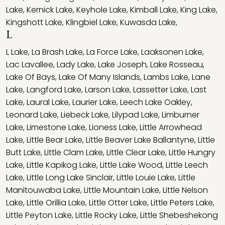
Lake
,
Kernick Lake
,
Keyhole Lake
,
Kimball Lake
,
King Lake
,
Kingshott Lake
,
Klingbiel Lake
,
Kuwasda Lake
,
L
L Lake
,
La Brash Lake
,
La Force Lake
,
Laaksonen Lake
,
Lac Lavallee
,
Lady Lake
,
Lake Joseph
,
Lake Rosseau
,
Lake Of Bays
,
Lake Of Many Islands
,
Lambs Lake
,
Lane
Lake
,
Langford Lake
,
Larson Lake
,
Lassetter Lake
,
Last
Lake
,
Laural Lake
,
Laurier Lake
,
Leech Lake Oakley
,
Leonard Lake
,
Liebeck Lake
,
Lilypad Lake
,
Limburner
Lake
,
Limestone Lake
,
Lioness Lake
,
Little Arrowhead
Lake
,
Little Bear Lake
,
Little Beaver Lake Ballantyne
,
Little
Butt Lake
,
Little Clam Lake
,
Little Clear Lake
,
Little Hungry
Lake
,
Little Kapikog Lake
,
Little Lake Wood
,
Little Leech
Lake
,
Little Long Lake Sinclair
,
Little Louie Lake
,
Little
Manitouwaba Lake
,
Little Mountain Lake
,
Little Nelson
Lake
,
Little Orillia Lake
,
Little Otter Lake
,
Little Peters Lake
,
Little Peyton Lake
,
Little Rocky Lake
,
Little Shebeshekong