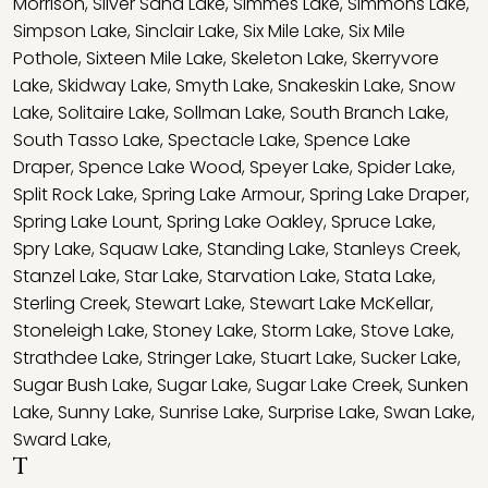
Morrison
,
Silver Sand Lake
,
Simmes Lake
,
Simmons Lake
,
Simpson Lake
,
Sinclair Lake
,
Six Mile Lake
,
Six Mile
Pothole
,
Sixteen Mile Lake
,
Skeleton Lake
,
Skerryvore
Lake
,
Skidway Lake
,
Smyth Lake
,
Snakeskin Lake
,
Snow
Lake
,
Solitaire Lake
,
Sollman Lake
,
South Branch Lake
,
South Tasso Lake
,
Spectacle Lake
,
Spence Lake
Draper
,
Spence Lake Wood
,
Speyer Lake
,
Spider Lake
,
Split Rock Lake
,
Spring Lake Armour
,
Spring Lake Draper
,
Spring Lake Lount
,
Spring Lake Oakley
,
Spruce Lake
,
Spry Lake
,
Squaw Lake
,
Standing Lake
,
Stanleys Creek
,
Stanzel Lake
,
Star Lake
,
Starvation Lake
,
Stata Lake
,
Sterling Creek
,
Stewart Lake
,
Stewart Lake McKellar
,
Stoneleigh Lake
,
Stoney Lake
,
Storm Lake
,
Stove Lake
,
Strathdee Lake
,
Stringer Lake
,
Stuart Lake
,
Sucker Lake
,
Sugar Bush Lake
,
Sugar Lake
,
Sugar Lake Creek
,
Sunken
Lake
,
Sunny Lake
,
Sunrise Lake
,
Surprise Lake
,
Swan Lake
,
Sward Lake
,
T