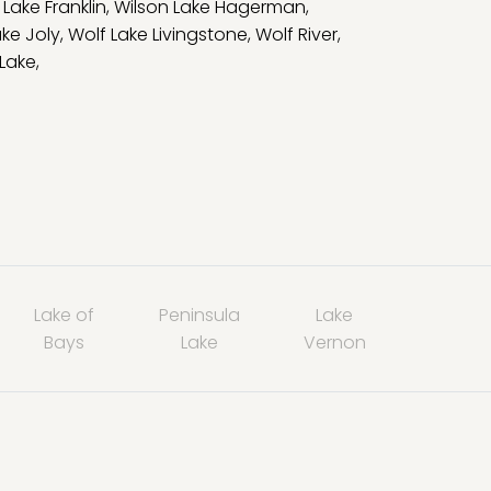
 Lake Franklin
,
Wilson Lake Hagerman
,
ake Joly
,
Wolf Lake Livingstone
,
Wolf River
,
 Lake
,
Lake of
Peninsula
Lake
Bays
Lake
Vernon