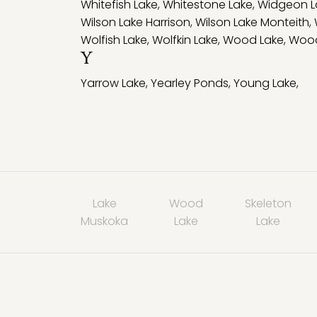
Whitefish Lake
,
Whitestone Lake
,
Widgeon L
Wilson Lake Harrison
,
Wilson Lake Monteith
,
Wolfish Lake
,
Wolfkin Lake
,
Wood Lake
,
Wood
Y
Yarrow Lake
,
Yearley Ponds
,
Young Lake
,
Lake
Wood
Skeleton
Muskoka
Lake
Lake