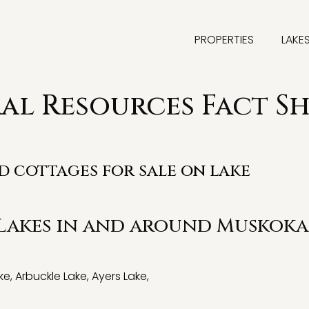
PROPERTIES
LAKE
l Resources Fact Sh
nd cottages for sale on lake
 Lakes in and around Muskoka
ke
,
Arbuckle Lake
,
Ayers Lake
,