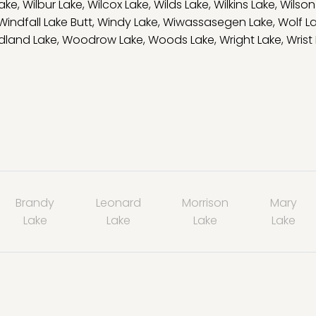
ake
,
Wilbur Lake
,
Wilcox Lake
,
Wilds Lake
,
Wilkins Lake
,
Wilson
Windfall Lake Butt
,
Windy Lake
,
Wiwassasegen Lake
,
Wolf L
land Lake
,
Woodrow Lake
,
Woods Lake
,
Wright Lake
,
Wrist
Brandy
Leonard
Morrison
Mary
Lake
Lake
Lake
Lake