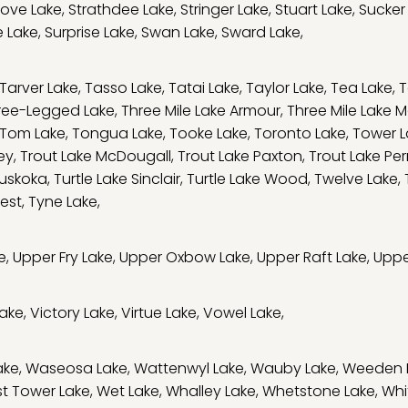
tove Lake
,
Strathdee Lake
,
Stringer Lake
,
Stuart Lake
,
Sucker
e Lake
,
Surprise Lake
,
Swan Lake
,
Sward Lake
,
Tarver Lake
,
Tasso Lake
,
Tatai Lake
,
Taylor Lake
,
Tea Lake
,
T
ree-Legged Lake
,
Three Mile Lake Armour
,
Three Mile Lake M
Tom Lake
,
Tongua Lake
,
Tooke Lake
,
Toronto Lake
,
Tower L
ey
,
Trout Lake McDougall
,
Trout Lake Paxton
,
Trout Lake Per
Muskoka
,
Turtle Lake Sinclair
,
Turtle Lake Wood
,
Twelve Lake
,
est
,
Tyne Lake
,
e
,
Upper Fry Lake
,
Upper Oxbow Lake
,
Upper Raft Lake
,
Uppe
Lake
,
Victory Lake
,
Virtue Lake
,
Vowel Lake
,
ake
,
Waseosa Lake
,
Wattenwyl Lake
,
Wauby Lake
,
Weeden 
t Tower Lake
,
Wet Lake
,
Whalley Lake
,
Whetstone Lake
,
Whi