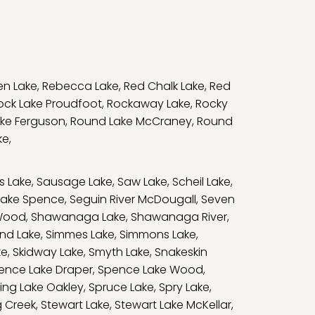
en Lake
,
Rebecca Lake
,
Red Chalk Lake
,
Red
ock Lake Proudfoot
,
Rockaway Lake
,
Rocky
ke Ferguson
,
Round Lake McCraney
,
Round
ke
,
s Lake
,
Sausage Lake
,
Saw Lake
,
Scheil Lake
,
Lake Spence
,
Seguin River McDougall
,
Seven
Wood
,
Shawanaga Lake
,
Shawanaga River
,
and Lake
,
Simmes Lake
,
Simmons Lake
,
ke
,
Skidway Lake
,
Smyth Lake
,
Snakeskin
ence Lake Draper
,
Spence Lake Wood
,
ing Lake Oakley
,
Spruce Lake
,
Spry Lake
,
g Creek
,
Stewart Lake
,
Stewart Lake McKellar
,