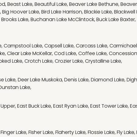
od
,
Beast Lake
,
Beautiful Lake
,
Beaver Lake Bethune
,
Beaver
,
Big Hoover Lake
,
Bird Lake Harrison
,
Blackie Lake
,
Blackwell
,
Brooks Lake
,
Buchanan Lake McClintock
,
Buck Lake Baxter
,
e
,
Campstool Lake
,
Capsell Lake
,
Carcass Lake
,
Carmichael
ke
,
Clear Lake McKellar
,
Cod Lake
,
Coffee Lake
,
Concession
oked Lake
,
Crotch Lake
,
Crozier Lake
,
Crystalline Lake
,
e Lake
,
Deer Lake Muskoka
,
Denis Lake
,
Diamond Lake
,
Digh
Dunstan Lake
,
 Upper
,
East Buck Lake
,
East Ryan Lake
,
East Tower Lake
,
Eas
,
Finger Lake
,
Fisher Lake
,
Flaherty Lake
,
Flossie Lake
,
Fly Lake
,