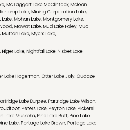
ke
,
McTaggart Lake McClintock
,
Mclean
llichamp Lake
,
Mining Corporation Lake
,
 Lake
,
Mohan Lake
,
Montgomery Lake
,
 Wood
,
Mowat Lake
,
Mud Lake Foley
,
Mud
,
Mutton Lake
,
Myers Lake
,
,
Niger Lake
,
Nightfall Lake
,
Nisbet Lake
,
er Lake Hagerman
,
Otter Lake Joly
,
Oudaze
artridge Lake Burpee
,
Partridge Lake Wilson
,
Proudfoot
,
Peters Lake
,
Peyton Lake
,
Pickerel
on Lake Muskoka
,
Pine Lake Butt
,
Pine Lake
ine Lake
,
Portage Lake Brown
,
Portage Lake