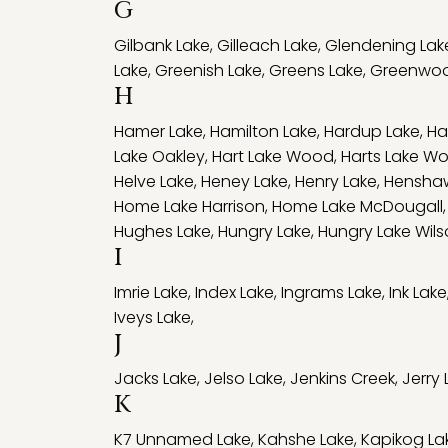
G
Gilbank Lake
,
Gilleach Lake
,
Glendening Lak
Lake
,
Greenish Lake
,
Greens Lake
,
Greenwoo
H
Hamer Lake
,
Hamilton Lake
,
Hardup Lake
,
Ha
Lake Oakley
,
Hart Lake Wood
,
Harts Lake W
Helve Lake
,
Heney Lake
,
Henry Lake
,
Hensha
Home Lake Harrison
,
Home Lake McDougall
Hughes Lake
,
Hungry Lake
,
Hungry Lake Wil
I
Imrie Lake
,
Index Lake
,
Ingrams Lake
,
Ink Lake
Iveys Lake
,
J
Jacks Lake
,
Jelso Lake
,
Jenkins Creek
,
Jerry 
K
K7 Unnamed Lake
,
Kahshe Lake
,
Kapikog La