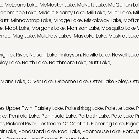
e
,
McLeans Lake
,
McMaster Lake
,
McNutt Lake
,
McQuillan La
enominee Lake
,
Middle Shanty Lake
,
Mill Lake
,
Miller Lake
,
Mi
Butt
,
Minnowtrap Lake
,
Mirage Lake
,
Miskokway Lake
,
Moffat
ge
,
Moot Lake
,
Morgans Lake
,
Morrison Lake
,
Mosquito Lake
ence
,
Mug Lake
,
Muldrew Lakes
,
Muskoka Lake
,
Muskrat Lake
ighick River
,
Nelson Lake Finlayson
,
Neville Lake
,
Newell Lake
ley Lake
,
North Lake
,
Northmore Lake
,
Nutt Lake
,
 Mans Lake
,
Oliver Lake
,
Osborne Lake
,
Otter Lake Foley
,
Ott
kes Upper Twin
,
Paisley Lake
,
Pakeshkag Lake
,
Palette Lake
,
P
ake
,
Penfold Lake
,
Peninsula Lake
,
Perbeth Lake
,
Pete Lake 
er
,
Pickerel River Upstream Of Cantin L
,
Pickering Lake
,
Pige
air Lake
,
Pondsford Lake
,
Pool Lake
,
Poorhouse Lake
,
Porcup