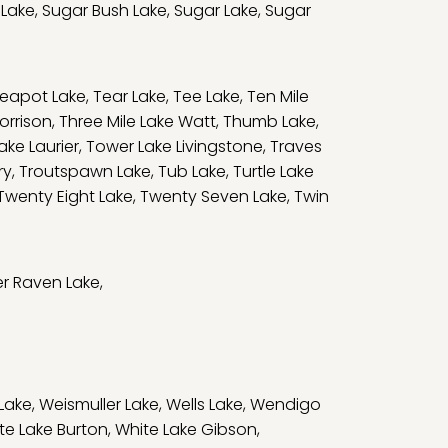
 Lake
,
Sugar Bush Lake
,
Sugar Lake
,
Sugar
eapot Lake
,
Tear Lake
,
Tee Lake
,
Ten Mile
orrison
,
Three Mile Lake Watt
,
Thumb Lake
,
ake Laurier
,
Tower Lake Livingstone
,
Traves
ry
,
Troutspawn Lake
,
Tub Lake
,
Turtle Lake
Twenty Eight Lake
,
Twenty Seven Lake
,
Twin
r Raven Lake
,
Lake
,
Weismuller Lake
,
Wells Lake
,
Wendigo
te Lake Burton
,
White Lake Gibson
,