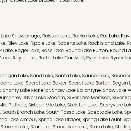
ay
,
Prospect Lake Draper
,
Pyburn Lake
,
y Lake Shawanaga
,
Ralston Lake
,
Rankin Lake
,
Rat Lake
,
Rav
ake
,
Riley Lake
,
Ripple Lake
,
Roberts Lake
,
Rock Island Lake
,
R
k Lake
,
Roger Lake
,
Rose Lake
,
Round Lake Burton
,
Round La
Creek
,
Royal Lake
,
Rutter Lake Cardwell
,
Ryan Lake
,
Ryder La
anagan Lake
,
Sand Lake
,
Santa Lake
,
Saucer Lake
,
Saunder
cond Lake
,
Secret Lake Baxter
,
Secret Lake Burton
,
Seguin 
s
,
Shanty Lake McKellar
,
Shaw Lake Ballantyne
,
Shaw Lake 
e Humphrey
,
Silver Lake Medora
,
Silver Lake Morrison
,
Silver S
 Mile Pothole
,
Sixteen Mile Lake
,
Skeleton Lake
,
Skerryvore La
e
,
South Branch Lake
,
South Tasso Lake
,
Spectacle Lake
,
Sp
ring Lake Armour
,
Spring Lake Draper
,
Spring Lake Lount
,
Spr
,
Stanzel Lake
,
Star Lake
,
Starvation Lake
,
Stata Lake
,
Sterlin