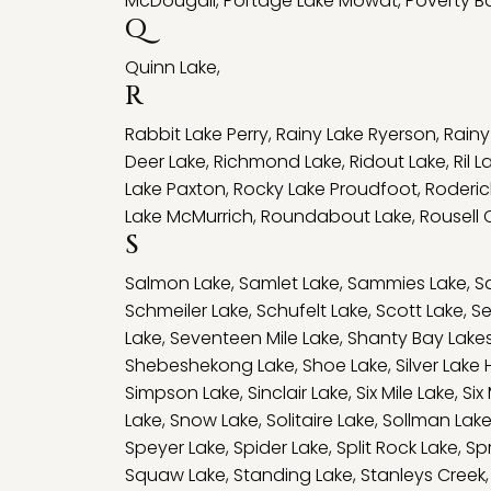
McDougall
,
Portage Lake Mowat
,
Poverty B
Q
Quinn Lake
,
R
Rabbit Lake Perry
,
Rainy Lake Ryerson
,
Rain
Deer Lake
,
Richmond Lake
,
Ridout Lake
,
Ril L
Lake Paxton
,
Rocky Lake Proudfoot
,
Roderic
Lake McMurrich
,
Roundabout Lake
,
Rousell 
S
Salmon Lake
,
Samlet Lake
,
Sammies Lake
,
S
Schmeiler Lake
,
Schufelt Lake
,
Scott Lake
,
Se
Lake
,
Seventeen Mile Lake
,
Shanty Bay Lake
Shebeshekong Lake
,
Shoe Lake
,
Silver Lak
Simpson Lake
,
Sinclair Lake
,
Six Mile Lake
,
Six
Lake
,
Snow Lake
,
Solitaire Lake
,
Sollman Lak
Speyer Lake
,
Spider Lake
,
Split Rock Lake
,
Sp
Squaw Lake
,
Standing Lake
,
Stanleys Creek