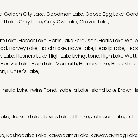
e
,
Golden City Lake
,
Goodman Lake
,
Goose Egg Lake
,
Gord
d Lake
,
Grey Lake
,
Grey Owl Lake
,
Groves Lake
,
rp Lake
,
Harper Lake
,
Harris Lake Ferguson
,
Harris Lake Wall
ood
,
Harvey Lake
,
Hatch Lake
,
Hawe Lake
,
Heaslip Lake
,
Heck
w Lake
,
Hesners Lake
,
High Lake Livingstone
,
High Lake Watt
,
Hoover Lake
,
Horn Lake Monteith
,
Horners Lake
,
Horseshoe 
son
,
Hunter's Lake
,
,
Insula Lake
,
Irwins Pond
,
Isabella Lake
,
Island Lake Brown
,
I
Lake
,
Jessop Lake
,
Jevins Lake
,
Jill Lake
,
Johnson Lake
,
John
ke
,
Kashegaba Lake
,
Kawagama Lake
,
Kawawaymog Lake