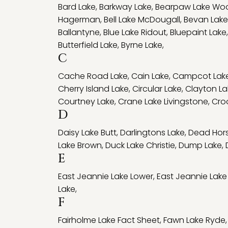
Bard Lake
,
Barkway Lake
,
Bearpaw Lake Wo
Hagerman
,
Bell Lake McDougall
,
Bevan Lake
Ballantyne
,
Blue Lake Ridout
,
Bluepaint Lake
Butterfield Lake
,
Byrne Lake
,
C
Cache Road Lake
,
Cain Lake
,
Campcot Lak
Cherry Island Lake
,
Circular Lake
,
Clayton La
Courtney Lake
,
Crane Lake Livingstone
,
Cro
D
Daisy Lake Butt
,
Darlingtons Lake
,
Dead Hors
Lake Brown
,
Duck Lake Christie
,
Dump Lake
,
E
East Jeannie Lake Lower
,
East Jeannie Lake
Lake
,
F
Fairholme Lake Fact Sheet
,
Fawn Lake Ryde