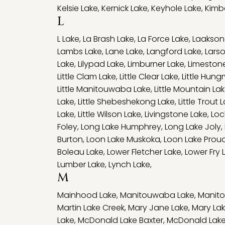
Kelsie Lake
,
Kernick Lake
,
Keyhole Lake
,
Kimba
L
L Lake
,
La Brash Lake
,
La Force Lake
,
Laakson
Lambs Lake
,
Lane Lake
,
Langford Lake
,
Lars
Lake
,
Lilypad Lake
,
Limburner Lake
,
Limeston
Little Clam Lake
,
Little Clear Lake
,
Little Hung
Little Manitouwaba Lake
,
Little Mountain La
Lake
,
Little Shebeshekong Lake
,
Little Trout 
Lake
,
Little Wilson Lake
,
Livingstone Lake
,
Loc
Foley
,
Long Lake Humphrey
,
Long Lake Joly
,
Burton
,
Loon Lake Muskoka
,
Loon Lake Prou
Boleau Lake
,
Lower Fletcher Lake
,
Lower Fry 
Lumber Lake
,
Lynch Lake
,
M
Mainhood Lake
,
Manitouwaba Lake
,
Manito
Martin Lake Creek
,
Mary Jane Lake
,
Mary La
Lake
,
McDonald Lake Baxter
,
McDonald Lake