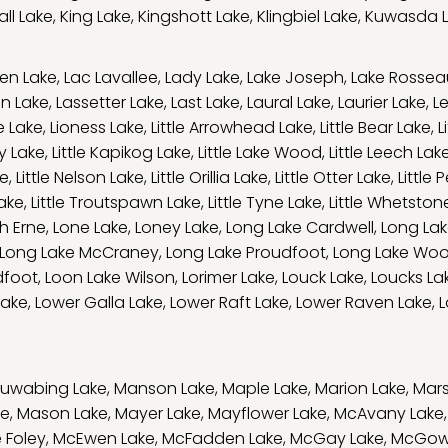
ll Lake
,
King Lake
,
Kingshott Lake
,
Klingbiel Lake
,
Kuwasda 
en Lake
,
Lac Lavallee
,
Lady Lake
,
Lake Joseph
,
Lake Rossea
on Lake
,
Lassetter Lake
,
Last Lake
,
Laural Lake
,
Laurier Lake
,
L
e Lake
,
Lioness Lake
,
Little Arrowhead Lake
,
Little Bear Lake
,
L
ry Lake
,
Little Kapikog Lake
,
Little Lake Wood
,
Little Leech Lak
ke
,
Little Nelson Lake
,
Little Orillia Lake
,
Little Otter Lake
,
Little 
Lake
,
Little Troutspawn Lake
,
Little Tyne Lake
,
Little Whetston
h Erne
,
Lone Lake
,
Loney Lake
,
Long Lake Cardwell
,
Long Lak
Long Lake McCraney
,
Long Lake Proudfoot
,
Long Lake Wo
dfoot
,
Loon Lake Wilson
,
Lorimer Lake
,
Louck Lake
,
Loucks La
Lake
,
Lower Galla Lake
,
Lower Raft Lake
,
Lower Raven Lake
,
L
uwabing Lake
,
Manson Lake
,
Maple Lake
,
Marion Lake
,
Mars
ke
,
Mason Lake
,
Mayer Lake
,
Mayflower Lake
,
McAvany Lake
 Foley
,
McEwen Lake
,
McFadden Lake
,
McGay Lake
,
McGow