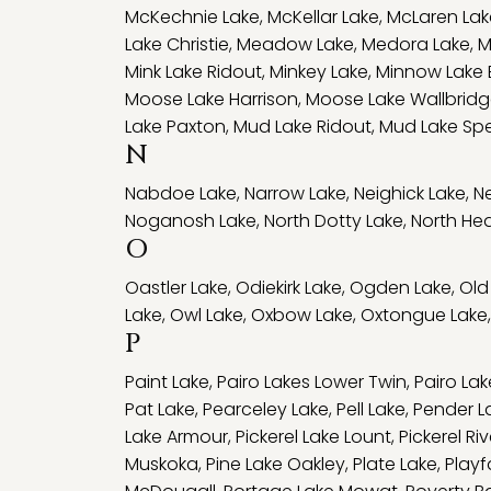
McKechnie Lake
,
McKellar Lake
,
McLaren Lak
Lake Christie
,
Meadow Lake
,
Medora Lake
,
M
Mink Lake Ridout
,
Minkey Lake
,
Minnow Lake 
Moose Lake Harrison
,
Moose Lake Wallbrid
Lake Paxton
,
Mud Lake Ridout
,
Mud Lake Sp
N
Nabdoe Lake
,
Narrow Lake
,
Neighick Lake
,
Ne
Noganosh Lake
,
North Dotty Lake
,
North Hea
O
Oastler Lake
,
Odiekirk Lake
,
Ogden Lake
,
Old
Lake
,
Owl Lake
,
Oxbow Lake
,
Oxtongue Lake
,
P
Paint Lake
,
Pairo Lakes Lower Twin
,
Pairo La
Pat Lake
,
Pearceley Lake
,
Pell Lake
,
Pender L
Lake Armour
,
Pickerel Lake Lount
,
Pickerel Riv
Muskoka
,
Pine Lake Oakley
,
Plate Lake
,
Playf