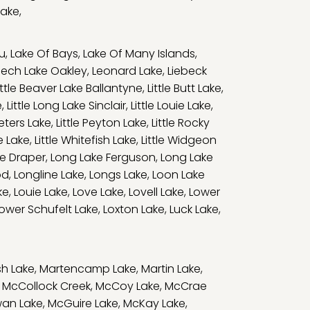
Lake
,
u
,
Lake Of Bays
,
Lake Of Many Islands
,
eech Lake Oakley
,
Leonard Lake
,
Liebeck
ittle Beaver Lake Ballantyne
,
Little Butt Lake
,
e
,
Little Long Lake Sinclair
,
Little Louie Lake
,
Peters Lake
,
Little Peyton Lake
,
Little Rocky
e Lake
,
Little Whitefish Lake
,
Little Widgeon
e Draper
,
Long Lake Ferguson
,
Long Lake
od
,
Longline Lake
,
Longs Lake
,
Loon Lake
ke
,
Louie Lake
,
Love Lake
,
Lovell Lake
,
Lower
ower Schufelt Lake
,
Loxton Lake
,
Luck Lake
,
h Lake
,
Martencamp Lake
,
Martin Lake
,
,
McCollock Creek
,
McCoy Lake
,
McCrae
an Lake
,
McGuire Lake
,
McKay Lake
,