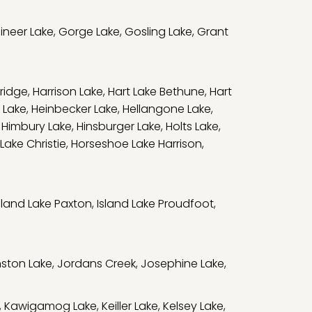
ineer Lake
,
Gorge Lake
,
Gosling Lake
,
Grant
bridge
,
Harrison Lake
,
Hart Lake Bethune
,
Hart
 Lake
,
Heinbecker Lake
,
Hellangone Lake
,
,
Himbury Lake
,
Hinsburger Lake
,
Holts Lake
,
Lake Christie
,
Horseshoe Lake Harrison
,
sland Lake Paxton
,
Island Lake Proudfoot
,
ston Lake
,
Jordans Creek
,
Josephine Lake
,
,
Kawigamog Lake
,
Keiller Lake
,
Kelsey Lake
,