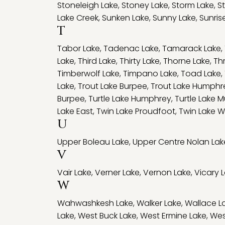
Stoneleigh Lake
,
Stoney Lake
,
Storm Lake
,
S
Lake Creek
,
Sunken Lake
,
Sunny Lake
,
Sunris
T
Tabor Lake
,
Tadenac Lake
,
Tamarack Lake
,
Lake
,
Third Lake
,
Thirty Lake
,
Thorne Lake
,
Th
Timberwolf Lake
,
Timpano Lake
,
Toad Lake
,
Lake
,
Trout Lake Burpee
,
Trout Lake Humphr
Burpee
,
Turtle Lake Humphrey
,
Turtle Lake 
Lake East
,
Twin Lake Proudfoot
,
Twin Lake W
U
Upper Boleau Lake
,
Upper Centre Nolan Lak
V
Vair Lake
,
Verner Lake
,
Vernon Lake
,
Vicary 
W
Wahwashkesh Lake
,
Walker Lake
,
Wallace L
Lake
,
West Buck Lake
,
West Ermine Lake
,
Wes