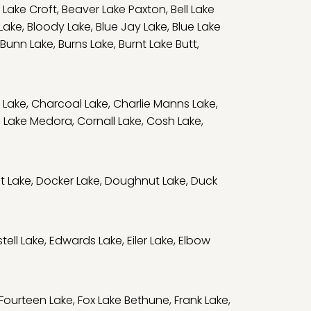
 Lake Croft
,
Beaver Lake Paxton
,
Bell Lake
 Lake
,
Bloody Lake
,
Blue Jay Lake
,
Blue Lake
Bunn Lake
,
Burns Lake
,
Burnt Lake Butt
,
 Lake
,
Charcoal Lake
,
Charlie Manns Lake
,
 Lake Medora
,
Cornall Lake
,
Cosh Lake
,
t Lake
,
Docker Lake
,
Doughnut Lake
,
Duck
tell Lake
,
Edwards Lake
,
Eiler Lake
,
Elbow
Fourteen Lake
,
Fox Lake Bethune
,
Frank Lake
,