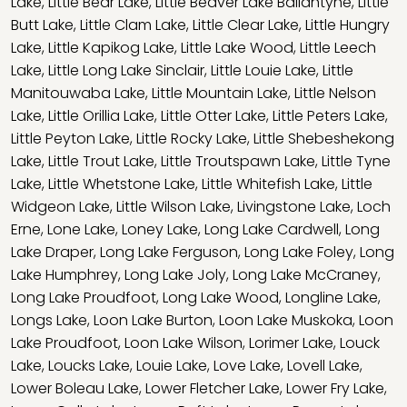
Lake
,
Little Bear Lake
,
Little Beaver Lake Ballantyne
,
Little
Butt Lake
,
Little Clam Lake
,
Little Clear Lake
,
Little Hungry
Lake
,
Little Kapikog Lake
,
Little Lake Wood
,
Little Leech
Lake
,
Little Long Lake Sinclair
,
Little Louie Lake
,
Little
Manitouwaba Lake
,
Little Mountain Lake
,
Little Nelson
Lake
,
Little Orillia Lake
,
Little Otter Lake
,
Little Peters Lake
,
Little Peyton Lake
,
Little Rocky Lake
,
Little Shebeshekong
Lake
,
Little Trout Lake
,
Little Troutspawn Lake
,
Little Tyne
Lake
,
Little Whetstone Lake
,
Little Whitefish Lake
,
Little
Widgeon Lake
,
Little Wilson Lake
,
Livingstone Lake
,
Loch
Erne
,
Lone Lake
,
Loney Lake
,
Long Lake Cardwell
,
Long
Lake Draper
,
Long Lake Ferguson
,
Long Lake Foley
,
Long
Lake Humphrey
,
Long Lake Joly
,
Long Lake McCraney
,
Long Lake Proudfoot
,
Long Lake Wood
,
Longline Lake
,
Longs Lake
,
Loon Lake Burton
,
Loon Lake Muskoka
,
Loon
Lake Proudfoot
,
Loon Lake Wilson
,
Lorimer Lake
,
Louck
Lake
,
Loucks Lake
,
Louie Lake
,
Love Lake
,
Lovell Lake
,
Lower Boleau Lake
,
Lower Fletcher Lake
,
Lower Fry Lake
,