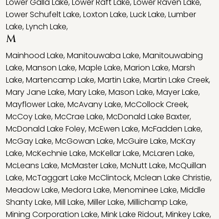
Lower Galla Lake
,
Lower Raft Lake
,
Lower Raven Lake
,
Lower Schufelt Lake
,
Loxton Lake
,
Luck Lake
,
Lumber
Lake
,
Lynch Lake
,
M
Mainhood Lake
,
Manitouwaba Lake
,
Manitouwabing
Lake
,
Manson Lake
,
Maple Lake
,
Marion Lake
,
Marsh
Lake
,
Martencamp Lake
,
Martin Lake
,
Martin Lake Creek
,
Mary Jane Lake
,
Mary Lake
,
Mason Lake
,
Mayer Lake
,
Mayflower Lake
,
McAvany Lake
,
McCollock Creek
,
McCoy Lake
,
McCrae Lake
,
McDonald Lake Baxter
,
McDonald Lake Foley
,
McEwen Lake
,
McFadden Lake
,
McGay Lake
,
McGowan Lake
,
McGuire Lake
,
McKay
Lake
,
McKechnie Lake
,
McKellar Lake
,
McLaren Lake
,
McLeans Lake
,
McMaster Lake
,
McNutt Lake
,
McQuillan
Lake
,
McTaggart Lake McClintock
,
Mclean Lake Christie
,
Meadow Lake
,
Medora Lake
,
Menominee Lake
,
Middle
Shanty Lake
,
Mill Lake
,
Miller Lake
,
Millichamp Lake
,
Mining Corporation Lake
,
Mink Lake Ridout
,
Minkey Lake
,