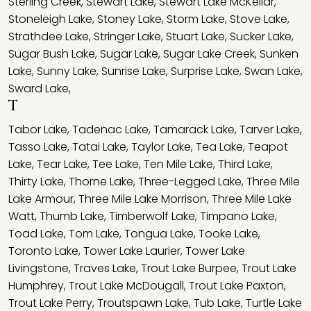
Sterling Creek
,
Stewart Lake
,
Stewart Lake McKellar
,
Stoneleigh Lake
,
Stoney Lake
,
Storm Lake
,
Stove Lake
,
Strathdee Lake
,
Stringer Lake
,
Stuart Lake
,
Sucker Lake
,
Sugar Bush Lake
,
Sugar Lake
,
Sugar Lake Creek
,
Sunken
Lake
,
Sunny Lake
,
Sunrise Lake
,
Surprise Lake
,
Swan Lake
,
Sward Lake
,
T
Tabor Lake
,
Tadenac Lake
,
Tamarack Lake
,
Tarver Lake
,
Tasso Lake
,
Tatai Lake
,
Taylor Lake
,
Tea Lake
,
Teapot
Lake
,
Tear Lake
,
Tee Lake
,
Ten Mile Lake
,
Third Lake
,
Thirty Lake
,
Thorne Lake
,
Three-Legged Lake
,
Three Mile
Lake Armour
,
Three Mile Lake Morrison
,
Three Mile Lake
Watt
,
Thumb Lake
,
Timberwolf Lake
,
Timpano Lake
,
Toad Lake
,
Tom Lake
,
Tongua Lake
,
Tooke Lake
,
Toronto Lake
,
Tower Lake Laurier
,
Tower Lake
Livingstone
,
Traves Lake
,
Trout Lake Burpee
,
Trout Lake
Humphrey
,
Trout Lake McDougall
,
Trout Lake Paxton
,
Trout Lake Perry
,
Troutspawn Lake
,
Tub Lake
,
Turtle Lake