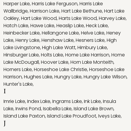
Harper Lake
,
Harris Lake Ferguson
,
Harris Lake
Wallbridge
,
Harrison Lake
,
Hart Lake Bethune
,
Hart Lake
Oakley
,
Hart Lake Wood
,
Harts Lake Wood
,
Harvey Lake
,
Hatch Lake
,
Hawe Lake
,
Heaslip Lake
,
Heck Lake
,
Heinbecker Lake
,
Hellangone Lake
,
Helve Lake
,
Heney
Lake
,
Henry Lake
,
Henshaw Lake
,
Hesners Lake
,
High
Lake Livingstone
,
High Lake Watt
,
Himbury Lake
,
Hinsburger Lake
,
Holts Lake
,
Home Lake Harrison
,
Home
Lake McDougall
,
Hoover Lake
,
Horn Lake Monteith
,
Horners Lake
,
Horseshoe Lake Christie
,
Horseshoe Lake
Harrison
,
Hughes Lake
,
Hungry Lake
,
Hungry Lake Wilson
,
Hunter's Lake
,
I
Imrie Lake
,
Index Lake
,
Ingrams Lake
,
Ink Lake
,
Insula
Lake
,
Irwins Pond
,
Isabella Lake
,
Island Lake Brown
,
Island Lake Paxton
,
Island Lake Proudfoot
,
Iveys Lake
,
J