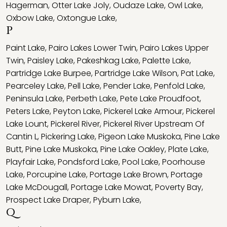
Hagerman
,
Otter Lake Joly
,
Oudaze Lake
,
Owl Lake
,
Oxbow Lake
,
Oxtongue Lake
,
P
Paint Lake
,
Pairo Lakes Lower Twin
,
Pairo Lakes Upper
Twin
,
Paisley Lake
,
Pakeshkag Lake
,
Palette Lake
,
Partridge Lake Burpee
,
Partridge Lake Wilson
,
Pat Lake
,
Pearceley Lake
,
Pell Lake
,
Pender Lake
,
Penfold Lake
,
Peninsula Lake
,
Perbeth Lake
,
Pete Lake Proudfoot
,
Peters Lake
,
Peyton Lake
,
Pickerel Lake Armour
,
Pickerel
Lake Lount
,
Pickerel River
,
Pickerel River Upstream Of
Cantin L
,
Pickering Lake
,
Pigeon Lake Muskoka
,
Pine Lake
Butt
,
Pine Lake Muskoka
,
Pine Lake Oakley
,
Plate Lake
,
Playfair Lake
,
Pondsford Lake
,
Pool Lake
,
Poorhouse
Lake
,
Porcupine Lake
,
Portage Lake Brown
,
Portage
Lake McDougall
,
Portage Lake Mowat
,
Poverty Bay
,
Prospect Lake Draper
,
Pyburn Lake
,
Q