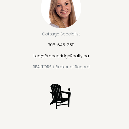
Cottage Specialist
705-646-3511
Lea@BracebridgeRealty.ca
REALTOR® / Broker of Record