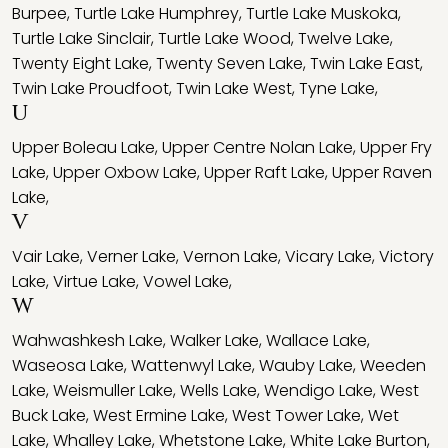
Burpee
,
Turtle Lake Humphrey
,
Turtle Lake Muskoka
,
Turtle Lake Sinclair
,
Turtle Lake Wood
,
Twelve Lake
,
Twenty Eight Lake
,
Twenty Seven Lake
,
Twin Lake East
,
Twin Lake Proudfoot
,
Twin Lake West
,
Tyne Lake
,
U
Upper Boleau Lake
,
Upper Centre Nolan Lake
,
Upper Fry
Lake
,
Upper Oxbow Lake
,
Upper Raft Lake
,
Upper Raven
Lake
,
V
Vair Lake
,
Verner Lake
,
Vernon Lake
,
Vicary Lake
,
Victory
Lake
,
Virtue Lake
,
Vowel Lake
,
W
Wahwashkesh Lake
,
Walker Lake
,
Wallace Lake
,
Waseosa Lake
,
Wattenwyl Lake
,
Wauby Lake
,
Weeden
Lake
,
Weismuller Lake
,
Wells Lake
,
Wendigo Lake
,
West
Buck Lake
,
West Ermine Lake
,
West Tower Lake
,
Wet
Lake
,
Whalley Lake
,
Whetstone Lake
,
White Lake Burton
,