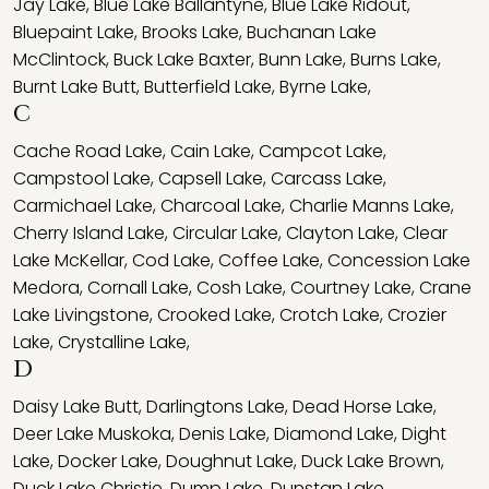
Jay Lake
,
Blue Lake Ballantyne
,
Blue Lake Ridout
,
Bluepaint Lake
,
Brooks Lake
,
Buchanan Lake
McClintock
,
Buck Lake Baxter
,
Bunn Lake
,
Burns Lake
,
Burnt Lake Butt
,
Butterfield Lake
,
Byrne Lake
,
C
Cache Road Lake
,
Cain Lake
,
Campcot Lake
,
Campstool Lake
,
Capsell Lake
,
Carcass Lake
,
Carmichael Lake
,
Charcoal Lake
,
Charlie Manns Lake
,
Cherry Island Lake
,
Circular Lake
,
Clayton Lake
,
Clear
Lake McKellar
,
Cod Lake
,
Coffee Lake
,
Concession Lake
Medora
,
Cornall Lake
,
Cosh Lake
,
Courtney Lake
,
Crane
Lake Livingstone
,
Crooked Lake
,
Crotch Lake
,
Crozier
Lake
,
Crystalline Lake
,
D
Daisy Lake Butt
,
Darlingtons Lake
,
Dead Horse Lake
,
Deer Lake Muskoka
,
Denis Lake
,
Diamond Lake
,
Dight
Lake
,
Docker Lake
,
Doughnut Lake
,
Duck Lake Brown
,
Duck Lake Christie
,
Dump Lake
,
Dunstan Lake
,