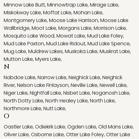
Minnow Lake Butt
,
Minnowtrap Lake
,
Mirage Lake
,
Miskokway Lake
,
Moffat Lake
,
Mohan Lake
,
Montgomery Lake
,
Moose Lake Harrison
,
Moose Lake
Wallbridge
,
Moot Lake
,
Morgans Lake
,
Morrison Lake
,
Mosquito Lake Wood
,
Mowat Lake
,
Mud Lake Foley
,
Mud Lake Paxton
,
Mud Lake Ridout
,
Mud Lake Spence
,
Mug Lake
,
Muldrew Lakes
,
Muskoka Lake
,
Muskrat Lake
,
Mutton Lake
,
Myers Lake
,
N
Nabdoe Lake
,
Narrow Lake
,
Neighick Lake
,
Neighick
River
,
Nelson Lake Finlayson
,
Neville Lake
,
Newell Lake
,
Niger Lake
,
Nightfall Lake
,
Nisbet Lake
,
Noganosh Lake
,
North Dotty Lake
,
North Healey Lake
,
North Lake
,
Northmore Lake
,
Nutt Lake
,
O
Oastler Lake
,
Odiekirk Lake
,
Ogden Lake
,
Old Mans Lake
,
Oliver Lake
,
Osborne Lake
,
Otter Lake Foley
,
Otter Lake