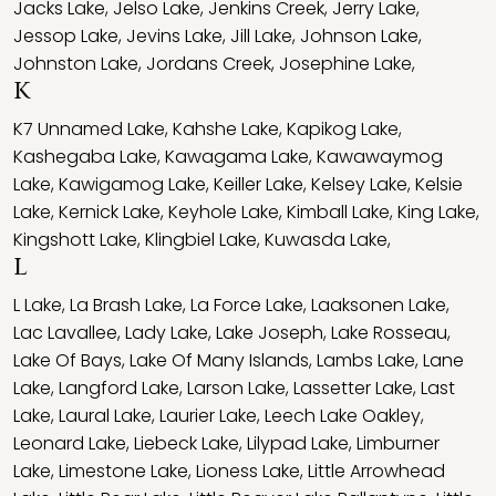
Jacks Lake
,
Jelso Lake
,
Jenkins Creek
,
Jerry Lake
,
Jessop Lake
,
Jevins Lake
,
Jill Lake
,
Johnson Lake
,
Johnston Lake
,
Jordans Creek
,
Josephine Lake
,
K
K7 Unnamed Lake
,
Kahshe Lake
,
Kapikog Lake
,
Kashegaba Lake
,
Kawagama Lake
,
Kawawaymog
Lake
,
Kawigamog Lake
,
Keiller Lake
,
Kelsey Lake
,
Kelsie
Lake
,
Kernick Lake
,
Keyhole Lake
,
Kimball Lake
,
King Lake
,
Kingshott Lake
,
Klingbiel Lake
,
Kuwasda Lake
,
L
L Lake
,
La Brash Lake
,
La Force Lake
,
Laaksonen Lake
,
Lac Lavallee
,
Lady Lake
,
Lake Joseph
,
Lake Rosseau
,
Lake Of Bays
,
Lake Of Many Islands
,
Lambs Lake
,
Lane
Lake
,
Langford Lake
,
Larson Lake
,
Lassetter Lake
,
Last
Lake
,
Laural Lake
,
Laurier Lake
,
Leech Lake Oakley
,
Leonard Lake
,
Liebeck Lake
,
Lilypad Lake
,
Limburner
Lake
,
Limestone Lake
,
Lioness Lake
,
Little Arrowhead