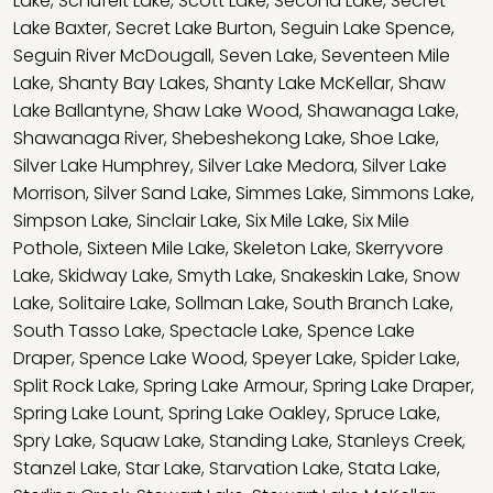
Lake
,
Schufelt Lake
,
Scott Lake
,
Second Lake
,
Secret
Lake Baxter
,
Secret Lake Burton
,
Seguin Lake Spence
,
Seguin River McDougall
,
Seven Lake
,
Seventeen Mile
Lake
,
Shanty Bay Lakes
,
Shanty Lake McKellar
,
Shaw
Lake Ballantyne
,
Shaw Lake Wood
,
Shawanaga Lake
,
Shawanaga River
,
Shebeshekong Lake
,
Shoe Lake
,
Silver Lake Humphrey
,
Silver Lake Medora
,
Silver Lake
Morrison
,
Silver Sand Lake
,
Simmes Lake
,
Simmons Lake
,
Simpson Lake
,
Sinclair Lake
,
Six Mile Lake
,
Six Mile
Pothole
,
Sixteen Mile Lake
,
Skeleton Lake
,
Skerryvore
Lake
,
Skidway Lake
,
Smyth Lake
,
Snakeskin Lake
,
Snow
Lake
,
Solitaire Lake
,
Sollman Lake
,
South Branch Lake
,
South Tasso Lake
,
Spectacle Lake
,
Spence Lake
Draper
,
Spence Lake Wood
,
Speyer Lake
,
Spider Lake
,
Split Rock Lake
,
Spring Lake Armour
,
Spring Lake Draper
,
Spring Lake Lount
,
Spring Lake Oakley
,
Spruce Lake
,
Spry Lake
,
Squaw Lake
,
Standing Lake
,
Stanleys Creek
,
Stanzel Lake
,
Star Lake
,
Starvation Lake
,
Stata Lake
,