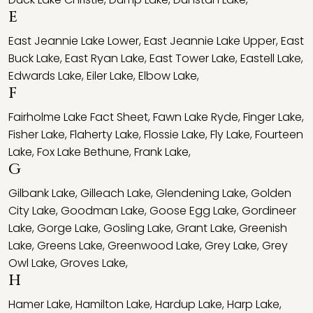
E
East Jeannie Lake Lower
,
East Jeannie Lake Upper
,
East
Buck Lake
,
East Ryan Lake
,
East Tower Lake
,
Eastell Lake
,
Edwards Lake
,
Eiler Lake
,
Elbow Lake
,
F
Fairholme Lake Fact Sheet
,
Fawn Lake Ryde
,
Finger Lake
,
Fisher Lake
,
Flaherty Lake
,
Flossie Lake
,
Fly Lake
,
Fourteen
Lake
,
Fox Lake Bethune
,
Frank Lake
,
G
Gilbank Lake
,
Gilleach Lake
,
Glendening Lake
,
Golden
City Lake
,
Goodman Lake
,
Goose Egg Lake
,
Gordineer
Lake
,
Gorge Lake
,
Gosling Lake
,
Grant Lake
,
Greenish
Lake
,
Greens Lake
,
Greenwood Lake
,
Grey Lake
,
Grey
Owl Lake
,
Groves Lake
,
H
Hamer Lake
,
Hamilton Lake
,
Hardup Lake
,
Harp Lake
,