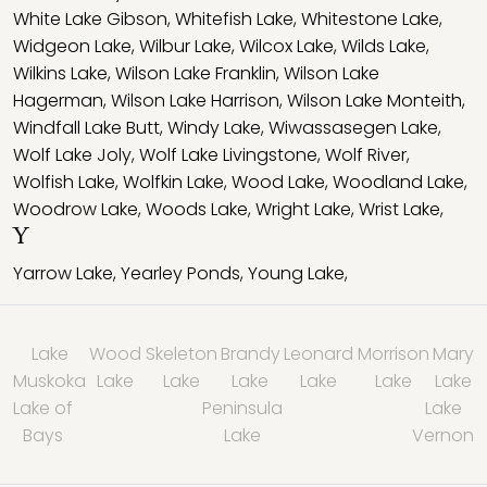
White Lake Gibson
,
Whitefish Lake
,
Whitestone Lake
,
Widgeon Lake
,
Wilbur Lake
,
Wilcox Lake
,
Wilds Lake
,
Wilkins Lake
,
Wilson Lake Franklin
,
Wilson Lake
Hagerman
,
Wilson Lake Harrison
,
Wilson Lake Monteith
,
Windfall Lake Butt
,
Windy Lake
,
Wiwassasegen Lake
,
Wolf Lake Joly
,
Wolf Lake Livingstone
,
Wolf River
,
Wolfish Lake
,
Wolfkin Lake
,
Wood Lake
,
Woodland Lake
,
Woodrow Lake
,
Woods Lake
,
Wright Lake
,
Wrist Lake
,
Y
Yarrow Lake
,
Yearley Ponds
,
Young Lake
,
Lake
Wood
Skeleton
Brandy
Leonard
Morrison
Mary
Muskoka
Lake
Lake
Lake
Lake
Lake
Lake
Lake of
Peninsula
Lake
Bays
Lake
Vernon