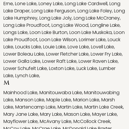
Erne
,
Lone Lake
,
Loney Lake
,
Long Lake Cardwell
,
Long
Lake Draper
,
Long Lake Ferguson
,
Long Lake Foley
,
Long
Lake Humphrey
,
Long Lake Joly
,
Long Lake McCraney
,
Long Lake Proudfoot
,
Long Lake Wood
,
Longline Lake
,
Longs Lake
,
Loon Lake Burton
,
Loon Lake Muskoka
,
Loon
Lake Proudfoot
,
Loon Lake Wilson
,
Lorimer Lake
,
Louck
Lake
,
Loucks Lake
,
Louie Lake
,
Love Lake
,
Lovell Lake
,
Lower Boleau Lake
,
Lower Fletcher Lake
,
Lower Fry Lake
,
Lower Galla Lake
,
Lower Raft Lake
,
Lower Raven Lake
,
Lower Schufelt Lake
,
Loxton Lake
,
Luck Lake
,
Lumber
Lake
,
Lynch Lake
,
M
Mainhood Lake
,
Manitouwaba Lake
,
Manitouwabing
Lake
,
Manson Lake
,
Maple Lake
,
Marion Lake
,
Marsh
Lake
,
Martencamp Lake
,
Martin Lake
,
Martin Lake Creek
,
Mary Jane Lake
,
Mary Lake
,
Mason Lake
,
Mayer Lake
,
Mayflower Lake
,
McAvany Lake
,
McCollock Creek
,
McCoy Lake
,
McCrae Lake
,
McDonald Lake Baxter
,