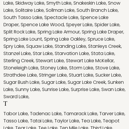
Lake
,
Skidway Lake
,
Smyth Lake
,
Snakeskin Lake
,
Snow
Lake
,
Solitaire Lake
,
Sollman Lake
,
South Branch Lake
,
South Tasso Lake
,
Spectacle Lake
,
Spence Lake
Draper
,
Spence Lake Wood
,
Speyer Lake
,
Spider Lake
,
Split Rock Lake
,
Spring Lake Armour
,
Spring Lake Draper
,
Spring Lake Lount
,
Spring Lake Oakley
,
Spruce Lake
,
Spry Lake
,
Squaw Lake
,
Standing Lake
,
Stanleys Creek
,
Stanzel Lake
,
Star Lake
,
Starvation Lake
,
Stata Lake
,
Sterling Creek
,
Stewart Lake
,
Stewart Lake McKellar
,
Stoneleigh Lake
,
Stoney Lake
,
Storm Lake
,
Stove Lake
,
Strathdee Lake
,
Stringer Lake
,
Stuart Lake
,
Sucker Lake
,
Sugar Bush Lake
,
Sugar Lake
,
Sugar Lake Creek
,
Sunken
Lake
,
Sunny Lake
,
Sunrise Lake
,
Surprise Lake
,
Swan Lake
,
Sward Lake
,
T
Tabor Lake
,
Tadenac Lake
,
Tamarack Lake
,
Tarver Lake
,
Tasso Lake
,
Tatai Lake
,
Taylor Lake
,
Tea Lake
,
Teapot
Lake
,
Tear Lake
,
Tee Lake
,
Ten Mile Lake
,
Third Lake
,