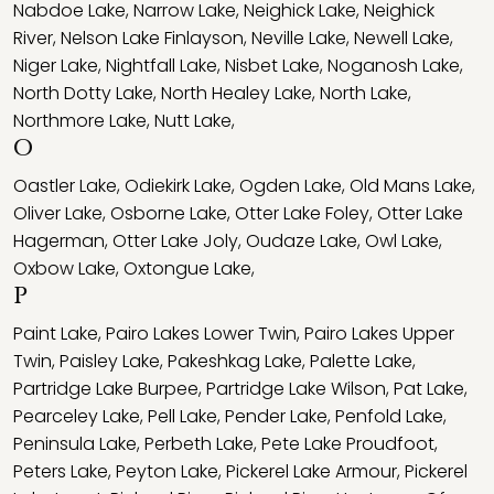
Nabdoe Lake
,
Narrow Lake
,
Neighick Lake
,
Neighick
River
,
Nelson Lake Finlayson
,
Neville Lake
,
Newell Lake
,
Niger Lake
,
Nightfall Lake
,
Nisbet Lake
,
Noganosh Lake
,
North Dotty Lake
,
North Healey Lake
,
North Lake
,
Northmore Lake
,
Nutt Lake
,
O
Oastler Lake
,
Odiekirk Lake
,
Ogden Lake
,
Old Mans Lake
,
Oliver Lake
,
Osborne Lake
,
Otter Lake Foley
,
Otter Lake
Hagerman
,
Otter Lake Joly
,
Oudaze Lake
,
Owl Lake
,
Oxbow Lake
,
Oxtongue Lake
,
P
Paint Lake
,
Pairo Lakes Lower Twin
,
Pairo Lakes Upper
Twin
,
Paisley Lake
,
Pakeshkag Lake
,
Palette Lake
,
Partridge Lake Burpee
,
Partridge Lake Wilson
,
Pat Lake
,
Pearceley Lake
,
Pell Lake
,
Pender Lake
,
Penfold Lake
,
Peninsula Lake
,
Perbeth Lake
,
Pete Lake Proudfoot
,
Peters Lake
,
Peyton Lake
,
Pickerel Lake Armour
,
Pickerel