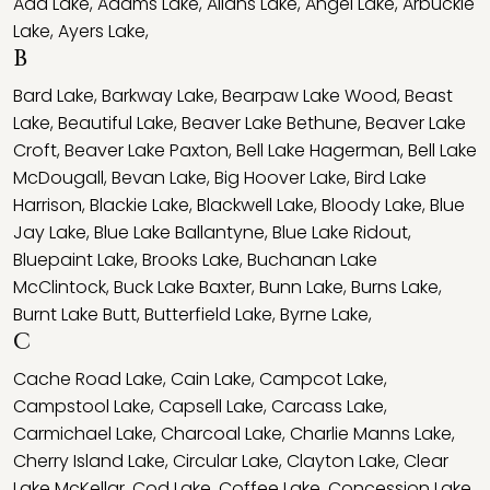
Ada Lake
,
Adams Lake
,
Allans Lake
,
Angel Lake
,
Arbuckle
Lake
,
Ayers Lake
,
B
Bard Lake
,
Barkway Lake
,
Bearpaw Lake Wood
,
Beast
Lake
,
Beautiful Lake
,
Beaver Lake Bethune
,
Beaver Lake
Croft
,
Beaver Lake Paxton
,
Bell Lake Hagerman
,
Bell Lake
McDougall
,
Bevan Lake
,
Big Hoover Lake
,
Bird Lake
Harrison
,
Blackie Lake
,
Blackwell Lake
,
Bloody Lake
,
Blue
Jay Lake
,
Blue Lake Ballantyne
,
Blue Lake Ridout
,
Bluepaint Lake
,
Brooks Lake
,
Buchanan Lake
McClintock
,
Buck Lake Baxter
,
Bunn Lake
,
Burns Lake
,
Burnt Lake Butt
,
Butterfield Lake
,
Byrne Lake
,
C
Cache Road Lake
,
Cain Lake
,
Campcot Lake
,
Campstool Lake
,
Capsell Lake
,
Carcass Lake
,
Carmichael Lake
,
Charcoal Lake
,
Charlie Manns Lake
,
Cherry Island Lake
,
Circular Lake
,
Clayton Lake
,
Clear
Lake McKellar
,
Cod Lake
,
Coffee Lake
,
Concession Lake