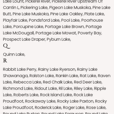
Lake Lount
,
Pickerel River
,
Pickerel River Upstream Of
Cantin L
,
Pickering Lake
,
Pigeon Lake Muskoka
,
Pine Lake
Butt
,
Pine Lake Muskoka
,
Pine Lake Oakley
,
Plate Lake
,
Playfair Lake
,
Pondsford Lake
,
Pool Lake
,
Poorhouse
Lake
,
Porcupine Lake
,
Portage Lake Brown
,
Portage
Lake McDougall
,
Portage Lake Mowat
,
Poverty Bay
,
Prospect Lake Draper
,
Pyburn Lake
,
Q
Quinn Lake
,
R
Rabbit Lake Perry
,
Rainy Lake Ryerson
,
Rainy Lake
Shawanaga
,
Ralston Lake
,
Rankin Lake
,
Rat Lake
,
Raven
Lake
,
Rebecca Lake
,
Red Chalk Lake
,
Red Deer Lake
,
Richmond Lake
,
Ridout Lake
,
Ril Lake
,
Riley Lake
,
Ripple
Lake
,
Roberts Lake
,
Rock Island Lake
,
Rock Lake
Proudfoot
,
Rockaway Lake
,
Rocky Lake Paxton
,
Rocky
Lake Proudfoot
,
Roderick Lake
,
Roger Lake
,
Rose Lake
,
Round Lake Burton
,
Round Lake Ferguson
,
Round Lake