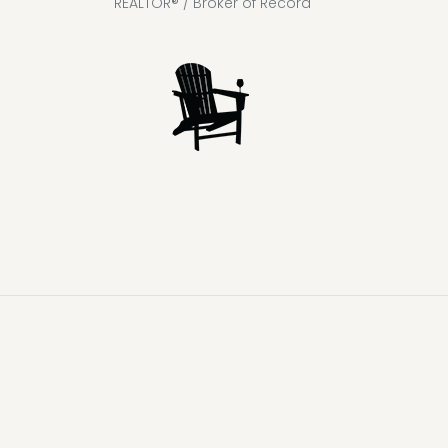
REALTOR® / Broker of Record
Lake
Loon
Sparrow
Kahshe
Riley
Prospect
McKay
Joseph
Lake
Lake
Lake
Lake
Lake
Lake
Healey
Echo
Ril
Lake
Lake
Lake