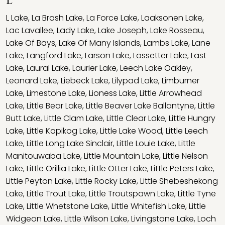
L
L Lake
,
La Brash Lake
,
La Force Lake
,
Laaksonen Lake
,
Lac Lavallee
,
Lady Lake
,
Lake Joseph
,
Lake Rosseau
,
Lake Of Bays
,
Lake Of Many Islands
,
Lambs Lake
,
Lane
Lake
,
Langford Lake
,
Larson Lake
,
Lassetter Lake
,
Last
Lake
,
Laural Lake
,
Laurier Lake
,
Leech Lake Oakley
,
Leonard Lake
,
Liebeck Lake
,
Lilypad Lake
,
Limburner
Lake
,
Limestone Lake
,
Lioness Lake
,
Little Arrowhead
Lake
,
Little Bear Lake
,
Little Beaver Lake Ballantyne
,
Little
Butt Lake
,
Little Clam Lake
,
Little Clear Lake
,
Little Hungry
Lake
,
Little Kapikog Lake
,
Little Lake Wood
,
Little Leech
Lake
,
Little Long Lake Sinclair
,
Little Louie Lake
,
Little
Manitouwaba Lake
,
Little Mountain Lake
,
Little Nelson
Lake
,
Little Orillia Lake
,
Little Otter Lake
,
Little Peters Lake
,
Little Peyton Lake
,
Little Rocky Lake
,
Little Shebeshekong
Lake
,
Little Trout Lake
,
Little Troutspawn Lake
,
Little Tyne
Lake
,
Little Whetstone Lake
,
Little Whitefish Lake
,
Little
Widgeon Lake
,
Little Wilson Lake
,
Livingstone Lake
,
Loch