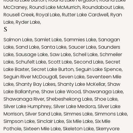
McCraney
,
Round Lake McMurrich
,
Roundabout Lake
,
Rousell Creek
,
Royal Lake
,
Rutter Lake Cardwell
,
Ryan
Lake
,
Ryder Lake
,
S
Salmon Lake
,
Samlet Lake
,
Sammies Lake
,
Sanagan
Lake
,
Sand Lake
,
Santa Lake
,
Saucer Lake
,
Saunders
Lake
,
Sausage Lake
,
Saw Lake
,
Scheil Lake
,
Schmeiler
Lake
,
Schufelt Lake
,
Scott Lake
,
Second Lake
,
Secret
Lake Baxter
,
Secret Lake Burton
,
Seguin Lake Spence
,
Seguin River McDougall
,
Seven Lake
,
Seventeen Mile
Lake
,
Shanty Bay Lakes
,
Shanty Lake McKellar
,
Shaw
Lake Ballantyne
,
Shaw Lake Wood
,
Shawanaga Lake
,
Shawanaga River
,
Shebeshekong Lake
,
Shoe Lake
,
Silver Lake Humphrey
,
Silver Lake Medora
,
Silver Lake
Morrison
,
Silver Sand Lake
,
Simmes Lake
,
Simmons Lake
,
Simpson Lake
,
Sinclair Lake
,
Six Mile Lake
,
Six Mile
Pothole
,
Sixteen Mile Lake
,
Skeleton Lake
,
Skerryvore