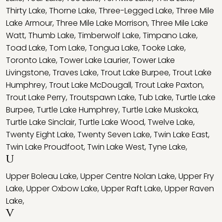
Thirty Lake
,
Thorne Lake
,
Three-Legged Lake
,
Three Mile
Lake Armour
,
Three Mile Lake Morrison
,
Three Mile Lake
Watt
,
Thumb Lake
,
Timberwolf Lake
,
Timpano Lake
,
Toad Lake
,
Tom Lake
,
Tongua Lake
,
Tooke Lake
,
Toronto Lake
,
Tower Lake Laurier
,
Tower Lake
Livingstone
,
Traves Lake
,
Trout Lake Burpee
,
Trout Lake
Humphrey
,
Trout Lake McDougall
,
Trout Lake Paxton
,
Trout Lake Perry
,
Troutspawn Lake
,
Tub Lake
,
Turtle Lake
Burpee
,
Turtle Lake Humphrey
,
Turtle Lake Muskoka
,
Turtle Lake Sinclair
,
Turtle Lake Wood
,
Twelve Lake
,
Twenty Eight Lake
,
Twenty Seven Lake
,
Twin Lake East
,
Twin Lake Proudfoot
,
Twin Lake West
,
Tyne Lake
,
U
Upper Boleau Lake
,
Upper Centre Nolan Lake
,
Upper Fry
Lake
,
Upper Oxbow Lake
,
Upper Raft Lake
,
Upper Raven
Lake
,
V