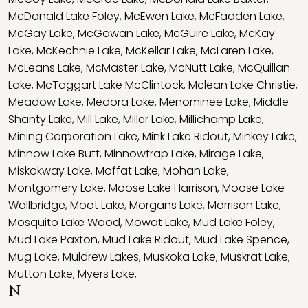
McDonald Lake Foley
,
McEwen Lake
,
McFadden Lake
,
McGay Lake
,
McGowan Lake
,
McGuire Lake
,
McKay
Lake
,
McKechnie Lake
,
McKellar Lake
,
McLaren Lake
,
McLeans Lake
,
McMaster Lake
,
McNutt Lake
,
McQuillan
Lake
,
McTaggart Lake McClintock
,
Mclean Lake Christie
,
Meadow Lake
,
Medora Lake
,
Menominee Lake
,
Middle
Shanty Lake
,
Mill Lake
,
Miller Lake
,
Millichamp Lake
,
Mining Corporation Lake
,
Mink Lake Ridout
,
Minkey Lake
,
Minnow Lake Butt
,
Minnowtrap Lake
,
Mirage Lake
,
Miskokway Lake
,
Moffat Lake
,
Mohan Lake
,
Montgomery Lake
,
Moose Lake Harrison
,
Moose Lake
Wallbridge
,
Moot Lake
,
Morgans Lake
,
Morrison Lake
,
Mosquito Lake Wood
,
Mowat Lake
,
Mud Lake Foley
,
Mud Lake Paxton
,
Mud Lake Ridout
,
Mud Lake Spence
,
Mug Lake
,
Muldrew Lakes
,
Muskoka Lake
,
Muskrat Lake
,
Mutton Lake
,
Myers Lake
,
N