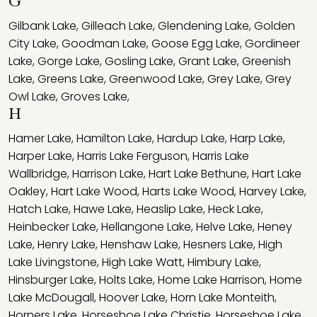
G
Gilbank Lake
,
Gilleach Lake
,
Glendening Lake
,
Golden
City Lake
,
Goodman Lake
,
Goose Egg Lake
,
Gordineer
Lake
,
Gorge Lake
,
Gosling Lake
,
Grant Lake
,
Greenish
Lake
,
Greens Lake
,
Greenwood Lake
,
Grey Lake
,
Grey
Owl Lake
,
Groves Lake
,
H
Hamer Lake
,
Hamilton Lake
,
Hardup Lake
,
Harp Lake
,
Harper Lake
,
Harris Lake Ferguson
,
Harris Lake
Wallbridge
,
Harrison Lake
,
Hart Lake Bethune
,
Hart Lake
Oakley
,
Hart Lake Wood
,
Harts Lake Wood
,
Harvey Lake
,
Hatch Lake
,
Hawe Lake
,
Heaslip Lake
,
Heck Lake
,
Heinbecker Lake
,
Hellangone Lake
,
Helve Lake
,
Heney
Lake
,
Henry Lake
,
Henshaw Lake
,
Hesners Lake
,
High
Lake Livingstone
,
High Lake Watt
,
Himbury Lake
,
Hinsburger Lake
,
Holts Lake
,
Home Lake Harrison
,
Home
Lake McDougall
,
Hoover Lake
,
Horn Lake Monteith
,
Horners Lake
,
Horseshoe Lake Christie
,
Horseshoe Lake