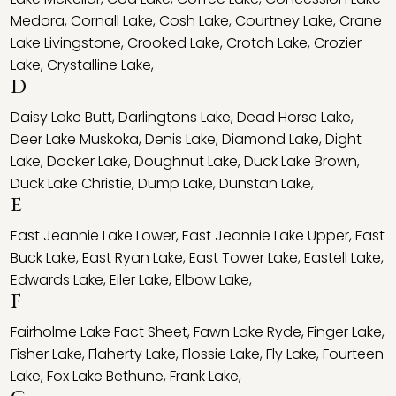
Medora
,
Cornall Lake
,
Cosh Lake
,
Courtney Lake
,
Crane
Lake Livingstone
,
Crooked Lake
,
Crotch Lake
,
Crozier
Lake
,
Crystalline Lake
,
D
Daisy Lake Butt
,
Darlingtons Lake
,
Dead Horse Lake
,
Deer Lake Muskoka
,
Denis Lake
,
Diamond Lake
,
Dight
Lake
,
Docker Lake
,
Doughnut Lake
,
Duck Lake Brown
,
Duck Lake Christie
,
Dump Lake
,
Dunstan Lake
,
E
East Jeannie Lake Lower
,
East Jeannie Lake Upper
,
East
Buck Lake
,
East Ryan Lake
,
East Tower Lake
,
Eastell Lake
,
Edwards Lake
,
Eiler Lake
,
Elbow Lake
,
F
Fairholme Lake Fact Sheet
,
Fawn Lake Ryde
,
Finger Lake
,
Fisher Lake
,
Flaherty Lake
,
Flossie Lake
,
Fly Lake
,
Fourteen
Lake
,
Fox Lake Bethune
,
Frank Lake
,