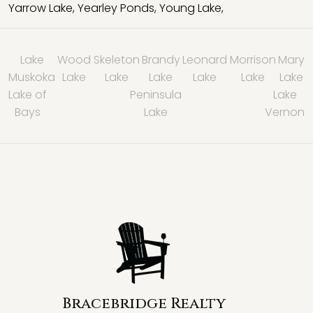
Yarrow Lake
,
Yearley Ponds
,
Young Lake
,
Lake
Wood
Skeleton
Brandy
Leonard
Morrison
Mary
Muskoka
Lake
Lake
Lake
Lake
Lake
Lake
Lake of
Peninsula
Lake
Bays
Lake
Vernon
Bracebridge Realty