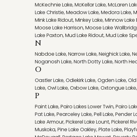
McKechnie Lake
,
McKellar Lake
,
McLaren Lak
Lake Christie
,
Meadow Lake
,
Medora Lake
,
M
Mink Lake Ridout
,
Minkey Lake
,
Minnow Lake 
Moose Lake Harrison
,
Moose Lake Wallbrid
Lake Paxton
,
Mud Lake Ridout
,
Mud Lake Sp
N
Nabdoe Lake
,
Narrow Lake
,
Neighick Lake
,
Ne
Noganosh Lake
,
North Dotty Lake
,
North Hea
O
Oastler Lake
,
Odiekirk Lake
,
Ogden Lake
,
Old
Lake
,
Owl Lake
,
Oxbow Lake
,
Oxtongue Lake
,
P
Paint Lake
,
Pairo Lakes Lower Twin
,
Pairo La
Pat Lake
,
Pearceley Lake
,
Pell Lake
,
Pender L
Lake Armour
,
Pickerel Lake Lount
,
Pickerel Riv
Muskoka
,
Pine Lake Oakley
,
Plate Lake
,
Playf