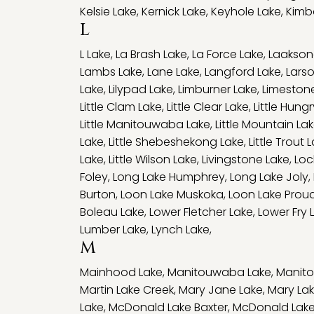
Kelsie Lake
,
Kernick Lake
,
Keyhole Lake
,
Kimba
L
L Lake
,
La Brash Lake
,
La Force Lake
,
Laakson
Lambs Lake
,
Lane Lake
,
Langford Lake
,
Lars
Lake
,
Lilypad Lake
,
Limburner Lake
,
Limeston
Little Clam Lake
,
Little Clear Lake
,
Little Hung
Little Manitouwaba Lake
,
Little Mountain La
Lake
,
Little Shebeshekong Lake
,
Little Trout 
Lake
,
Little Wilson Lake
,
Livingstone Lake
,
Loc
Foley
,
Long Lake Humphrey
,
Long Lake Joly
,
Burton
,
Loon Lake Muskoka
,
Loon Lake Prou
Boleau Lake
,
Lower Fletcher Lake
,
Lower Fry 
Lumber Lake
,
Lynch Lake
,
M
Mainhood Lake
,
Manitouwaba Lake
,
Manito
Martin Lake Creek
,
Mary Jane Lake
,
Mary La
Lake
,
McDonald Lake Baxter
,
McDonald Lake