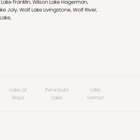
 Lake Franklin
,
Wilson Lake Hagerman
,
ake Joly
,
Wolf Lake Livingstone
,
Wolf River
,
 Lake
,
Lake of
Peninsula
Lake
Bays
Lake
Vernon