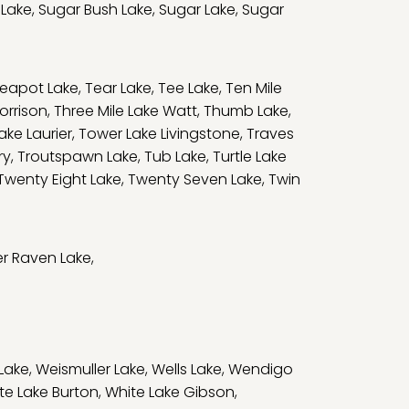
 Lake
,
Sugar Bush Lake
,
Sugar Lake
,
Sugar
eapot Lake
,
Tear Lake
,
Tee Lake
,
Ten Mile
orrison
,
Three Mile Lake Watt
,
Thumb Lake
,
ake Laurier
,
Tower Lake Livingstone
,
Traves
ry
,
Troutspawn Lake
,
Tub Lake
,
Turtle Lake
Twenty Eight Lake
,
Twenty Seven Lake
,
Twin
r Raven Lake
,
Lake
,
Weismuller Lake
,
Wells Lake
,
Wendigo
te Lake Burton
,
White Lake Gibson
,