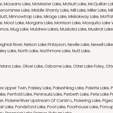
e
,
McLeans Lake
,
McMaster Lake
,
McNutt Lake
,
McQuillan La
enominee Lake
,
Middle Shanty Lake
,
Mill Lake
,
Miller Lake
,
Mi
Butt
,
Minnowtrap Lake
,
Mirage Lake
,
Miskokway Lake
,
Moffat
ge
,
Moot Lake
,
Morgans Lake
,
Morrison Lake
,
Mosquito Lake
ence
,
Mug Lake
,
Muldrew Lakes
,
Muskoka Lake
,
Muskrat Lake
ighick River
,
Nelson Lake Finlayson
,
Neville Lake
,
Newell Lake
ley Lake
,
North Lake
,
Northmore Lake
,
Nutt Lake
,
 Mans Lake
,
Oliver Lake
,
Osborne Lake
,
Otter Lake Foley
,
Ott
kes Upper Twin
,
Paisley Lake
,
Pakeshkag Lake
,
Palette Lake
,
P
ake
,
Penfold Lake
,
Peninsula Lake
,
Perbeth Lake
,
Pete Lake 
er
,
Pickerel River Upstream Of Cantin L
,
Pickering Lake
,
Pige
air Lake
,
Pondsford Lake
,
Pool Lake
,
Poorhouse Lake
,
Porcup