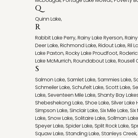
McDougall
,
Portage Lake Mowat
,
Poverty B
Q
Quinn Lake
,
R
Rabbit Lake Perry
,
Rainy Lake Ryerson
,
Rain
Deer Lake
,
Richmond Lake
,
Ridout Lake
,
Ril L
Lake Paxton
,
Rocky Lake Proudfoot
,
Roderic
Lake McMurrich
,
Roundabout Lake
,
Rousell 
S
Salmon Lake
,
Samlet Lake
,
Sammies Lake
,
S
Schmeiler Lake
,
Schufelt Lake
,
Scott Lake
,
Se
Lake
,
Seventeen Mile Lake
,
Shanty Bay Lake
Shebeshekong Lake
,
Shoe Lake
,
Silver Lak
Simpson Lake
,
Sinclair Lake
,
Six Mile Lake
,
Six
Lake
,
Snow Lake
,
Solitaire Lake
,
Sollman Lak
Speyer Lake
,
Spider Lake
,
Split Rock Lake
,
Sp
Squaw Lake
,
Standing Lake
,
Stanleys Creek