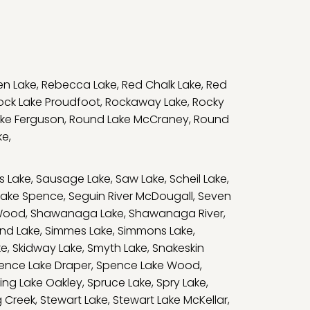
en Lake
,
Rebecca Lake
,
Red Chalk Lake
,
Red
ock Lake Proudfoot
,
Rockaway Lake
,
Rocky
ke Ferguson
,
Round Lake McCraney
,
Round
ke
,
s Lake
,
Sausage Lake
,
Saw Lake
,
Scheil Lake
,
Lake Spence
,
Seguin River McDougall
,
Seven
Wood
,
Shawanaga Lake
,
Shawanaga River
,
and Lake
,
Simmes Lake
,
Simmons Lake
,
ke
,
Skidway Lake
,
Smyth Lake
,
Snakeskin
ence Lake Draper
,
Spence Lake Wood
,
ing Lake Oakley
,
Spruce Lake
,
Spry Lake
,
g Creek
,
Stewart Lake
,
Stewart Lake McKellar
,