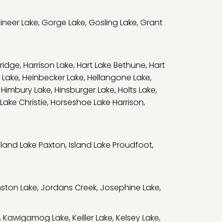
ineer Lake
,
Gorge Lake
,
Gosling Lake
,
Grant
bridge
,
Harrison Lake
,
Hart Lake Bethune
,
Hart
 Lake
,
Heinbecker Lake
,
Hellangone Lake
,
,
Himbury Lake
,
Hinsburger Lake
,
Holts Lake
,
Lake Christie
,
Horseshoe Lake Harrison
,
sland Lake Paxton
,
Island Lake Proudfoot
,
ston Lake
,
Jordans Creek
,
Josephine Lake
,
,
Kawigamog Lake
,
Keiller Lake
,
Kelsey Lake
,