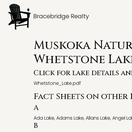
Bracebridge Realty
Muskoka Natura
Whetstone Lak
Click for lake details a
Whetstone_Lake.pdf
Fact Sheets on other
A
Ada Lake
,
Adams Lake
,
Allans Lake
,
Angel La
B