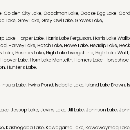
e
,
Golden City Lake
,
Goodman Lake
,
Goose Egg Lake
,
Gord
d Lake
,
Grey Lake
,
Grey Owl Lake
,
Groves Lake
,
rp Lake
,
Harper Lake
,
Harris Lake Ferguson
,
Harris Lake Wall
ood
,
Harvey Lake
,
Hatch Lake
,
Hawe Lake
,
Heaslip Lake
,
Heck
w Lake
,
Hesners Lake
,
High Lake Livingstone
,
High Lake Watt
,
Hoover Lake
,
Horn Lake Monteith
,
Horners Lake
,
Horseshoe 
son
,
Hunter's Lake
,
,
Insula Lake
,
Irwins Pond
,
Isabella Lake
,
Island Lake Brown
,
I
Lake
,
Jessop Lake
,
Jevins Lake
,
Jill Lake
,
Johnson Lake
,
John
ke
,
Kashegaba Lake
,
Kawagama Lake
,
Kawawaymog Lake