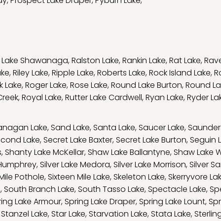
ay
,
Prospect Lake Draper
,
Pyburn Lake
,
y Lake Shawanaga
,
Ralston Lake
,
Rankin Lake
,
Rat Lake
,
Rav
ake
,
Riley Lake
,
Ripple Lake
,
Roberts Lake
,
Rock Island Lake
,
R
k Lake
,
Roger Lake
,
Rose Lake
,
Round Lake Burton
,
Round La
Creek
,
Royal Lake
,
Rutter Lake Cardwell
,
Ryan Lake
,
Ryder La
anagan Lake
,
Sand Lake
,
Santa Lake
,
Saucer Lake
,
Saunder
cond Lake
,
Secret Lake Baxter
,
Secret Lake Burton
,
Seguin 
s
,
Shanty Lake McKellar
,
Shaw Lake Ballantyne
,
Shaw Lake 
e Humphrey
,
Silver Lake Medora
,
Silver Lake Morrison
,
Silver S
 Mile Pothole
,
Sixteen Mile Lake
,
Skeleton Lake
,
Skerryvore La
e
,
South Branch Lake
,
South Tasso Lake
,
Spectacle Lake
,
Sp
ring Lake Armour
,
Spring Lake Draper
,
Spring Lake Lount
,
Spr
,
Stanzel Lake
,
Star Lake
,
Starvation Lake
,
Stata Lake
,
Sterlin