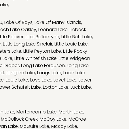
Lake
,
u
,
Lake Of Bays
,
Lake Of Many Islands
,
eech Lake Oakley
,
Leonard Lake
,
Liebeck
ittle Beaver Lake Ballantyne
,
Little Butt Lake
,
e
,
Little Long Lake Sinclair
,
Little Louie Lake
,
Peters Lake
,
Little Peyton Lake
,
Little Rocky
e Lake
,
Little Whitefish Lake
,
Little Widgeon
e Draper
,
Long Lake Ferguson
,
Long Lake
od
,
Longline Lake
,
Longs Lake
,
Loon Lake
ke
,
Louie Lake
,
Love Lake
,
Lovell Lake
,
Lower
ower Schufelt Lake
,
Loxton Lake
,
Luck Lake
,
h Lake
,
Martencamp Lake
,
Martin Lake
,
,
McCollock Creek
,
McCoy Lake
,
McCrae
an Lake
,
McGuire Lake
,
McKay Lake
,