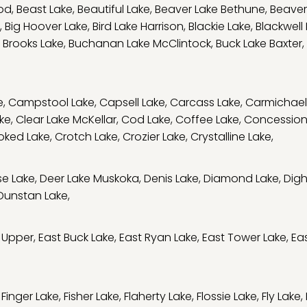
od
,
Beast Lake
,
Beautiful Lake
,
Beaver Lake Bethune
,
Beaver
,
Big Hoover Lake
,
Bird Lake Harrison
,
Blackie Lake
,
Blackwell
,
Brooks Lake
,
Buchanan Lake McClintock
,
Buck Lake Baxter
,
e
,
Campstool Lake
,
Capsell Lake
,
Carcass Lake
,
Carmichael
ke
,
Clear Lake McKellar
,
Cod Lake
,
Coffee Lake
,
Concession
oked Lake
,
Crotch Lake
,
Crozier Lake
,
Crystalline Lake
,
e Lake
,
Deer Lake Muskoka
,
Denis Lake
,
Diamond Lake
,
Digh
Dunstan Lake
,
 Upper
,
East Buck Lake
,
East Ryan Lake
,
East Tower Lake
,
Eas
,
Finger Lake
,
Fisher Lake
,
Flaherty Lake
,
Flossie Lake
,
Fly Lake
,