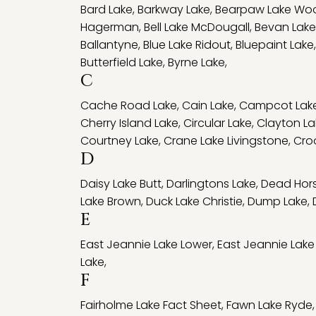
Bard Lake
,
Barkway Lake
,
Bearpaw Lake Wo
Hagerman
,
Bell Lake McDougall
,
Bevan Lake
Ballantyne
,
Blue Lake Ridout
,
Bluepaint Lake
Butterfield Lake
,
Byrne Lake
,
C
Cache Road Lake
,
Cain Lake
,
Campcot Lak
Cherry Island Lake
,
Circular Lake
,
Clayton La
Courtney Lake
,
Crane Lake Livingstone
,
Cro
D
Daisy Lake Butt
,
Darlingtons Lake
,
Dead Hors
Lake Brown
,
Duck Lake Christie
,
Dump Lake
,
E
East Jeannie Lake Lower
,
East Jeannie Lake
Lake
,
F
Fairholme Lake Fact Sheet
,
Fawn Lake Ryde