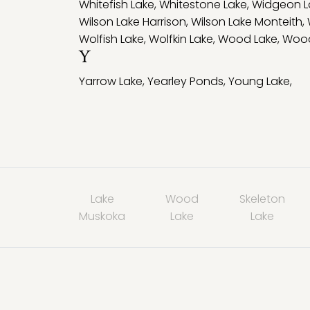
Whitefish Lake
,
Whitestone Lake
,
Widgeon L
Wilson Lake Harrison
,
Wilson Lake Monteith
,
Wolfish Lake
,
Wolfkin Lake
,
Wood Lake
,
Wood
Y
Yarrow Lake
,
Yearley Ponds
,
Young Lake
,
Lake
Wood
Skeleton
Muskoka
Lake
Lake