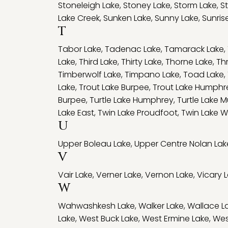
Stoneleigh Lake
,
Stoney Lake
,
Storm Lake
,
S
Lake Creek
,
Sunken Lake
,
Sunny Lake
,
Sunris
T
Tabor Lake
,
Tadenac Lake
,
Tamarack Lake
,
Lake
,
Third Lake
,
Thirty Lake
,
Thorne Lake
,
Th
Timberwolf Lake
,
Timpano Lake
,
Toad Lake
,
Lake
,
Trout Lake Burpee
,
Trout Lake Humphr
Burpee
,
Turtle Lake Humphrey
,
Turtle Lake 
Lake East
,
Twin Lake Proudfoot
,
Twin Lake W
U
Upper Boleau Lake
,
Upper Centre Nolan Lak
V
Vair Lake
,
Verner Lake
,
Vernon Lake
,
Vicary 
W
Wahwashkesh Lake
,
Walker Lake
,
Wallace L
Lake
,
West Buck Lake
,
West Ermine Lake
,
Wes