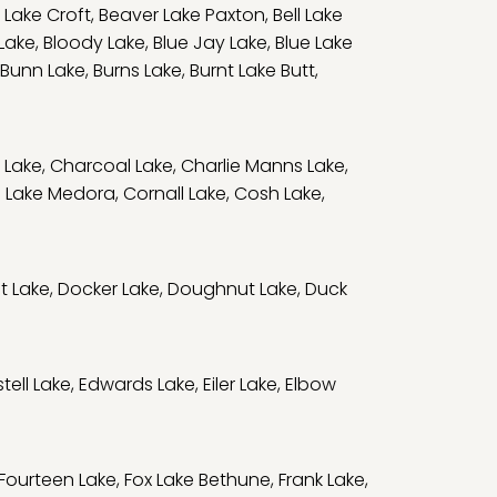
 Lake Croft
,
Beaver Lake Paxton
,
Bell Lake
 Lake
,
Bloody Lake
,
Blue Jay Lake
,
Blue Lake
Bunn Lake
,
Burns Lake
,
Burnt Lake Butt
,
 Lake
,
Charcoal Lake
,
Charlie Manns Lake
,
 Lake Medora
,
Cornall Lake
,
Cosh Lake
,
t Lake
,
Docker Lake
,
Doughnut Lake
,
Duck
tell Lake
,
Edwards Lake
,
Eiler Lake
,
Elbow
Fourteen Lake
,
Fox Lake Bethune
,
Frank Lake
,