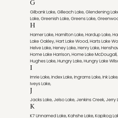
G
Gilbank Lake
,
Gilleach Lake
,
Glendening Lak
Lake
,
Greenish Lake
,
Greens Lake
,
Greenwoo
H
Hamer Lake
,
Hamilton Lake
,
Hardup Lake
,
Ha
Lake Oakley
,
Hart Lake Wood
,
Harts Lake W
Helve Lake
,
Heney Lake
,
Henry Lake
,
Hensha
Home Lake Harrison
,
Home Lake McDougall
Hughes Lake
,
Hungry Lake
,
Hungry Lake Wil
I
Imrie Lake
,
Index Lake
,
Ingrams Lake
,
Ink Lake
Iveys Lake
,
J
Jacks Lake
,
Jelso Lake
,
Jenkins Creek
,
Jerry 
K
K7 Unnamed Lake
,
Kahshe Lake
,
Kapikog La