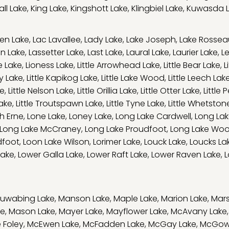
ll Lake
,
King Lake
,
Kingshott Lake
,
Klingbiel Lake
,
Kuwasda 
en Lake
,
Lac Lavallee
,
Lady Lake
,
Lake Joseph
,
Lake Rossea
on Lake
,
Lassetter Lake
,
Last Lake
,
Laural Lake
,
Laurier Lake
,
L
e Lake
,
Lioness Lake
,
Little Arrowhead Lake
,
Little Bear Lake
,
L
ry Lake
,
Little Kapikog Lake
,
Little Lake Wood
,
Little Leech Lak
ke
,
Little Nelson Lake
,
Little Orillia Lake
,
Little Otter Lake
,
Little 
Lake
,
Little Troutspawn Lake
,
Little Tyne Lake
,
Little Whetston
h Erne
,
Lone Lake
,
Loney Lake
,
Long Lake Cardwell
,
Long Lak
Long Lake McCraney
,
Long Lake Proudfoot
,
Long Lake Wo
dfoot
,
Loon Lake Wilson
,
Lorimer Lake
,
Louck Lake
,
Loucks La
Lake
,
Lower Galla Lake
,
Lower Raft Lake
,
Lower Raven Lake
,
L
uwabing Lake
,
Manson Lake
,
Maple Lake
,
Marion Lake
,
Mars
ke
,
Mason Lake
,
Mayer Lake
,
Mayflower Lake
,
McAvany Lake
 Foley
,
McEwen Lake
,
McFadden Lake
,
McGay Lake
,
McGow