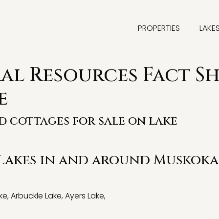
PROPERTIES
LAKE
l Resources Fact Sh
e
nd cottages for sale on lake
 Lakes in and around Muskoka
ke
,
Arbuckle Lake
,
Ayers Lake
,