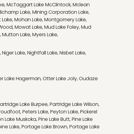
ke
,
McTaggart Lake McClintock
,
Mclean
llichamp Lake
,
Mining Corporation Lake
,
 Lake
,
Mohan Lake
,
Montgomery Lake
,
 Wood
,
Mowat Lake
,
Mud Lake Foley
,
Mud
,
Mutton Lake
,
Myers Lake
,
,
Niger Lake
,
Nightfall Lake
,
Nisbet Lake
,
er Lake Hagerman
,
Otter Lake Joly
,
Oudaze
artridge Lake Burpee
,
Partridge Lake Wilson
,
Proudfoot
,
Peters Lake
,
Peyton Lake
,
Pickerel
on Lake Muskoka
,
Pine Lake Butt
,
Pine Lake
ine Lake
,
Portage Lake Brown
,
Portage Lake