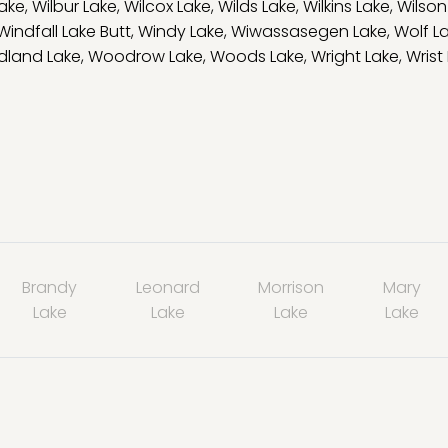
ake
,
Wilbur Lake
,
Wilcox Lake
,
Wilds Lake
,
Wilkins Lake
,
Wilson
Windfall Lake Butt
,
Windy Lake
,
Wiwassasegen Lake
,
Wolf L
land Lake
,
Woodrow Lake
,
Woods Lake
,
Wright Lake
,
Wrist
Brandy
Leonard
Morrison
Mary
Lake
Lake
Lake
Lake