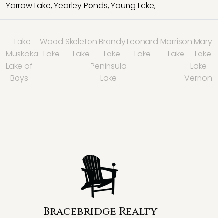
Yarrow Lake
,
Yearley Ponds
,
Young Lake
,
Lake
Wood
Skeleton
Brandy
Leonard
Morrison
Mary
Muskoka
Lake
Lake
Lake
Lake
Lake
Lake
Lake of
Peninsula
Lake
Bays
Lake
Vernon
Bracebridge Realty