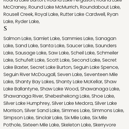
McCraney
,
Round Lake McMurrich
,
Roundabout Lake
,
Rousell Creek
,
Royal Lake
,
Rutter Lake Cardwell
,
Ryan
Lake
,
Ryder Lake
,
S
Salmon Lake
,
Samlet Lake
,
Sammies Lake
,
Sanagan
Lake
,
Sand Lake
,
Santa Lake
,
Saucer Lake
,
Saunders
Lake
,
Sausage Lake
,
Saw Lake
,
Scheil Lake
,
Schmeiler
Lake
,
Schufelt Lake
,
Scott Lake
,
Second Lake
,
Secret
Lake Baxter
,
Secret Lake Burton
,
Seguin Lake Spence
,
Seguin River McDougall
,
Seven Lake
,
Seventeen Mile
Lake
,
Shanty Bay Lakes
,
Shanty Lake McKellar
,
Shaw
Lake Ballantyne
,
Shaw Lake Wood
,
Shawanaga Lake
,
Shawanaga River
,
Shebeshekong Lake
,
Shoe Lake
,
Silver Lake Humphrey
,
Silver Lake Medora
,
Silver Lake
Morrison
,
Silver Sand Lake
,
Simmes Lake
,
Simmons Lake
,
Simpson Lake
,
Sinclair Lake
,
Six Mile Lake
,
Six Mile
Pothole
,
Sixteen Mile Lake
,
Skeleton Lake
,
Skerryvore