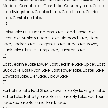
Medora
,
Cornall Lake
,
Cosh Lake
,
Courtney Lake
,
Crane
Lake Livingstone
,
Crooked Lake
,
Crotch Lake
,
Crozier
Lake
,
Crystalline Lake
,
D
Daisy Lake Butt
,
Darlingtons Lake
,
Dead Horse Lake
,
Deer Lake Muskoka
,
Denis Lake
,
Diamond Lake
,
Dight
Lake
,
Docker Lake
,
Doughnut Lake
,
Duck Lake Brown
,
Duck Lake Christie
,
Dump Lake
,
Dunstan Lake
,
E
East Jeannie Lake Lower
,
East Jeannie Lake Upper
,
East
Buck Lake
,
East Ryan Lake
,
East Tower Lake
,
Eastell Lake
,
Edwards Lake
,
Eiler Lake
,
Elbow Lake
,
F
Fairholme Lake Fact Sheet
,
Fawn Lake Ryde
,
Finger Lake
,
Fisher Lake
,
Flaherty Lake
,
Flossie Lake
,
Fly Lake
,
Fourteen
Lake
,
Fox Lake Bethune
,
Frank Lake
,