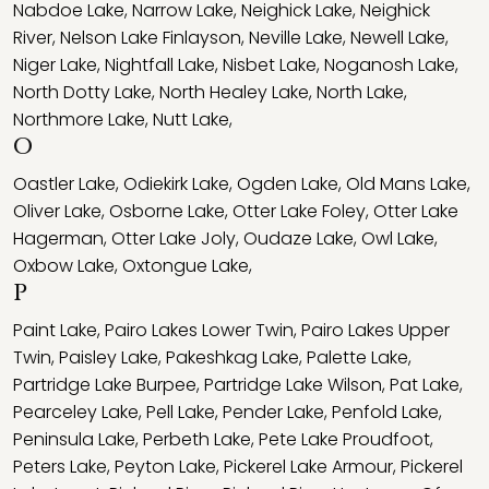
Nabdoe Lake
,
Narrow Lake
,
Neighick Lake
,
Neighick
River
,
Nelson Lake Finlayson
,
Neville Lake
,
Newell Lake
,
Niger Lake
,
Nightfall Lake
,
Nisbet Lake
,
Noganosh Lake
,
North Dotty Lake
,
North Healey Lake
,
North Lake
,
Northmore Lake
,
Nutt Lake
,
O
Oastler Lake
,
Odiekirk Lake
,
Ogden Lake
,
Old Mans Lake
,
Oliver Lake
,
Osborne Lake
,
Otter Lake Foley
,
Otter Lake
Hagerman
,
Otter Lake Joly
,
Oudaze Lake
,
Owl Lake
,
Oxbow Lake
,
Oxtongue Lake
,
P
Paint Lake
,
Pairo Lakes Lower Twin
,
Pairo Lakes Upper
Twin
,
Paisley Lake
,
Pakeshkag Lake
,
Palette Lake
,
Partridge Lake Burpee
,
Partridge Lake Wilson
,
Pat Lake
,
Pearceley Lake
,
Pell Lake
,
Pender Lake
,
Penfold Lake
,
Peninsula Lake
,
Perbeth Lake
,
Pete Lake Proudfoot
,
Peters Lake
,
Peyton Lake
,
Pickerel Lake Armour
,
Pickerel