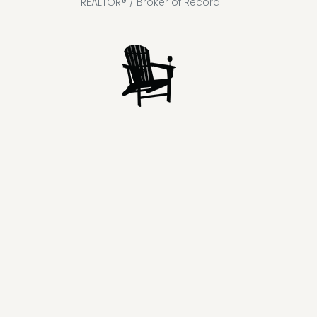
REALTOR® / Broker of Record
Lake
Loon
Sparrow
Kahshe
Riley
Prospect
McKay
Joseph
Lake
Lake
Lake
Lake
Lake
Lake
Healey
Echo
Ril
Lake
Lake
Lake