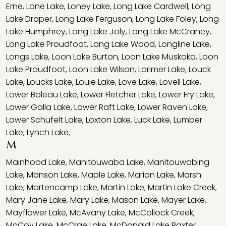
Erne
,
Lone Lake
,
Loney Lake
,
Long Lake Cardwell
,
Long
Lake Draper
,
Long Lake Ferguson
,
Long Lake Foley
,
Long
Lake Humphrey
,
Long Lake Joly
,
Long Lake McCraney
,
Long Lake Proudfoot
,
Long Lake Wood
,
Longline Lake
,
Longs Lake
,
Loon Lake Burton
,
Loon Lake Muskoka
,
Loon
Lake Proudfoot
,
Loon Lake Wilson
,
Lorimer Lake
,
Louck
Lake
,
Loucks Lake
,
Louie Lake
,
Love Lake
,
Lovell Lake
,
Lower Boleau Lake
,
Lower Fletcher Lake
,
Lower Fry Lake
,
Lower Galla Lake
,
Lower Raft Lake
,
Lower Raven Lake
,
Lower Schufelt Lake
,
Loxton Lake
,
Luck Lake
,
Lumber
Lake
,
Lynch Lake
,
M
Mainhood Lake
,
Manitouwaba Lake
,
Manitouwabing
Lake
,
Manson Lake
,
Maple Lake
,
Marion Lake
,
Marsh
Lake
,
Martencamp Lake
,
Martin Lake
,
Martin Lake Creek
,
Mary Jane Lake
,
Mary Lake
,
Mason Lake
,
Mayer Lake
,
Mayflower Lake
,
McAvany Lake
,
McCollock Creek
,
McCoy Lake
,
McCrae Lake
,
McDonald Lake Baxter
,