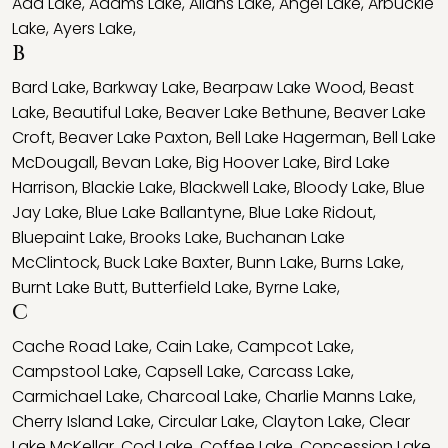
Ada Lake
,
Adams Lake
,
Allans Lake
,
Angel Lake
,
Arbuckle
Lake
,
Ayers Lake
,
B
Bard Lake
,
Barkway Lake
,
Bearpaw Lake Wood
,
Beast
Lake
,
Beautiful Lake
,
Beaver Lake Bethune
,
Beaver Lake
Croft
,
Beaver Lake Paxton
,
Bell Lake Hagerman
,
Bell Lake
McDougall
,
Bevan Lake
,
Big Hoover Lake
,
Bird Lake
Harrison
,
Blackie Lake
,
Blackwell Lake
,
Bloody Lake
,
Blue
Jay Lake
,
Blue Lake Ballantyne
,
Blue Lake Ridout
,
Bluepaint Lake
,
Brooks Lake
,
Buchanan Lake
McClintock
,
Buck Lake Baxter
,
Bunn Lake
,
Burns Lake
,
Burnt Lake Butt
,
Butterfield Lake
,
Byrne Lake
,
C
Cache Road Lake
,
Cain Lake
,
Campcot Lake
,
Campstool Lake
,
Capsell Lake
,
Carcass Lake
,
Carmichael Lake
,
Charcoal Lake
,
Charlie Manns Lake
,
Cherry Island Lake
,
Circular Lake
,
Clayton Lake
,
Clear
Lake McKellar
,
Cod Lake
,
Coffee Lake
,
Concession Lake