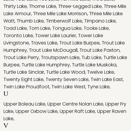
Thirty Lake
,
Thorne Lake
,
Three-Legged Lake
,
Three Mile
Lake Armour
,
Three Mile Lake Morrison
,
Three Mile Lake
Watt
,
Thumb Lake
,
Timberwolf Lake
,
Timpano Lake
,
Toad Lake
,
Tom Lake
,
Tongua Lake
,
Tooke Lake
,
Toronto Lake
,
Tower Lake Laurier
,
Tower Lake
Livingstone
,
Traves Lake
,
Trout Lake Burpee
,
Trout Lake
Humphrey
,
Trout Lake McDougall
,
Trout Lake Paxton
,
Trout Lake Perry
,
Troutspawn Lake
,
Tub Lake
,
Turtle Lake
Burpee
,
Turtle Lake Humphrey
,
Turtle Lake Muskoka
,
Turtle Lake Sinclair
,
Turtle Lake Wood
,
Twelve Lake
,
Twenty Eight Lake
,
Twenty Seven Lake
,
Twin Lake East
,
Twin Lake Proudfoot
,
Twin Lake West
,
Tyne Lake
,
U
Upper Boleau Lake
,
Upper Centre Nolan Lake
,
Upper Fry
Lake
,
Upper Oxbow Lake
,
Upper Raft Lake
,
Upper Raven
Lake
,
V