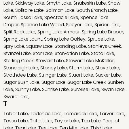
Lake
,
Skidway Lake
,
Smyth Lake
,
Snakeskin Lake
,
Snow
Lake
,
Solitaire Lake
,
Sollman Lake
,
South Branch Lake
,
South Tasso Lake
,
Spectacle Lake
,
Spence Lake
Draper
,
Spence Lake Wood
,
Speyer Lake
,
Spider Lake
,
Split Rock Lake
,
Spring Lake Armour
,
Spring Lake Draper
,
Spring Lake Lount
,
Spring Lake Oakley
,
Spruce Lake
,
Spry Lake
,
Squaw Lake
,
Standing Lake
,
Stanleys Creek
,
Stanzel Lake
,
Star Lake
,
Starvation Lake
,
Stata Lake
,
Sterling Creek
,
Stewart Lake
,
Stewart Lake McKellar
,
Stoneleigh Lake
,
Stoney Lake
,
Storm Lake
,
Stove Lake
,
Strathdee Lake
,
Stringer Lake
,
Stuart Lake
,
Sucker Lake
,
Sugar Bush Lake
,
Sugar Lake
,
Sugar Lake Creek
,
Sunken
Lake
,
Sunny Lake
,
Sunrise Lake
,
Surprise Lake
,
Swan Lake
,
Sward Lake
,
T
Tabor Lake
,
Tadenac Lake
,
Tamarack Lake
,
Tarver Lake
,
Tasso Lake
,
Tatai Lake
,
Taylor Lake
,
Tea Lake
,
Teapot
Lake
,
Tear Lake
,
Tee Lake
,
Ten Mile Lake
,
Third Lake
,