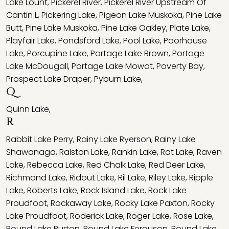
Lake Lount
,
Pickerel River
,
Pickerel River Upstream Of
Cantin L
,
Pickering Lake
,
Pigeon Lake Muskoka
,
Pine Lake
Butt
,
Pine Lake Muskoka
,
Pine Lake Oakley
,
Plate Lake
,
Playfair Lake
,
Pondsford Lake
,
Pool Lake
,
Poorhouse
Lake
,
Porcupine Lake
,
Portage Lake Brown
,
Portage
Lake McDougall
,
Portage Lake Mowat
,
Poverty Bay
,
Prospect Lake Draper
,
Pyburn Lake
,
Q
Quinn Lake
,
R
Rabbit Lake Perry
,
Rainy Lake Ryerson
,
Rainy Lake
Shawanaga
,
Ralston Lake
,
Rankin Lake
,
Rat Lake
,
Raven
Lake
,
Rebecca Lake
,
Red Chalk Lake
,
Red Deer Lake
,
Richmond Lake
,
Ridout Lake
,
Ril Lake
,
Riley Lake
,
Ripple
Lake
,
Roberts Lake
,
Rock Island Lake
,
Rock Lake
Proudfoot
,
Rockaway Lake
,
Rocky Lake Paxton
,
Rocky
Lake Proudfoot
,
Roderick Lake
,
Roger Lake
,
Rose Lake
,
Round Lake Burton
,
Round Lake Ferguson
,
Round Lake