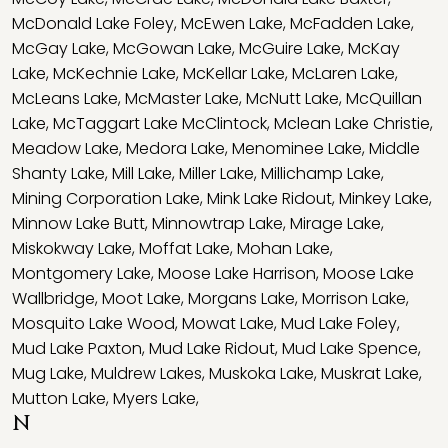
McDonald Lake Foley
,
McEwen Lake
,
McFadden Lake
,
McGay Lake
,
McGowan Lake
,
McGuire Lake
,
McKay
Lake
,
McKechnie Lake
,
McKellar Lake
,
McLaren Lake
,
McLeans Lake
,
McMaster Lake
,
McNutt Lake
,
McQuillan
Lake
,
McTaggart Lake McClintock
,
Mclean Lake Christie
,
Meadow Lake
,
Medora Lake
,
Menominee Lake
,
Middle
Shanty Lake
,
Mill Lake
,
Miller Lake
,
Millichamp Lake
,
Mining Corporation Lake
,
Mink Lake Ridout
,
Minkey Lake
,
Minnow Lake Butt
,
Minnowtrap Lake
,
Mirage Lake
,
Miskokway Lake
,
Moffat Lake
,
Mohan Lake
,
Montgomery Lake
,
Moose Lake Harrison
,
Moose Lake
Wallbridge
,
Moot Lake
,
Morgans Lake
,
Morrison Lake
,
Mosquito Lake Wood
,
Mowat Lake
,
Mud Lake Foley
,
Mud Lake Paxton
,
Mud Lake Ridout
,
Mud Lake Spence
,
Mug Lake
,
Muldrew Lakes
,
Muskoka Lake
,
Muskrat Lake
,
Mutton Lake
,
Myers Lake
,
N