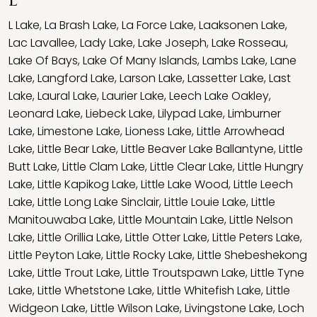
L
L Lake
,
La Brash Lake
,
La Force Lake
,
Laaksonen Lake
,
Lac Lavallee
,
Lady Lake
,
Lake Joseph
,
Lake Rosseau
,
Lake Of Bays
,
Lake Of Many Islands
,
Lambs Lake
,
Lane
Lake
,
Langford Lake
,
Larson Lake
,
Lassetter Lake
,
Last
Lake
,
Laural Lake
,
Laurier Lake
,
Leech Lake Oakley
,
Leonard Lake
,
Liebeck Lake
,
Lilypad Lake
,
Limburner
Lake
,
Limestone Lake
,
Lioness Lake
,
Little Arrowhead
Lake
,
Little Bear Lake
,
Little Beaver Lake Ballantyne
,
Little
Butt Lake
,
Little Clam Lake
,
Little Clear Lake
,
Little Hungry
Lake
,
Little Kapikog Lake
,
Little Lake Wood
,
Little Leech
Lake
,
Little Long Lake Sinclair
,
Little Louie Lake
,
Little
Manitouwaba Lake
,
Little Mountain Lake
,
Little Nelson
Lake
,
Little Orillia Lake
,
Little Otter Lake
,
Little Peters Lake
,
Little Peyton Lake
,
Little Rocky Lake
,
Little Shebeshekong
Lake
,
Little Trout Lake
,
Little Troutspawn Lake
,
Little Tyne
Lake
,
Little Whetstone Lake
,
Little Whitefish Lake
,
Little
Widgeon Lake
,
Little Wilson Lake
,
Livingstone Lake
,
Loch