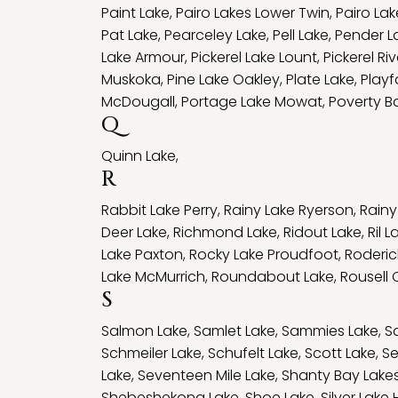
Paint Lake
,
Pairo Lakes Lower Twin
,
Pairo La
Pat Lake
,
Pearceley Lake
,
Pell Lake
,
Pender L
Lake Armour
,
Pickerel Lake Lount
,
Pickerel Riv
Muskoka
,
Pine Lake Oakley
,
Plate Lake
,
Playf
McDougall
,
Portage Lake Mowat
,
Poverty B
Q
Quinn Lake
,
R
Rabbit Lake Perry
,
Rainy Lake Ryerson
,
Rain
Deer Lake
,
Richmond Lake
,
Ridout Lake
,
Ril L
Lake Paxton
,
Rocky Lake Proudfoot
,
Roderic
Lake McMurrich
,
Roundabout Lake
,
Rousell 
S
Salmon Lake
,
Samlet Lake
,
Sammies Lake
,
S
Schmeiler Lake
,
Schufelt Lake
,
Scott Lake
,
Se
Lake
,
Seventeen Mile Lake
,
Shanty Bay Lake
Shebeshekong Lake
,
Shoe Lake
,
Silver Lak