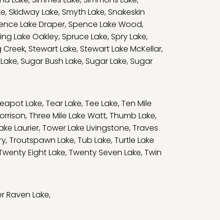
ke
,
Skidway Lake
,
Smyth Lake
,
Snakeskin
ence Lake Draper
,
Spence Lake Wood
,
ing Lake Oakley
,
Spruce Lake
,
Spry Lake
,
g Creek
,
Stewart Lake
,
Stewart Lake McKellar
,
 Lake
,
Sugar Bush Lake
,
Sugar Lake
,
Sugar
eapot Lake
,
Tear Lake
,
Tee Lake
,
Ten Mile
orrison
,
Three Mile Lake Watt
,
Thumb Lake
,
ake Laurier
,
Tower Lake Livingstone
,
Traves
ry
,
Troutspawn Lake
,
Tub Lake
,
Turtle Lake
Twenty Eight Lake
,
Twenty Seven Lake
,
Twin
r Raven Lake
,