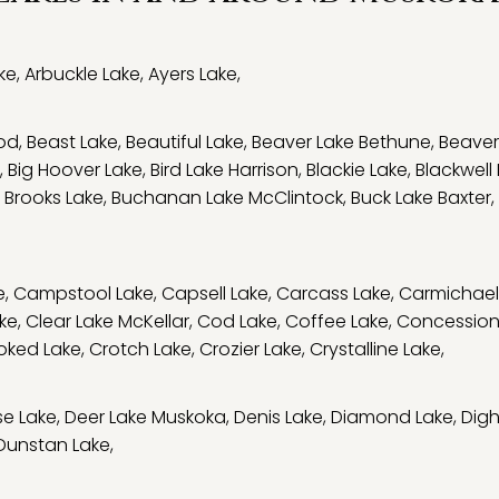
ke
,
Arbuckle Lake
,
Ayers Lake
,
od
,
Beast Lake
,
Beautiful Lake
,
Beaver Lake Bethune
,
Beaver
,
Big Hoover Lake
,
Bird Lake Harrison
,
Blackie Lake
,
Blackwell
,
Brooks Lake
,
Buchanan Lake McClintock
,
Buck Lake Baxter
,
e
,
Campstool Lake
,
Capsell Lake
,
Carcass Lake
,
Carmichael
ke
,
Clear Lake McKellar
,
Cod Lake
,
Coffee Lake
,
Concession
oked Lake
,
Crotch Lake
,
Crozier Lake
,
Crystalline Lake
,
e Lake
,
Deer Lake Muskoka
,
Denis Lake
,
Diamond Lake
,
Digh
Dunstan Lake
,