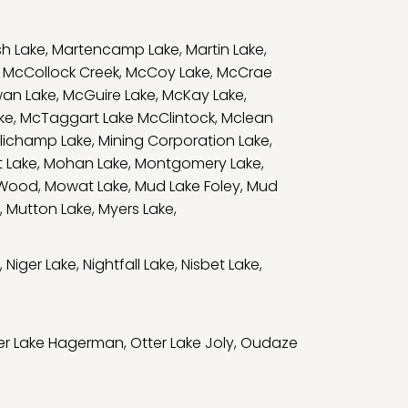
h Lake
,
Martencamp Lake
,
Martin Lake
,
,
McCollock Creek
,
McCoy Lake
,
McCrae
an Lake
,
McGuire Lake
,
McKay Lake
,
ke
,
McTaggart Lake McClintock
,
Mclean
llichamp Lake
,
Mining Corporation Lake
,
 Lake
,
Mohan Lake
,
Montgomery Lake
,
 Wood
,
Mowat Lake
,
Mud Lake Foley
,
Mud
,
Mutton Lake
,
Myers Lake
,
,
Niger Lake
,
Nightfall Lake
,
Nisbet Lake
,
er Lake Hagerman
,
Otter Lake Joly
,
Oudaze