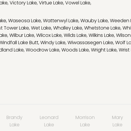
Lake
,
Victory Lake
,
Virtue Lake
,
Vowel Lake
,
ake
,
Waseosa Lake
,
Wattenwyl Lake
,
Wauby Lake
,
Weeden 
t Tower Lake
,
Wet Lake
,
Whalley Lake
,
Whetstone Lake
,
Whi
ake
,
Wilbur Lake
,
Wilcox Lake
,
Wilds Lake
,
Wilkins Lake
,
Wilson
Windfall Lake Butt
,
Windy Lake
,
Wiwassasegen Lake
,
Wolf L
land Lake
,
Woodrow Lake
,
Woods Lake
,
Wright Lake
,
Wrist
Brandy
Leonard
Morrison
Mary
Lake
Lake
Lake
Lake