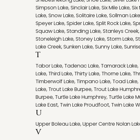
Simpson Lake
,
Sinclair Lake
,
Six Mile Lake
,
Six
Lake
,
Snow Lake
,
Solitaire Lake
,
Sollman Lak
Speyer Lake
,
Spider Lake
,
Split Rock Lake
,
Sp
Squaw Lake
,
Standing Lake
,
Stanleys Creek
Stoneleigh Lake
,
Stoney Lake
,
Storm Lake
,
S
Lake Creek
,
Sunken Lake
,
Sunny Lake
,
Sunris
T
Tabor Lake
,
Tadenac Lake
,
Tamarack Lake
,
Lake
,
Third Lake
,
Thirty Lake
,
Thorne Lake
,
Th
Timberwolf Lake
,
Timpano Lake
,
Toad Lake
,
Lake
,
Trout Lake Burpee
,
Trout Lake Humphr
Burpee
,
Turtle Lake Humphrey
,
Turtle Lake 
Lake East
,
Twin Lake Proudfoot
,
Twin Lake W
U
Upper Boleau Lake
,
Upper Centre Nolan Lak
V