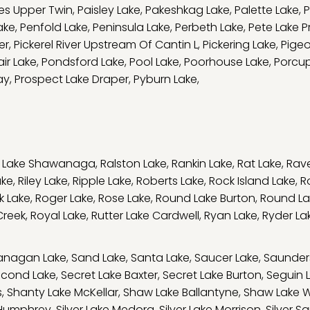
kes Upper Twin
,
Paisley Lake
,
Pakeshkag Lake
,
Palette Lake
,
P
ake
,
Penfold Lake
,
Peninsula Lake
,
Perbeth Lake
,
Pete Lake 
er
,
Pickerel River Upstream Of Cantin L
,
Pickering Lake
,
Pige
air Lake
,
Pondsford Lake
,
Pool Lake
,
Poorhouse Lake
,
Porcup
ay
,
Prospect Lake Draper
,
Pyburn Lake
,
y Lake Shawanaga
,
Ralston Lake
,
Rankin Lake
,
Rat Lake
,
Rav
ake
,
Riley Lake
,
Ripple Lake
,
Roberts Lake
,
Rock Island Lake
,
R
k Lake
,
Roger Lake
,
Rose Lake
,
Round Lake Burton
,
Round La
Creek
,
Royal Lake
,
Rutter Lake Cardwell
,
Ryan Lake
,
Ryder La
anagan Lake
,
Sand Lake
,
Santa Lake
,
Saucer Lake
,
Saunder
cond Lake
,
Secret Lake Baxter
,
Secret Lake Burton
,
Seguin 
s
,
Shanty Lake McKellar
,
Shaw Lake Ballantyne
,
Shaw Lake 
e Humphrey
,
Silver Lake Medora
,
Silver Lake Morrison
,
Silver S