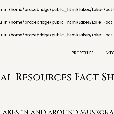
ll in
/home/bracebridge/public_html/Lakes/Lake-Fact
ll in
/home/bracebridge/public_html/Lakes/Lake-Fact
ll in
/home/bracebridge/public_html/Lakes/Lake-Fact
PROPERTIES
LAKE
l Resources Fact She
 Lakes in and around Muskoka