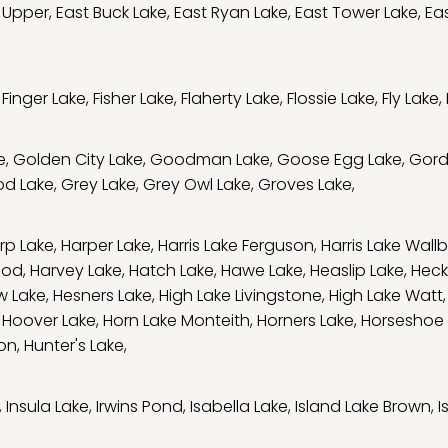
 Upper
,
East Buck Lake
,
East Ryan Lake
,
East Tower Lake
,
Eas
,
Finger Lake
,
Fisher Lake
,
Flaherty Lake
,
Flossie Lake
,
Fly Lake
,
e
,
Golden City Lake
,
Goodman Lake
,
Goose Egg Lake
,
Gord
d Lake
,
Grey Lake
,
Grey Owl Lake
,
Groves Lake
,
rp Lake
,
Harper Lake
,
Harris Lake Ferguson
,
Harris Lake Wall
ood
,
Harvey Lake
,
Hatch Lake
,
Hawe Lake
,
Heaslip Lake
,
Heck
w Lake
,
Hesners Lake
,
High Lake Livingstone
,
High Lake Watt
,
Hoover Lake
,
Horn Lake Monteith
,
Horners Lake
,
Horseshoe 
son
,
Hunter's Lake
,
,
Insula Lake
,
Irwins Pond
,
Isabella Lake
,
Island Lake Brown
,
I