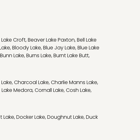
 Lake Croft
,
Beaver Lake Paxton
,
Bell Lake
 Lake
,
Bloody Lake
,
Blue Jay Lake
,
Blue Lake
Bunn Lake
,
Burns Lake
,
Burnt Lake Butt
,
 Lake
,
Charcoal Lake
,
Charlie Manns Lake
,
 Lake Medora
,
Cornall Lake
,
Cosh Lake
,
t Lake
,
Docker Lake
,
Doughnut Lake
,
Duck