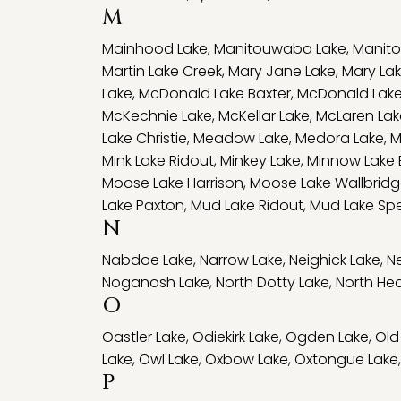
M
Mainhood Lake
,
Manitouwaba Lake
,
Manito
Martin Lake Creek
,
Mary Jane Lake
,
Mary La
Lake
,
McDonald Lake Baxter
,
McDonald Lake
McKechnie Lake
,
McKellar Lake
,
McLaren Lak
Lake Christie
,
Meadow Lake
,
Medora Lake
,
M
Mink Lake Ridout
,
Minkey Lake
,
Minnow Lake 
Moose Lake Harrison
,
Moose Lake Wallbrid
Lake Paxton
,
Mud Lake Ridout
,
Mud Lake Sp
N
Nabdoe Lake
,
Narrow Lake
,
Neighick Lake
,
Ne
Noganosh Lake
,
North Dotty Lake
,
North Hea
O
Oastler Lake
,
Odiekirk Lake
,
Ogden Lake
,
Old
Lake
,
Owl Lake
,
Oxbow Lake
,
Oxtongue Lake
,
P