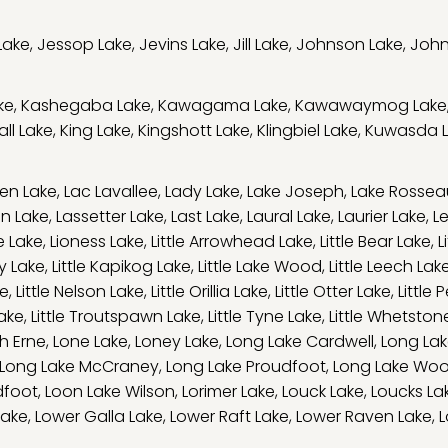
Lake
,
Jessop Lake
,
Jevins Lake
,
Jill Lake
,
Johnson Lake
,
John
ke
,
Kashegaba Lake
,
Kawagama Lake
,
Kawawaymog Lake
ll Lake
,
King Lake
,
Kingshott Lake
,
Klingbiel Lake
,
Kuwasda 
en Lake
,
Lac Lavallee
,
Lady Lake
,
Lake Joseph
,
Lake Rossea
on Lake
,
Lassetter Lake
,
Last Lake
,
Laural Lake
,
Laurier Lake
,
L
e Lake
,
Lioness Lake
,
Little Arrowhead Lake
,
Little Bear Lake
,
L
ry Lake
,
Little Kapikog Lake
,
Little Lake Wood
,
Little Leech Lak
ke
,
Little Nelson Lake
,
Little Orillia Lake
,
Little Otter Lake
,
Little 
Lake
,
Little Troutspawn Lake
,
Little Tyne Lake
,
Little Whetston
h Erne
,
Lone Lake
,
Loney Lake
,
Long Lake Cardwell
,
Long Lak
Long Lake McCraney
,
Long Lake Proudfoot
,
Long Lake Wo
dfoot
,
Loon Lake Wilson
,
Lorimer Lake
,
Louck Lake
,
Loucks La
Lake
,
Lower Galla Lake
,
Lower Raft Lake
,
Lower Raven Lake
,
L