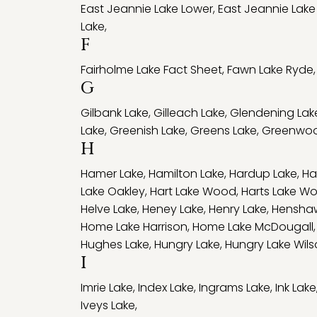
East Jeannie Lake Lower
,
East Jeannie Lake
Lake
,
F
Fairholme Lake Fact Sheet
,
Fawn Lake Ryde
G
Gilbank Lake
,
Gilleach Lake
,
Glendening Lak
Lake
,
Greenish Lake
,
Greens Lake
,
Greenwoo
H
Hamer Lake
,
Hamilton Lake
,
Hardup Lake
,
Ha
Lake Oakley
,
Hart Lake Wood
,
Harts Lake W
Helve Lake
,
Heney Lake
,
Henry Lake
,
Hensha
Home Lake Harrison
,
Home Lake McDougall
Hughes Lake
,
Hungry Lake
,
Hungry Lake Wil
I
Imrie Lake
,
Index Lake
,
Ingrams Lake
,
Ink Lake
Iveys Lake
,