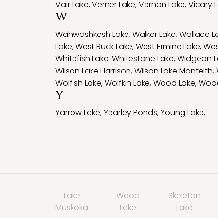
Vair Lake
,
Verner Lake
,
Vernon Lake
,
Vicary 
W
Wahwashkesh Lake
,
Walker Lake
,
Wallace L
Lake
,
West Buck Lake
,
West Ermine Lake
,
Wes
Whitefish Lake
,
Whitestone Lake
,
Widgeon L
Wilson Lake Harrison
,
Wilson Lake Monteith
,
Wolfish Lake
,
Wolfkin Lake
,
Wood Lake
,
Wood
Y
Yarrow Lake
,
Yearley Ponds
,
Young Lake
,
Lake
Wood
Skeleton
Muskoka
Lake
Lake