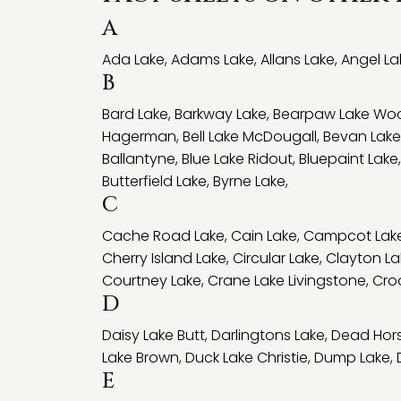
A
Ada Lake
,
Adams Lake
,
Allans Lake
,
Angel La
B
Bard Lake
,
Barkway Lake
,
Bearpaw Lake Wo
Hagerman
,
Bell Lake McDougall
,
Bevan Lake
Ballantyne
,
Blue Lake Ridout
,
Bluepaint Lake
Butterfield Lake
,
Byrne Lake
,
C
Cache Road Lake
,
Cain Lake
,
Campcot Lak
Cherry Island Lake
,
Circular Lake
,
Clayton La
Courtney Lake
,
Crane Lake Livingstone
,
Cro
D
Daisy Lake Butt
,
Darlingtons Lake
,
Dead Hors
Lake Brown
,
Duck Lake Christie
,
Dump Lake
,
E