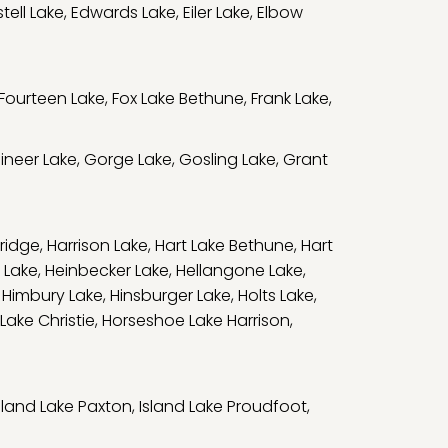
tell Lake
,
Edwards Lake
,
Eiler Lake
,
Elbow
Fourteen Lake
,
Fox Lake Bethune
,
Frank Lake
,
ineer Lake
,
Gorge Lake
,
Gosling Lake
,
Grant
bridge
,
Harrison Lake
,
Hart Lake Bethune
,
Hart
 Lake
,
Heinbecker Lake
,
Hellangone Lake
,
,
Himbury Lake
,
Hinsburger Lake
,
Holts Lake
,
Lake Christie
,
Horseshoe Lake Harrison
,
sland Lake Paxton
,
Island Lake Proudfoot
,