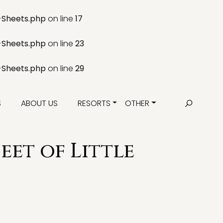
-Sheets.php
on line
17
-Sheets.php
on line
23
-Sheets.php
on line
29
S
ABOUT US
RESORTS
OTHER
et of Little