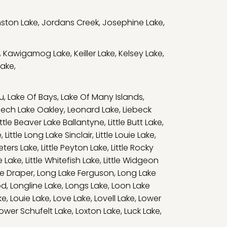
ston Lake
,
Jordans Creek
,
Josephine Lake
,
,
Kawigamog Lake
,
Keiller Lake
,
Kelsey Lake
,
Lake
,
u
,
Lake Of Bays
,
Lake Of Many Islands
,
eech Lake Oakley
,
Leonard Lake
,
Liebeck
ittle Beaver Lake Ballantyne
,
Little Butt Lake
,
e
,
Little Long Lake Sinclair
,
Little Louie Lake
,
Peters Lake
,
Little Peyton Lake
,
Little Rocky
e Lake
,
Little Whitefish Lake
,
Little Widgeon
e Draper
,
Long Lake Ferguson
,
Long Lake
od
,
Longline Lake
,
Longs Lake
,
Loon Lake
ke
,
Louie Lake
,
Love Lake
,
Lovell Lake
,
Lower
ower Schufelt Lake
,
Loxton Lake
,
Luck Lake
,