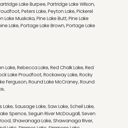
artridge Lake Burpee
,
Partridge Lake Wilson
,
Proudfoot
,
Peters Lake
,
Peyton Lake
,
Pickerel
on Lake Muskoka
,
Pine Lake Butt
,
Pine Lake
ine Lake
,
Portage Lake Brown
,
Portage Lake
en Lake
,
Rebecca Lake
,
Red Chalk Lake
,
Red
ock Lake Proudfoot
,
Rockaway Lake
,
Rocky
ke Ferguson
,
Round Lake McCraney
,
Round
ke
,
s Lake
,
Sausage Lake
,
Saw Lake
,
Scheil Lake
,
Lake Spence
,
Seguin River McDougall
,
Seven
Wood
,
Shawanaga Lake
,
Shawanaga River
,
and Lake
,
Simmes Lake
,
Simmons Lake
,