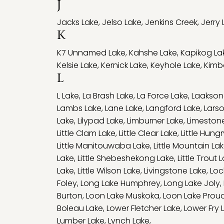
J
Jacks Lake
,
Jelso Lake
,
Jenkins Creek
,
Jerry 
K
K7 Unnamed Lake
,
Kahshe Lake
,
Kapikog La
Kelsie Lake
,
Kernick Lake
,
Keyhole Lake
,
Kimba
L
L Lake
,
La Brash Lake
,
La Force Lake
,
Laakson
Lambs Lake
,
Lane Lake
,
Langford Lake
,
Lars
Lake
,
Lilypad Lake
,
Limburner Lake
,
Limeston
Little Clam Lake
,
Little Clear Lake
,
Little Hung
Little Manitouwaba Lake
,
Little Mountain La
Lake
,
Little Shebeshekong Lake
,
Little Trout 
Lake
,
Little Wilson Lake
,
Livingstone Lake
,
Loc
Foley
,
Long Lake Humphrey
,
Long Lake Joly
,
Burton
,
Loon Lake Muskoka
,
Loon Lake Prou
Boleau Lake
,
Lower Fletcher Lake
,
Lower Fry 
Lumber Lake
,
Lynch Lake
,