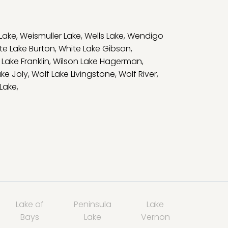
Lake
,
Weismuller Lake
,
Wells Lake
,
Wendigo
te Lake Burton
,
White Lake Gibson
,
 Lake Franklin
,
Wilson Lake Hagerman
,
ake Joly
,
Wolf Lake Livingstone
,
Wolf River
,
 Lake
,
Lake of
Peninsula
Lake
Bays
Lake
Vernon