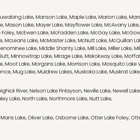
uwabing Lake
,
Manson Lake
,
Maple Lake
,
Marion Lake
,
Mars
ke
,
Mason Lake
,
Mayer Lake
,
Mayflower Lake
,
McAvany Lake
 Foley
,
McEwen Lake
,
McFadden Lake
,
McGay Lake
,
McGow
e
,
McLeans Lake
,
McMaster Lake
,
McNutt Lake
,
McQuillan La
enominee Lake
,
Middle Shanty Lake
,
Mill Lake
,
Miller Lake
,
Mi
Butt
,
Minnowtrap Lake
,
Mirage Lake
,
Miskokway Lake
,
Moffat
ge
,
Moot Lake
,
Morgans Lake
,
Morrison Lake
,
Mosquito Lake
ence
,
Mug Lake
,
Muldrew Lakes
,
Muskoka Lake
,
Muskrat Lake
ighick River
,
Nelson Lake Finlayson
,
Neville Lake
,
Newell Lake
ley Lake
,
North Lake
,
Northmore Lake
,
Nutt Lake
,
 Mans Lake
,
Oliver Lake
,
Osborne Lake
,
Otter Lake Foley
,
Ott