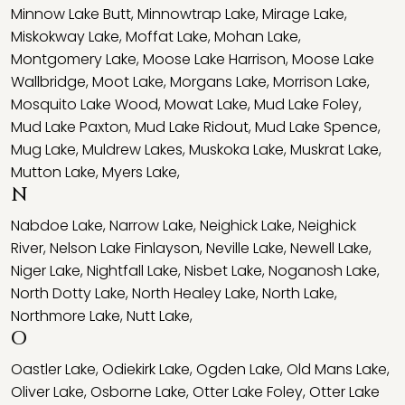
Minnow Lake Butt
,
Minnowtrap Lake
,
Mirage Lake
,
Miskokway Lake
,
Moffat Lake
,
Mohan Lake
,
Montgomery Lake
,
Moose Lake Harrison
,
Moose Lake
Wallbridge
,
Moot Lake
,
Morgans Lake
,
Morrison Lake
,
Mosquito Lake Wood
,
Mowat Lake
,
Mud Lake Foley
,
Mud Lake Paxton
,
Mud Lake Ridout
,
Mud Lake Spence
,
Mug Lake
,
Muldrew Lakes
,
Muskoka Lake
,
Muskrat Lake
,
Mutton Lake
,
Myers Lake
,
N
Nabdoe Lake
,
Narrow Lake
,
Neighick Lake
,
Neighick
River
,
Nelson Lake Finlayson
,
Neville Lake
,
Newell Lake
,
Niger Lake
,
Nightfall Lake
,
Nisbet Lake
,
Noganosh Lake
,
North Dotty Lake
,
North Healey Lake
,
North Lake
,
Northmore Lake
,
Nutt Lake
,
O
Oastler Lake
,
Odiekirk Lake
,
Ogden Lake
,
Old Mans Lake
,
Oliver Lake
,
Osborne Lake
,
Otter Lake Foley
,
Otter Lake