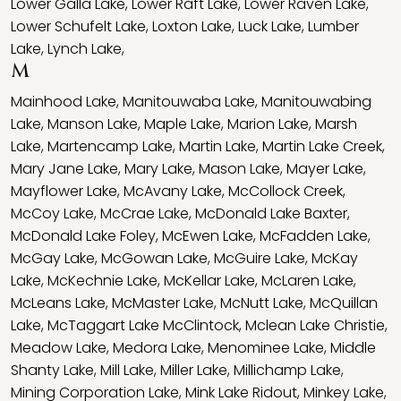
Lower Galla Lake
,
Lower Raft Lake
,
Lower Raven Lake
,
Lower Schufelt Lake
,
Loxton Lake
,
Luck Lake
,
Lumber
Lake
,
Lynch Lake
,
M
Mainhood Lake
,
Manitouwaba Lake
,
Manitouwabing
Lake
,
Manson Lake
,
Maple Lake
,
Marion Lake
,
Marsh
Lake
,
Martencamp Lake
,
Martin Lake
,
Martin Lake Creek
,
Mary Jane Lake
,
Mary Lake
,
Mason Lake
,
Mayer Lake
,
Mayflower Lake
,
McAvany Lake
,
McCollock Creek
,
McCoy Lake
,
McCrae Lake
,
McDonald Lake Baxter
,
McDonald Lake Foley
,
McEwen Lake
,
McFadden Lake
,
McGay Lake
,
McGowan Lake
,
McGuire Lake
,
McKay
Lake
,
McKechnie Lake
,
McKellar Lake
,
McLaren Lake
,
McLeans Lake
,
McMaster Lake
,
McNutt Lake
,
McQuillan
Lake
,
McTaggart Lake McClintock
,
Mclean Lake Christie
,
Meadow Lake
,
Medora Lake
,
Menominee Lake
,
Middle
Shanty Lake
,
Mill Lake
,
Miller Lake
,
Millichamp Lake
,
Mining Corporation Lake
,
Mink Lake Ridout
,
Minkey Lake
,