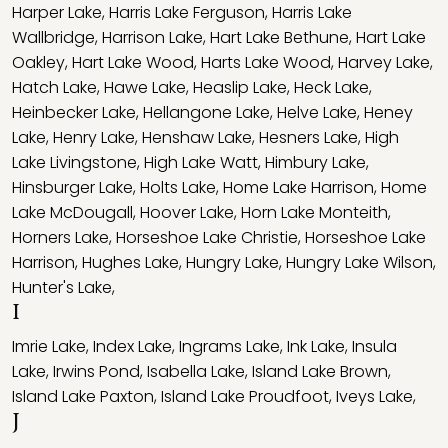
Harper Lake
,
Harris Lake Ferguson
,
Harris Lake
Wallbridge
,
Harrison Lake
,
Hart Lake Bethune
,
Hart Lake
Oakley
,
Hart Lake Wood
,
Harts Lake Wood
,
Harvey Lake
,
Hatch Lake
,
Hawe Lake
,
Heaslip Lake
,
Heck Lake
,
Heinbecker Lake
,
Hellangone Lake
,
Helve Lake
,
Heney
Lake
,
Henry Lake
,
Henshaw Lake
,
Hesners Lake
,
High
Lake Livingstone
,
High Lake Watt
,
Himbury Lake
,
Hinsburger Lake
,
Holts Lake
,
Home Lake Harrison
,
Home
Lake McDougall
,
Hoover Lake
,
Horn Lake Monteith
,
Horners Lake
,
Horseshoe Lake Christie
,
Horseshoe Lake
Harrison
,
Hughes Lake
,
Hungry Lake
,
Hungry Lake Wilson
,
Hunter's Lake
,
I
Imrie Lake
,
Index Lake
,
Ingrams Lake
,
Ink Lake
,
Insula
Lake
,
Irwins Pond
,
Isabella Lake
,
Island Lake Brown
,
Island Lake Paxton
,
Island Lake Proudfoot
,
Iveys Lake
,
J