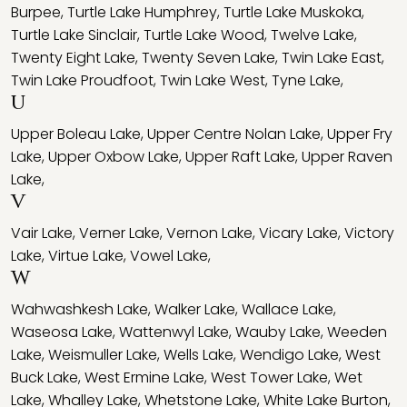
Burpee
,
Turtle Lake Humphrey
,
Turtle Lake Muskoka
,
Turtle Lake Sinclair
,
Turtle Lake Wood
,
Twelve Lake
,
Twenty Eight Lake
,
Twenty Seven Lake
,
Twin Lake East
,
Twin Lake Proudfoot
,
Twin Lake West
,
Tyne Lake
,
U
Upper Boleau Lake
,
Upper Centre Nolan Lake
,
Upper Fry
Lake
,
Upper Oxbow Lake
,
Upper Raft Lake
,
Upper Raven
Lake
,
V
Vair Lake
,
Verner Lake
,
Vernon Lake
,
Vicary Lake
,
Victory
Lake
,
Virtue Lake
,
Vowel Lake
,
W
Wahwashkesh Lake
,
Walker Lake
,
Wallace Lake
,
Waseosa Lake
,
Wattenwyl Lake
,
Wauby Lake
,
Weeden
Lake
,
Weismuller Lake
,
Wells Lake
,
Wendigo Lake
,
West
Buck Lake
,
West Ermine Lake
,
West Tower Lake
,
Wet
Lake
,
Whalley Lake
,
Whetstone Lake
,
White Lake Burton
,