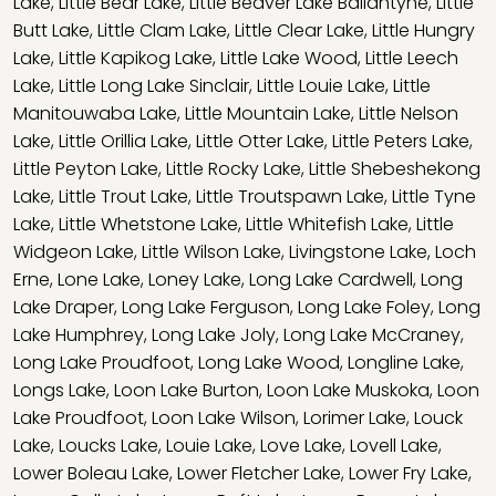
Lake
,
Little Bear Lake
,
Little Beaver Lake Ballantyne
,
Little
Butt Lake
,
Little Clam Lake
,
Little Clear Lake
,
Little Hungry
Lake
,
Little Kapikog Lake
,
Little Lake Wood
,
Little Leech
Lake
,
Little Long Lake Sinclair
,
Little Louie Lake
,
Little
Manitouwaba Lake
,
Little Mountain Lake
,
Little Nelson
Lake
,
Little Orillia Lake
,
Little Otter Lake
,
Little Peters Lake
,
Little Peyton Lake
,
Little Rocky Lake
,
Little Shebeshekong
Lake
,
Little Trout Lake
,
Little Troutspawn Lake
,
Little Tyne
Lake
,
Little Whetstone Lake
,
Little Whitefish Lake
,
Little
Widgeon Lake
,
Little Wilson Lake
,
Livingstone Lake
,
Loch
Erne
,
Lone Lake
,
Loney Lake
,
Long Lake Cardwell
,
Long
Lake Draper
,
Long Lake Ferguson
,
Long Lake Foley
,
Long
Lake Humphrey
,
Long Lake Joly
,
Long Lake McCraney
,
Long Lake Proudfoot
,
Long Lake Wood
,
Longline Lake
,
Longs Lake
,
Loon Lake Burton
,
Loon Lake Muskoka
,
Loon
Lake Proudfoot
,
Loon Lake Wilson
,
Lorimer Lake
,
Louck
Lake
,
Loucks Lake
,
Louie Lake
,
Love Lake
,
Lovell Lake
,
Lower Boleau Lake
,
Lower Fletcher Lake
,
Lower Fry Lake
,