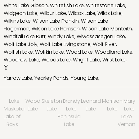
White Lake Gibson
,
Whitefish Lake
,
Whitestone Lake
,
Widgeon Lake
,
Wilbur Lake
,
Wilcox Lake
,
Wilds Lake
,
Wilkins Lake
,
Wilson Lake Franklin
,
Wilson Lake
Hagerman
,
Wilson Lake Harrison
,
Wilson Lake Monteith
,
Windfall Lake Butt
,
Windy Lake
,
Wiwassasegen Lake
,
Wolf Lake Joly
,
Wolf Lake Livingstone
,
Wolf River
,
Wolfish Lake
,
Wolfkin Lake
,
Wood Lake
,
Woodland Lake
,
Woodrow Lake
,
Woods Lake
,
Wright Lake
,
Wrist Lake
,
Y
Yarrow Lake
,
Yearley Ponds
,
Young Lake
,
Lake
Wood
Skeleton
Brandy
Leonard
Morrison
Mary
Muskoka
Lake
Lake
Lake
Lake
Lake
Lake
Lake of
Peninsula
Lake
Bays
Lake
Vernon