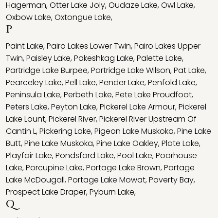
Hagerman
,
Otter Lake Joly
,
Oudaze Lake
,
Owl Lake
,
Oxbow Lake
,
Oxtongue Lake
,
P
Paint Lake
,
Pairo Lakes Lower Twin
,
Pairo Lakes Upper
Twin
,
Paisley Lake
,
Pakeshkag Lake
,
Palette Lake
,
Partridge Lake Burpee
,
Partridge Lake Wilson
,
Pat Lake
,
Pearceley Lake
,
Pell Lake
,
Pender Lake
,
Penfold Lake
,
Peninsula Lake
,
Perbeth Lake
,
Pete Lake Proudfoot
,
Peters Lake
,
Peyton Lake
,
Pickerel Lake Armour
,
Pickerel
Lake Lount
,
Pickerel River
,
Pickerel River Upstream Of
Cantin L
,
Pickering Lake
,
Pigeon Lake Muskoka
,
Pine Lake
Butt
,
Pine Lake Muskoka
,
Pine Lake Oakley
,
Plate Lake
,
Playfair Lake
,
Pondsford Lake
,
Pool Lake
,
Poorhouse
Lake
,
Porcupine Lake
,
Portage Lake Brown
,
Portage
Lake McDougall
,
Portage Lake Mowat
,
Poverty Bay
,
Prospect Lake Draper
,
Pyburn Lake
,
Q