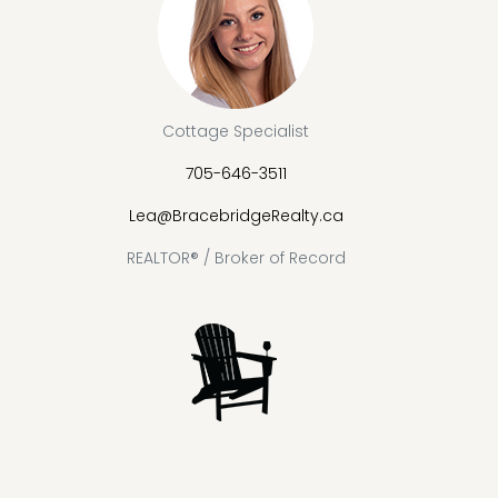
Cottage Specialist
705-646-3511
Lea@BracebridgeRealty.ca
REALTOR® / Broker of Record