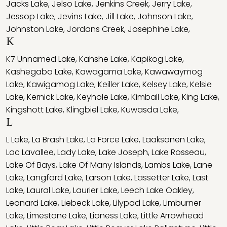
Jacks Lake
,
Jelso Lake
,
Jenkins Creek
,
Jerry Lake
,
Jessop Lake
,
Jevins Lake
,
Jill Lake
,
Johnson Lake
,
Johnston Lake
,
Jordans Creek
,
Josephine Lake
,
K
K7 Unnamed Lake
,
Kahshe Lake
,
Kapikog Lake
,
Kashegaba Lake
,
Kawagama Lake
,
Kawawaymog
Lake
,
Kawigamog Lake
,
Keiller Lake
,
Kelsey Lake
,
Kelsie
Lake
,
Kernick Lake
,
Keyhole Lake
,
Kimball Lake
,
King Lake
,
Kingshott Lake
,
Klingbiel Lake
,
Kuwasda Lake
,
L
L Lake
,
La Brash Lake
,
La Force Lake
,
Laaksonen Lake
,
Lac Lavallee
,
Lady Lake
,
Lake Joseph
,
Lake Rosseau
,
Lake Of Bays
,
Lake Of Many Islands
,
Lambs Lake
,
Lane
Lake
,
Langford Lake
,
Larson Lake
,
Lassetter Lake
,
Last
Lake
,
Laural Lake
,
Laurier Lake
,
Leech Lake Oakley
,
Leonard Lake
,
Liebeck Lake
,
Lilypad Lake
,
Limburner
Lake
,
Limestone Lake
,
Lioness Lake
,
Little Arrowhead