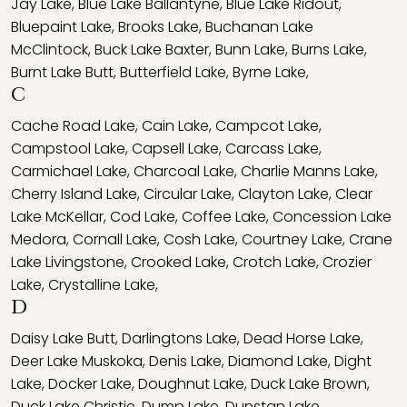
Jay Lake
,
Blue Lake Ballantyne
,
Blue Lake Ridout
,
Bluepaint Lake
,
Brooks Lake
,
Buchanan Lake
McClintock
,
Buck Lake Baxter
,
Bunn Lake
,
Burns Lake
,
Burnt Lake Butt
,
Butterfield Lake
,
Byrne Lake
,
C
Cache Road Lake
,
Cain Lake
,
Campcot Lake
,
Campstool Lake
,
Capsell Lake
,
Carcass Lake
,
Carmichael Lake
,
Charcoal Lake
,
Charlie Manns Lake
,
Cherry Island Lake
,
Circular Lake
,
Clayton Lake
,
Clear
Lake McKellar
,
Cod Lake
,
Coffee Lake
,
Concession Lake
Medora
,
Cornall Lake
,
Cosh Lake
,
Courtney Lake
,
Crane
Lake Livingstone
,
Crooked Lake
,
Crotch Lake
,
Crozier
Lake
,
Crystalline Lake
,
D
Daisy Lake Butt
,
Darlingtons Lake
,
Dead Horse Lake
,
Deer Lake Muskoka
,
Denis Lake
,
Diamond Lake
,
Dight
Lake
,
Docker Lake
,
Doughnut Lake
,
Duck Lake Brown
,
Duck Lake Christie
,
Dump Lake
,
Dunstan Lake
,