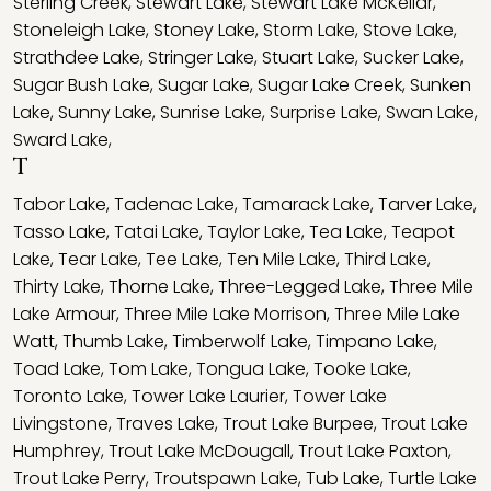
Sterling Creek
,
Stewart Lake
,
Stewart Lake McKellar
,
Stoneleigh Lake
,
Stoney Lake
,
Storm Lake
,
Stove Lake
,
Strathdee Lake
,
Stringer Lake
,
Stuart Lake
,
Sucker Lake
,
Sugar Bush Lake
,
Sugar Lake
,
Sugar Lake Creek
,
Sunken
Lake
,
Sunny Lake
,
Sunrise Lake
,
Surprise Lake
,
Swan Lake
,
Sward Lake
,
T
Tabor Lake
,
Tadenac Lake
,
Tamarack Lake
,
Tarver Lake
,
Tasso Lake
,
Tatai Lake
,
Taylor Lake
,
Tea Lake
,
Teapot
Lake
,
Tear Lake
,
Tee Lake
,
Ten Mile Lake
,
Third Lake
,
Thirty Lake
,
Thorne Lake
,
Three-Legged Lake
,
Three Mile
Lake Armour
,
Three Mile Lake Morrison
,
Three Mile Lake
Watt
,
Thumb Lake
,
Timberwolf Lake
,
Timpano Lake
,
Toad Lake
,
Tom Lake
,
Tongua Lake
,
Tooke Lake
,
Toronto Lake
,
Tower Lake Laurier
,
Tower Lake
Livingstone
,
Traves Lake
,
Trout Lake Burpee
,
Trout Lake
Humphrey
,
Trout Lake McDougall
,
Trout Lake Paxton
,
Trout Lake Perry
,
Troutspawn Lake
,
Tub Lake
,
Turtle Lake