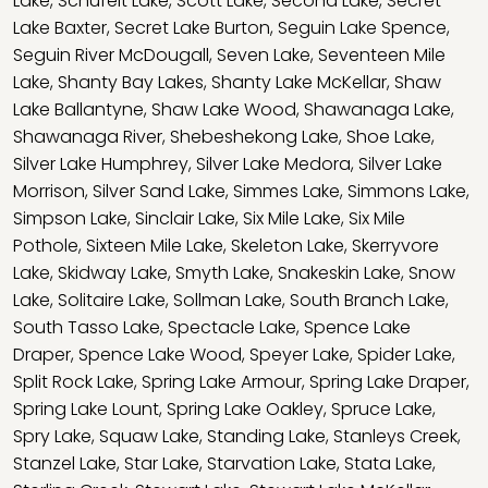
Lake
,
Schufelt Lake
,
Scott Lake
,
Second Lake
,
Secret
Lake Baxter
,
Secret Lake Burton
,
Seguin Lake Spence
,
Seguin River McDougall
,
Seven Lake
,
Seventeen Mile
Lake
,
Shanty Bay Lakes
,
Shanty Lake McKellar
,
Shaw
Lake Ballantyne
,
Shaw Lake Wood
,
Shawanaga Lake
,
Shawanaga River
,
Shebeshekong Lake
,
Shoe Lake
,
Silver Lake Humphrey
,
Silver Lake Medora
,
Silver Lake
Morrison
,
Silver Sand Lake
,
Simmes Lake
,
Simmons Lake
,
Simpson Lake
,
Sinclair Lake
,
Six Mile Lake
,
Six Mile
Pothole
,
Sixteen Mile Lake
,
Skeleton Lake
,
Skerryvore
Lake
,
Skidway Lake
,
Smyth Lake
,
Snakeskin Lake
,
Snow
Lake
,
Solitaire Lake
,
Sollman Lake
,
South Branch Lake
,
South Tasso Lake
,
Spectacle Lake
,
Spence Lake
Draper
,
Spence Lake Wood
,
Speyer Lake
,
Spider Lake
,
Split Rock Lake
,
Spring Lake Armour
,
Spring Lake Draper
,
Spring Lake Lount
,
Spring Lake Oakley
,
Spruce Lake
,
Spry Lake
,
Squaw Lake
,
Standing Lake
,
Stanleys Creek
,
Stanzel Lake
,
Star Lake
,
Starvation Lake
,
Stata Lake
,