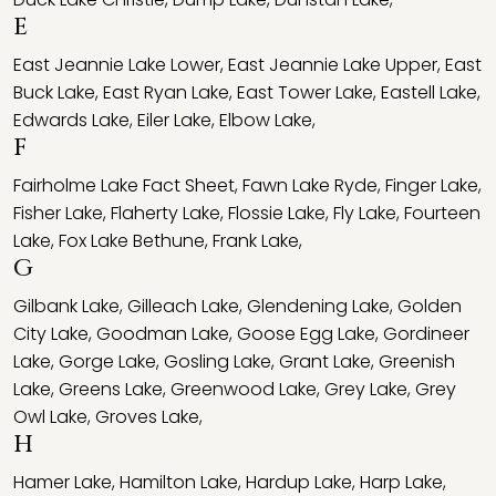
E
East Jeannie Lake Lower
,
East Jeannie Lake Upper
,
East
Buck Lake
,
East Ryan Lake
,
East Tower Lake
,
Eastell Lake
,
Edwards Lake
,
Eiler Lake
,
Elbow Lake
,
F
Fairholme Lake Fact Sheet
,
Fawn Lake Ryde
,
Finger Lake
,
Fisher Lake
,
Flaherty Lake
,
Flossie Lake
,
Fly Lake
,
Fourteen
Lake
,
Fox Lake Bethune
,
Frank Lake
,
G
Gilbank Lake
,
Gilleach Lake
,
Glendening Lake
,
Golden
City Lake
,
Goodman Lake
,
Goose Egg Lake
,
Gordineer
Lake
,
Gorge Lake
,
Gosling Lake
,
Grant Lake
,
Greenish
Lake
,
Greens Lake
,
Greenwood Lake
,
Grey Lake
,
Grey
Owl Lake
,
Groves Lake
,
H
Hamer Lake
,
Hamilton Lake
,
Hardup Lake
,
Harp Lake
,