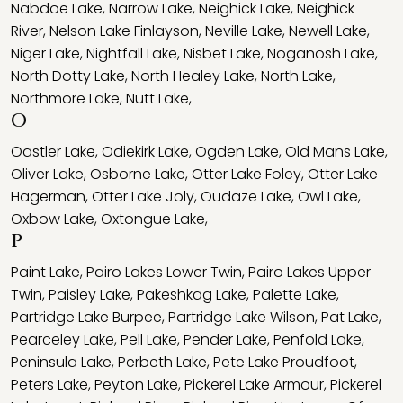
Nabdoe Lake
,
Narrow Lake
,
Neighick Lake
,
Neighick
River
,
Nelson Lake Finlayson
,
Neville Lake
,
Newell Lake
,
Niger Lake
,
Nightfall Lake
,
Nisbet Lake
,
Noganosh Lake
,
North Dotty Lake
,
North Healey Lake
,
North Lake
,
Northmore Lake
,
Nutt Lake
,
O
Oastler Lake
,
Odiekirk Lake
,
Ogden Lake
,
Old Mans Lake
,
Oliver Lake
,
Osborne Lake
,
Otter Lake Foley
,
Otter Lake
Hagerman
,
Otter Lake Joly
,
Oudaze Lake
,
Owl Lake
,
Oxbow Lake
,
Oxtongue Lake
,
P
Paint Lake
,
Pairo Lakes Lower Twin
,
Pairo Lakes Upper
Twin
,
Paisley Lake
,
Pakeshkag Lake
,
Palette Lake
,
Partridge Lake Burpee
,
Partridge Lake Wilson
,
Pat Lake
,
Pearceley Lake
,
Pell Lake
,
Pender Lake
,
Penfold Lake
,
Peninsula Lake
,
Perbeth Lake
,
Pete Lake Proudfoot
,
Peters Lake
,
Peyton Lake
,
Pickerel Lake Armour
,
Pickerel