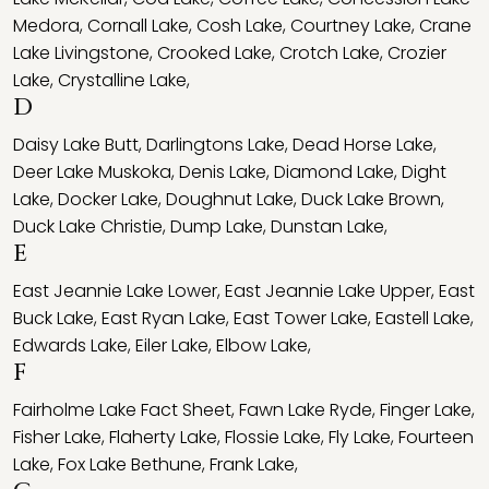
Medora
,
Cornall Lake
,
Cosh Lake
,
Courtney Lake
,
Crane
Lake Livingstone
,
Crooked Lake
,
Crotch Lake
,
Crozier
Lake
,
Crystalline Lake
,
D
Daisy Lake Butt
,
Darlingtons Lake
,
Dead Horse Lake
,
Deer Lake Muskoka
,
Denis Lake
,
Diamond Lake
,
Dight
Lake
,
Docker Lake
,
Doughnut Lake
,
Duck Lake Brown
,
Duck Lake Christie
,
Dump Lake
,
Dunstan Lake
,
E
East Jeannie Lake Lower
,
East Jeannie Lake Upper
,
East
Buck Lake
,
East Ryan Lake
,
East Tower Lake
,
Eastell Lake
,
Edwards Lake
,
Eiler Lake
,
Elbow Lake
,
F
Fairholme Lake Fact Sheet
,
Fawn Lake Ryde
,
Finger Lake
,
Fisher Lake
,
Flaherty Lake
,
Flossie Lake
,
Fly Lake
,
Fourteen
Lake
,
Fox Lake Bethune
,
Frank Lake
,