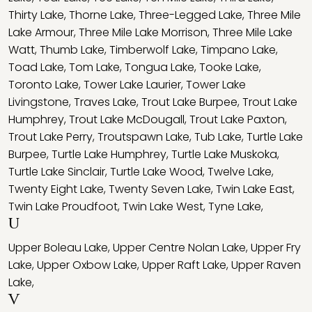
Thirty Lake
,
Thorne Lake
,
Three-Legged Lake
,
Three Mile
Lake Armour
,
Three Mile Lake Morrison
,
Three Mile Lake
Watt
,
Thumb Lake
,
Timberwolf Lake
,
Timpano Lake
,
Toad Lake
,
Tom Lake
,
Tongua Lake
,
Tooke Lake
,
Toronto Lake
,
Tower Lake Laurier
,
Tower Lake
Livingstone
,
Traves Lake
,
Trout Lake Burpee
,
Trout Lake
Humphrey
,
Trout Lake McDougall
,
Trout Lake Paxton
,
Trout Lake Perry
,
Troutspawn Lake
,
Tub Lake
,
Turtle Lake
Burpee
,
Turtle Lake Humphrey
,
Turtle Lake Muskoka
,
Turtle Lake Sinclair
,
Turtle Lake Wood
,
Twelve Lake
,
Twenty Eight Lake
,
Twenty Seven Lake
,
Twin Lake East
,
Twin Lake Proudfoot
,
Twin Lake West
,
Tyne Lake
,
U
Upper Boleau Lake
,
Upper Centre Nolan Lake
,
Upper Fry
Lake
,
Upper Oxbow Lake
,
Upper Raft Lake
,
Upper Raven
Lake
,
V