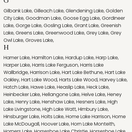
G
Gilbank Lake
,
Gilleach Lake
,
Glendening Lake
,
Golden
City Lake
,
Goodman Lake
,
Goose Egg Lake
,
Gordineer
Lake
,
Gorge Lake
,
Gosling Lake
,
Grant Lake
,
Greenish
Lake
,
Greens Lake
,
Greenwood Lake
,
Grey Lake
,
Grey
Owl Lake
,
Groves Lake
,
H
Hamer Lake
,
Hamilton Lake
,
Hardup Lake
,
Harp Lake
,
Harper Lake
,
Harris Lake Ferguson
,
Harris Lake
Wallbridge
,
Harrison Lake
,
Hart Lake Bethune
,
Hart Lake
Oakley
,
Hart Lake Wood
,
Harts Lake Wood
,
Harvey Lake
,
Hatch Lake
,
Hawe Lake
,
Heaslip Lake
,
Heck Lake
,
Heinbecker Lake
,
Hellangone Lake
,
Helve Lake
,
Heney
Lake
,
Henry Lake
,
Henshaw Lake
,
Hesners Lake
,
High
Lake Livingstone
,
High Lake Watt
,
Himbury Lake
,
Hinsburger Lake
,
Holts Lake
,
Home Lake Harrison
,
Home
Lake McDougall
,
Hoover Lake
,
Horn Lake Monteith
,
Horners Lake
,
Horseshoe Lake Christie
,
Horseshoe Lake