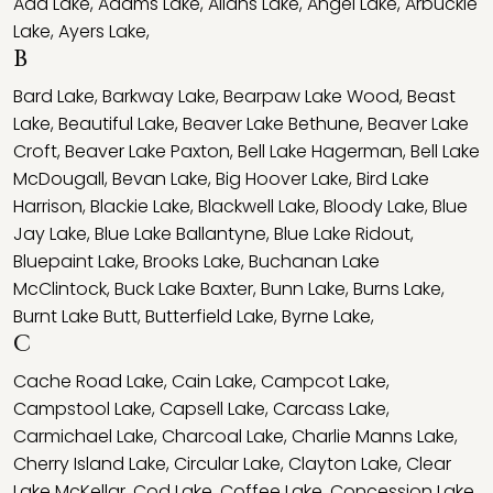
Ada Lake
,
Adams Lake
,
Allans Lake
,
Angel Lake
,
Arbuckle
Lake
,
Ayers Lake
,
B
Bard Lake
,
Barkway Lake
,
Bearpaw Lake Wood
,
Beast
Lake
,
Beautiful Lake
,
Beaver Lake Bethune
,
Beaver Lake
Croft
,
Beaver Lake Paxton
,
Bell Lake Hagerman
,
Bell Lake
McDougall
,
Bevan Lake
,
Big Hoover Lake
,
Bird Lake
Harrison
,
Blackie Lake
,
Blackwell Lake
,
Bloody Lake
,
Blue
Jay Lake
,
Blue Lake Ballantyne
,
Blue Lake Ridout
,
Bluepaint Lake
,
Brooks Lake
,
Buchanan Lake
McClintock
,
Buck Lake Baxter
,
Bunn Lake
,
Burns Lake
,
Burnt Lake Butt
,
Butterfield Lake
,
Byrne Lake
,
C
Cache Road Lake
,
Cain Lake
,
Campcot Lake
,
Campstool Lake
,
Capsell Lake
,
Carcass Lake
,
Carmichael Lake
,
Charcoal Lake
,
Charlie Manns Lake
,
Cherry Island Lake
,
Circular Lake
,
Clayton Lake
,
Clear
Lake McKellar
,
Cod Lake
,
Coffee Lake
,
Concession Lake