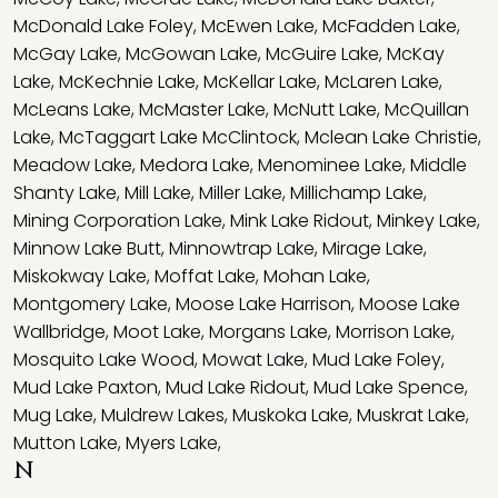
McDonald Lake Foley
,
McEwen Lake
,
McFadden Lake
,
McGay Lake
,
McGowan Lake
,
McGuire Lake
,
McKay
Lake
,
McKechnie Lake
,
McKellar Lake
,
McLaren Lake
,
McLeans Lake
,
McMaster Lake
,
McNutt Lake
,
McQuillan
Lake
,
McTaggart Lake McClintock
,
Mclean Lake Christie
,
Meadow Lake
,
Medora Lake
,
Menominee Lake
,
Middle
Shanty Lake
,
Mill Lake
,
Miller Lake
,
Millichamp Lake
,
Mining Corporation Lake
,
Mink Lake Ridout
,
Minkey Lake
,
Minnow Lake Butt
,
Minnowtrap Lake
,
Mirage Lake
,
Miskokway Lake
,
Moffat Lake
,
Mohan Lake
,
Montgomery Lake
,
Moose Lake Harrison
,
Moose Lake
Wallbridge
,
Moot Lake
,
Morgans Lake
,
Morrison Lake
,
Mosquito Lake Wood
,
Mowat Lake
,
Mud Lake Foley
,
Mud Lake Paxton
,
Mud Lake Ridout
,
Mud Lake Spence
,
Mug Lake
,
Muldrew Lakes
,
Muskoka Lake
,
Muskrat Lake
,
Mutton Lake
,
Myers Lake
,
N