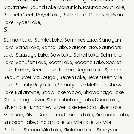
McCraney
,
Round Lake McMurrich
,
Roundabout Lake
,
Rousell Creek
,
Royal Lake
,
Rutter Lake Cardwell
,
Ryan
Lake
,
Ryder Lake
,
S
Salmon Lake
,
Samlet Lake
,
Sammies Lake
,
Sanagan
Lake
,
Sand Lake
,
Santa Lake
,
Saucer Lake
,
Saunders
Lake
,
Sausage Lake
,
Saw Lake
,
Scheil Lake
,
Schmeiler
Lake
,
Schufelt Lake
,
Scott Lake
,
Second Lake
,
Secret
Lake Baxter
,
Secret Lake Burton
,
Seguin Lake Spence
,
Seguin River McDougall
,
Seven Lake
,
Seventeen Mile
Lake
,
Shanty Bay Lakes
,
Shanty Lake McKellar
,
Shaw
Lake Ballantyne
,
Shaw Lake Wood
,
Shawanaga Lake
,
Shawanaga River
,
Shebeshekong Lake
,
Shoe Lake
,
Silver Lake Humphrey
,
Silver Lake Medora
,
Silver Lake
Morrison
,
Silver Sand Lake
,
Simmes Lake
,
Simmons Lake
,
Simpson Lake
,
Sinclair Lake
,
Six Mile Lake
,
Six Mile
Pothole
,
Sixteen Mile Lake
,
Skeleton Lake
,
Skerryvore