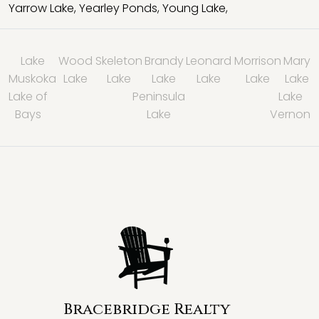
Yarrow Lake
,
Yearley Ponds
,
Young Lake
,
Lake
Wood
Skeleton
Brandy
Leonard
Morrison
Mary
Muskoka
Lake
Lake
Lake
Lake
Lake
Lake
Lake of
Peninsula
Lake
Bays
Lake
Vernon
Bracebridge Realty