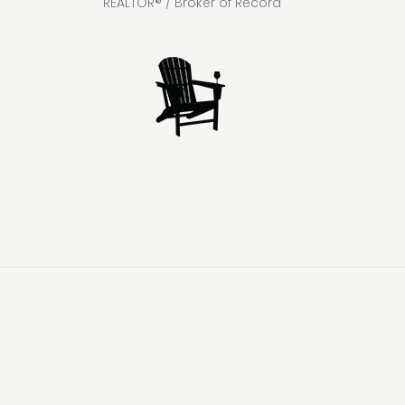
REALTOR® / Broker of Record
Lake
Loon
Sparrow
Kahshe
Riley
Prospect
McKay
Joseph
Lake
Lake
Lake
Lake
Lake
Lake
Healey
Echo
Ril
Lake
Lake
Lake