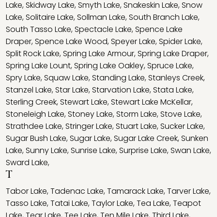
Lake
,
Skidway Lake
,
Smyth Lake
,
Snakeskin Lake
,
Snow
Lake
,
Solitaire Lake
,
Sollman Lake
,
South Branch Lake
,
South Tasso Lake
,
Spectacle Lake
,
Spence Lake
Draper
,
Spence Lake Wood
,
Speyer Lake
,
Spider Lake
,
Split Rock Lake
,
Spring Lake Armour
,
Spring Lake Draper
,
Spring Lake Lount
,
Spring Lake Oakley
,
Spruce Lake
,
Spry Lake
,
Squaw Lake
,
Standing Lake
,
Stanleys Creek
,
Stanzel Lake
,
Star Lake
,
Starvation Lake
,
Stata Lake
,
Sterling Creek
,
Stewart Lake
,
Stewart Lake McKellar
,
Stoneleigh Lake
,
Stoney Lake
,
Storm Lake
,
Stove Lake
,
Strathdee Lake
,
Stringer Lake
,
Stuart Lake
,
Sucker Lake
,
Sugar Bush Lake
,
Sugar Lake
,
Sugar Lake Creek
,
Sunken
Lake
,
Sunny Lake
,
Sunrise Lake
,
Surprise Lake
,
Swan Lake
,
Sward Lake
,
T
Tabor Lake
,
Tadenac Lake
,
Tamarack Lake
,
Tarver Lake
,
Tasso Lake
,
Tatai Lake
,
Taylor Lake
,
Tea Lake
,
Teapot
Lake
,
Tear Lake
,
Tee Lake
,
Ten Mile Lake
,
Third Lake
,