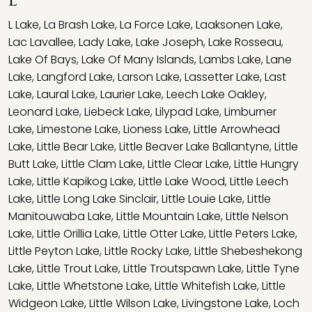
L
L Lake
,
La Brash Lake
,
La Force Lake
,
Laaksonen Lake
,
Lac Lavallee
,
Lady Lake
,
Lake Joseph
,
Lake Rosseau
,
Lake Of Bays
,
Lake Of Many Islands
,
Lambs Lake
,
Lane
Lake
,
Langford Lake
,
Larson Lake
,
Lassetter Lake
,
Last
Lake
,
Laural Lake
,
Laurier Lake
,
Leech Lake Oakley
,
Leonard Lake
,
Liebeck Lake
,
Lilypad Lake
,
Limburner
Lake
,
Limestone Lake
,
Lioness Lake
,
Little Arrowhead
Lake
,
Little Bear Lake
,
Little Beaver Lake Ballantyne
,
Little
Butt Lake
,
Little Clam Lake
,
Little Clear Lake
,
Little Hungry
Lake
,
Little Kapikog Lake
,
Little Lake Wood
,
Little Leech
Lake
,
Little Long Lake Sinclair
,
Little Louie Lake
,
Little
Manitouwaba Lake
,
Little Mountain Lake
,
Little Nelson
Lake
,
Little Orillia Lake
,
Little Otter Lake
,
Little Peters Lake
,
Little Peyton Lake
,
Little Rocky Lake
,
Little Shebeshekong
Lake
,
Little Trout Lake
,
Little Troutspawn Lake
,
Little Tyne
Lake
,
Little Whetstone Lake
,
Little Whitefish Lake
,
Little
Widgeon Lake
,
Little Wilson Lake
,
Livingstone Lake
,
Loch