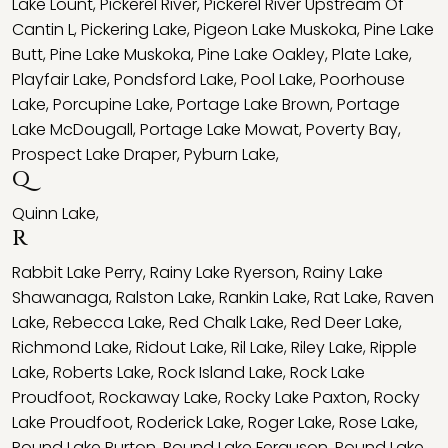
Lake Lount
,
Pickerel River
,
Pickerel River Upstream Of
Cantin L
,
Pickering Lake
,
Pigeon Lake Muskoka
,
Pine Lake
Butt
,
Pine Lake Muskoka
,
Pine Lake Oakley
,
Plate Lake
,
Playfair Lake
,
Pondsford Lake
,
Pool Lake
,
Poorhouse
Lake
,
Porcupine Lake
,
Portage Lake Brown
,
Portage
Lake McDougall
,
Portage Lake Mowat
,
Poverty Bay
,
Prospect Lake Draper
,
Pyburn Lake
,
Q
Quinn Lake
,
R
Rabbit Lake Perry
,
Rainy Lake Ryerson
,
Rainy Lake
Shawanaga
,
Ralston Lake
,
Rankin Lake
,
Rat Lake
,
Raven
Lake
,
Rebecca Lake
,
Red Chalk Lake
,
Red Deer Lake
,
Richmond Lake
,
Ridout Lake
,
Ril Lake
,
Riley Lake
,
Ripple
Lake
,
Roberts Lake
,
Rock Island Lake
,
Rock Lake
Proudfoot
,
Rockaway Lake
,
Rocky Lake Paxton
,
Rocky
Lake Proudfoot
,
Roderick Lake
,
Roger Lake
,
Rose Lake
,
Round Lake Burton
,
Round Lake Ferguson
,
Round Lake