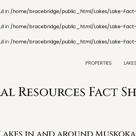
ll in
/home/bracebridge/public_html/Lakes/Lake-Fact
ll in
/home/bracebridge/public_html/Lakes/Lake-Fact
ll in
/home/bracebridge/public_html/Lakes/Lake-Fact
PROPERTIES
LAKE
l Resources Fact Sh
 Lakes in and around Muskoka