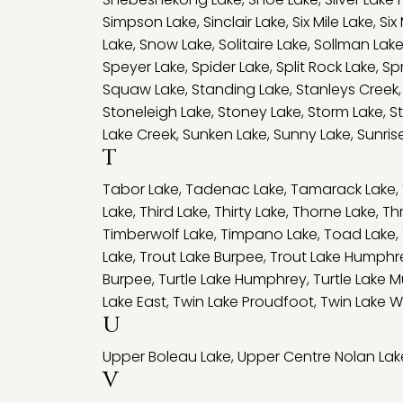
Simpson Lake
,
Sinclair Lake
,
Six Mile Lake
,
Six
Lake
,
Snow Lake
,
Solitaire Lake
,
Sollman Lak
Speyer Lake
,
Spider Lake
,
Split Rock Lake
,
Sp
Squaw Lake
,
Standing Lake
,
Stanleys Creek
Stoneleigh Lake
,
Stoney Lake
,
Storm Lake
,
S
Lake Creek
,
Sunken Lake
,
Sunny Lake
,
Sunris
T
Tabor Lake
,
Tadenac Lake
,
Tamarack Lake
,
Lake
,
Third Lake
,
Thirty Lake
,
Thorne Lake
,
Th
Timberwolf Lake
,
Timpano Lake
,
Toad Lake
,
Lake
,
Trout Lake Burpee
,
Trout Lake Humphr
Burpee
,
Turtle Lake Humphrey
,
Turtle Lake 
Lake East
,
Twin Lake Proudfoot
,
Twin Lake W
U
Upper Boleau Lake
,
Upper Centre Nolan Lak
V