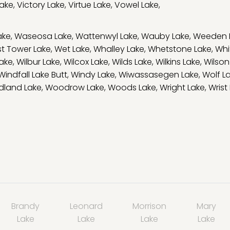
Lake
,
Victory Lake
,
Virtue Lake
,
Vowel Lake
,
ake
,
Waseosa Lake
,
Wattenwyl Lake
,
Wauby Lake
,
Weeden 
t Tower Lake
,
Wet Lake
,
Whalley Lake
,
Whetstone Lake
,
Whi
ake
,
Wilbur Lake
,
Wilcox Lake
,
Wilds Lake
,
Wilkins Lake
,
Wilson
Windfall Lake Butt
,
Windy Lake
,
Wiwassasegen Lake
,
Wolf L
land Lake
,
Woodrow Lake
,
Woods Lake
,
Wright Lake
,
Wrist
Brandy
Leonard
Morrison
Mary
Lake
Lake
Lake
Lake