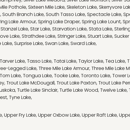
 Mile Pothole
,
Sixteen Mile Lake
,
Skeleton Lake
,
Skerryvore La
e
,
South Branch Lake
,
South Tasso Lake
,
Spectacle Lake
,
Sp
ring Lake Armour
,
Spring Lake Draper
,
Spring Lake Lount
,
Spr
,
Stanzel Lake
,
Star Lake
,
Starvation Lake
,
Stata Lake
,
Sterlin
tove Lake
,
Strathdee Lake
,
Stringer Lake
,
Stuart Lake
,
Sucker
e Lake
,
Surprise Lake
,
Swan Lake
,
Sward Lake
,
Tarver Lake
,
Tasso Lake
,
Tatai Lake
,
Taylor Lake
,
Tea Lake
,
T
ree-Legged Lake
,
Three Mile Lake Armour
,
Three Mile Lake M
Tom Lake
,
Tongua Lake
,
Tooke Lake
,
Toronto Lake
,
Tower L
ey
,
Trout Lake McDougall
,
Trout Lake Paxton
,
Trout Lake Per
Muskoka
,
Turtle Lake Sinclair
,
Turtle Lake Wood
,
Twelve Lake
,
est
,
Tyne Lake
,
e
,
Upper Fry Lake
,
Upper Oxbow Lake
,
Upper Raft Lake
,
Uppe