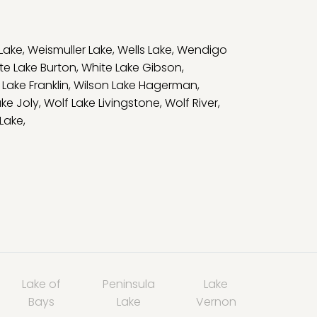
Lake
,
Weismuller Lake
,
Wells Lake
,
Wendigo
te Lake Burton
,
White Lake Gibson
,
 Lake Franklin
,
Wilson Lake Hagerman
,
ake Joly
,
Wolf Lake Livingstone
,
Wolf River
,
 Lake
,
Lake of
Peninsula
Lake
Bays
Lake
Vernon