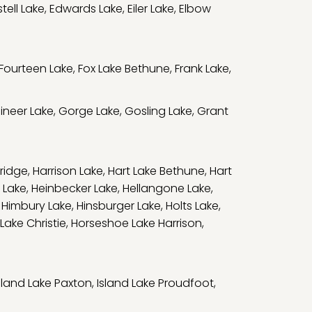
tell Lake
,
Edwards Lake
,
Eiler Lake
,
Elbow
Fourteen Lake
,
Fox Lake Bethune
,
Frank Lake
,
ineer Lake
,
Gorge Lake
,
Gosling Lake
,
Grant
bridge
,
Harrison Lake
,
Hart Lake Bethune
,
Hart
 Lake
,
Heinbecker Lake
,
Hellangone Lake
,
,
Himbury Lake
,
Hinsburger Lake
,
Holts Lake
,
Lake Christie
,
Horseshoe Lake Harrison
,
sland Lake Paxton
,
Island Lake Proudfoot
,