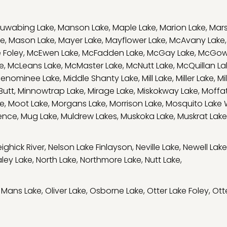
uwabing Lake
,
Manson Lake
,
Maple Lake
,
Marion Lake
,
Mars
ke
,
Mason Lake
,
Mayer Lake
,
Mayflower Lake
,
McAvany Lake
 Foley
,
McEwen Lake
,
McFadden Lake
,
McGay Lake
,
McGow
e
,
McLeans Lake
,
McMaster Lake
,
McNutt Lake
,
McQuillan La
enominee Lake
,
Middle Shanty Lake
,
Mill Lake
,
Miller Lake
,
Mi
Butt
,
Minnowtrap Lake
,
Mirage Lake
,
Miskokway Lake
,
Moffat
ge
,
Moot Lake
,
Morgans Lake
,
Morrison Lake
,
Mosquito Lake
ence
,
Mug Lake
,
Muldrew Lakes
,
Muskoka Lake
,
Muskrat Lake
ighick River
,
Nelson Lake Finlayson
,
Neville Lake
,
Newell Lake
ley Lake
,
North Lake
,
Northmore Lake
,
Nutt Lake
,
 Mans Lake
,
Oliver Lake
,
Osborne Lake
,
Otter Lake Foley
,
Ott