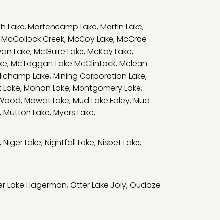
h Lake
,
Martencamp Lake
,
Martin Lake
,
,
McCollock Creek
,
McCoy Lake
,
McCrae
an Lake
,
McGuire Lake
,
McKay Lake
,
ke
,
McTaggart Lake McClintock
,
Mclean
llichamp Lake
,
Mining Corporation Lake
,
 Lake
,
Mohan Lake
,
Montgomery Lake
,
 Wood
,
Mowat Lake
,
Mud Lake Foley
,
Mud
,
Mutton Lake
,
Myers Lake
,
,
Niger Lake
,
Nightfall Lake
,
Nisbet Lake
,
er Lake Hagerman
,
Otter Lake Joly
,
Oudaze