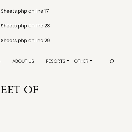
-Sheets.php
on line
17
-Sheets.php
on line
23
-Sheets.php
on line
29
S
ABOUT US
RESORTS
OTHER
eet of