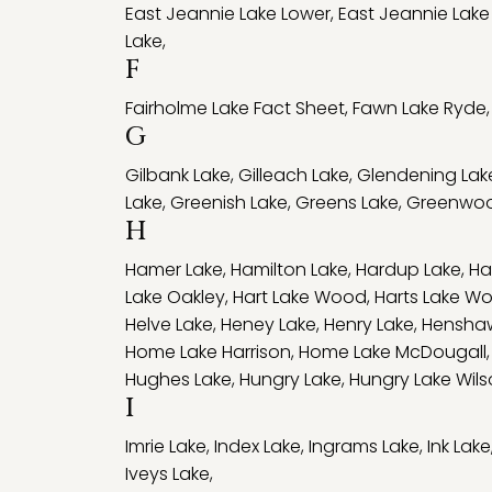
East Jeannie Lake Lower
,
East Jeannie Lake
Lake
,
F
Fairholme Lake Fact Sheet
,
Fawn Lake Ryde
G
Gilbank Lake
,
Gilleach Lake
,
Glendening Lak
Lake
,
Greenish Lake
,
Greens Lake
,
Greenwoo
H
Hamer Lake
,
Hamilton Lake
,
Hardup Lake
,
Ha
Lake Oakley
,
Hart Lake Wood
,
Harts Lake W
Helve Lake
,
Heney Lake
,
Henry Lake
,
Hensha
Home Lake Harrison
,
Home Lake McDougall
Hughes Lake
,
Hungry Lake
,
Hungry Lake Wil
I
Imrie Lake
,
Index Lake
,
Ingrams Lake
,
Ink Lake
Iveys Lake
,