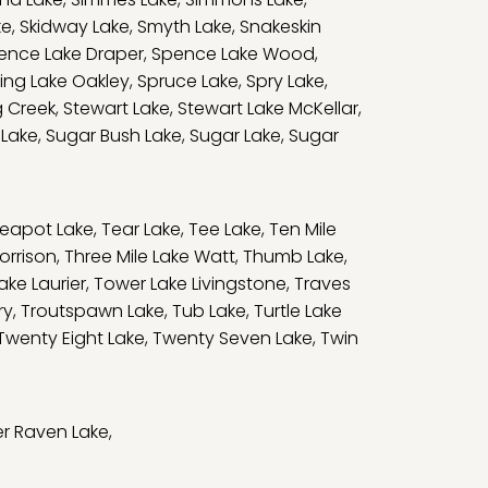
ke
,
Skidway Lake
,
Smyth Lake
,
Snakeskin
ence Lake Draper
,
Spence Lake Wood
,
ing Lake Oakley
,
Spruce Lake
,
Spry Lake
,
g Creek
,
Stewart Lake
,
Stewart Lake McKellar
,
 Lake
,
Sugar Bush Lake
,
Sugar Lake
,
Sugar
eapot Lake
,
Tear Lake
,
Tee Lake
,
Ten Mile
orrison
,
Three Mile Lake Watt
,
Thumb Lake
,
ake Laurier
,
Tower Lake Livingstone
,
Traves
ry
,
Troutspawn Lake
,
Tub Lake
,
Turtle Lake
Twenty Eight Lake
,
Twenty Seven Lake
,
Twin
r Raven Lake
,