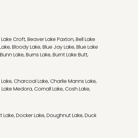
 Lake Croft
,
Beaver Lake Paxton
,
Bell Lake
 Lake
,
Bloody Lake
,
Blue Jay Lake
,
Blue Lake
Bunn Lake
,
Burns Lake
,
Burnt Lake Butt
,
 Lake
,
Charcoal Lake
,
Charlie Manns Lake
,
 Lake Medora
,
Cornall Lake
,
Cosh Lake
,
t Lake
,
Docker Lake
,
Doughnut Lake
,
Duck