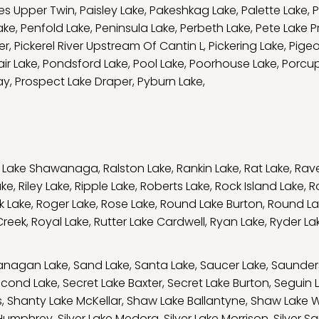
kes Upper Twin
,
Paisley Lake
,
Pakeshkag Lake
,
Palette Lake
,
P
ake
,
Penfold Lake
,
Peninsula Lake
,
Perbeth Lake
,
Pete Lake 
er
,
Pickerel River Upstream Of Cantin L
,
Pickering Lake
,
Pige
air Lake
,
Pondsford Lake
,
Pool Lake
,
Poorhouse Lake
,
Porcup
ay
,
Prospect Lake Draper
,
Pyburn Lake
,
y Lake Shawanaga
,
Ralston Lake
,
Rankin Lake
,
Rat Lake
,
Rav
ake
,
Riley Lake
,
Ripple Lake
,
Roberts Lake
,
Rock Island Lake
,
R
k Lake
,
Roger Lake
,
Rose Lake
,
Round Lake Burton
,
Round La
Creek
,
Royal Lake
,
Rutter Lake Cardwell
,
Ryan Lake
,
Ryder La
anagan Lake
,
Sand Lake
,
Santa Lake
,
Saucer Lake
,
Saunder
cond Lake
,
Secret Lake Baxter
,
Secret Lake Burton
,
Seguin 
s
,
Shanty Lake McKellar
,
Shaw Lake Ballantyne
,
Shaw Lake 
e Humphrey
,
Silver Lake Medora
,
Silver Lake Morrison
,
Silver S