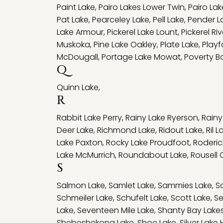
Paint Lake
,
Pairo Lakes Lower Twin
,
Pairo La
Pat Lake
,
Pearceley Lake
,
Pell Lake
,
Pender L
Lake Armour
,
Pickerel Lake Lount
,
Pickerel Riv
Muskoka
,
Pine Lake Oakley
,
Plate Lake
,
Playf
McDougall
,
Portage Lake Mowat
,
Poverty B
Q
Quinn Lake
,
R
Rabbit Lake Perry
,
Rainy Lake Ryerson
,
Rain
Deer Lake
,
Richmond Lake
,
Ridout Lake
,
Ril L
Lake Paxton
,
Rocky Lake Proudfoot
,
Roderic
Lake McMurrich
,
Roundabout Lake
,
Rousell 
S
Salmon Lake
,
Samlet Lake
,
Sammies Lake
,
S
Schmeiler Lake
,
Schufelt Lake
,
Scott Lake
,
Se
Lake
,
Seventeen Mile Lake
,
Shanty Bay Lake
Shebeshekong Lake
,
Shoe Lake
,
Silver Lak