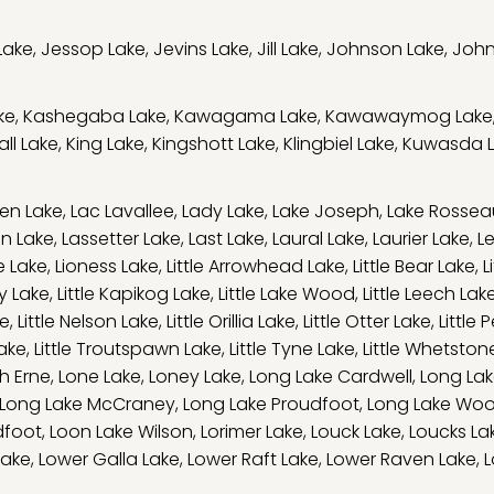
Lake
,
Jessop Lake
,
Jevins Lake
,
Jill Lake
,
Johnson Lake
,
John
ke
,
Kashegaba Lake
,
Kawagama Lake
,
Kawawaymog Lake
ll Lake
,
King Lake
,
Kingshott Lake
,
Klingbiel Lake
,
Kuwasda 
en Lake
,
Lac Lavallee
,
Lady Lake
,
Lake Joseph
,
Lake Rossea
on Lake
,
Lassetter Lake
,
Last Lake
,
Laural Lake
,
Laurier Lake
,
L
e Lake
,
Lioness Lake
,
Little Arrowhead Lake
,
Little Bear Lake
,
L
ry Lake
,
Little Kapikog Lake
,
Little Lake Wood
,
Little Leech Lak
ke
,
Little Nelson Lake
,
Little Orillia Lake
,
Little Otter Lake
,
Little 
Lake
,
Little Troutspawn Lake
,
Little Tyne Lake
,
Little Whetston
h Erne
,
Lone Lake
,
Loney Lake
,
Long Lake Cardwell
,
Long Lak
Long Lake McCraney
,
Long Lake Proudfoot
,
Long Lake Wo
dfoot
,
Loon Lake Wilson
,
Lorimer Lake
,
Louck Lake
,
Loucks La
Lake
,
Lower Galla Lake
,
Lower Raft Lake
,
Lower Raven Lake
,
L