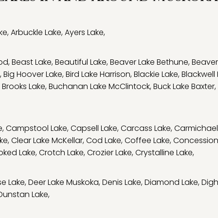
ke
,
Arbuckle Lake
,
Ayers Lake
,
od
,
Beast Lake
,
Beautiful Lake
,
Beaver Lake Bethune
,
Beaver
,
Big Hoover Lake
,
Bird Lake Harrison
,
Blackie Lake
,
Blackwell
,
Brooks Lake
,
Buchanan Lake McClintock
,
Buck Lake Baxter
,
e
,
Campstool Lake
,
Capsell Lake
,
Carcass Lake
,
Carmichael
ke
,
Clear Lake McKellar
,
Cod Lake
,
Coffee Lake
,
Concession
oked Lake
,
Crotch Lake
,
Crozier Lake
,
Crystalline Lake
,
e Lake
,
Deer Lake Muskoka
,
Denis Lake
,
Diamond Lake
,
Digh
Dunstan Lake
,