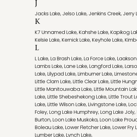
J
Jacks Lake
,
Jelso Lake
,
Jenkins Creek
,
Jerry 
K
K7 Unnamed Lake
,
Kahshe Lake
,
Kapikog La
Kelsie Lake
,
Kernick Lake
,
Keyhole Lake
,
Kimba
L
L Lake
,
La Brash Lake
,
La Force Lake
,
Laakson
Lambs Lake
,
Lane Lake
,
Langford Lake
,
Lars
Lake
,
Lilypad Lake
,
Limburner Lake
,
Limeston
Little Clam Lake
,
Little Clear Lake
,
Little Hung
Little Manitouwaba Lake
,
Little Mountain La
Lake
,
Little Shebeshekong Lake
,
Little Trout 
Lake
,
Little Wilson Lake
,
Livingstone Lake
,
Loc
Foley
,
Long Lake Humphrey
,
Long Lake Joly
,
Burton
,
Loon Lake Muskoka
,
Loon Lake Prou
Boleau Lake
,
Lower Fletcher Lake
,
Lower Fry 
Lumber Lake
,
Lynch Lake
,