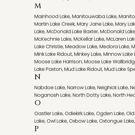
M
Mainhood Lake
,
Manitouwaba Lake
,
Manito
Martin Lake Creek
,
Mary Jane Lake
,
Mary La
Lake
,
McDonald Lake Baxter
,
McDonald Lake
McKechnie Lake
,
McKellar Lake
,
McLaren Lak
Lake Christie
,
Meadow Lake
,
Medora Lake
,
M
Mink Lake Ridout
,
Minkey Lake
,
Minnow Lake 
Moose Lake Harrison
,
Moose Lake Wallbrid
Lake Paxton
,
Mud Lake Ridout
,
Mud Lake Sp
N
Nabdoe Lake
,
Narrow Lake
,
Neighick Lake
,
Ne
Noganosh Lake
,
North Dotty Lake
,
North Hea
O
Oastler Lake
,
Odiekirk Lake
,
Ogden Lake
,
Old
Lake
,
Owl Lake
,
Oxbow Lake
,
Oxtongue Lake
,
P