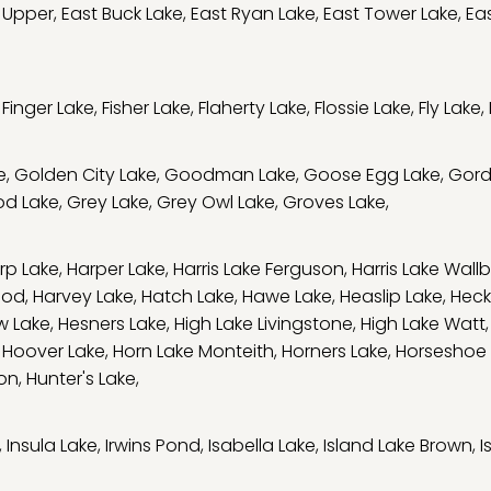
 Upper
,
East Buck Lake
,
East Ryan Lake
,
East Tower Lake
,
Eas
,
Finger Lake
,
Fisher Lake
,
Flaherty Lake
,
Flossie Lake
,
Fly Lake
,
e
,
Golden City Lake
,
Goodman Lake
,
Goose Egg Lake
,
Gord
d Lake
,
Grey Lake
,
Grey Owl Lake
,
Groves Lake
,
rp Lake
,
Harper Lake
,
Harris Lake Ferguson
,
Harris Lake Wall
ood
,
Harvey Lake
,
Hatch Lake
,
Hawe Lake
,
Heaslip Lake
,
Heck
w Lake
,
Hesners Lake
,
High Lake Livingstone
,
High Lake Watt
,
Hoover Lake
,
Horn Lake Monteith
,
Horners Lake
,
Horseshoe 
son
,
Hunter's Lake
,
,
Insula Lake
,
Irwins Pond
,
Isabella Lake
,
Island Lake Brown
,
I