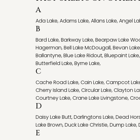
A
Ada Lake
,
Adams Lake
,
Allans Lake
,
Angel La
B
Bard Lake
,
Barkway Lake
,
Bearpaw Lake Wo
Hagerman
,
Bell Lake McDougall
,
Bevan Lake
Ballantyne
,
Blue Lake Ridout
,
Bluepaint Lake
Butterfield Lake
,
Byrne Lake
,
C
Cache Road Lake
,
Cain Lake
,
Campcot Lak
Cherry Island Lake
,
Circular Lake
,
Clayton La
Courtney Lake
,
Crane Lake Livingstone
,
Cro
D
Daisy Lake Butt
,
Darlingtons Lake
,
Dead Hors
Lake Brown
,
Duck Lake Christie
,
Dump Lake
,
E