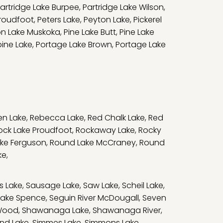
artridge Lake Burpee
,
Partridge Lake Wilson
,
Proudfoot
,
Peters Lake
,
Peyton Lake
,
Pickerel
on Lake Muskoka
,
Pine Lake Butt
,
Pine Lake
ine Lake
,
Portage Lake Brown
,
Portage Lake
en Lake
,
Rebecca Lake
,
Red Chalk Lake
,
Red
ock Lake Proudfoot
,
Rockaway Lake
,
Rocky
ke Ferguson
,
Round Lake McCraney
,
Round
ke
,
s Lake
,
Sausage Lake
,
Saw Lake
,
Scheil Lake
,
Lake Spence
,
Seguin River McDougall
,
Seven
Wood
,
Shawanaga Lake
,
Shawanaga River
,
and Lake
,
Simmes Lake
,
Simmons Lake
,