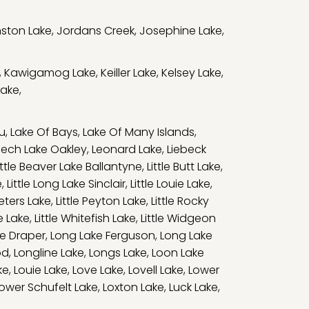
ston Lake
,
Jordans Creek
,
Josephine Lake
,
,
Kawigamog Lake
,
Keiller Lake
,
Kelsey Lake
,
Lake
,
u
,
Lake Of Bays
,
Lake Of Many Islands
,
eech Lake Oakley
,
Leonard Lake
,
Liebeck
ittle Beaver Lake Ballantyne
,
Little Butt Lake
,
e
,
Little Long Lake Sinclair
,
Little Louie Lake
,
Peters Lake
,
Little Peyton Lake
,
Little Rocky
e Lake
,
Little Whitefish Lake
,
Little Widgeon
e Draper
,
Long Lake Ferguson
,
Long Lake
od
,
Longline Lake
,
Longs Lake
,
Loon Lake
ke
,
Louie Lake
,
Love Lake
,
Lovell Lake
,
Lower
ower Schufelt Lake
,
Loxton Lake
,
Luck Lake
,