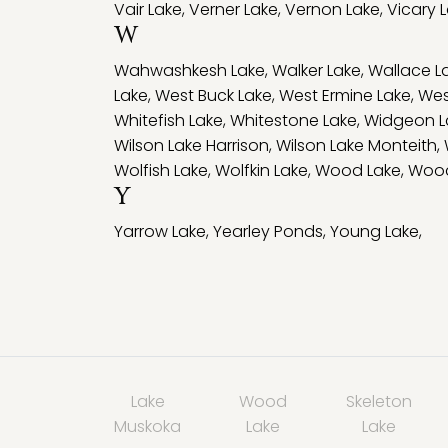
Vair Lake
,
Verner Lake
,
Vernon Lake
,
Vicary 
W
Wahwashkesh Lake
,
Walker Lake
,
Wallace L
Lake
,
West Buck Lake
,
West Ermine Lake
,
Wes
Whitefish Lake
,
Whitestone Lake
,
Widgeon L
Wilson Lake Harrison
,
Wilson Lake Monteith
,
Wolfish Lake
,
Wolfkin Lake
,
Wood Lake
,
Wood
Y
Yarrow Lake
,
Yearley Ponds
,
Young Lake
,
Lake
Wood
Skeleton
Muskoka
Lake
Lake