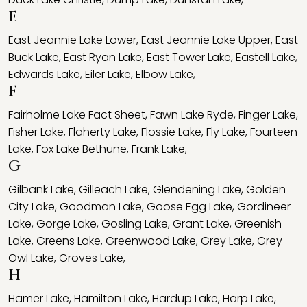
E
East Jeannie Lake Lower
,
East Jeannie Lake Upper
,
East
Buck Lake
,
East Ryan Lake
,
East Tower Lake
,
Eastell Lake
,
Edwards Lake
,
Eiler Lake
,
Elbow Lake
,
F
Fairholme Lake Fact Sheet
,
Fawn Lake Ryde
,
Finger Lake
,
Fisher Lake
,
Flaherty Lake
,
Flossie Lake
,
Fly Lake
,
Fourteen
Lake
,
Fox Lake Bethune
,
Frank Lake
,
G
Gilbank Lake
,
Gilleach Lake
,
Glendening Lake
,
Golden
City Lake
,
Goodman Lake
,
Goose Egg Lake
,
Gordineer
Lake
,
Gorge Lake
,
Gosling Lake
,
Grant Lake
,
Greenish
Lake
,
Greens Lake
,
Greenwood Lake
,
Grey Lake
,
Grey
Owl Lake
,
Groves Lake
,
H
Hamer Lake
,
Hamilton Lake
,
Hardup Lake
,
Harp Lake
,