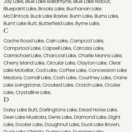
Jay Lake
,
Blue Lake Ballantyne
,
Blue Lake Ridout
,
Bluepaint Lake
,
Brooks Lake
,
Buchanan Lake
McClintock
,
Buck Lake Baxter
,
Bunn Lake
,
Burns Lake
,
Burnt Lake Butt
,
Butterfield Lake
,
Byrne Lake
,
C
Cache Road Lake
,
Cain Lake
,
Campcot Lake
,
Campstool Lake
,
Capsell Lake
,
Carcass Lake
,
Carmichael Lake
,
Charcoal Lake
,
Charlie Manns Lake
,
Cherry Island Lake
,
Circular Lake
,
Clayton Lake
,
Clear
Lake McKellar
,
Cod Lake
,
Coffee Lake
,
Concession Lake
Medora
,
Cornall Lake
,
Cosh Lake
,
Courtney Lake
,
Crane
Lake Livingstone
,
Crooked Lake
,
Crotch Lake
,
Crozier
Lake
,
Crystalline Lake
,
D
Daisy Lake Butt
,
Darlingtons Lake
,
Dead Horse Lake
,
Deer Lake Muskoka
,
Denis Lake
,
Diamond Lake
,
Dight
Lake
,
Docker Lake
,
Doughnut Lake
,
Duck Lake Brown
,
Duck Lake Christie
,
Dump Lake
,
Dunstan Lake
,