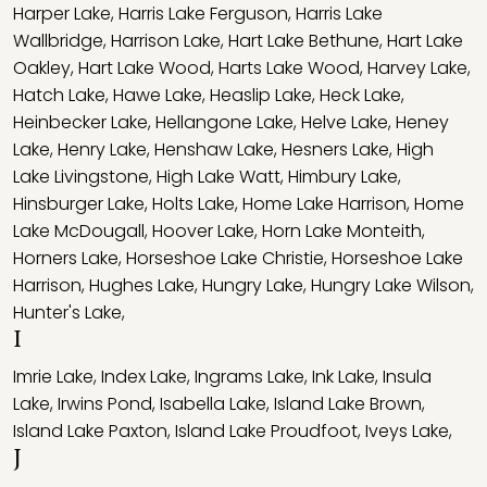
Harper Lake
,
Harris Lake Ferguson
,
Harris Lake
Wallbridge
,
Harrison Lake
,
Hart Lake Bethune
,
Hart Lake
Oakley
,
Hart Lake Wood
,
Harts Lake Wood
,
Harvey Lake
,
Hatch Lake
,
Hawe Lake
,
Heaslip Lake
,
Heck Lake
,
Heinbecker Lake
,
Hellangone Lake
,
Helve Lake
,
Heney
Lake
,
Henry Lake
,
Henshaw Lake
,
Hesners Lake
,
High
Lake Livingstone
,
High Lake Watt
,
Himbury Lake
,
Hinsburger Lake
,
Holts Lake
,
Home Lake Harrison
,
Home
Lake McDougall
,
Hoover Lake
,
Horn Lake Monteith
,
Horners Lake
,
Horseshoe Lake Christie
,
Horseshoe Lake
Harrison
,
Hughes Lake
,
Hungry Lake
,
Hungry Lake Wilson
,
Hunter's Lake
,
I
Imrie Lake
,
Index Lake
,
Ingrams Lake
,
Ink Lake
,
Insula
Lake
,
Irwins Pond
,
Isabella Lake
,
Island Lake Brown
,
Island Lake Paxton
,
Island Lake Proudfoot
,
Iveys Lake
,
J