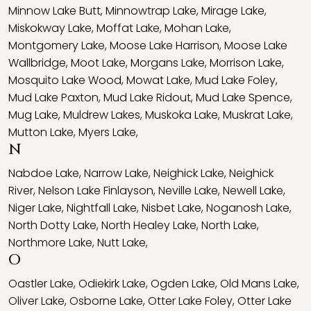
Minnow Lake Butt
,
Minnowtrap Lake
,
Mirage Lake
,
Miskokway Lake
,
Moffat Lake
,
Mohan Lake
,
Montgomery Lake
,
Moose Lake Harrison
,
Moose Lake
Wallbridge
,
Moot Lake
,
Morgans Lake
,
Morrison Lake
,
Mosquito Lake Wood
,
Mowat Lake
,
Mud Lake Foley
,
Mud Lake Paxton
,
Mud Lake Ridout
,
Mud Lake Spence
,
Mug Lake
,
Muldrew Lakes
,
Muskoka Lake
,
Muskrat Lake
,
Mutton Lake
,
Myers Lake
,
N
Nabdoe Lake
,
Narrow Lake
,
Neighick Lake
,
Neighick
River
,
Nelson Lake Finlayson
,
Neville Lake
,
Newell Lake
,
Niger Lake
,
Nightfall Lake
,
Nisbet Lake
,
Noganosh Lake
,
North Dotty Lake
,
North Healey Lake
,
North Lake
,
Northmore Lake
,
Nutt Lake
,
O
Oastler Lake
,
Odiekirk Lake
,
Ogden Lake
,
Old Mans Lake
,
Oliver Lake
,
Osborne Lake
,
Otter Lake Foley
,
Otter Lake