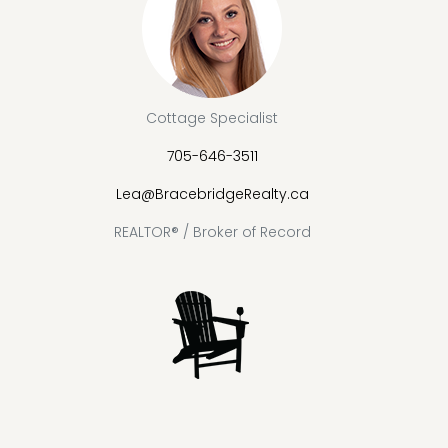
Cottage Specialist
705-646-3511
Lea@BracebridgeRealty.ca
REALTOR® / Broker of Record