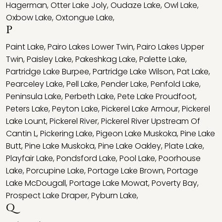
Hagerman
,
Otter Lake Joly
,
Oudaze Lake
,
Owl Lake
,
Oxbow Lake
,
Oxtongue Lake
,
P
Paint Lake
,
Pairo Lakes Lower Twin
,
Pairo Lakes Upper
Twin
,
Paisley Lake
,
Pakeshkag Lake
,
Palette Lake
,
Partridge Lake Burpee
,
Partridge Lake Wilson
,
Pat Lake
,
Pearceley Lake
,
Pell Lake
,
Pender Lake
,
Penfold Lake
,
Peninsula Lake
,
Perbeth Lake
,
Pete Lake Proudfoot
,
Peters Lake
,
Peyton Lake
,
Pickerel Lake Armour
,
Pickerel
Lake Lount
,
Pickerel River
,
Pickerel River Upstream Of
Cantin L
,
Pickering Lake
,
Pigeon Lake Muskoka
,
Pine Lake
Butt
,
Pine Lake Muskoka
,
Pine Lake Oakley
,
Plate Lake
,
Playfair Lake
,
Pondsford Lake
,
Pool Lake
,
Poorhouse
Lake
,
Porcupine Lake
,
Portage Lake Brown
,
Portage
Lake McDougall
,
Portage Lake Mowat
,
Poverty Bay
,
Prospect Lake Draper
,
Pyburn Lake
,
Q