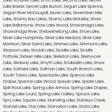
Lake
,
Schufelt Lake
,
Scott Lake
,
Second Lake
,
Secret
Lake Baxter
,
Secret Lake Burton
,
Seguin Lake Spence
,
Seguin River McDougall
,
Seven Lake
,
Seventeen Mile
Lake
,
Shanty Bay Lakes
,
Shanty Lake McKellar
,
Shaw
Lake Ballantyne
,
Shaw Lake Wood
,
Shawanaga Lake
,
Shawanaga River
,
Shebeshekong Lake
,
Shoe Lake
,
Silver Lake Humphrey
,
Silver Lake Medora
,
Silver Lake
Morrison
,
Silver Sand Lake
,
Simmes Lake
,
Simmons Lake
,
Simpson Lake
,
Sinclair Lake
,
Six Mile Lake
,
Six Mile
Pothole
,
Sixteen Mile Lake
,
Skeleton Lake
,
Skerryvore
Lake
,
Skidway Lake
,
Smyth Lake
,
Snakeskin Lake
,
Snow
Lake
,
Solitaire Lake
,
Sollman Lake
,
South Branch Lake
,
South Tasso Lake
,
Spectacle Lake
,
Spence Lake
Draper
,
Spence Lake Wood
,
Speyer Lake
,
Spider Lake
,
Split Rock Lake
,
Spring Lake Armour
,
Spring Lake Draper
,
Spring Lake Lount
,
Spring Lake Oakley
,
Spruce Lake
,
Spry Lake
,
Squaw Lake
,
Standing Lake
,
Stanleys Creek
,
Stanzel Lake
,
Star Lake
,
Starvation Lake
,
Stata Lake
,