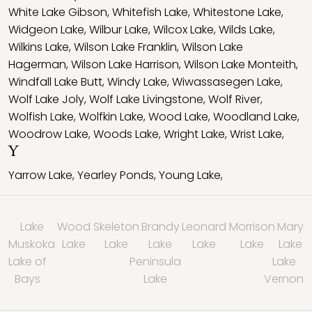
White Lake Gibson
,
Whitefish Lake
,
Whitestone Lake
,
Widgeon Lake
,
Wilbur Lake
,
Wilcox Lake
,
Wilds Lake
,
Wilkins Lake
,
Wilson Lake Franklin
,
Wilson Lake
Hagerman
,
Wilson Lake Harrison
,
Wilson Lake Monteith
,
Windfall Lake Butt
,
Windy Lake
,
Wiwassasegen Lake
,
Wolf Lake Joly
,
Wolf Lake Livingstone
,
Wolf River
,
Wolfish Lake
,
Wolfkin Lake
,
Wood Lake
,
Woodland Lake
,
Woodrow Lake
,
Woods Lake
,
Wright Lake
,
Wrist Lake
,
Y
Yarrow Lake
,
Yearley Ponds
,
Young Lake
,
Lake
Wood
Skeleton
Brandy
Leonard
Morrison
Mary
Muskoka
Lake
Lake
Lake
Lake
Lake
Lake
Lake of
Peninsula
Lake
Bays
Lake
Vernon