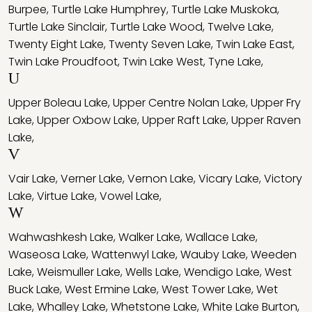
Burpee
,
Turtle Lake Humphrey
,
Turtle Lake Muskoka
,
Turtle Lake Sinclair
,
Turtle Lake Wood
,
Twelve Lake
,
Twenty Eight Lake
,
Twenty Seven Lake
,
Twin Lake East
,
Twin Lake Proudfoot
,
Twin Lake West
,
Tyne Lake
,
U
Upper Boleau Lake
,
Upper Centre Nolan Lake
,
Upper Fry
Lake
,
Upper Oxbow Lake
,
Upper Raft Lake
,
Upper Raven
Lake
,
V
Vair Lake
,
Verner Lake
,
Vernon Lake
,
Vicary Lake
,
Victory
Lake
,
Virtue Lake
,
Vowel Lake
,
W
Wahwashkesh Lake
,
Walker Lake
,
Wallace Lake
,
Waseosa Lake
,
Wattenwyl Lake
,
Wauby Lake
,
Weeden
Lake
,
Weismuller Lake
,
Wells Lake
,
Wendigo Lake
,
West
Buck Lake
,
West Ermine Lake
,
West Tower Lake
,
Wet
Lake
,
Whalley Lake
,
Whetstone Lake
,
White Lake Burton
,