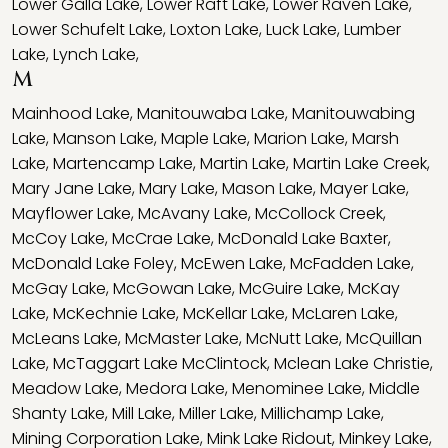
Lower Galla Lake
,
Lower Raft Lake
,
Lower Raven Lake
,
Lower Schufelt Lake
,
Loxton Lake
,
Luck Lake
,
Lumber
Lake
,
Lynch Lake
,
M
Mainhood Lake
,
Manitouwaba Lake
,
Manitouwabing
Lake
,
Manson Lake
,
Maple Lake
,
Marion Lake
,
Marsh
Lake
,
Martencamp Lake
,
Martin Lake
,
Martin Lake Creek
,
Mary Jane Lake
,
Mary Lake
,
Mason Lake
,
Mayer Lake
,
Mayflower Lake
,
McAvany Lake
,
McCollock Creek
,
McCoy Lake
,
McCrae Lake
,
McDonald Lake Baxter
,
McDonald Lake Foley
,
McEwen Lake
,
McFadden Lake
,
McGay Lake
,
McGowan Lake
,
McGuire Lake
,
McKay
Lake
,
McKechnie Lake
,
McKellar Lake
,
McLaren Lake
,
McLeans Lake
,
McMaster Lake
,
McNutt Lake
,
McQuillan
Lake
,
McTaggart Lake McClintock
,
Mclean Lake Christie
,
Meadow Lake
,
Medora Lake
,
Menominee Lake
,
Middle
Shanty Lake
,
Mill Lake
,
Miller Lake
,
Millichamp Lake
,
Mining Corporation Lake
,
Mink Lake Ridout
,
Minkey Lake
,