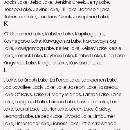
Jacks Lake
,
Jelso Lake
,
Jenkins Creek
,
Jerry Lake
,
Jessop Lake
,
Jevins Lake
,
Jill Lake
,
Johnson Lake
,
Johnston Lake
,
Jordans Creek
,
Josephine Lake
,
K
K7 Unnamed Lake
,
Kahshe Lake
,
Kapikog Lake
,
Kashegaba Lake
,
Kawagama Lake
,
Kawawaymog
Lake
,
Kawigamog Lake
,
Keiller Lake
,
Kelsey Lake
,
Kelsie
Lake
,
Kernick Lake
,
Keyhole Lake
,
Kimball Lake
,
King Lake
,
Kingshott Lake
,
Klingbiel Lake
,
Kuwasda Lake
,
L
L Lake
,
La Brash Lake
,
La Force Lake
,
Laaksonen Lake
,
Lac Lavallee
,
Lady Lake
,
Lake Joseph
,
Lake Rosseau
,
Lake Of Bays
,
Lake Of Many Islands
,
Lambs Lake
,
Lane
Lake
,
Langford Lake
,
Larson Lake
,
Lassetter Lake
,
Last
Lake
,
Laural Lake
,
Laurier Lake
,
Leech Lake Oakley
,
Leonard Lake
,
Liebeck Lake
,
Lilypad Lake
,
Limburner
Lake
,
Limestone Lake
,
Lioness Lake
,
Little Arrowhead