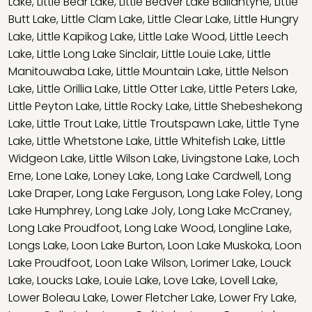
Lake
,
Little Bear Lake
,
Little Beaver Lake Ballantyne
,
Little
Butt Lake
,
Little Clam Lake
,
Little Clear Lake
,
Little Hungry
Lake
,
Little Kapikog Lake
,
Little Lake Wood
,
Little Leech
Lake
,
Little Long Lake Sinclair
,
Little Louie Lake
,
Little
Manitouwaba Lake
,
Little Mountain Lake
,
Little Nelson
Lake
,
Little Orillia Lake
,
Little Otter Lake
,
Little Peters Lake
,
Little Peyton Lake
,
Little Rocky Lake
,
Little Shebeshekong
Lake
,
Little Trout Lake
,
Little Troutspawn Lake
,
Little Tyne
Lake
,
Little Whetstone Lake
,
Little Whitefish Lake
,
Little
Widgeon Lake
,
Little Wilson Lake
,
Livingstone Lake
,
Loch
Erne
,
Lone Lake
,
Loney Lake
,
Long Lake Cardwell
,
Long
Lake Draper
,
Long Lake Ferguson
,
Long Lake Foley
,
Long
Lake Humphrey
,
Long Lake Joly
,
Long Lake McCraney
,
Long Lake Proudfoot
,
Long Lake Wood
,
Longline Lake
,
Longs Lake
,
Loon Lake Burton
,
Loon Lake Muskoka
,
Loon
Lake Proudfoot
,
Loon Lake Wilson
,
Lorimer Lake
,
Louck
Lake
,
Loucks Lake
,
Louie Lake
,
Love Lake
,
Lovell Lake
,
Lower Boleau Lake
,
Lower Fletcher Lake
,
Lower Fry Lake
,