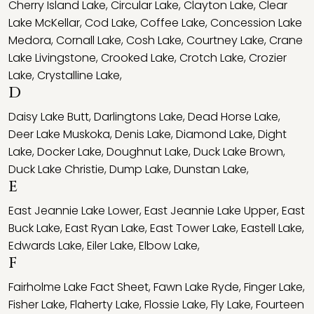
Cherry Island Lake
,
Circular Lake
,
Clayton Lake
,
Clear
Lake McKellar
,
Cod Lake
,
Coffee Lake
,
Concession Lake
Medora
,
Cornall Lake
,
Cosh Lake
,
Courtney Lake
,
Crane
Lake Livingstone
,
Crooked Lake
,
Crotch Lake
,
Crozier
Lake
,
Crystalline Lake
,
D
Daisy Lake Butt
,
Darlingtons Lake
,
Dead Horse Lake
,
Deer Lake Muskoka
,
Denis Lake
,
Diamond Lake
,
Dight
Lake
,
Docker Lake
,
Doughnut Lake
,
Duck Lake Brown
,
Duck Lake Christie
,
Dump Lake
,
Dunstan Lake
,
E
East Jeannie Lake Lower
,
East Jeannie Lake Upper
,
East
Buck Lake
,
East Ryan Lake
,
East Tower Lake
,
Eastell Lake
,
Edwards Lake
,
Eiler Lake
,
Elbow Lake
,
F
Fairholme Lake Fact Sheet
,
Fawn Lake Ryde
,
Finger Lake
,
Fisher Lake
,
Flaherty Lake
,
Flossie Lake
,
Fly Lake
,
Fourteen