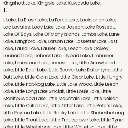
Kingshott Lake
,
Klingbiel Lake
,
Kuwasda Lake
,
L
L Lake
,
La Brash Lake
,
La Force Lake
,
Laaksonen Lake
,
Lac Lavallee
,
Lady Lake
,
Lake Joseph
,
Lake Rosseau
,
Lake Of Bays
,
Lake Of Many Islands
,
Lambs Lake
,
Lane
Lake
,
Langford Lake
,
Larson Lake
,
Lassetter Lake
,
Last
Lake
,
Laural Lake
,
Laurier Lake
,
Leech Lake Oakley
,
Leonard Lake
,
Liebeck Lake
,
Lilypad Lake
,
Limburner
Lake
,
Limestone Lake
,
Lioness Lake
,
Little Arrowhead
Lake
,
Little Bear Lake
,
Little Beaver Lake Ballantyne
,
Little
Butt Lake
,
Little Clam Lake
,
Little Clear Lake
,
Little Hungry
Lake
,
Little Kapikog Lake
,
Little Lake Wood
,
Little Leech
Lake
,
Little Long Lake Sinclair
,
Little Louie Lake
,
Little
Manitouwaba Lake
,
Little Mountain Lake
,
Little Nelson
Lake
,
Little Orillia Lake
,
Little Otter Lake
,
Little Peters Lake
,
Little Peyton Lake
,
Little Rocky Lake
,
Little Shebeshekong
Lake
,
Little Trout Lake
,
Little Troutspawn Lake
,
Little Tyne
Lake
,
Little Whetstone Lake
,
Little Whitefish Lake
,
Little