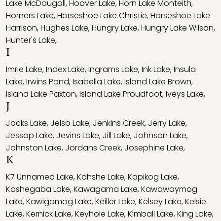
Lake McDougall
,
Hoover Lake
,
Horn Lake Monteith
,
Horners Lake
,
Horseshoe Lake Christie
,
Horseshoe Lake
Harrison
,
Hughes Lake
,
Hungry Lake
,
Hungry Lake Wilson
,
Hunter's Lake
,
I
Imrie Lake
,
Index Lake
,
Ingrams Lake
,
Ink Lake
,
Insula
Lake
,
Irwins Pond
,
Isabella Lake
,
Island Lake Brown
,
Island Lake Paxton
,
Island Lake Proudfoot
,
Iveys Lake
,
J
Jacks Lake
,
Jelso Lake
,
Jenkins Creek
,
Jerry Lake
,
Jessop Lake
,
Jevins Lake
,
Jill Lake
,
Johnson Lake
,
Johnston Lake
,
Jordans Creek
,
Josephine Lake
,
K
K7 Unnamed Lake
,
Kahshe Lake
,
Kapikog Lake
,
Kashegaba Lake
,
Kawagama Lake
,
Kawawaymog
Lake
,
Kawigamog Lake
,
Keiller Lake
,
Kelsey Lake
,
Kelsie
Lake
,
Kernick Lake
,
Keyhole Lake
,
Kimball Lake
,
King Lake
,