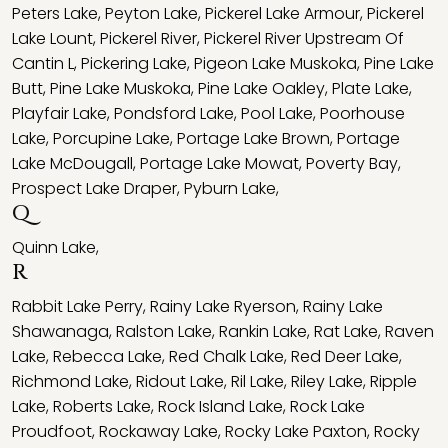
Peters Lake
,
Peyton Lake
,
Pickerel Lake Armour
,
Pickerel
Lake Lount
,
Pickerel River
,
Pickerel River Upstream Of
Cantin L
,
Pickering Lake
,
Pigeon Lake Muskoka
,
Pine Lake
Butt
,
Pine Lake Muskoka
,
Pine Lake Oakley
,
Plate Lake
,
Playfair Lake
,
Pondsford Lake
,
Pool Lake
,
Poorhouse
Lake
,
Porcupine Lake
,
Portage Lake Brown
,
Portage
Lake McDougall
,
Portage Lake Mowat
,
Poverty Bay
,
Prospect Lake Draper
,
Pyburn Lake
,
Q
Quinn Lake
,
R
Rabbit Lake Perry
,
Rainy Lake Ryerson
,
Rainy Lake
Shawanaga
,
Ralston Lake
,
Rankin Lake
,
Rat Lake
,
Raven
Lake
,
Rebecca Lake
,
Red Chalk Lake
,
Red Deer Lake
,
Richmond Lake
,
Ridout Lake
,
Ril Lake
,
Riley Lake
,
Ripple
Lake
,
Roberts Lake
,
Rock Island Lake
,
Rock Lake
Proudfoot
,
Rockaway Lake
,
Rocky Lake Paxton
,
Rocky