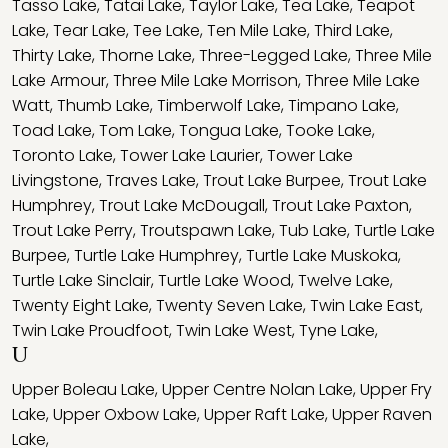
Tasso Lake
,
Tatai Lake
,
Taylor Lake
,
Tea Lake
,
Teapot
Lake
,
Tear Lake
,
Tee Lake
,
Ten Mile Lake
,
Third Lake
,
Thirty Lake
,
Thorne Lake
,
Three-Legged Lake
,
Three Mile
Lake Armour
,
Three Mile Lake Morrison
,
Three Mile Lake
Watt
,
Thumb Lake
,
Timberwolf Lake
,
Timpano Lake
,
Toad Lake
,
Tom Lake
,
Tongua Lake
,
Tooke Lake
,
Toronto Lake
,
Tower Lake Laurier
,
Tower Lake
Livingstone
,
Traves Lake
,
Trout Lake Burpee
,
Trout Lake
Humphrey
,
Trout Lake McDougall
,
Trout Lake Paxton
,
Trout Lake Perry
,
Troutspawn Lake
,
Tub Lake
,
Turtle Lake
Burpee
,
Turtle Lake Humphrey
,
Turtle Lake Muskoka
,
Turtle Lake Sinclair
,
Turtle Lake Wood
,
Twelve Lake
,
Twenty Eight Lake
,
Twenty Seven Lake
,
Twin Lake East
,
Twin Lake Proudfoot
,
Twin Lake West
,
Tyne Lake
,
U
Upper Boleau Lake
,
Upper Centre Nolan Lake
,
Upper Fry
Lake
,
Upper Oxbow Lake
,
Upper Raft Lake
,
Upper Raven
Lake
,