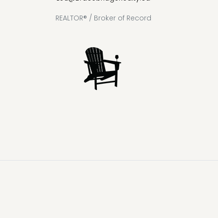
REALTOR® / Broker of Record
Lake
Loon
Sparrow
Kahshe
Riley
Prospect
McKay
Joseph
Lake
Lake
Lake
Lake
Lake
Lake
Healey
Echo
Ril