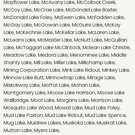
Mayflower Lake
,
McAvany Lake
,
McCollock Creek
,
McCoy Lake
,
McCrae Lake
,
McDonald Lake Baxter
,
McDonald Lake Foley
,
McEwen Lake
,
McFadden Lake
,
McGay Lake
,
McGowan Lake
,
McGuire Lake
,
McKay
Lake
,
McKechnie Lake
,
McKellar Lake
,
McLaren Lake
,
McLeans Lake
,
McMaster Lake
,
McNutt Lake
,
McQuillan
Lake
,
McTaggart Lake McClintock
,
Mclean Lake Christie
,
Meadow Lake
,
Medora Lake
,
Menominee Lake
,
Middle
Shanty Lake
,
Mill Lake
,
Miller Lake
,
Millichamp Lake
,
Mining Corporation Lake
,
Mink Lake Ridout
,
Minkey Lake
,
Minnow Lake Butt
,
Minnowtrap Lake
,
Mirage Lake
,
Miskokway Lake
,
Moffat Lake
,
Mohan Lake
,
Montgomery Lake
,
Moose Lake Harrison
,
Moose Lake
Wallbridge
,
Moot Lake
,
Morgans Lake
,
Morrison Lake
,
Mosquito Lake Wood
,
Mowat Lake
,
Mud Lake Foley
,
Mud Lake Paxton
,
Mud Lake Ridout
,
Mud Lake Spence
,
Mug Lake
,
Muldrew Lakes
,
Muskoka Lake
,
Muskrat Lake
,
Mutton Lake
,
Myers Lake
,