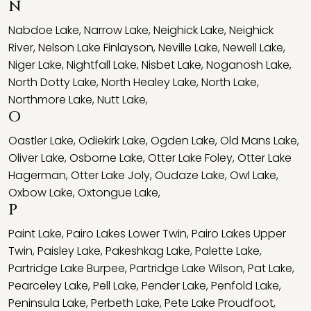
N
Nabdoe Lake
,
Narrow Lake
,
Neighick Lake
,
Neighick
River
,
Nelson Lake Finlayson
,
Neville Lake
,
Newell Lake
,
Niger Lake
,
Nightfall Lake
,
Nisbet Lake
,
Noganosh Lake
,
North Dotty Lake
,
North Healey Lake
,
North Lake
,
Northmore Lake
,
Nutt Lake
,
O
Oastler Lake
,
Odiekirk Lake
,
Ogden Lake
,
Old Mans Lake
,
Oliver Lake
,
Osborne Lake
,
Otter Lake Foley
,
Otter Lake
Hagerman
,
Otter Lake Joly
,
Oudaze Lake
,
Owl Lake
,
Oxbow Lake
,
Oxtongue Lake
,
P
Paint Lake
,
Pairo Lakes Lower Twin
,
Pairo Lakes Upper
Twin
,
Paisley Lake
,
Pakeshkag Lake
,
Palette Lake
,
Partridge Lake Burpee
,
Partridge Lake Wilson
,
Pat Lake
,
Pearceley Lake
,
Pell Lake
,
Pender Lake
,
Penfold Lake
,
Peninsula Lake
,
Perbeth Lake
,
Pete Lake Proudfoot
,