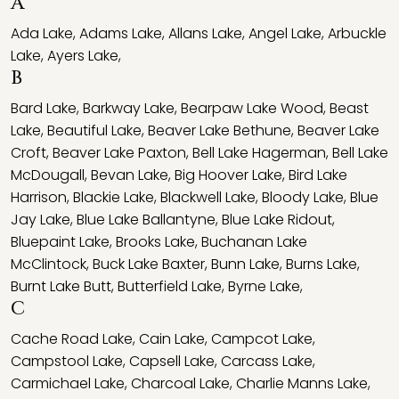
A
Ada Lake
,
Adams Lake
,
Allans Lake
,
Angel Lake
,
Arbuckle
Lake
,
Ayers Lake
,
B
Bard Lake
,
Barkway Lake
,
Bearpaw Lake Wood
,
Beast
Lake
,
Beautiful Lake
,
Beaver Lake Bethune
,
Beaver Lake
Croft
,
Beaver Lake Paxton
,
Bell Lake Hagerman
,
Bell Lake
McDougall
,
Bevan Lake
,
Big Hoover Lake
,
Bird Lake
Harrison
,
Blackie Lake
,
Blackwell Lake
,
Bloody Lake
,
Blue
Jay Lake
,
Blue Lake Ballantyne
,
Blue Lake Ridout
,
Bluepaint Lake
,
Brooks Lake
,
Buchanan Lake
McClintock
,
Buck Lake Baxter
,
Bunn Lake
,
Burns Lake
,
Burnt Lake Butt
,
Butterfield Lake
,
Byrne Lake
,
C
Cache Road Lake
,
Cain Lake
,
Campcot Lake
,
Campstool Lake
,
Capsell Lake
,
Carcass Lake
,
Carmichael Lake
,
Charcoal Lake
,
Charlie Manns Lake
,