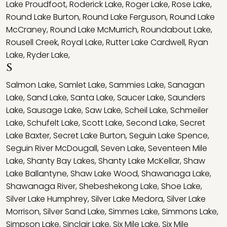
Lake Proudfoot
,
Roderick Lake
,
Roger Lake
,
Rose Lake
,
Round Lake Burton
,
Round Lake Ferguson
,
Round Lake
McCraney
,
Round Lake McMurrich
,
Roundabout Lake
,
Rousell Creek
,
Royal Lake
,
Rutter Lake Cardwell
,
Ryan
Lake
,
Ryder Lake
,
S
Salmon Lake
,
Samlet Lake
,
Sammies Lake
,
Sanagan
Lake
,
Sand Lake
,
Santa Lake
,
Saucer Lake
,
Saunders
Lake
,
Sausage Lake
,
Saw Lake
,
Scheil Lake
,
Schmeiler
Lake
,
Schufelt Lake
,
Scott Lake
,
Second Lake
,
Secret
Lake Baxter
,
Secret Lake Burton
,
Seguin Lake Spence
,
Seguin River McDougall
,
Seven Lake
,
Seventeen Mile
Lake
,
Shanty Bay Lakes
,
Shanty Lake McKellar
,
Shaw
Lake Ballantyne
,
Shaw Lake Wood
,
Shawanaga Lake
,
Shawanaga River
,
Shebeshekong Lake
,
Shoe Lake
,
Silver Lake Humphrey
,
Silver Lake Medora
,
Silver Lake
Morrison
,
Silver Sand Lake
,
Simmes Lake
,
Simmons Lake
,
Simpson Lake
,
Sinclair Lake
,
Six Mile Lake
,
Six Mile