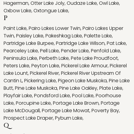
Hagerman
,
Otter Lake Joly
,
Oudaze Lake
,
Owl Lake
,
Oxbow Lake
,
Oxtongue Lake
,
P
Paint Lake
,
Pairo Lakes Lower Twin
,
Pairo Lakes Upper
Twin
,
Paisley Lake
,
Pakeshkag Lake
,
Palette Lake
,
Partridge Lake Burpee
,
Partridge Lake Wilson
,
Pat Lake
,
Pearceley Lake
,
Pell Lake
,
Pender Lake
,
Penfold Lake
,
Peninsula Lake
,
Perbeth Lake
,
Pete Lake Proudfoot
,
Peters Lake
,
Peyton Lake
,
Pickerel Lake Armour
,
Pickerel
Lake Lount
,
Pickerel River
,
Pickerel River Upstream Of
Cantin L
,
Pickering Lake
,
Pigeon Lake Muskoka
,
Pine Lake
Butt
,
Pine Lake Muskoka
,
Pine Lake Oakley
,
Plate Lake
,
Playfair Lake
,
Pondsford Lake
,
Pool Lake
,
Poorhouse
Lake
,
Porcupine Lake
,
Portage Lake Brown
,
Portage
Lake McDougall
,
Portage Lake Mowat
,
Poverty Bay
,
Prospect Lake Draper
,
Pyburn Lake
,
Q