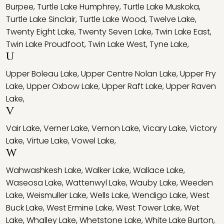
Burpee
,
Turtle Lake Humphrey
,
Turtle Lake Muskoka
,
Turtle Lake Sinclair
,
Turtle Lake Wood
,
Twelve Lake
,
Twenty Eight Lake
,
Twenty Seven Lake
,
Twin Lake East
,
Twin Lake Proudfoot
,
Twin Lake West
,
Tyne Lake
,
U
Upper Boleau Lake
,
Upper Centre Nolan Lake
,
Upper Fry
Lake
,
Upper Oxbow Lake
,
Upper Raft Lake
,
Upper Raven
Lake
,
V
Vair Lake
,
Verner Lake
,
Vernon Lake
,
Vicary Lake
,
Victory
Lake
,
Virtue Lake
,
Vowel Lake
,
W
Wahwashkesh Lake
,
Walker Lake
,
Wallace Lake
,
Waseosa Lake
,
Wattenwyl Lake
,
Wauby Lake
,
Weeden
Lake
,
Weismuller Lake
,
Wells Lake
,
Wendigo Lake
,
West
Buck Lake
,
West Ermine Lake
,
West Tower Lake
,
Wet
Lake
,
Whalley Lake
,
Whetstone Lake
,
White Lake Burton
,