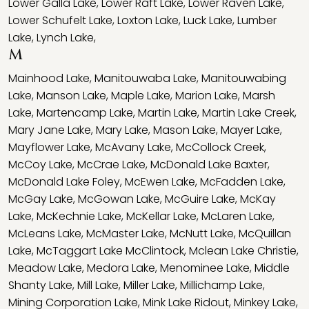
Lower Galla Lake
,
Lower Raft Lake
,
Lower Raven Lake
,
Lower Schufelt Lake
,
Loxton Lake
,
Luck Lake
,
Lumber
Lake
,
Lynch Lake
,
M
Mainhood Lake
,
Manitouwaba Lake
,
Manitouwabing
Lake
,
Manson Lake
,
Maple Lake
,
Marion Lake
,
Marsh
Lake
,
Martencamp Lake
,
Martin Lake
,
Martin Lake Creek
,
Mary Jane Lake
,
Mary Lake
,
Mason Lake
,
Mayer Lake
,
Mayflower Lake
,
McAvany Lake
,
McCollock Creek
,
McCoy Lake
,
McCrae Lake
,
McDonald Lake Baxter
,
McDonald Lake Foley
,
McEwen Lake
,
McFadden Lake
,
McGay Lake
,
McGowan Lake
,
McGuire Lake
,
McKay
Lake
,
McKechnie Lake
,
McKellar Lake
,
McLaren Lake
,
McLeans Lake
,
McMaster Lake
,
McNutt Lake
,
McQuillan
Lake
,
McTaggart Lake McClintock
,
Mclean Lake Christie
,
Meadow Lake
,
Medora Lake
,
Menominee Lake
,
Middle
Shanty Lake
,
Mill Lake
,
Miller Lake
,
Millichamp Lake
,
Mining Corporation Lake
,
Mink Lake Ridout
,
Minkey Lake
,