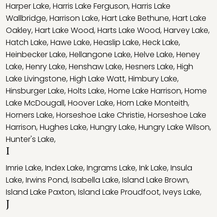
Harper Lake
,
Harris Lake Ferguson
,
Harris Lake
Wallbridge
,
Harrison Lake
,
Hart Lake Bethune
,
Hart Lake
Oakley
,
Hart Lake Wood
,
Harts Lake Wood
,
Harvey Lake
,
Hatch Lake
,
Hawe Lake
,
Heaslip Lake
,
Heck Lake
,
Heinbecker Lake
,
Hellangone Lake
,
Helve Lake
,
Heney
Lake
,
Henry Lake
,
Henshaw Lake
,
Hesners Lake
,
High
Lake Livingstone
,
High Lake Watt
,
Himbury Lake
,
Hinsburger Lake
,
Holts Lake
,
Home Lake Harrison
,
Home
Lake McDougall
,
Hoover Lake
,
Horn Lake Monteith
,
Horners Lake
,
Horseshoe Lake Christie
,
Horseshoe Lake
Harrison
,
Hughes Lake
,
Hungry Lake
,
Hungry Lake Wilson
,
Hunter's Lake
,
I
Imrie Lake
,
Index Lake
,
Ingrams Lake
,
Ink Lake
,
Insula
Lake
,
Irwins Pond
,
Isabella Lake
,
Island Lake Brown
,
Island Lake Paxton
,
Island Lake Proudfoot
,
Iveys Lake
,
J