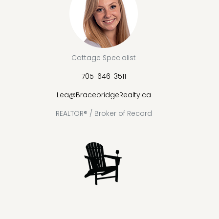
Cottage Specialist
705-646-3511
Lea@BracebridgeRealty.ca
REALTOR® / Broker of Record