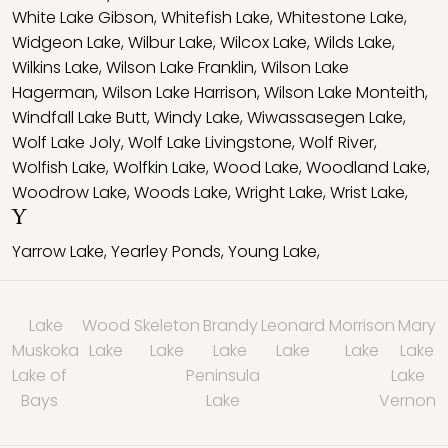
White Lake Gibson
,
Whitefish Lake
,
Whitestone Lake
,
Widgeon Lake
,
Wilbur Lake
,
Wilcox Lake
,
Wilds Lake
,
Wilkins Lake
,
Wilson Lake Franklin
,
Wilson Lake
Hagerman
,
Wilson Lake Harrison
,
Wilson Lake Monteith
,
Windfall Lake Butt
,
Windy Lake
,
Wiwassasegen Lake
,
Wolf Lake Joly
,
Wolf Lake Livingstone
,
Wolf River
,
Wolfish Lake
,
Wolfkin Lake
,
Wood Lake
,
Woodland Lake
,
Woodrow Lake
,
Woods Lake
,
Wright Lake
,
Wrist Lake
,
Y
Yarrow Lake
,
Yearley Ponds
,
Young Lake
,
Lake
Wood
Skeleton
Brandy
Leonard
Morrison
Mary
Muskoka
Lake
Lake
Lake
Lake
Lake
Lake
Lake of
Peninsula
Lake
Bays
Lake
Vernon