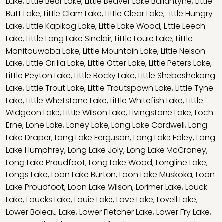
Lake
,
Little Bear Lake
,
Little Beaver Lake Ballantyne
,
Little
Butt Lake
,
Little Clam Lake
,
Little Clear Lake
,
Little Hungry
Lake
,
Little Kapikog Lake
,
Little Lake Wood
,
Little Leech
Lake
,
Little Long Lake Sinclair
,
Little Louie Lake
,
Little
Manitouwaba Lake
,
Little Mountain Lake
,
Little Nelson
Lake
,
Little Orillia Lake
,
Little Otter Lake
,
Little Peters Lake
,
Little Peyton Lake
,
Little Rocky Lake
,
Little Shebeshekong
Lake
,
Little Trout Lake
,
Little Troutspawn Lake
,
Little Tyne
Lake
,
Little Whetstone Lake
,
Little Whitefish Lake
,
Little
Widgeon Lake
,
Little Wilson Lake
,
Livingstone Lake
,
Loch
Erne
,
Lone Lake
,
Loney Lake
,
Long Lake Cardwell
,
Long
Lake Draper
,
Long Lake Ferguson
,
Long Lake Foley
,
Long
Lake Humphrey
,
Long Lake Joly
,
Long Lake McCraney
,
Long Lake Proudfoot
,
Long Lake Wood
,
Longline Lake
,
Longs Lake
,
Loon Lake Burton
,
Loon Lake Muskoka
,
Loon
Lake Proudfoot
,
Loon Lake Wilson
,
Lorimer Lake
,
Louck
Lake
,
Loucks Lake
,
Louie Lake
,
Love Lake
,
Lovell Lake
,
Lower Boleau Lake
,
Lower Fletcher Lake
,
Lower Fry Lake
,