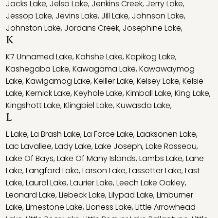
Jacks Lake
,
Jelso Lake
,
Jenkins Creek
,
Jerry Lake
,
Jessop Lake
,
Jevins Lake
,
Jill Lake
,
Johnson Lake
,
Johnston Lake
,
Jordans Creek
,
Josephine Lake
,
K
K7 Unnamed Lake
,
Kahshe Lake
,
Kapikog Lake
,
Kashegaba Lake
,
Kawagama Lake
,
Kawawaymog
Lake
,
Kawigamog Lake
,
Keiller Lake
,
Kelsey Lake
,
Kelsie
Lake
,
Kernick Lake
,
Keyhole Lake
,
Kimball Lake
,
King Lake
,
Kingshott Lake
,
Klingbiel Lake
,
Kuwasda Lake
,
L
L Lake
,
La Brash Lake
,
La Force Lake
,
Laaksonen Lake
,
Lac Lavallee
,
Lady Lake
,
Lake Joseph
,
Lake Rosseau
,
Lake Of Bays
,
Lake Of Many Islands
,
Lambs Lake
,
Lane
Lake
,
Langford Lake
,
Larson Lake
,
Lassetter Lake
,
Last
Lake
,
Laural Lake
,
Laurier Lake
,
Leech Lake Oakley
,
Leonard Lake
,
Liebeck Lake
,
Lilypad Lake
,
Limburner
Lake
,
Limestone Lake
,
Lioness Lake
,
Little Arrowhead