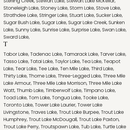
Sterling Creek
,
Stewart Lake
,
Stewart Lake McKellar
,
Stoneleigh Lake
,
Stoney Lake
,
Storm Lake
,
Stove Lake
,
Strathdee Lake
,
Stringer Lake
,
Stuart Lake
,
Sucker Lake
,
Sugar Bush Lake
,
Sugar Lake
,
Sugar Lake Creek
,
Sunken
Lake
,
Sunny Lake
,
Sunrise Lake
,
Surprise Lake
,
Swan Lake
,
Sward Lake
,
T
Tabor Lake
,
Tadenac Lake
,
Tamarack Lake
,
Tarver Lake
,
Tasso Lake
,
Tatai Lake
,
Taylor Lake
,
Tea Lake
,
Teapot
Lake
,
Tear Lake
,
Tee Lake
,
Ten Mile Lake
,
Third Lake
,
Thirty Lake
,
Thorne Lake
,
Three-Legged Lake
,
Three Mile
Lake Armour
,
Three Mile Lake Morrison
,
Three Mile Lake
Watt
,
Thumb Lake
,
Timberwolf Lake
,
Timpano Lake
,
Toad Lake
,
Tom Lake
,
Tongua Lake
,
Tooke Lake
,
Toronto Lake
,
Tower Lake Laurier
,
Tower Lake
Livingstone
,
Traves Lake
,
Trout Lake Burpee
,
Trout Lake
Humphrey
,
Trout Lake McDougall
,
Trout Lake Paxton
,
Trout Lake Perry
,
Troutspawn Lake
,
Tub Lake
,
Turtle Lake