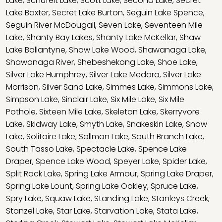
Lake
,
Schufelt Lake
,
Scott Lake
,
Second Lake
,
Secret
Lake Baxter
,
Secret Lake Burton
,
Seguin Lake Spence
,
Seguin River McDougall
,
Seven Lake
,
Seventeen Mile
Lake
,
Shanty Bay Lakes
,
Shanty Lake McKellar
,
Shaw
Lake Ballantyne
,
Shaw Lake Wood
,
Shawanaga Lake
,
Shawanaga River
,
Shebeshekong Lake
,
Shoe Lake
,
Silver Lake Humphrey
,
Silver Lake Medora
,
Silver Lake
Morrison
,
Silver Sand Lake
,
Simmes Lake
,
Simmons Lake
,
Simpson Lake
,
Sinclair Lake
,
Six Mile Lake
,
Six Mile
Pothole
,
Sixteen Mile Lake
,
Skeleton Lake
,
Skerryvore
Lake
,
Skidway Lake
,
Smyth Lake
,
Snakeskin Lake
,
Snow
Lake
,
Solitaire Lake
,
Sollman Lake
,
South Branch Lake
,
South Tasso Lake
,
Spectacle Lake
,
Spence Lake
Draper
,
Spence Lake Wood
,
Speyer Lake
,
Spider Lake
,
Split Rock Lake
,
Spring Lake Armour
,
Spring Lake Draper
,
Spring Lake Lount
,
Spring Lake Oakley
,
Spruce Lake
,
Spry Lake
,
Squaw Lake
,
Standing Lake
,
Stanleys Creek
,
Stanzel Lake
,
Star Lake
,
Starvation Lake
,
Stata Lake
,