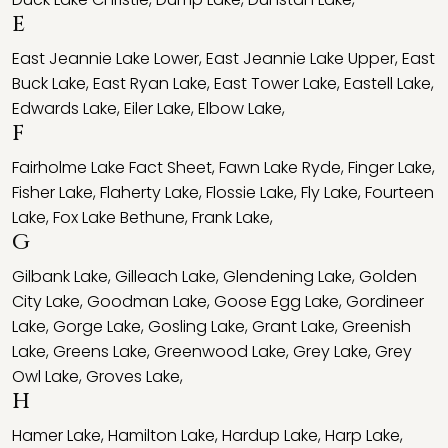
E
East Jeannie Lake Lower
,
East Jeannie Lake Upper
,
East
Buck Lake
,
East Ryan Lake
,
East Tower Lake
,
Eastell Lake
,
Edwards Lake
,
Eiler Lake
,
Elbow Lake
,
F
Fairholme Lake Fact Sheet
,
Fawn Lake Ryde
,
Finger Lake
,
Fisher Lake
,
Flaherty Lake
,
Flossie Lake
,
Fly Lake
,
Fourteen
Lake
,
Fox Lake Bethune
,
Frank Lake
,
G
Gilbank Lake
,
Gilleach Lake
,
Glendening Lake
,
Golden
City Lake
,
Goodman Lake
,
Goose Egg Lake
,
Gordineer
Lake
,
Gorge Lake
,
Gosling Lake
,
Grant Lake
,
Greenish
Lake
,
Greens Lake
,
Greenwood Lake
,
Grey Lake
,
Grey
Owl Lake
,
Groves Lake
,
H
Hamer Lake
,
Hamilton Lake
,
Hardup Lake
,
Harp Lake
,