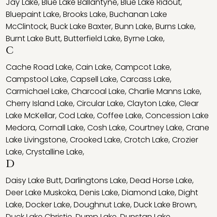
Jay Lake
,
Blue Lake Ballantyne
,
Blue Lake Ridout
,
Bluepaint Lake
,
Brooks Lake
,
Buchanan Lake
McClintock
,
Buck Lake Baxter
,
Bunn Lake
,
Burns Lake
,
Burnt Lake Butt
,
Butterfield Lake
,
Byrne Lake
,
C
Cache Road Lake
,
Cain Lake
,
Campcot Lake
,
Campstool Lake
,
Capsell Lake
,
Carcass Lake
,
Carmichael Lake
,
Charcoal Lake
,
Charlie Manns Lake
,
Cherry Island Lake
,
Circular Lake
,
Clayton Lake
,
Clear
Lake McKellar
,
Cod Lake
,
Coffee Lake
,
Concession Lake
Medora
,
Cornall Lake
,
Cosh Lake
,
Courtney Lake
,
Crane
Lake Livingstone
,
Crooked Lake
,
Crotch Lake
,
Crozier
Lake
,
Crystalline Lake
,
D
Daisy Lake Butt
,
Darlingtons Lake
,
Dead Horse Lake
,
Deer Lake Muskoka
,
Denis Lake
,
Diamond Lake
,
Dight
Lake
,
Docker Lake
,
Doughnut Lake
,
Duck Lake Brown
,
Duck Lake Christie
,
Dump Lake
,
Dunstan Lake
,