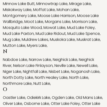
Minnow Lake Butt
,
Minnowtrap Lake
,
Mirage Lake
,
Miskokway Lake
,
Moffat Lake
,
Mohan Lake
,
Montgomery Lake
,
Moose Lake Harrison
,
Moose Lake
Wallbridge
,
Moot Lake
,
Morgans Lake
,
Morrison Lake
,
Mosquito Lake Wood
,
Mowat Lake
,
Mud Lake Foley
,
Mud Lake Paxton
,
Mud Lake Ridout
,
Mud Lake Spence
,
Mug Lake
,
Muldrew Lakes
,
Muskoka Lake
,
Muskrat Lake
,
Mutton Lake
,
Myers Lake
,
N
Nabdoe Lake
,
Narrow Lake
,
Neighick Lake
,
Neighick
River
,
Nelson Lake Finlayson
,
Neville Lake
,
Newell Lake
,
Niger Lake
,
Nightfall Lake
,
Nisbet Lake
,
Noganosh Lake
,
North Dotty Lake
,
North Healey Lake
,
North Lake
,
Northmore Lake
,
Nutt Lake
,
O
Oastler Lake
,
Odiekirk Lake
,
Ogden Lake
,
Old Mans Lake
,
Oliver Lake
,
Osborne Lake
,
Otter Lake Foley
,
Otter Lake