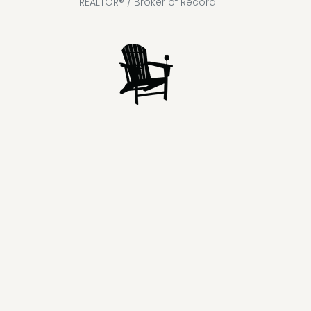
REALTOR® / Broker of Record
Lake
Loon
Sparrow
Kahshe
Riley
Prospect
McKay
Joseph
Lake
Lake
Lake
Lake
Lake
Lake
Healey
Echo
Ril
Lake
Lake
Lake