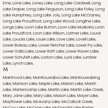
Erne
,
Lone Lake
,
Loney Lake
,
Long Lake Cardwell
,
Long
Lake Draper
,
Long Lake Ferguson
,
Long Lake Foley
,
Long
Lake Humphrey
,
Long Lake Joly
,
Long Lake McCraney
,
Long Lake Proudfoot
,
Long Lake Wood
,
Longline Lake
,
Longs Lake
,
Loon Lake Burton
,
Loon Lake Muskoka
,
Loon
Lake Proudfoot
,
Loon Lake Wilson
,
Lorimer Lake
,
Louck
Lake
,
Loucks Lake
,
Louie Lake
,
Love Lake
,
Lovell Lake
,
Lower Boleau Lake
,
Lower Fletcher Lake
,
Lower Fry Lake
,
Lower Galla Lake
,
Lower Raft Lake
,
Lower Raven Lake
,
Lower Schufelt Lake
,
Loxton Lake
,
Luck Lake
,
Lumber
Lake
,
Lynch Lake
,
M
Mainhood Lake
,
Manitouwaba Lake
,
Manitouwabing
Lake
,
Manson Lake
,
Maple Lake
,
Marion Lake
,
Marsh
Lake
,
Martencamp Lake
,
Martin Lake
,
Martin Lake Creek
,
Mary Jane Lake
,
Mary Lake
,
Mason Lake
,
Mayer Lake
,
Mayflower Lake
,
McAvany Lake
,
McCollock Creek
,
McCoy Lake
,
McCrae Lake
,
McDonald Lake Baxter
,