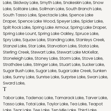
Lake
,
Skidway Lake
,
Smyth Lake
,
Snakeskin Lake
,
Snow
Lake
,
Solitaire Lake
,
Sollman Lake
,
South Branch Lake
,
South Tasso Lake
,
Spectacle Lake
,
Spence Lake
Draper
,
Spence Lake Wood
,
Speyer Lake
,
Spider Lake
,
Split Rock Lake
,
Spring Lake Armour
,
Spring Lake Draper
,
Spring Lake Lount
,
Spring Lake Oakley
,
Spruce Lake
,
Spry Lake
,
Squaw Lake
,
Standing Lake
,
Stanleys Creek
,
Stanzel Lake
,
Star Lake
,
Starvation Lake
,
Stata Lake
,
Sterling Creek
,
Stewart Lake
,
Stewart Lake McKellar
,
Stoneleigh Lake
,
Stoney Lake
,
Storm Lake
,
Stove Lake
,
Strathdee Lake
,
Stringer Lake
,
Stuart Lake
,
Sucker Lake
,
Sugar Bush Lake
,
Sugar Lake
,
Sugar Lake Creek
,
Sunken
Lake
,
Sunny Lake
,
Sunrise Lake
,
Surprise Lake
,
Swan Lake
,
Sward Lake
,
T
Tabor Lake
,
Tadenac Lake
,
Tamarack Lake
,
Tarver Lake
,
Tasso Lake
,
Tatai Lake
,
Taylor Lake
,
Tea Lake
,
Teapot
Lake
,
Tear Lake
,
Tee Lake
,
Ten Mile Lake
,
Third Lake
,