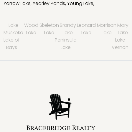
Yarrow Lake
,
Yearley Ponds
,
Young Lake
,
Lake
Wood
Skeleton
Brandy
Leonard
Morrison
Mary
Muskoka
Lake
Lake
Lake
Lake
Lake
Lake
Lake of
Peninsula
Lake
Bays
Lake
Vernon
Bracebridge Realty