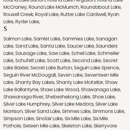
McCraney
,
Round Lake McMurrich
,
Roundabout Lake
,
Rousell Creek
,
Royal Lake
,
Rutter Lake Cardwell
,
Ryan
Lake
,
Ryder Lake
,
S
Salmon Lake
,
Samlet Lake
,
Sammies Lake
,
Sanagan
Lake
,
Sand Lake
,
Santa Lake
,
Saucer Lake
,
Saunders
Lake
,
Sausage Lake
,
Saw Lake
,
Scheil Lake
,
Schmeiler
Lake
,
Schufelt Lake
,
Scott Lake
,
Second Lake
,
Secret
Lake Baxter
,
Secret Lake Burton
,
Seguin Lake Spence
,
Seguin River McDougall
,
Seven Lake
,
Seventeen Mile
Lake
,
Shanty Bay Lakes
,
Shanty Lake McKellar
,
Shaw
Lake Ballantyne
,
Shaw Lake Wood
,
Shawanaga Lake
,
Shawanaga River
,
Shebeshekong Lake
,
Shoe Lake
,
Silver Lake Humphrey
,
Silver Lake Medora
,
Silver Lake
Morrison
,
Silver Sand Lake
,
Simmes Lake
,
Simmons Lake
,
Simpson Lake
,
Sinclair Lake
,
Six Mile Lake
,
Six Mile
Pothole
,
Sixteen Mile Lake
,
Skeleton Lake
,
Skerryvore