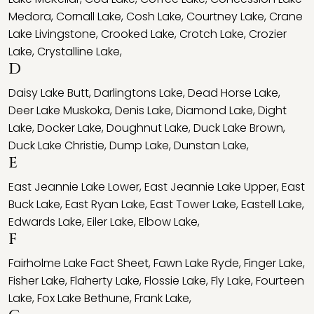
Medora
,
Cornall Lake
,
Cosh Lake
,
Courtney Lake
,
Crane
Lake Livingstone
,
Crooked Lake
,
Crotch Lake
,
Crozier
Lake
,
Crystalline Lake
,
D
Daisy Lake Butt
,
Darlingtons Lake
,
Dead Horse Lake
,
Deer Lake Muskoka
,
Denis Lake
,
Diamond Lake
,
Dight
Lake
,
Docker Lake
,
Doughnut Lake
,
Duck Lake Brown
,
Duck Lake Christie
,
Dump Lake
,
Dunstan Lake
,
E
East Jeannie Lake Lower
,
East Jeannie Lake Upper
,
East
Buck Lake
,
East Ryan Lake
,
East Tower Lake
,
Eastell Lake
,
Edwards Lake
,
Eiler Lake
,
Elbow Lake
,
F
Fairholme Lake Fact Sheet
,
Fawn Lake Ryde
,
Finger Lake
,
Fisher Lake
,
Flaherty Lake
,
Flossie Lake
,
Fly Lake
,
Fourteen
Lake
,
Fox Lake Bethune
,
Frank Lake
,