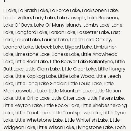
L
L Lake
,
La Brash Lake
,
La Force Lake
,
Laaksonen Lake
,
Lac Lavallee
,
Lady Lake
,
Lake Joseph
,
Lake Rosseau
,
Lake Of Bays
,
Lake Of Many Islands
,
Lambs Lake
,
Lane
Lake
,
Langford Lake
,
Larson Lake
,
Lassetter Lake
,
Last
Lake
,
Laural Lake
,
Laurier Lake
,
Leech Lake Oakley
,
Leonard Lake
,
Liebeck Lake
,
Lilypad Lake
,
Limburner
Lake
,
Limestone Lake
,
Lioness Lake
,
Little Arrowhead
Lake
,
Little Bear Lake
,
Little Beaver Lake Ballantyne
,
Little
Butt Lake
,
Little Clam Lake
,
Little Clear Lake
,
Little Hungry
Lake
,
Little Kapikog Lake
,
Little Lake Wood
,
Little Leech
Lake
,
Little Long Lake Sinclair
,
Little Louie Lake
,
Little
Manitouwaba Lake
,
Little Mountain Lake
,
Little Nelson
Lake
,
Little Orillia Lake
,
Little Otter Lake
,
Little Peters Lake
,
Little Peyton Lake
,
Little Rocky Lake
,
Little Shebeshekong
Lake
,
Little Trout Lake
,
Little Troutspawn Lake
,
Little Tyne
Lake
,
Little Whetstone Lake
,
Little Whitefish Lake
,
Little
Widgeon Lake
,
Little Wilson Lake
,
Livingstone Lake
,
Loch