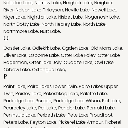
Nabdoe Lake
,
Narrow Lake
,
Neighick Lake
,
Neighick
River
,
Nelson Lake Finlayson
,
Neville Lake
,
Newell Lake
,
Niger Lake
,
Nightfall Lake
,
Nisbet Lake
,
Noganosh Lake
,
North Dotty Lake
,
North Healey Lake
,
North Lake
,
Northmore Lake
,
Nutt Lake
,
O
Oastler Lake
,
Odiekirk Lake
,
Ogden Lake
,
Old Mans Lake
,
Oliver Lake
,
Osborne Lake
,
Otter Lake Foley
,
Otter Lake
Hagerman
,
Otter Lake Joly
,
Oudaze Lake
,
Owl Lake
,
Oxbow Lake
,
Oxtongue Lake
,
P
Paint Lake
,
Pairo Lakes Lower Twin
,
Pairo Lakes Upper
Twin
,
Paisley Lake
,
Pakeshkag Lake
,
Palette Lake
,
Partridge Lake Burpee
,
Partridge Lake Wilson
,
Pat Lake
,
Pearceley Lake
,
Pell Lake
,
Pender Lake
,
Penfold Lake
,
Peninsula Lake
,
Perbeth Lake
,
Pete Lake Proudfoot
,
Peters Lake
,
Peyton Lake
,
Pickerel Lake Armour
,
Pickerel