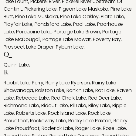
Lake Lount
,
Pickerel River
,
Pickerel River Upstream Of
Cantin L
,
Pickering Lake
,
Pigeon Lake Muskoka
,
Pine Lake
Butt
,
Pine Lake Muskoka
,
Pine Lake Oakley
,
Plate Lake
,
Playfair Lake
,
Pondsford Lake
,
Pool Lake
,
Poorhouse
Lake
,
Porcupine Lake
,
Portage Lake Brown
,
Portage
Lake McDougall
,
Portage Lake Mowat
,
Poverty Bay
,
Prospect Lake Draper
,
Pyburn Lake
,
Q
Quinn Lake
,
R
Rabbit Lake Perry
,
Rainy Lake Ryerson
,
Rainy Lake
Shawanaga
,
Ralston Lake
,
Rankin Lake
,
Rat Lake
,
Raven
Lake
,
Rebecca Lake
,
Red Chalk Lake
,
Red Deer Lake
,
Richmond Lake
,
Ridout Lake
,
Ril Lake
,
Riley Lake
,
Ripple
Lake
,
Roberts Lake
,
Rock Island Lake
,
Rock Lake
Proudfoot
,
Rockaway Lake
,
Rocky Lake Paxton
,
Rocky
Lake Proudfoot
,
Roderick Lake
,
Roger Lake
,
Rose Lake
,
Round Lake Burton
,
Round Lake Ferguson
,
Round Lake