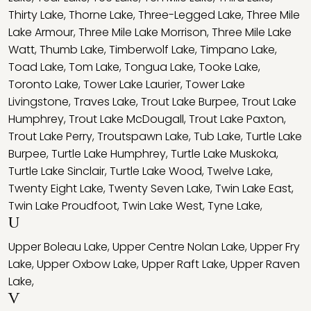
Thirty Lake
,
Thorne Lake
,
Three-Legged Lake
,
Three Mile
Lake Armour
,
Three Mile Lake Morrison
,
Three Mile Lake
Watt
,
Thumb Lake
,
Timberwolf Lake
,
Timpano Lake
,
Toad Lake
,
Tom Lake
,
Tongua Lake
,
Tooke Lake
,
Toronto Lake
,
Tower Lake Laurier
,
Tower Lake
Livingstone
,
Traves Lake
,
Trout Lake Burpee
,
Trout Lake
Humphrey
,
Trout Lake McDougall
,
Trout Lake Paxton
,
Trout Lake Perry
,
Troutspawn Lake
,
Tub Lake
,
Turtle Lake
Burpee
,
Turtle Lake Humphrey
,
Turtle Lake Muskoka
,
Turtle Lake Sinclair
,
Turtle Lake Wood
,
Twelve Lake
,
Twenty Eight Lake
,
Twenty Seven Lake
,
Twin Lake East
,
Twin Lake Proudfoot
,
Twin Lake West
,
Tyne Lake
,
U
Upper Boleau Lake
,
Upper Centre Nolan Lake
,
Upper Fry
Lake
,
Upper Oxbow Lake
,
Upper Raft Lake
,
Upper Raven
Lake
,
V