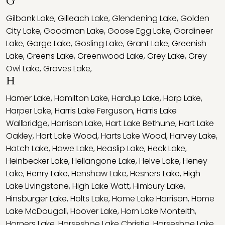
G
Gilbank Lake
,
Gilleach Lake
,
Glendening Lake
,
Golden
City Lake
,
Goodman Lake
,
Goose Egg Lake
,
Gordineer
Lake
,
Gorge Lake
,
Gosling Lake
,
Grant Lake
,
Greenish
Lake
,
Greens Lake
,
Greenwood Lake
,
Grey Lake
,
Grey
Owl Lake
,
Groves Lake
,
H
Hamer Lake
,
Hamilton Lake
,
Hardup Lake
,
Harp Lake
,
Harper Lake
,
Harris Lake Ferguson
,
Harris Lake
Wallbridge
,
Harrison Lake
,
Hart Lake Bethune
,
Hart Lake
Oakley
,
Hart Lake Wood
,
Harts Lake Wood
,
Harvey Lake
,
Hatch Lake
,
Hawe Lake
,
Heaslip Lake
,
Heck Lake
,
Heinbecker Lake
,
Hellangone Lake
,
Helve Lake
,
Heney
Lake
,
Henry Lake
,
Henshaw Lake
,
Hesners Lake
,
High
Lake Livingstone
,
High Lake Watt
,
Himbury Lake
,
Hinsburger Lake
,
Holts Lake
,
Home Lake Harrison
,
Home
Lake McDougall
,
Hoover Lake
,
Horn Lake Monteith
,
Horners Lake
,
Horseshoe Lake Christie
,
Horseshoe Lake