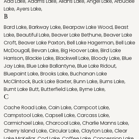
Ada Lake
,
Adams Lake
,
Allans Lake
,
Angel Lake
,
Arbuckle
Lake
,
Ayers Lake
,
B
Bard Lake
,
Barkway Lake
,
Bearpaw Lake Wood
,
Beast
Lake
,
Beautiful Lake
,
Beaver Lake Bethune
,
Beaver Lake
Croft
,
Beaver Lake Paxton
,
Bell Lake Hagerman
,
Bell Lake
McDougall
,
Bevan Lake
,
Big Hoover Lake
,
Bird Lake
Harrison
,
Blackie Lake
,
Blackwell Lake
,
Bloody Lake
,
Blue
Jay Lake
,
Blue Lake Ballantyne
,
Blue Lake Ridout
,
Bluepaint Lake
,
Brooks Lake
,
Buchanan Lake
McClintock
,
Buck Lake Baxter
,
Bunn Lake
,
Burns Lake
,
Burnt Lake Butt
,
Butterfield Lake
,
Byrne Lake
,
C
Cache Road Lake
,
Cain Lake
,
Campcot Lake
,
Campstool Lake
,
Capsell Lake
,
Carcass Lake
,
Carmichael Lake
,
Charcoal Lake
,
Charlie Manns Lake
,
Cherry Island Lake
,
Circular Lake
,
Clayton Lake
,
Clear
Lake McKellar
,
Cod Lake
,
Coffee Lake
,
Concession Lake