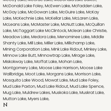
McDonald Lake Foley
,
McEwen Lake
,
McFadden Lake
,
McGay Lake
,
McGowan Lake
,
McGuire Lake
,
McKay
Lake
,
McKechnie Lake
,
McKellar Lake
,
McLaren Lake
,
McLeans Lake
,
McMaster Lake
,
McNutt Lake
,
McQuillan
Lake
,
McTaggart Lake McClintock
,
Mclean Lake Christie
,
Meadow Lake
,
Medora Lake
,
Menominee Lake
,
Middle
Shanty Lake
,
Mill Lake
,
Miller Lake
,
Millichamp Lake
,
Mining Corporation Lake
,
Mink Lake Ridout
,
Minkey Lake
,
Minnow Lake Butt
,
Minnowtrap Lake
,
Mirage Lake
,
Miskokway Lake
,
Moffat Lake
,
Mohan Lake
,
Montgomery Lake
,
Moose Lake Harrison
,
Moose Lake
Wallbridge
,
Moot Lake
,
Morgans Lake
,
Morrison Lake
,
Mosquito Lake Wood
,
Mowat Lake
,
Mud Lake Foley
,
Mud Lake Paxton
,
Mud Lake Ridout
,
Mud Lake Spence
,
Mug Lake
,
Muldrew Lakes
,
Muskoka Lake
,
Muskrat Lake
,
Mutton Lake
,
Myers Lake
,
N