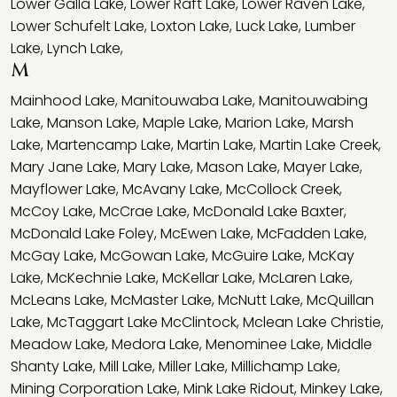
Lower Galla Lake
,
Lower Raft Lake
,
Lower Raven Lake
,
Lower Schufelt Lake
,
Loxton Lake
,
Luck Lake
,
Lumber
Lake
,
Lynch Lake
,
M
Mainhood Lake
,
Manitouwaba Lake
,
Manitouwabing
Lake
,
Manson Lake
,
Maple Lake
,
Marion Lake
,
Marsh
Lake
,
Martencamp Lake
,
Martin Lake
,
Martin Lake Creek
,
Mary Jane Lake
,
Mary Lake
,
Mason Lake
,
Mayer Lake
,
Mayflower Lake
,
McAvany Lake
,
McCollock Creek
,
McCoy Lake
,
McCrae Lake
,
McDonald Lake Baxter
,
McDonald Lake Foley
,
McEwen Lake
,
McFadden Lake
,
McGay Lake
,
McGowan Lake
,
McGuire Lake
,
McKay
Lake
,
McKechnie Lake
,
McKellar Lake
,
McLaren Lake
,
McLeans Lake
,
McMaster Lake
,
McNutt Lake
,
McQuillan
Lake
,
McTaggart Lake McClintock
,
Mclean Lake Christie
,
Meadow Lake
,
Medora Lake
,
Menominee Lake
,
Middle
Shanty Lake
,
Mill Lake
,
Miller Lake
,
Millichamp Lake
,
Mining Corporation Lake
,
Mink Lake Ridout
,
Minkey Lake
,