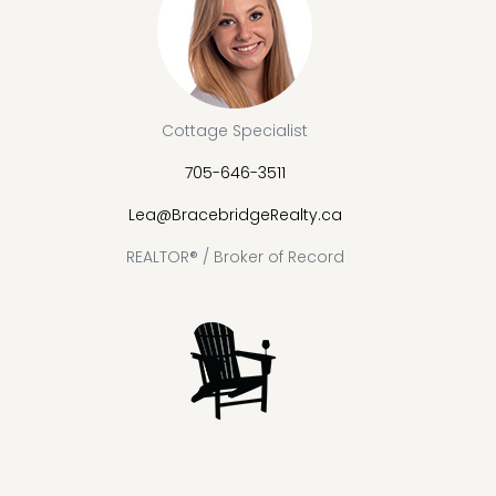
Cottage Specialist
705-646-3511
Lea@BracebridgeRealty.ca
REALTOR® / Broker of Record