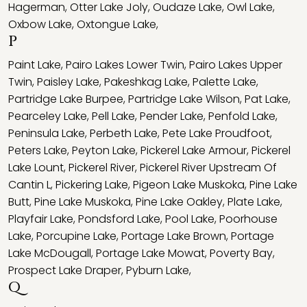
Hagerman
,
Otter Lake Joly
,
Oudaze Lake
,
Owl Lake
,
Oxbow Lake
,
Oxtongue Lake
,
P
Paint Lake
,
Pairo Lakes Lower Twin
,
Pairo Lakes Upper
Twin
,
Paisley Lake
,
Pakeshkag Lake
,
Palette Lake
,
Partridge Lake Burpee
,
Partridge Lake Wilson
,
Pat Lake
,
Pearceley Lake
,
Pell Lake
,
Pender Lake
,
Penfold Lake
,
Peninsula Lake
,
Perbeth Lake
,
Pete Lake Proudfoot
,
Peters Lake
,
Peyton Lake
,
Pickerel Lake Armour
,
Pickerel
Lake Lount
,
Pickerel River
,
Pickerel River Upstream Of
Cantin L
,
Pickering Lake
,
Pigeon Lake Muskoka
,
Pine Lake
Butt
,
Pine Lake Muskoka
,
Pine Lake Oakley
,
Plate Lake
,
Playfair Lake
,
Pondsford Lake
,
Pool Lake
,
Poorhouse
Lake
,
Porcupine Lake
,
Portage Lake Brown
,
Portage
Lake McDougall
,
Portage Lake Mowat
,
Poverty Bay
,
Prospect Lake Draper
,
Pyburn Lake
,
Q