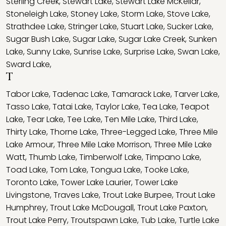
Sterling Creek
,
Stewart Lake
,
Stewart Lake McKellar
,
Stoneleigh Lake
,
Stoney Lake
,
Storm Lake
,
Stove Lake
,
Strathdee Lake
,
Stringer Lake
,
Stuart Lake
,
Sucker Lake
,
Sugar Bush Lake
,
Sugar Lake
,
Sugar Lake Creek
,
Sunken
Lake
,
Sunny Lake
,
Sunrise Lake
,
Surprise Lake
,
Swan Lake
,
Sward Lake
,
T
Tabor Lake
,
Tadenac Lake
,
Tamarack Lake
,
Tarver Lake
,
Tasso Lake
,
Tatai Lake
,
Taylor Lake
,
Tea Lake
,
Teapot
Lake
,
Tear Lake
,
Tee Lake
,
Ten Mile Lake
,
Third Lake
,
Thirty Lake
,
Thorne Lake
,
Three-Legged Lake
,
Three Mile
Lake Armour
,
Three Mile Lake Morrison
,
Three Mile Lake
Watt
,
Thumb Lake
,
Timberwolf Lake
,
Timpano Lake
,
Toad Lake
,
Tom Lake
,
Tongua Lake
,
Tooke Lake
,
Toronto Lake
,
Tower Lake Laurier
,
Tower Lake
Livingstone
,
Traves Lake
,
Trout Lake Burpee
,
Trout Lake
Humphrey
,
Trout Lake McDougall
,
Trout Lake Paxton
,
Trout Lake Perry
,
Troutspawn Lake
,
Tub Lake
,
Turtle Lake