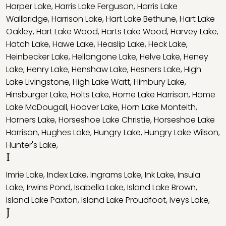
Harper Lake
,
Harris Lake Ferguson
,
Harris Lake
Wallbridge
,
Harrison Lake
,
Hart Lake Bethune
,
Hart Lake
Oakley
,
Hart Lake Wood
,
Harts Lake Wood
,
Harvey Lake
,
Hatch Lake
,
Hawe Lake
,
Heaslip Lake
,
Heck Lake
,
Heinbecker Lake
,
Hellangone Lake
,
Helve Lake
,
Heney
Lake
,
Henry Lake
,
Henshaw Lake
,
Hesners Lake
,
High
Lake Livingstone
,
High Lake Watt
,
Himbury Lake
,
Hinsburger Lake
,
Holts Lake
,
Home Lake Harrison
,
Home
Lake McDougall
,
Hoover Lake
,
Horn Lake Monteith
,
Horners Lake
,
Horseshoe Lake Christie
,
Horseshoe Lake
Harrison
,
Hughes Lake
,
Hungry Lake
,
Hungry Lake Wilson
,
Hunter's Lake
,
I
Imrie Lake
,
Index Lake
,
Ingrams Lake
,
Ink Lake
,
Insula
Lake
,
Irwins Pond
,
Isabella Lake
,
Island Lake Brown
,
Island Lake Paxton
,
Island Lake Proudfoot
,
Iveys Lake
,
J