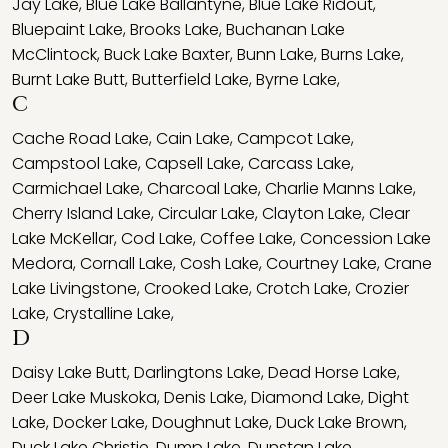
Jay Lake
,
Blue Lake Ballantyne
,
Blue Lake Ridout
,
Bluepaint Lake
,
Brooks Lake
,
Buchanan Lake
McClintock
,
Buck Lake Baxter
,
Bunn Lake
,
Burns Lake
,
Burnt Lake Butt
,
Butterfield Lake
,
Byrne Lake
,
C
Cache Road Lake
,
Cain Lake
,
Campcot Lake
,
Campstool Lake
,
Capsell Lake
,
Carcass Lake
,
Carmichael Lake
,
Charcoal Lake
,
Charlie Manns Lake
,
Cherry Island Lake
,
Circular Lake
,
Clayton Lake
,
Clear
Lake McKellar
,
Cod Lake
,
Coffee Lake
,
Concession Lake
Medora
,
Cornall Lake
,
Cosh Lake
,
Courtney Lake
,
Crane
Lake Livingstone
,
Crooked Lake
,
Crotch Lake
,
Crozier
Lake
,
Crystalline Lake
,
D
Daisy Lake Butt
,
Darlingtons Lake
,
Dead Horse Lake
,
Deer Lake Muskoka
,
Denis Lake
,
Diamond Lake
,
Dight
Lake
,
Docker Lake
,
Doughnut Lake
,
Duck Lake Brown
,
Duck Lake Christie
,
Dump Lake
,
Dunstan Lake
,