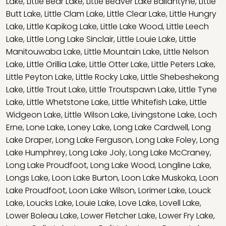
Lake
,
Little Bear Lake
,
Little Beaver Lake Ballantyne
,
Little
Butt Lake
,
Little Clam Lake
,
Little Clear Lake
,
Little Hungry
Lake
,
Little Kapikog Lake
,
Little Lake Wood
,
Little Leech
Lake
,
Little Long Lake Sinclair
,
Little Louie Lake
,
Little
Manitouwaba Lake
,
Little Mountain Lake
,
Little Nelson
Lake
,
Little Orillia Lake
,
Little Otter Lake
,
Little Peters Lake
,
Little Peyton Lake
,
Little Rocky Lake
,
Little Shebeshekong
Lake
,
Little Trout Lake
,
Little Troutspawn Lake
,
Little Tyne
Lake
,
Little Whetstone Lake
,
Little Whitefish Lake
,
Little
Widgeon Lake
,
Little Wilson Lake
,
Livingstone Lake
,
Loch
Erne
,
Lone Lake
,
Loney Lake
,
Long Lake Cardwell
,
Long
Lake Draper
,
Long Lake Ferguson
,
Long Lake Foley
,
Long
Lake Humphrey
,
Long Lake Joly
,
Long Lake McCraney
,
Long Lake Proudfoot
,
Long Lake Wood
,
Longline Lake
,
Longs Lake
,
Loon Lake Burton
,
Loon Lake Muskoka
,
Loon
Lake Proudfoot
,
Loon Lake Wilson
,
Lorimer Lake
,
Louck
Lake
,
Loucks Lake
,
Louie Lake
,
Love Lake
,
Lovell Lake
,
Lower Boleau Lake
,
Lower Fletcher Lake
,
Lower Fry Lake
,