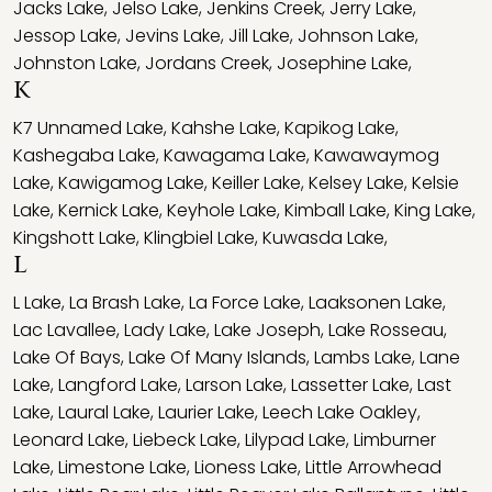
Jacks Lake
,
Jelso Lake
,
Jenkins Creek
,
Jerry Lake
,
Jessop Lake
,
Jevins Lake
,
Jill Lake
,
Johnson Lake
,
Johnston Lake
,
Jordans Creek
,
Josephine Lake
,
K
K7 Unnamed Lake
,
Kahshe Lake
,
Kapikog Lake
,
Kashegaba Lake
,
Kawagama Lake
,
Kawawaymog
Lake
,
Kawigamog Lake
,
Keiller Lake
,
Kelsey Lake
,
Kelsie
Lake
,
Kernick Lake
,
Keyhole Lake
,
Kimball Lake
,
King Lake
,
Kingshott Lake
,
Klingbiel Lake
,
Kuwasda Lake
,
L
L Lake
,
La Brash Lake
,
La Force Lake
,
Laaksonen Lake
,
Lac Lavallee
,
Lady Lake
,
Lake Joseph
,
Lake Rosseau
,
Lake Of Bays
,
Lake Of Many Islands
,
Lambs Lake
,
Lane
Lake
,
Langford Lake
,
Larson Lake
,
Lassetter Lake
,
Last
Lake
,
Laural Lake
,
Laurier Lake
,
Leech Lake Oakley
,
Leonard Lake
,
Liebeck Lake
,
Lilypad Lake
,
Limburner
Lake
,
Limestone Lake
,
Lioness Lake
,
Little Arrowhead