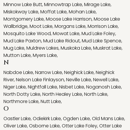
Minnow Lake Butt
,
Minnowtrap Lake
,
Mirage Lake
,
Miskokway Lake
,
Moffat Lake
,
Mohan Lake
,
Montgomery Lake
,
Moose Lake Harrison
,
Moose Lake
Wallbridge
,
Moot Lake
,
Morgans Lake
,
Morrison Lake
,
Mosquito Lake Wood
,
Mowat Lake
,
Mud Lake Foley
,
Mud Lake Paxton
,
Mud Lake Ridout
,
Mud Lake Spence
,
Mug Lake
,
Muldrew Lakes
,
Muskoka Lake
,
Muskrat Lake
,
Mutton Lake
,
Myers Lake
,
N
Nabdoe Lake
,
Narrow Lake
,
Neighick Lake
,
Neighick
River
,
Nelson Lake Finlayson
,
Neville Lake
,
Newell Lake
,
Niger Lake
,
Nightfall Lake
,
Nisbet Lake
,
Noganosh Lake
,
North Dotty Lake
,
North Healey Lake
,
North Lake
,
Northmore Lake
,
Nutt Lake
,
O
Oastler Lake
,
Odiekirk Lake
,
Ogden Lake
,
Old Mans Lake
,
Oliver Lake
,
Osborne Lake
,
Otter Lake Foley
,
Otter Lake