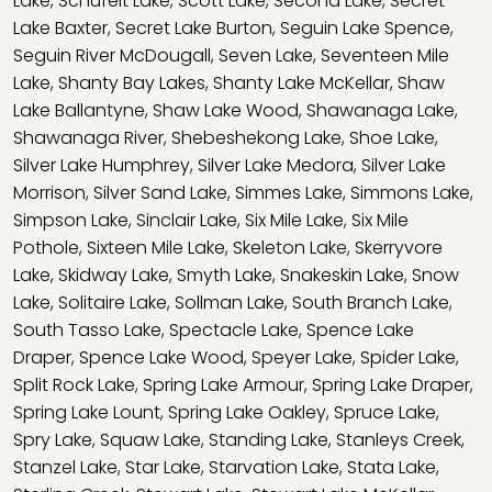
Lake
,
Schufelt Lake
,
Scott Lake
,
Second Lake
,
Secret
Lake Baxter
,
Secret Lake Burton
,
Seguin Lake Spence
,
Seguin River McDougall
,
Seven Lake
,
Seventeen Mile
Lake
,
Shanty Bay Lakes
,
Shanty Lake McKellar
,
Shaw
Lake Ballantyne
,
Shaw Lake Wood
,
Shawanaga Lake
,
Shawanaga River
,
Shebeshekong Lake
,
Shoe Lake
,
Silver Lake Humphrey
,
Silver Lake Medora
,
Silver Lake
Morrison
,
Silver Sand Lake
,
Simmes Lake
,
Simmons Lake
,
Simpson Lake
,
Sinclair Lake
,
Six Mile Lake
,
Six Mile
Pothole
,
Sixteen Mile Lake
,
Skeleton Lake
,
Skerryvore
Lake
,
Skidway Lake
,
Smyth Lake
,
Snakeskin Lake
,
Snow
Lake
,
Solitaire Lake
,
Sollman Lake
,
South Branch Lake
,
South Tasso Lake
,
Spectacle Lake
,
Spence Lake
Draper
,
Spence Lake Wood
,
Speyer Lake
,
Spider Lake
,
Split Rock Lake
,
Spring Lake Armour
,
Spring Lake Draper
,
Spring Lake Lount
,
Spring Lake Oakley
,
Spruce Lake
,
Spry Lake
,
Squaw Lake
,
Standing Lake
,
Stanleys Creek
,
Stanzel Lake
,
Star Lake
,
Starvation Lake
,
Stata Lake
,