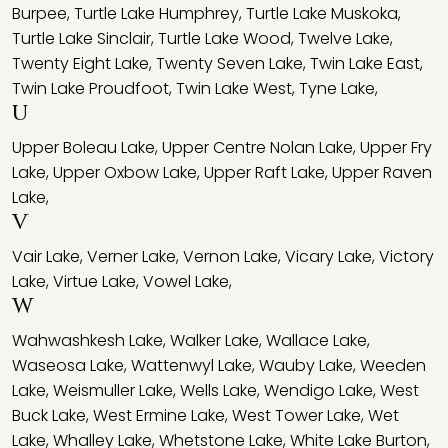
Burpee
,
Turtle Lake Humphrey
,
Turtle Lake Muskoka
,
Turtle Lake Sinclair
,
Turtle Lake Wood
,
Twelve Lake
,
Twenty Eight Lake
,
Twenty Seven Lake
,
Twin Lake East
,
Twin Lake Proudfoot
,
Twin Lake West
,
Tyne Lake
,
U
Upper Boleau Lake
,
Upper Centre Nolan Lake
,
Upper Fry
Lake
,
Upper Oxbow Lake
,
Upper Raft Lake
,
Upper Raven
Lake
,
V
Vair Lake
,
Verner Lake
,
Vernon Lake
,
Vicary Lake
,
Victory
Lake
,
Virtue Lake
,
Vowel Lake
,
W
Wahwashkesh Lake
,
Walker Lake
,
Wallace Lake
,
Waseosa Lake
,
Wattenwyl Lake
,
Wauby Lake
,
Weeden
Lake
,
Weismuller Lake
,
Wells Lake
,
Wendigo Lake
,
West
Buck Lake
,
West Ermine Lake
,
West Tower Lake
,
Wet
Lake
,
Whalley Lake
,
Whetstone Lake
,
White Lake Burton
,