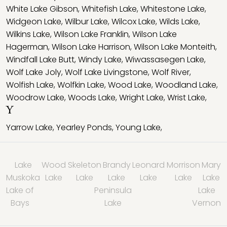
White Lake Gibson
,
Whitefish Lake
,
Whitestone Lake
,
Widgeon Lake
,
Wilbur Lake
,
Wilcox Lake
,
Wilds Lake
,
Wilkins Lake
,
Wilson Lake Franklin
,
Wilson Lake
Hagerman
,
Wilson Lake Harrison
,
Wilson Lake Monteith
,
Windfall Lake Butt
,
Windy Lake
,
Wiwassasegen Lake
,
Wolf Lake Joly
,
Wolf Lake Livingstone
,
Wolf River
,
Wolfish Lake
,
Wolfkin Lake
,
Wood Lake
,
Woodland Lake
,
Woodrow Lake
,
Woods Lake
,
Wright Lake
,
Wrist Lake
,
Y
Yarrow Lake
,
Yearley Ponds
,
Young Lake
,
Lake
Wood
Skeleton
Brandy
Leonard
Morrison
Mary
Muskoka
Lake
Lake
Lake
Lake
Lake
Lake
Lake of
Peninsula
Lake
Bays
Lake
Vernon