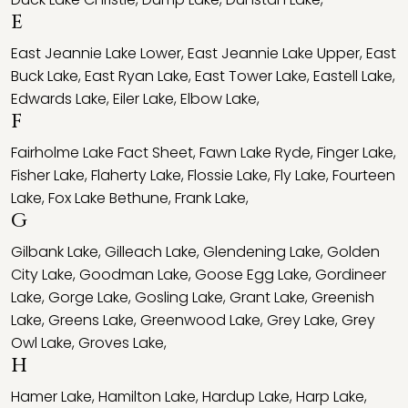
E
East Jeannie Lake Lower
,
East Jeannie Lake Upper
,
East
Buck Lake
,
East Ryan Lake
,
East Tower Lake
,
Eastell Lake
,
Edwards Lake
,
Eiler Lake
,
Elbow Lake
,
F
Fairholme Lake Fact Sheet
,
Fawn Lake Ryde
,
Finger Lake
,
Fisher Lake
,
Flaherty Lake
,
Flossie Lake
,
Fly Lake
,
Fourteen
Lake
,
Fox Lake Bethune
,
Frank Lake
,
G
Gilbank Lake
,
Gilleach Lake
,
Glendening Lake
,
Golden
City Lake
,
Goodman Lake
,
Goose Egg Lake
,
Gordineer
Lake
,
Gorge Lake
,
Gosling Lake
,
Grant Lake
,
Greenish
Lake
,
Greens Lake
,
Greenwood Lake
,
Grey Lake
,
Grey
Owl Lake
,
Groves Lake
,
H
Hamer Lake
,
Hamilton Lake
,
Hardup Lake
,
Harp Lake
,