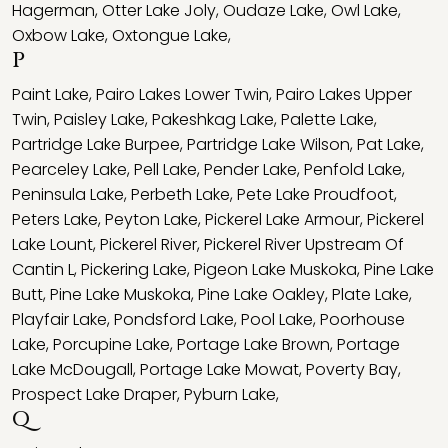
Hagerman
,
Otter Lake Joly
,
Oudaze Lake
,
Owl Lake
,
Oxbow Lake
,
Oxtongue Lake
,
P
Paint Lake
,
Pairo Lakes Lower Twin
,
Pairo Lakes Upper
Twin
,
Paisley Lake
,
Pakeshkag Lake
,
Palette Lake
,
Partridge Lake Burpee
,
Partridge Lake Wilson
,
Pat Lake
,
Pearceley Lake
,
Pell Lake
,
Pender Lake
,
Penfold Lake
,
Peninsula Lake
,
Perbeth Lake
,
Pete Lake Proudfoot
,
Peters Lake
,
Peyton Lake
,
Pickerel Lake Armour
,
Pickerel
Lake Lount
,
Pickerel River
,
Pickerel River Upstream Of
Cantin L
,
Pickering Lake
,
Pigeon Lake Muskoka
,
Pine Lake
Butt
,
Pine Lake Muskoka
,
Pine Lake Oakley
,
Plate Lake
,
Playfair Lake
,
Pondsford Lake
,
Pool Lake
,
Poorhouse
Lake
,
Porcupine Lake
,
Portage Lake Brown
,
Portage
Lake McDougall
,
Portage Lake Mowat
,
Poverty Bay
,
Prospect Lake Draper
,
Pyburn Lake
,
Q