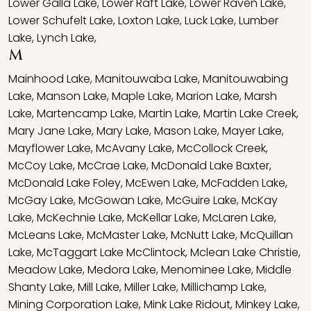
Lower Galla Lake
,
Lower Raft Lake
,
Lower Raven Lake
,
Lower Schufelt Lake
,
Loxton Lake
,
Luck Lake
,
Lumber
Lake
,
Lynch Lake
,
M
Mainhood Lake
,
Manitouwaba Lake
,
Manitouwabing
Lake
,
Manson Lake
,
Maple Lake
,
Marion Lake
,
Marsh
Lake
,
Martencamp Lake
,
Martin Lake
,
Martin Lake Creek
,
Mary Jane Lake
,
Mary Lake
,
Mason Lake
,
Mayer Lake
,
Mayflower Lake
,
McAvany Lake
,
McCollock Creek
,
McCoy Lake
,
McCrae Lake
,
McDonald Lake Baxter
,
McDonald Lake Foley
,
McEwen Lake
,
McFadden Lake
,
McGay Lake
,
McGowan Lake
,
McGuire Lake
,
McKay
Lake
,
McKechnie Lake
,
McKellar Lake
,
McLaren Lake
,
McLeans Lake
,
McMaster Lake
,
McNutt Lake
,
McQuillan
Lake
,
McTaggart Lake McClintock
,
Mclean Lake Christie
,
Meadow Lake
,
Medora Lake
,
Menominee Lake
,
Middle
Shanty Lake
,
Mill Lake
,
Miller Lake
,
Millichamp Lake
,
Mining Corporation Lake
,
Mink Lake Ridout
,
Minkey Lake
,