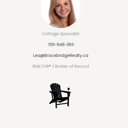
Cottage Specialist
705-646-3511
Lea@BracebridgeRealty.ca
REALTOR® / Broker of Record