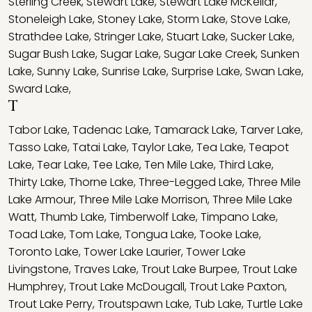
Sterling Creek
,
Stewart Lake
,
Stewart Lake McKellar
,
Stoneleigh Lake
,
Stoney Lake
,
Storm Lake
,
Stove Lake
,
Strathdee Lake
,
Stringer Lake
,
Stuart Lake
,
Sucker Lake
,
Sugar Bush Lake
,
Sugar Lake
,
Sugar Lake Creek
,
Sunken
Lake
,
Sunny Lake
,
Sunrise Lake
,
Surprise Lake
,
Swan Lake
,
Sward Lake
,
T
Tabor Lake
,
Tadenac Lake
,
Tamarack Lake
,
Tarver Lake
,
Tasso Lake
,
Tatai Lake
,
Taylor Lake
,
Tea Lake
,
Teapot
Lake
,
Tear Lake
,
Tee Lake
,
Ten Mile Lake
,
Third Lake
,
Thirty Lake
,
Thorne Lake
,
Three-Legged Lake
,
Three Mile
Lake Armour
,
Three Mile Lake Morrison
,
Three Mile Lake
Watt
,
Thumb Lake
,
Timberwolf Lake
,
Timpano Lake
,
Toad Lake
,
Tom Lake
,
Tongua Lake
,
Tooke Lake
,
Toronto Lake
,
Tower Lake Laurier
,
Tower Lake
Livingstone
,
Traves Lake
,
Trout Lake Burpee
,
Trout Lake
Humphrey
,
Trout Lake McDougall
,
Trout Lake Paxton
,
Trout Lake Perry
,
Troutspawn Lake
,
Tub Lake
,
Turtle Lake