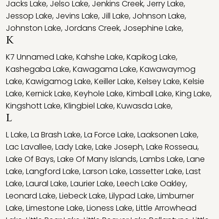
Jacks Lake
,
Jelso Lake
,
Jenkins Creek
,
Jerry Lake
,
Jessop Lake
,
Jevins Lake
,
Jill Lake
,
Johnson Lake
,
Johnston Lake
,
Jordans Creek
,
Josephine Lake
,
K
K7 Unnamed Lake
,
Kahshe Lake
,
Kapikog Lake
,
Kashegaba Lake
,
Kawagama Lake
,
Kawawaymog
Lake
,
Kawigamog Lake
,
Keiller Lake
,
Kelsey Lake
,
Kelsie
Lake
,
Kernick Lake
,
Keyhole Lake
,
Kimball Lake
,
King Lake
,
Kingshott Lake
,
Klingbiel Lake
,
Kuwasda Lake
,
L
L Lake
,
La Brash Lake
,
La Force Lake
,
Laaksonen Lake
,
Lac Lavallee
,
Lady Lake
,
Lake Joseph
,
Lake Rosseau
,
Lake Of Bays
,
Lake Of Many Islands
,
Lambs Lake
,
Lane
Lake
,
Langford Lake
,
Larson Lake
,
Lassetter Lake
,
Last
Lake
,
Laural Lake
,
Laurier Lake
,
Leech Lake Oakley
,
Leonard Lake
,
Liebeck Lake
,
Lilypad Lake
,
Limburner
Lake
,
Limestone Lake
,
Lioness Lake
,
Little Arrowhead