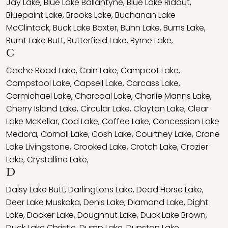
Jay Lake
,
Blue Lake Ballantyne
,
Blue Lake Ridout
,
Bluepaint Lake
,
Brooks Lake
,
Buchanan Lake
McClintock
,
Buck Lake Baxter
,
Bunn Lake
,
Burns Lake
,
Burnt Lake Butt
,
Butterfield Lake
,
Byrne Lake
,
C
Cache Road Lake
,
Cain Lake
,
Campcot Lake
,
Campstool Lake
,
Capsell Lake
,
Carcass Lake
,
Carmichael Lake
,
Charcoal Lake
,
Charlie Manns Lake
,
Cherry Island Lake
,
Circular Lake
,
Clayton Lake
,
Clear
Lake McKellar
,
Cod Lake
,
Coffee Lake
,
Concession Lake
Medora
,
Cornall Lake
,
Cosh Lake
,
Courtney Lake
,
Crane
Lake Livingstone
,
Crooked Lake
,
Crotch Lake
,
Crozier
Lake
,
Crystalline Lake
,
D
Daisy Lake Butt
,
Darlingtons Lake
,
Dead Horse Lake
,
Deer Lake Muskoka
,
Denis Lake
,
Diamond Lake
,
Dight
Lake
,
Docker Lake
,
Doughnut Lake
,
Duck Lake Brown
,
Duck Lake Christie
,
Dump Lake
,
Dunstan Lake
,