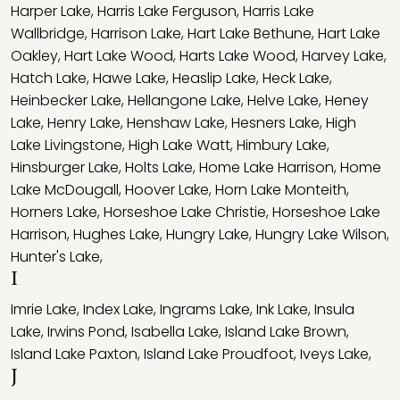
Harper Lake
,
Harris Lake Ferguson
,
Harris Lake
Wallbridge
,
Harrison Lake
,
Hart Lake Bethune
,
Hart Lake
Oakley
,
Hart Lake Wood
,
Harts Lake Wood
,
Harvey Lake
,
Hatch Lake
,
Hawe Lake
,
Heaslip Lake
,
Heck Lake
,
Heinbecker Lake
,
Hellangone Lake
,
Helve Lake
,
Heney
Lake
,
Henry Lake
,
Henshaw Lake
,
Hesners Lake
,
High
Lake Livingstone
,
High Lake Watt
,
Himbury Lake
,
Hinsburger Lake
,
Holts Lake
,
Home Lake Harrison
,
Home
Lake McDougall
,
Hoover Lake
,
Horn Lake Monteith
,
Horners Lake
,
Horseshoe Lake Christie
,
Horseshoe Lake
Harrison
,
Hughes Lake
,
Hungry Lake
,
Hungry Lake Wilson
,
Hunter's Lake
,
I
Imrie Lake
,
Index Lake
,
Ingrams Lake
,
Ink Lake
,
Insula
Lake
,
Irwins Pond
,
Isabella Lake
,
Island Lake Brown
,
Island Lake Paxton
,
Island Lake Proudfoot
,
Iveys Lake
,
J