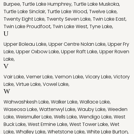
Burpee
,
Turtle Lake Humphrey
,
Turtle Lake Muskoka
,
Turtle Lake Sinclair
,
Turtle Lake Wood
,
Twelve Lake
,
Twenty Eight Lake
,
Twenty Seven Lake
,
Twin Lake East
,
Twin Lake Proudfoot
,
Twin Lake West
,
Tyne Lake
,
U
Upper Boleau Lake
,
Upper Centre Nolan Lake
,
Upper Fry
Lake
,
Upper Oxbow Lake
,
Upper Raft Lake
,
Upper Raven
Lake
,
V
Vair Lake
,
Verner Lake
,
Vernon Lake
,
Vicary Lake
,
Victory
Lake
,
Virtue Lake
,
Vowel Lake
,
W
Wahwashkesh Lake
,
Walker Lake
,
Wallace Lake
,
Waseosa Lake
,
Wattenwyl Lake
,
Wauby Lake
,
Weeden
Lake
,
Weismuller Lake
,
Wells Lake
,
Wendigo Lake
,
West
Buck Lake
,
West Ermine Lake
,
West Tower Lake
,
Wet
Lake
,
Whalley Lake
,
Whetstone Lake
,
White Lake Burton
,