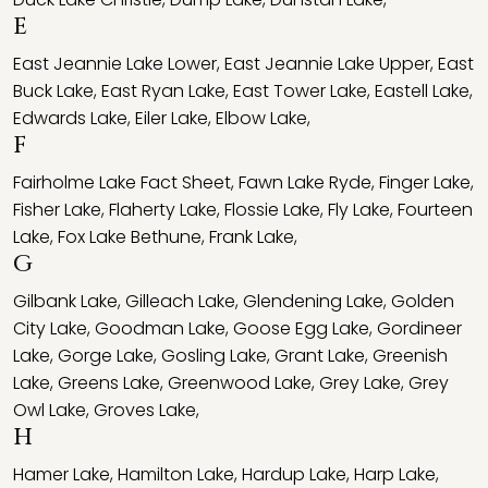
E
East Jeannie Lake Lower
,
East Jeannie Lake Upper
,
East
Buck Lake
,
East Ryan Lake
,
East Tower Lake
,
Eastell Lake
,
Edwards Lake
,
Eiler Lake
,
Elbow Lake
,
F
Fairholme Lake Fact Sheet
,
Fawn Lake Ryde
,
Finger Lake
,
Fisher Lake
,
Flaherty Lake
,
Flossie Lake
,
Fly Lake
,
Fourteen
Lake
,
Fox Lake Bethune
,
Frank Lake
,
G
Gilbank Lake
,
Gilleach Lake
,
Glendening Lake
,
Golden
City Lake
,
Goodman Lake
,
Goose Egg Lake
,
Gordineer
Lake
,
Gorge Lake
,
Gosling Lake
,
Grant Lake
,
Greenish
Lake
,
Greens Lake
,
Greenwood Lake
,
Grey Lake
,
Grey
Owl Lake
,
Groves Lake
,
H
Hamer Lake
,
Hamilton Lake
,
Hardup Lake
,
Harp Lake
,