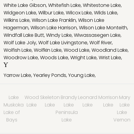
White Lake Gibson
,
Whitefish Lake
,
Whitestone Lake
,
Widgeon Lake
,
Wilbur Lake
,
Wilcox Lake
,
Wilds Lake
,
Wilkins Lake
,
Wilson Lake Franklin
,
Wilson Lake
Hagerman
,
Wilson Lake Harrison
,
Wilson Lake Monteith
,
Windfall Lake Butt
,
Windy Lake
,
Wiwassasegen Lake
,
Wolf Lake Joly
,
Wolf Lake Livingstone
,
Wolf River
,
Wolfish Lake
,
Wolfkin Lake
,
Wood Lake
,
Woodland Lake
,
Woodrow Lake
,
Woods Lake
,
Wright Lake
,
Wrist Lake
,
Y
Yarrow Lake
,
Yearley Ponds
,
Young Lake
,
Lake
Wood
Skeleton
Brandy
Leonard
Morrison
Mary
Muskoka
Lake
Lake
Lake
Lake
Lake
Lake
Lake of
Peninsula
Lake
Bays
Lake
Vernon