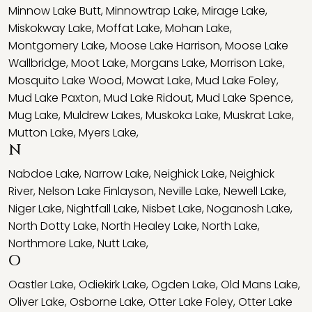
Minnow Lake Butt
,
Minnowtrap Lake
,
Mirage Lake
,
Miskokway Lake
,
Moffat Lake
,
Mohan Lake
,
Montgomery Lake
,
Moose Lake Harrison
,
Moose Lake
Wallbridge
,
Moot Lake
,
Morgans Lake
,
Morrison Lake
,
Mosquito Lake Wood
,
Mowat Lake
,
Mud Lake Foley
,
Mud Lake Paxton
,
Mud Lake Ridout
,
Mud Lake Spence
,
Mug Lake
,
Muldrew Lakes
,
Muskoka Lake
,
Muskrat Lake
,
Mutton Lake
,
Myers Lake
,
N
Nabdoe Lake
,
Narrow Lake
,
Neighick Lake
,
Neighick
River
,
Nelson Lake Finlayson
,
Neville Lake
,
Newell Lake
,
Niger Lake
,
Nightfall Lake
,
Nisbet Lake
,
Noganosh Lake
,
North Dotty Lake
,
North Healey Lake
,
North Lake
,
Northmore Lake
,
Nutt Lake
,
O
Oastler Lake
,
Odiekirk Lake
,
Ogden Lake
,
Old Mans Lake
,
Oliver Lake
,
Osborne Lake
,
Otter Lake Foley
,
Otter Lake