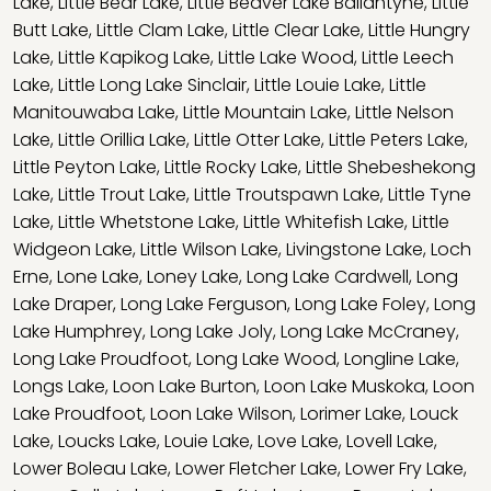
Lake
,
Little Bear Lake
,
Little Beaver Lake Ballantyne
,
Little
Butt Lake
,
Little Clam Lake
,
Little Clear Lake
,
Little Hungry
Lake
,
Little Kapikog Lake
,
Little Lake Wood
,
Little Leech
Lake
,
Little Long Lake Sinclair
,
Little Louie Lake
,
Little
Manitouwaba Lake
,
Little Mountain Lake
,
Little Nelson
Lake
,
Little Orillia Lake
,
Little Otter Lake
,
Little Peters Lake
,
Little Peyton Lake
,
Little Rocky Lake
,
Little Shebeshekong
Lake
,
Little Trout Lake
,
Little Troutspawn Lake
,
Little Tyne
Lake
,
Little Whetstone Lake
,
Little Whitefish Lake
,
Little
Widgeon Lake
,
Little Wilson Lake
,
Livingstone Lake
,
Loch
Erne
,
Lone Lake
,
Loney Lake
,
Long Lake Cardwell
,
Long
Lake Draper
,
Long Lake Ferguson
,
Long Lake Foley
,
Long
Lake Humphrey
,
Long Lake Joly
,
Long Lake McCraney
,
Long Lake Proudfoot
,
Long Lake Wood
,
Longline Lake
,
Longs Lake
,
Loon Lake Burton
,
Loon Lake Muskoka
,
Loon
Lake Proudfoot
,
Loon Lake Wilson
,
Lorimer Lake
,
Louck
Lake
,
Loucks Lake
,
Louie Lake
,
Love Lake
,
Lovell Lake
,
Lower Boleau Lake
,
Lower Fletcher Lake
,
Lower Fry Lake
,