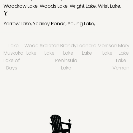
Woodrow Lake
,
Woods Lake
,
Wright Lake
,
Wrist Lake
,
Y
Yarrow Lake
,
Yearley Ponds
,
Young Lake
,
Lake
Wood
Skeleton
Brandy
Leonard
Morrison
Mary
Muskoka
Lake
Lake
Lake
Lake
Lake
Lake
Lake of
Peninsula
Lake
Bays
Lake
Vernon