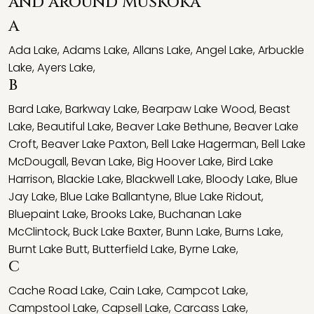
and around Muskoka
A
Ada Lake
,
Adams Lake
,
Allans Lake
,
Angel Lake
,
Arbuckle
Lake
,
Ayers Lake
,
B
Bard Lake
,
Barkway Lake
,
Bearpaw Lake Wood
,
Beast
Lake
,
Beautiful Lake
,
Beaver Lake Bethune
,
Beaver Lake
Croft
,
Beaver Lake Paxton
,
Bell Lake Hagerman
,
Bell Lake
McDougall
,
Bevan Lake
,
Big Hoover Lake
,
Bird Lake
Harrison
,
Blackie Lake
,
Blackwell Lake
,
Bloody Lake
,
Blue
Jay Lake
,
Blue Lake Ballantyne
,
Blue Lake Ridout
,
Bluepaint Lake
,
Brooks Lake
,
Buchanan Lake
McClintock
,
Buck Lake Baxter
,
Bunn Lake
,
Burns Lake
,
Burnt Lake Butt
,
Butterfield Lake
,
Byrne Lake
,
C
Cache Road Lake
,
Cain Lake
,
Campcot Lake
,
Campstool Lake
,
Capsell Lake
,
Carcass Lake
,