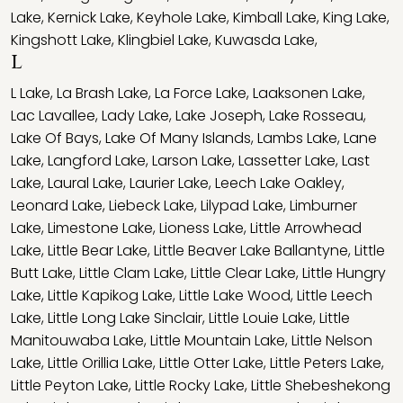
Lake
,
Kernick Lake
,
Keyhole Lake
,
Kimball Lake
,
King Lake
,
Kingshott Lake
,
Klingbiel Lake
,
Kuwasda Lake
,
L
L Lake
,
La Brash Lake
,
La Force Lake
,
Laaksonen Lake
,
Lac Lavallee
,
Lady Lake
,
Lake Joseph
,
Lake Rosseau
,
Lake Of Bays
,
Lake Of Many Islands
,
Lambs Lake
,
Lane
Lake
,
Langford Lake
,
Larson Lake
,
Lassetter Lake
,
Last
Lake
,
Laural Lake
,
Laurier Lake
,
Leech Lake Oakley
,
Leonard Lake
,
Liebeck Lake
,
Lilypad Lake
,
Limburner
Lake
,
Limestone Lake
,
Lioness Lake
,
Little Arrowhead
Lake
,
Little Bear Lake
,
Little Beaver Lake Ballantyne
,
Little
Butt Lake
,
Little Clam Lake
,
Little Clear Lake
,
Little Hungry
Lake
,
Little Kapikog Lake
,
Little Lake Wood
,
Little Leech
Lake
,
Little Long Lake Sinclair
,
Little Louie Lake
,
Little
Manitouwaba Lake
,
Little Mountain Lake
,
Little Nelson
Lake
,
Little Orillia Lake
,
Little Otter Lake
,
Little Peters Lake
,
Little Peyton Lake
,
Little Rocky Lake
,
Little Shebeshekong