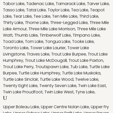
Tabor Lake
,
Tadenac Lake
,
Tamarack Lake
,
Tarver Lake
,
Tasso Lake
,
Tatai Lake
,
Taylor Lake
,
Tea Lake
,
Teapot
Lake
,
Tear Lake
,
Tee Lake
,
Ten Mile Lake
,
Third Lake
,
Thirty Lake
,
Thorne Lake
,
Three-Legged Lake
,
Three Mile
Lake Armour
,
Three Mile Lake Morrison
,
Three Mile Lake
Watt
,
Thumb Lake
,
Timberwolf Lake
,
Timpano Lake
,
Toad Lake
,
Tom Lake
,
Tongua Lake
,
Tooke Lake
,
Toronto Lake
,
Tower Lake Laurier
,
Tower Lake
Livingstone
,
Traves Lake
,
Trout Lake Burpee
,
Trout Lake
Humphrey
,
Trout Lake McDougall
,
Trout Lake Paxton
,
Trout Lake Perry
,
Troutspawn Lake
,
Tub Lake
,
Turtle Lake
Burpee
,
Turtle Lake Humphrey
,
Turtle Lake Muskoka
,
Turtle Lake Sinclair
,
Turtle Lake Wood
,
Twelve Lake
,
Twenty Eight Lake
,
Twenty Seven Lake
,
Twin Lake East
,
Twin Lake Proudfoot
,
Twin Lake West
,
Tyne Lake
,
U
Upper Boleau Lake
,
Upper Centre Nolan Lake
,
Upper Fry