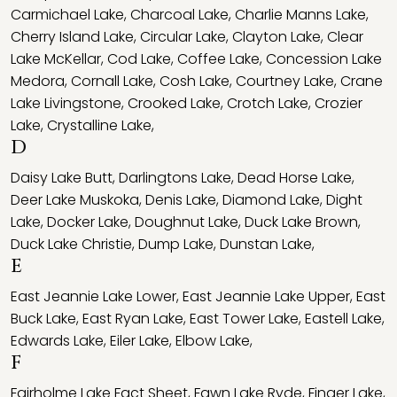
Carmichael Lake
,
Charcoal Lake
,
Charlie Manns Lake
,
Cherry Island Lake
,
Circular Lake
,
Clayton Lake
,
Clear
Lake McKellar
,
Cod Lake
,
Coffee Lake
,
Concession Lake
Medora
,
Cornall Lake
,
Cosh Lake
,
Courtney Lake
,
Crane
Lake Livingstone
,
Crooked Lake
,
Crotch Lake
,
Crozier
Lake
,
Crystalline Lake
,
D
Daisy Lake Butt
,
Darlingtons Lake
,
Dead Horse Lake
,
Deer Lake Muskoka
,
Denis Lake
,
Diamond Lake
,
Dight
Lake
,
Docker Lake
,
Doughnut Lake
,
Duck Lake Brown
,
Duck Lake Christie
,
Dump Lake
,
Dunstan Lake
,
E
East Jeannie Lake Lower
,
East Jeannie Lake Upper
,
East
Buck Lake
,
East Ryan Lake
,
East Tower Lake
,
Eastell Lake
,
Edwards Lake
,
Eiler Lake
,
Elbow Lake
,
F
Fairholme Lake Fact Sheet
,
Fawn Lake Ryde
,
Finger Lake
,