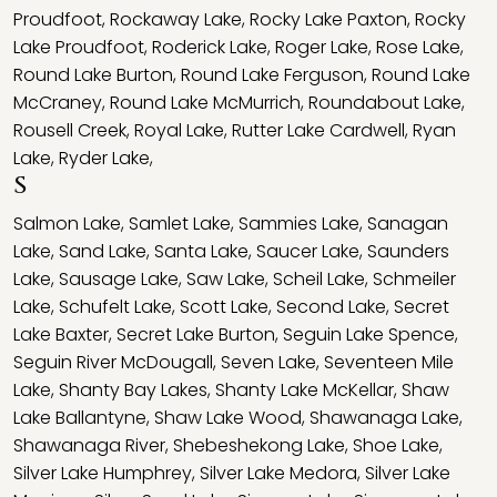
Proudfoot
,
Rockaway Lake
,
Rocky Lake Paxton
,
Rocky
Lake Proudfoot
,
Roderick Lake
,
Roger Lake
,
Rose Lake
,
Round Lake Burton
,
Round Lake Ferguson
,
Round Lake
McCraney
,
Round Lake McMurrich
,
Roundabout Lake
,
Rousell Creek
,
Royal Lake
,
Rutter Lake Cardwell
,
Ryan
Lake
,
Ryder Lake
,
S
Salmon Lake
,
Samlet Lake
,
Sammies Lake
,
Sanagan
Lake
,
Sand Lake
,
Santa Lake
,
Saucer Lake
,
Saunders
Lake
,
Sausage Lake
,
Saw Lake
,
Scheil Lake
,
Schmeiler
Lake
,
Schufelt Lake
,
Scott Lake
,
Second Lake
,
Secret
Lake Baxter
,
Secret Lake Burton
,
Seguin Lake Spence
,
Seguin River McDougall
,
Seven Lake
,
Seventeen Mile
Lake
,
Shanty Bay Lakes
,
Shanty Lake McKellar
,
Shaw
Lake Ballantyne
,
Shaw Lake Wood
,
Shawanaga Lake
,
Shawanaga River
,
Shebeshekong Lake
,
Shoe Lake
,
Silver Lake Humphrey
,
Silver Lake Medora
,
Silver Lake