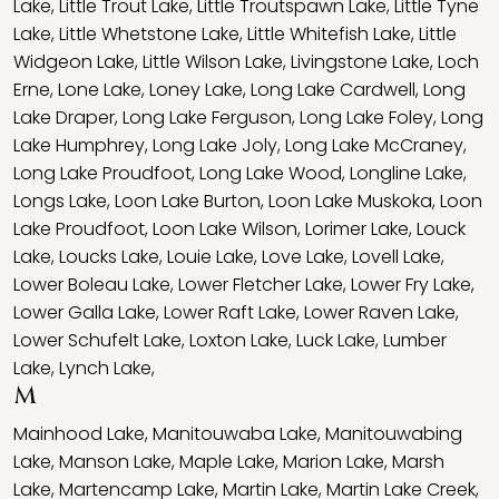
Lake
,
Little Trout Lake
,
Little Troutspawn Lake
,
Little Tyne
Lake
,
Little Whetstone Lake
,
Little Whitefish Lake
,
Little
Widgeon Lake
,
Little Wilson Lake
,
Livingstone Lake
,
Loch
Erne
,
Lone Lake
,
Loney Lake
,
Long Lake Cardwell
,
Long
Lake Draper
,
Long Lake Ferguson
,
Long Lake Foley
,
Long
Lake Humphrey
,
Long Lake Joly
,
Long Lake McCraney
,
Long Lake Proudfoot
,
Long Lake Wood
,
Longline Lake
,
Longs Lake
,
Loon Lake Burton
,
Loon Lake Muskoka
,
Loon
Lake Proudfoot
,
Loon Lake Wilson
,
Lorimer Lake
,
Louck
Lake
,
Loucks Lake
,
Louie Lake
,
Love Lake
,
Lovell Lake
,
Lower Boleau Lake
,
Lower Fletcher Lake
,
Lower Fry Lake
,
Lower Galla Lake
,
Lower Raft Lake
,
Lower Raven Lake
,
Lower Schufelt Lake
,
Loxton Lake
,
Luck Lake
,
Lumber
Lake
,
Lynch Lake
,
M
Mainhood Lake
,
Manitouwaba Lake
,
Manitouwabing
Lake
,
Manson Lake
,
Maple Lake
,
Marion Lake
,
Marsh
Lake
,
Martencamp Lake
,
Martin Lake
,
Martin Lake Creek
,