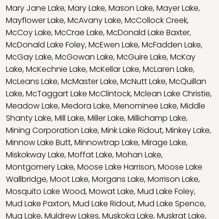
Mary Jane Lake
,
Mary Lake
,
Mason Lake
,
Mayer Lake
,
Mayflower Lake
,
McAvany Lake
,
McCollock Creek
,
McCoy Lake
,
McCrae Lake
,
McDonald Lake Baxter
,
McDonald Lake Foley
,
McEwen Lake
,
McFadden Lake
,
McGay Lake
,
McGowan Lake
,
McGuire Lake
,
McKay
Lake
,
McKechnie Lake
,
McKellar Lake
,
McLaren Lake
,
McLeans Lake
,
McMaster Lake
,
McNutt Lake
,
McQuillan
Lake
,
McTaggart Lake McClintock
,
Mclean Lake Christie
,
Meadow Lake
,
Medora Lake
,
Menominee Lake
,
Middle
Shanty Lake
,
Mill Lake
,
Miller Lake
,
Millichamp Lake
,
Mining Corporation Lake
,
Mink Lake Ridout
,
Minkey Lake
,
Minnow Lake Butt
,
Minnowtrap Lake
,
Mirage Lake
,
Miskokway Lake
,
Moffat Lake
,
Mohan Lake
,
Montgomery Lake
,
Moose Lake Harrison
,
Moose Lake
Wallbridge
,
Moot Lake
,
Morgans Lake
,
Morrison Lake
,
Mosquito Lake Wood
,
Mowat Lake
,
Mud Lake Foley
,
Mud Lake Paxton
,
Mud Lake Ridout
,
Mud Lake Spence
,
Mug Lake
,
Muldrew Lakes
,
Muskoka Lake
,
Muskrat Lake
,