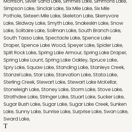
Morrison
,
Silver Sand Lake
,
Simmes Lake
,
Simmons Lake
,
Simpson Lake
,
Sinclair Lake
,
Six Mile Lake
,
Six Mile
Pothole
,
Sixteen Mile Lake
,
Skeleton Lake
,
Skerryvore
Lake
,
Skidway Lake
,
Smyth Lake
,
Snakeskin Lake
,
Snow
Lake
,
Solitaire Lake
,
Sollman Lake
,
South Branch Lake
,
South Tasso Lake
,
Spectacle Lake
,
Spence Lake
Draper
,
Spence Lake Wood
,
Speyer Lake
,
Spider Lake
,
Split Rock Lake
,
Spring Lake Armour
,
Spring Lake Draper
,
Spring Lake Lount
,
Spring Lake Oakley
,
Spruce Lake
,
Spry Lake
,
Squaw Lake
,
Standing Lake
,
Stanleys Creek
,
Stanzel Lake
,
Star Lake
,
Starvation Lake
,
Stata Lake
,
Sterling Creek
,
Stewart Lake
,
Stewart Lake McKellar
,
Stoneleigh Lake
,
Stoney Lake
,
Storm Lake
,
Stove Lake
,
Strathdee Lake
,
Stringer Lake
,
Stuart Lake
,
Sucker Lake
,
Sugar Bush Lake
,
Sugar Lake
,
Sugar Lake Creek
,
Sunken
Lake
,
Sunny Lake
,
Sunrise Lake
,
Surprise Lake
,
Swan Lake
,
Sward Lake
,
T