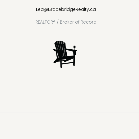
Lea@BracebridgeRealty.ca
REALTOR® / Broker of Record
Lake
Loon
Sparrow
Kahshe
Riley
Prospect
McKay
Joseph
Lake
Lake
Lake
Lake
Lake
Lake