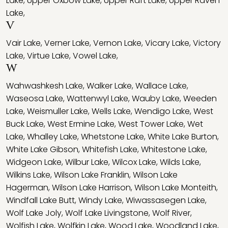
Lake
,
Upper Oxbow Lake
,
Upper Raft Lake
,
Upper Raven
Lake
,
V
Vair Lake
,
Verner Lake
,
Vernon Lake
,
Vicary Lake
,
Victory
Lake
,
Virtue Lake
,
Vowel Lake
,
W
Wahwashkesh Lake
,
Walker Lake
,
Wallace Lake
,
Waseosa Lake
,
Wattenwyl Lake
,
Wauby Lake
,
Weeden
Lake
,
Weismuller Lake
,
Wells Lake
,
Wendigo Lake
,
West
Buck Lake
,
West Ermine Lake
,
West Tower Lake
,
Wet
Lake
,
Whalley Lake
,
Whetstone Lake
,
White Lake Burton
,
White Lake Gibson
,
Whitefish Lake
,
Whitestone Lake
,
Widgeon Lake
,
Wilbur Lake
,
Wilcox Lake
,
Wilds Lake
,
Wilkins Lake
,
Wilson Lake Franklin
,
Wilson Lake
Hagerman
,
Wilson Lake Harrison
,
Wilson Lake Monteith
,
Windfall Lake Butt
,
Windy Lake
,
Wiwassasegen Lake
,
Wolf Lake Joly
,
Wolf Lake Livingstone
,
Wolf River
,
Wolfish Lake
,
Wolfkin Lake
,
Wood Lake
,
Woodland Lake
,