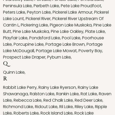
Peninsula Lake
,
Perbeth Lake
,
Pete Lake Proudfoot
,
Peters Lake
,
Peyton Lake
,
Pickerel Lake Armour
,
Pickerel
Lake Lount
,
Pickerel River
,
Pickerel River Upstream Of
Cantin L
,
Pickering Lake
,
Pigeon Lake Muskoka
,
Pine Lake
Butt
,
Pine Lake Muskoka
,
Pine Lake Oakley
,
Plate Lake
,
Playfair Lake
,
Pondsford Lake
,
Pool Lake
,
Poorhouse
Lake
,
Porcupine Lake
,
Portage Lake Brown
,
Portage
Lake McDougall
,
Portage Lake Mowat
,
Poverty Bay
,
Prospect Lake Draper
,
Pyburn Lake
,
Q
Quinn Lake
,
R
Rabbit Lake Perry
,
Rainy Lake Ryerson
,
Rainy Lake
Shawanaga
,
Ralston Lake
,
Rankin Lake
,
Rat Lake
,
Raven
Lake
,
Rebecca Lake
,
Red Chalk Lake
,
Red Deer Lake
,
Richmond Lake
,
Ridout Lake
,
Ril Lake
,
Riley Lake
,
Ripple
Lake
,
Roberts Lake
,
Rock Island Lake
,
Rock Lake