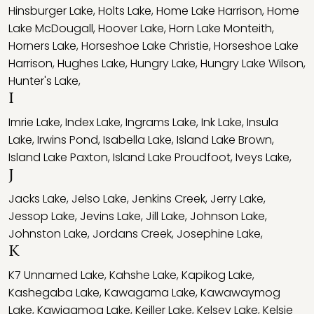
Hinsburger Lake
,
Holts Lake
,
Home Lake Harrison
,
Home
Lake McDougall
,
Hoover Lake
,
Horn Lake Monteith
,
Horners Lake
,
Horseshoe Lake Christie
,
Horseshoe Lake
Harrison
,
Hughes Lake
,
Hungry Lake
,
Hungry Lake Wilson
,
Hunter's Lake
,
I
Imrie Lake
,
Index Lake
,
Ingrams Lake
,
Ink Lake
,
Insula
Lake
,
Irwins Pond
,
Isabella Lake
,
Island Lake Brown
,
Island Lake Paxton
,
Island Lake Proudfoot
,
Iveys Lake
,
J
Jacks Lake
,
Jelso Lake
,
Jenkins Creek
,
Jerry Lake
,
Jessop Lake
,
Jevins Lake
,
Jill Lake
,
Johnson Lake
,
Johnston Lake
,
Jordans Creek
,
Josephine Lake
,
K
K7 Unnamed Lake
,
Kahshe Lake
,
Kapikog Lake
,
Kashegaba Lake
,
Kawagama Lake
,
Kawawaymog
Lake
,
Kawigamog Lake
,
Keiller Lake
,
Kelsey Lake
,
Kelsie