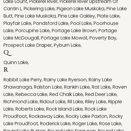
Lake Lount
,
Pickerel River
,
Pickerel River Upstream Of
Cantin L
,
Pickering Lake
,
Pigeon Lake Muskoka
,
Pine Lake
Butt
,
Pine Lake Muskoka
,
Pine Lake Oakley
,
Plate Lake
,
Playfair Lake
,
Pondsford Lake
,
Pool Lake
,
Poorhouse
Lake
,
Porcupine Lake
,
Portage Lake Brown
,
Portage
Lake McDougall
,
Portage Lake Mowat
,
Poverty Bay
,
Prospect Lake Draper
,
Pyburn Lake
,
Q
Quinn Lake
,
R
Rabbit Lake Perry
,
Rainy Lake Ryerson
,
Rainy Lake
Shawanaga
,
Ralston Lake
,
Rankin Lake
,
Rat Lake
,
Raven
Lake
,
Rebecca Lake
,
Red Chalk Lake
,
Red Deer Lake
,
Richmond Lake
,
Ridout Lake
,
Ril Lake
,
Riley Lake
,
Ripple
Lake
,
Roberts Lake
,
Rock Island Lake
,
Rock Lake
Proudfoot
,
Rockaway Lake
,
Rocky Lake Paxton
,
Rocky
Lake Proudfoot
,
Roderick Lake
,
Roger Lake
,
Rose Lake
,
Round Lake Burton
,
Round Lake Ferguson
,
Round Lake