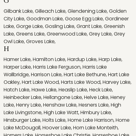
G
Gilbank Lake
,
Gilleach Lake
,
Glendening Lake
,
Golden
City Lake
,
Goodman Lake
,
Goose Egg Lake
,
Gordineer
Lake
,
Gorge Lake
,
Gosling Lake
,
Grant Lake
,
Greenish
Lake
,
Greens Lake
,
Greenwood Lake
,
Grey Lake
,
Grey
Owl Lake
,
Groves Lake
,
H
Hamer Lake
,
Hamilton Lake
,
Hardup Lake
,
Harp Lake
,
Harper Lake
,
Harris Lake Ferguson
,
Harris Lake
Wallbridge
,
Harrison Lake
,
Hart Lake Bethune
,
Hart Lake
Oakley
,
Hart Lake Wood
,
Harts Lake Wood
,
Harvey Lake
,
Hatch Lake
,
Hawe Lake
,
Heaslip Lake
,
Heck Lake
,
Heinbecker Lake
,
Hellangone Lake
,
Helve Lake
,
Heney
Lake
,
Henry Lake
,
Henshaw Lake
,
Hesners Lake
,
High
Lake Livingstone
,
High Lake Watt
,
Himbury Lake
,
Hinsburger Lake
,
Holts Lake
,
Home Lake Harrison
,
Home
Lake McDougall
,
Hoover Lake
,
Horn Lake Monteith
,
Horners Lake
,
Horseshoe Lake Christie
,
Horseshoe Lake