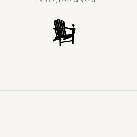
REALTOR® / Broker of Record
Lake
Loon
Sparrow
Kahshe
Riley
Prospect
McKay
Joseph
Lake
Lake
Lake
Lake
Lake
Lake
Healey
Echo
Ril
Lake
Lake
Lake