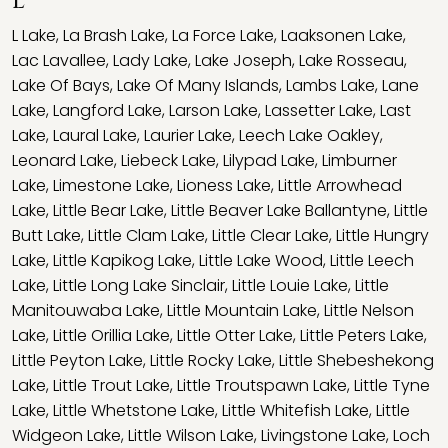
L
L Lake
,
La Brash Lake
,
La Force Lake
,
Laaksonen Lake
,
Lac Lavallee
,
Lady Lake
,
Lake Joseph
,
Lake Rosseau
,
Lake Of Bays
,
Lake Of Many Islands
,
Lambs Lake
,
Lane
Lake
,
Langford Lake
,
Larson Lake
,
Lassetter Lake
,
Last
Lake
,
Laural Lake
,
Laurier Lake
,
Leech Lake Oakley
,
Leonard Lake
,
Liebeck Lake
,
Lilypad Lake
,
Limburner
Lake
,
Limestone Lake
,
Lioness Lake
,
Little Arrowhead
Lake
,
Little Bear Lake
,
Little Beaver Lake Ballantyne
,
Little
Butt Lake
,
Little Clam Lake
,
Little Clear Lake
,
Little Hungry
Lake
,
Little Kapikog Lake
,
Little Lake Wood
,
Little Leech
Lake
,
Little Long Lake Sinclair
,
Little Louie Lake
,
Little
Manitouwaba Lake
,
Little Mountain Lake
,
Little Nelson
Lake
,
Little Orillia Lake
,
Little Otter Lake
,
Little Peters Lake
,
Little Peyton Lake
,
Little Rocky Lake
,
Little Shebeshekong
Lake
,
Little Trout Lake
,
Little Troutspawn Lake
,
Little Tyne
Lake
,
Little Whetstone Lake
,
Little Whitefish Lake
,
Little
Widgeon Lake
,
Little Wilson Lake
,
Livingstone Lake
,
Loch