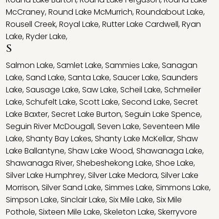
McCraney
,
Round Lake McMurrich
,
Roundabout Lake
,
Rousell Creek
,
Royal Lake
,
Rutter Lake Cardwell
,
Ryan
Lake
,
Ryder Lake
,
S
Salmon Lake
,
Samlet Lake
,
Sammies Lake
,
Sanagan
Lake
,
Sand Lake
,
Santa Lake
,
Saucer Lake
,
Saunders
Lake
,
Sausage Lake
,
Saw Lake
,
Scheil Lake
,
Schmeiler
Lake
,
Schufelt Lake
,
Scott Lake
,
Second Lake
,
Secret
Lake Baxter
,
Secret Lake Burton
,
Seguin Lake Spence
,
Seguin River McDougall
,
Seven Lake
,
Seventeen Mile
Lake
,
Shanty Bay Lakes
,
Shanty Lake McKellar
,
Shaw
Lake Ballantyne
,
Shaw Lake Wood
,
Shawanaga Lake
,
Shawanaga River
,
Shebeshekong Lake
,
Shoe Lake
,
Silver Lake Humphrey
,
Silver Lake Medora
,
Silver Lake
Morrison
,
Silver Sand Lake
,
Simmes Lake
,
Simmons Lake
,
Simpson Lake
,
Sinclair Lake
,
Six Mile Lake
,
Six Mile
Pothole
,
Sixteen Mile Lake
,
Skeleton Lake
,
Skerryvore