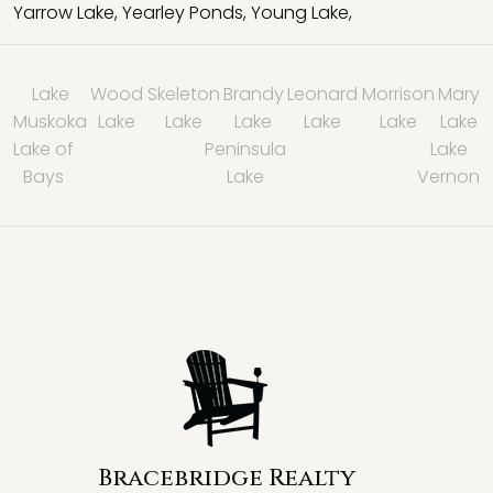
Yarrow Lake
,
Yearley Ponds
,
Young Lake
,
Lake
Wood
Skeleton
Brandy
Leonard
Morrison
Mary
Muskoka
Lake
Lake
Lake
Lake
Lake
Lake
Lake of
Peninsula
Lake
Bays
Lake
Vernon
Bracebridge Realty