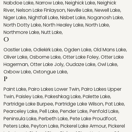
Nabdoe Lake
,
Narrow Lake
,
Neighick Lake
,
Neighick
River
,
Nelson Lake Finlayson
,
Neville Lake
,
Newell Lake
,
Niger Lake
,
Nightfall Lake
,
Nisbet Lake
,
Noganosh Lake
,
North Dotty Lake
,
North Healey Lake
,
North Lake
,
Northmore Lake
,
Nutt Lake
,
O
Oastler Lake
,
Odiekirk Lake
,
Ogden Lake
,
Old Mans Lake
,
Oliver Lake
,
Osborne Lake
,
Otter Lake Foley
,
Otter Lake
Hagerman
,
Otter Lake Joly
,
Oudaze Lake
,
Owl Lake
,
Oxbow Lake
,
Oxtongue Lake
,
P
Paint Lake
,
Pairo Lakes Lower Twin
,
Pairo Lakes Upper
Twin
,
Paisley Lake
,
Pakeshkag Lake
,
Palette Lake
,
Partridge Lake Burpee
,
Partridge Lake Wilson
,
Pat Lake
,
Pearceley Lake
,
Pell Lake
,
Pender Lake
,
Penfold Lake
,
Peninsula Lake
,
Perbeth Lake
,
Pete Lake Proudfoot
,
Peters Lake
,
Peyton Lake
,
Pickerel Lake Armour
,
Pickerel