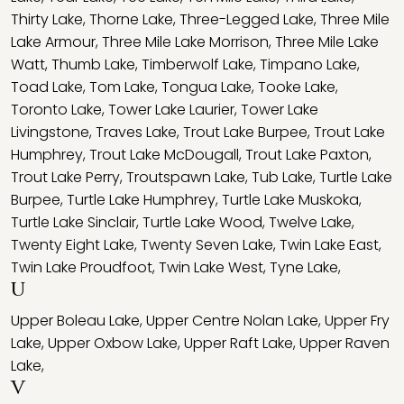
Thirty Lake
,
Thorne Lake
,
Three-Legged Lake
,
Three Mile
Lake Armour
,
Three Mile Lake Morrison
,
Three Mile Lake
Watt
,
Thumb Lake
,
Timberwolf Lake
,
Timpano Lake
,
Toad Lake
,
Tom Lake
,
Tongua Lake
,
Tooke Lake
,
Toronto Lake
,
Tower Lake Laurier
,
Tower Lake
Livingstone
,
Traves Lake
,
Trout Lake Burpee
,
Trout Lake
Humphrey
,
Trout Lake McDougall
,
Trout Lake Paxton
,
Trout Lake Perry
,
Troutspawn Lake
,
Tub Lake
,
Turtle Lake
Burpee
,
Turtle Lake Humphrey
,
Turtle Lake Muskoka
,
Turtle Lake Sinclair
,
Turtle Lake Wood
,
Twelve Lake
,
Twenty Eight Lake
,
Twenty Seven Lake
,
Twin Lake East
,
Twin Lake Proudfoot
,
Twin Lake West
,
Tyne Lake
,
U
Upper Boleau Lake
,
Upper Centre Nolan Lake
,
Upper Fry
Lake
,
Upper Oxbow Lake
,
Upper Raft Lake
,
Upper Raven
Lake
,
V