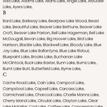
Ada Lake
,
Adams Lake
,
Allans Lake
,
Angel Lake
,
Arbuckle
Lake
,
Ayers Lake
,
B
Bard Lake
,
Barkway Lake
,
Bearpaw Lake Wood
,
Beast
Lake
,
Beautiful Lake
,
Beaver Lake Bethune
,
Beaver Lake
Croft
,
Beaver Lake Paxton
,
Bell Lake Hagerman
,
Bell Lake
McDougall
,
Bevan Lake
,
Big Hoover Lake
,
Bird Lake
Harrison
,
Blackie Lake
,
Blackwell Lake
,
Bloody Lake
,
Blue
Jay Lake
,
Blue Lake Ballantyne
,
Blue Lake Ridout
,
Bluepaint Lake
,
Brooks Lake
,
Buchanan Lake
McClintock
,
Buck Lake Baxter
,
Bunn Lake
,
Burns Lake
,
Burnt Lake Butt
,
Butterfield Lake
,
Byrne Lake
,
C
Cache Road Lake
,
Cain Lake
,
Campcot Lake
,
Campstool Lake
,
Capsell Lake
,
Carcass Lake
,
Carmichael Lake
,
Charcoal Lake
,
Charlie Manns Lake
,
Cherry Island Lake
,
Circular Lake
,
Clayton Lake
,
Clear
Lake McKellar
,
Cod Lake
,
Coffee Lake
,
Concession Lake