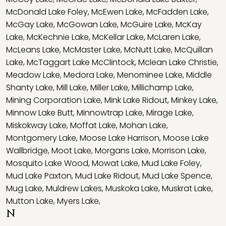
McDonald Lake Foley
,
McEwen Lake
,
McFadden Lake
,
McGay Lake
,
McGowan Lake
,
McGuire Lake
,
McKay
Lake
,
McKechnie Lake
,
McKellar Lake
,
McLaren Lake
,
McLeans Lake
,
McMaster Lake
,
McNutt Lake
,
McQuillan
Lake
,
McTaggart Lake McClintock
,
Mclean Lake Christie
,
Meadow Lake
,
Medora Lake
,
Menominee Lake
,
Middle
Shanty Lake
,
Mill Lake
,
Miller Lake
,
Millichamp Lake
,
Mining Corporation Lake
,
Mink Lake Ridout
,
Minkey Lake
,
Minnow Lake Butt
,
Minnowtrap Lake
,
Mirage Lake
,
Miskokway Lake
,
Moffat Lake
,
Mohan Lake
,
Montgomery Lake
,
Moose Lake Harrison
,
Moose Lake
Wallbridge
,
Moot Lake
,
Morgans Lake
,
Morrison Lake
,
Mosquito Lake Wood
,
Mowat Lake
,
Mud Lake Foley
,
Mud Lake Paxton
,
Mud Lake Ridout
,
Mud Lake Spence
,
Mug Lake
,
Muldrew Lakes
,
Muskoka Lake
,
Muskrat Lake
,
Mutton Lake
,
Myers Lake
,
N