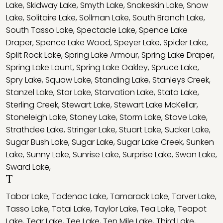
Lake
,
Skidway Lake
,
Smyth Lake
,
Snakeskin Lake
,
Snow
Lake
,
Solitaire Lake
,
Sollman Lake
,
South Branch Lake
,
South Tasso Lake
,
Spectacle Lake
,
Spence Lake
Draper
,
Spence Lake Wood
,
Speyer Lake
,
Spider Lake
,
Split Rock Lake
,
Spring Lake Armour
,
Spring Lake Draper
,
Spring Lake Lount
,
Spring Lake Oakley
,
Spruce Lake
,
Spry Lake
,
Squaw Lake
,
Standing Lake
,
Stanleys Creek
,
Stanzel Lake
,
Star Lake
,
Starvation Lake
,
Stata Lake
,
Sterling Creek
,
Stewart Lake
,
Stewart Lake McKellar
,
Stoneleigh Lake
,
Stoney Lake
,
Storm Lake
,
Stove Lake
,
Strathdee Lake
,
Stringer Lake
,
Stuart Lake
,
Sucker Lake
,
Sugar Bush Lake
,
Sugar Lake
,
Sugar Lake Creek
,
Sunken
Lake
,
Sunny Lake
,
Sunrise Lake
,
Surprise Lake
,
Swan Lake
,
Sward Lake
,
T
Tabor Lake
,
Tadenac Lake
,
Tamarack Lake
,
Tarver Lake
,
Tasso Lake
,
Tatai Lake
,
Taylor Lake
,
Tea Lake
,
Teapot
Lake
,
Tear Lake
,
Tee Lake
,
Ten Mile Lake
,
Third Lake
,