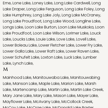
Erne
,
Lone Lake
,
Loney Lake
,
Long Lake Cardwell
,
Long
Lake Draper
,
Long Lake Ferguson
,
Long Lake Foley
,
Long
Lake Humphrey
,
Long Lake Joly
,
Long Lake McCraney
,
Long Lake Proudfoot
,
Long Lake Wood
,
Longline Lake
,
Longs Lake
,
Loon Lake Burton
,
Loon Lake Muskoka
,
Loon
Lake Proudfoot
,
Loon Lake Wilson
,
Lorimer Lake
,
Louck
Lake
,
Loucks Lake
,
Louie Lake
,
Love Lake
,
Lovell Lake
,
Lower Boleau Lake
,
Lower Fletcher Lake
,
Lower Fry Lake
,
Lower Galla Lake
,
Lower Raft Lake
,
Lower Raven Lake
,
Lower Schufelt Lake
,
Loxton Lake
,
Luck Lake
,
Lumber
Lake
,
Lynch Lake
,
M
Mainhood Lake
,
Manitouwaba Lake
,
Manitouwabing
Lake
,
Manson Lake
,
Maple Lake
,
Marion Lake
,
Marsh
Lake
,
Martencamp Lake
,
Martin Lake
,
Martin Lake Creek
,
Mary Jane Lake
,
Mary Lake
,
Mason Lake
,
Mayer Lake
,
Mayflower Lake
,
McAvany Lake
,
McCollock Creek
,
McCoy Lake
,
McCrae Lake
,
McDonald Lake Baxter
,