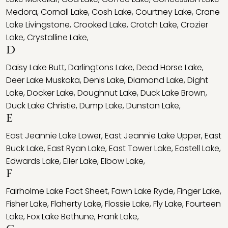
Medora
,
Cornall Lake
,
Cosh Lake
,
Courtney Lake
,
Crane
Lake Livingstone
,
Crooked Lake
,
Crotch Lake
,
Crozier
Lake
,
Crystalline Lake
,
D
Daisy Lake Butt
,
Darlingtons Lake
,
Dead Horse Lake
,
Deer Lake Muskoka
,
Denis Lake
,
Diamond Lake
,
Dight
Lake
,
Docker Lake
,
Doughnut Lake
,
Duck Lake Brown
,
Duck Lake Christie
,
Dump Lake
,
Dunstan Lake
,
E
East Jeannie Lake Lower
,
East Jeannie Lake Upper
,
East
Buck Lake
,
East Ryan Lake
,
East Tower Lake
,
Eastell Lake
,
Edwards Lake
,
Eiler Lake
,
Elbow Lake
,
F
Fairholme Lake Fact Sheet
,
Fawn Lake Ryde
,
Finger Lake
,
Fisher Lake
,
Flaherty Lake
,
Flossie Lake
,
Fly Lake
,
Fourteen
Lake
,
Fox Lake Bethune
,
Frank Lake
,