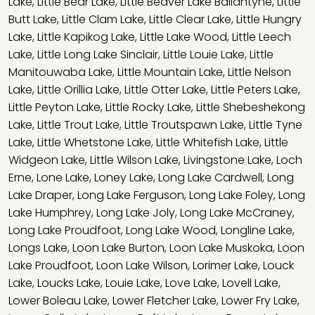
Lake
,
Little Bear Lake
,
Little Beaver Lake Ballantyne
,
Little
Butt Lake
,
Little Clam Lake
,
Little Clear Lake
,
Little Hungry
Lake
,
Little Kapikog Lake
,
Little Lake Wood
,
Little Leech
Lake
,
Little Long Lake Sinclair
,
Little Louie Lake
,
Little
Manitouwaba Lake
,
Little Mountain Lake
,
Little Nelson
Lake
,
Little Orillia Lake
,
Little Otter Lake
,
Little Peters Lake
,
Little Peyton Lake
,
Little Rocky Lake
,
Little Shebeshekong
Lake
,
Little Trout Lake
,
Little Troutspawn Lake
,
Little Tyne
Lake
,
Little Whetstone Lake
,
Little Whitefish Lake
,
Little
Widgeon Lake
,
Little Wilson Lake
,
Livingstone Lake
,
Loch
Erne
,
Lone Lake
,
Loney Lake
,
Long Lake Cardwell
,
Long
Lake Draper
,
Long Lake Ferguson
,
Long Lake Foley
,
Long
Lake Humphrey
,
Long Lake Joly
,
Long Lake McCraney
,
Long Lake Proudfoot
,
Long Lake Wood
,
Longline Lake
,
Longs Lake
,
Loon Lake Burton
,
Loon Lake Muskoka
,
Loon
Lake Proudfoot
,
Loon Lake Wilson
,
Lorimer Lake
,
Louck
Lake
,
Loucks Lake
,
Louie Lake
,
Love Lake
,
Lovell Lake
,
Lower Boleau Lake
,
Lower Fletcher Lake
,
Lower Fry Lake
,