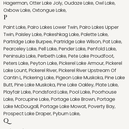
Hagerman
,
Otter Lake Joly
,
Oudaze Lake
,
Owl Lake
,
Oxbow Lake
,
Oxtongue Lake
,
P
Paint Lake
,
Pairo Lakes Lower Twin
,
Pairo Lakes Upper
Twin
,
Paisley Lake
,
Pakeshkag Lake
,
Palette Lake
,
Partridge Lake Burpee
,
Partridge Lake Wilson
,
Pat Lake
,
Pearceley Lake
,
Pell Lake
,
Pender Lake
,
Penfold Lake
,
Peninsula Lake
,
Perbeth Lake
,
Pete Lake Proudfoot
,
Peters Lake
,
Peyton Lake
,
Pickerel Lake Armour
,
Pickerel
Lake Lount
,
Pickerel River
,
Pickerel River Upstream Of
Cantin L
,
Pickering Lake
,
Pigeon Lake Muskoka
,
Pine Lake
Butt
,
Pine Lake Muskoka
,
Pine Lake Oakley
,
Plate Lake
,
Playfair Lake
,
Pondsford Lake
,
Pool Lake
,
Poorhouse
Lake
,
Porcupine Lake
,
Portage Lake Brown
,
Portage
Lake McDougall
,
Portage Lake Mowat
,
Poverty Bay
,
Prospect Lake Draper
,
Pyburn Lake
,
Q