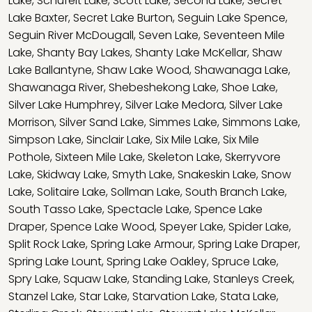
Lake
,
Schufelt Lake
,
Scott Lake
,
Second Lake
,
Secret
Lake Baxter
,
Secret Lake Burton
,
Seguin Lake Spence
,
Seguin River McDougall
,
Seven Lake
,
Seventeen Mile
Lake
,
Shanty Bay Lakes
,
Shanty Lake McKellar
,
Shaw
Lake Ballantyne
,
Shaw Lake Wood
,
Shawanaga Lake
,
Shawanaga River
,
Shebeshekong Lake
,
Shoe Lake
,
Silver Lake Humphrey
,
Silver Lake Medora
,
Silver Lake
Morrison
,
Silver Sand Lake
,
Simmes Lake
,
Simmons Lake
,
Simpson Lake
,
Sinclair Lake
,
Six Mile Lake
,
Six Mile
Pothole
,
Sixteen Mile Lake
,
Skeleton Lake
,
Skerryvore
Lake
,
Skidway Lake
,
Smyth Lake
,
Snakeskin Lake
,
Snow
Lake
,
Solitaire Lake
,
Sollman Lake
,
South Branch Lake
,
South Tasso Lake
,
Spectacle Lake
,
Spence Lake
Draper
,
Spence Lake Wood
,
Speyer Lake
,
Spider Lake
,
Split Rock Lake
,
Spring Lake Armour
,
Spring Lake Draper
,
Spring Lake Lount
,
Spring Lake Oakley
,
Spruce Lake
,
Spry Lake
,
Squaw Lake
,
Standing Lake
,
Stanleys Creek
,
Stanzel Lake
,
Star Lake
,
Starvation Lake
,
Stata Lake
,