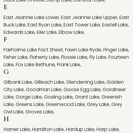
E
East Jeannie Lake Lower
,
East Jeannie Lake Upper
,
East
Buck Lake
,
East Ryan Lake
,
East Tower Lake
,
Eastell Lake
,
Edwards Lake
,
Eiler Lake
,
Elbow Lake
,
F
Fairholme Lake Fact Sheet
,
Fawn Lake Ryde
,
Finger Lake
,
Fisher Lake
,
Flaherty Lake
,
Flossie Lake
,
Fly Lake
,
Fourteen
Lake
,
Fox Lake Bethune
,
Frank Lake
,
G
Gilbank Lake
,
Gilleach Lake
,
Glendening Lake
,
Golden
City Lake
,
Goodman Lake
,
Goose Egg Lake
,
Gordineer
Lake
,
Gorge Lake
,
Gosling Lake
,
Grant Lake
,
Greenish
Lake
,
Greens Lake
,
Greenwood Lake
,
Grey Lake
,
Grey
Owl Lake
,
Groves Lake
,
H
Hamer Lake
,
Hamilton Lake
,
Hardup Lake
,
Harp Lake
,