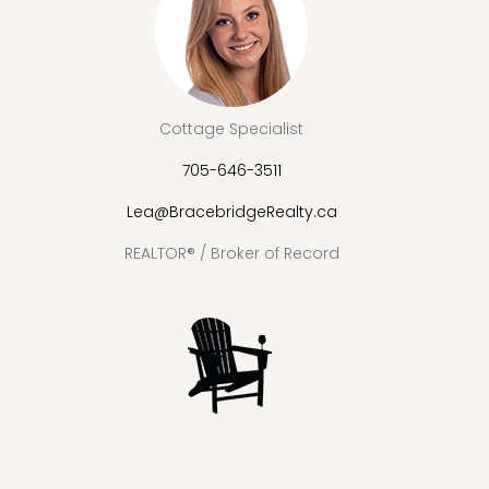
Cottage Specialist
705-646-3511
Lea@BracebridgeRealty.ca
REALTOR® / Broker of Record