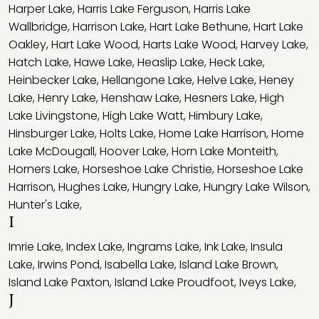
Harper Lake
,
Harris Lake Ferguson
,
Harris Lake
Wallbridge
,
Harrison Lake
,
Hart Lake Bethune
,
Hart Lake
Oakley
,
Hart Lake Wood
,
Harts Lake Wood
,
Harvey Lake
,
Hatch Lake
,
Hawe Lake
,
Heaslip Lake
,
Heck Lake
,
Heinbecker Lake
,
Hellangone Lake
,
Helve Lake
,
Heney
Lake
,
Henry Lake
,
Henshaw Lake
,
Hesners Lake
,
High
Lake Livingstone
,
High Lake Watt
,
Himbury Lake
,
Hinsburger Lake
,
Holts Lake
,
Home Lake Harrison
,
Home
Lake McDougall
,
Hoover Lake
,
Horn Lake Monteith
,
Horners Lake
,
Horseshoe Lake Christie
,
Horseshoe Lake
Harrison
,
Hughes Lake
,
Hungry Lake
,
Hungry Lake Wilson
,
Hunter's Lake
,
I
Imrie Lake
,
Index Lake
,
Ingrams Lake
,
Ink Lake
,
Insula
Lake
,
Irwins Pond
,
Isabella Lake
,
Island Lake Brown
,
Island Lake Paxton
,
Island Lake Proudfoot
,
Iveys Lake
,
J