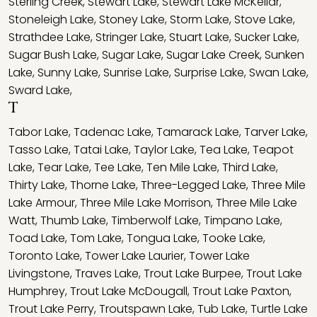
Sterling Creek
,
Stewart Lake
,
Stewart Lake McKellar
,
Stoneleigh Lake
,
Stoney Lake
,
Storm Lake
,
Stove Lake
,
Strathdee Lake
,
Stringer Lake
,
Stuart Lake
,
Sucker Lake
,
Sugar Bush Lake
,
Sugar Lake
,
Sugar Lake Creek
,
Sunken
Lake
,
Sunny Lake
,
Sunrise Lake
,
Surprise Lake
,
Swan Lake
,
Sward Lake
,
T
Tabor Lake
,
Tadenac Lake
,
Tamarack Lake
,
Tarver Lake
,
Tasso Lake
,
Tatai Lake
,
Taylor Lake
,
Tea Lake
,
Teapot
Lake
,
Tear Lake
,
Tee Lake
,
Ten Mile Lake
,
Third Lake
,
Thirty Lake
,
Thorne Lake
,
Three-Legged Lake
,
Three Mile
Lake Armour
,
Three Mile Lake Morrison
,
Three Mile Lake
Watt
,
Thumb Lake
,
Timberwolf Lake
,
Timpano Lake
,
Toad Lake
,
Tom Lake
,
Tongua Lake
,
Tooke Lake
,
Toronto Lake
,
Tower Lake Laurier
,
Tower Lake
Livingstone
,
Traves Lake
,
Trout Lake Burpee
,
Trout Lake
Humphrey
,
Trout Lake McDougall
,
Trout Lake Paxton
,
Trout Lake Perry
,
Troutspawn Lake
,
Tub Lake
,
Turtle Lake