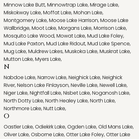
Minnow Lake Butt
,
Minnowtrap Lake
,
Mirage Lake
,
Miskokway Lake
,
Moffat Lake
,
Mohan Lake
,
Montgomery Lake
,
Moose Lake Harrison
,
Moose Lake
Wallbridge
,
Moot Lake
,
Morgans Lake
,
Morrison Lake
,
Mosquito Lake Wood
,
Mowat Lake
,
Mud Lake Foley
,
Mud Lake Paxton
,
Mud Lake Ridout
,
Mud Lake Spence
,
Mug Lake
,
Muldrew Lakes
,
Muskoka Lake
,
Muskrat Lake
,
Mutton Lake
,
Myers Lake
,
N
Nabdoe Lake
,
Narrow Lake
,
Neighick Lake
,
Neighick
River
,
Nelson Lake Finlayson
,
Neville Lake
,
Newell Lake
,
Niger Lake
,
Nightfall Lake
,
Nisbet Lake
,
Noganosh Lake
,
North Dotty Lake
,
North Healey Lake
,
North Lake
,
Northmore Lake
,
Nutt Lake
,
O
Oastler Lake
,
Odiekirk Lake
,
Ogden Lake
,
Old Mans Lake
,
Oliver Lake
,
Osborne Lake
,
Otter Lake Foley
,
Otter Lake