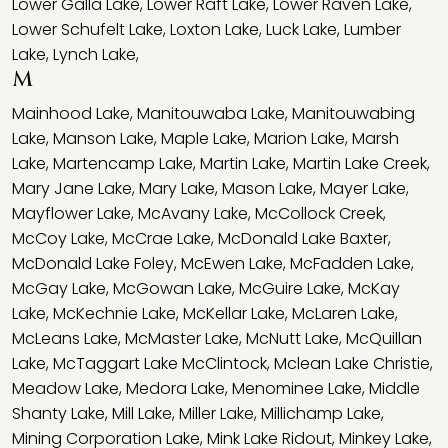
Lower Galla Lake
,
Lower Raft Lake
,
Lower Raven Lake
,
Lower Schufelt Lake
,
Loxton Lake
,
Luck Lake
,
Lumber
Lake
,
Lynch Lake
,
M
Mainhood Lake
,
Manitouwaba Lake
,
Manitouwabing
Lake
,
Manson Lake
,
Maple Lake
,
Marion Lake
,
Marsh
Lake
,
Martencamp Lake
,
Martin Lake
,
Martin Lake Creek
,
Mary Jane Lake
,
Mary Lake
,
Mason Lake
,
Mayer Lake
,
Mayflower Lake
,
McAvany Lake
,
McCollock Creek
,
McCoy Lake
,
McCrae Lake
,
McDonald Lake Baxter
,
McDonald Lake Foley
,
McEwen Lake
,
McFadden Lake
,
McGay Lake
,
McGowan Lake
,
McGuire Lake
,
McKay
Lake
,
McKechnie Lake
,
McKellar Lake
,
McLaren Lake
,
McLeans Lake
,
McMaster Lake
,
McNutt Lake
,
McQuillan
Lake
,
McTaggart Lake McClintock
,
Mclean Lake Christie
,
Meadow Lake
,
Medora Lake
,
Menominee Lake
,
Middle
Shanty Lake
,
Mill Lake
,
Miller Lake
,
Millichamp Lake
,
Mining Corporation Lake
,
Mink Lake Ridout
,
Minkey Lake
,