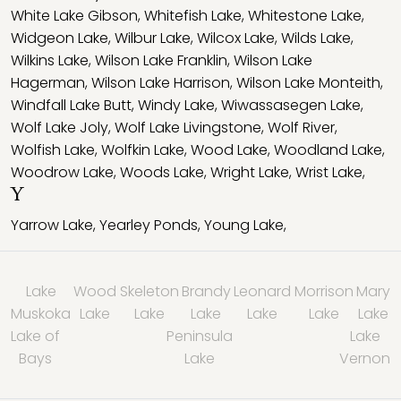
White Lake Gibson
,
Whitefish Lake
,
Whitestone Lake
,
Widgeon Lake
,
Wilbur Lake
,
Wilcox Lake
,
Wilds Lake
,
Wilkins Lake
,
Wilson Lake Franklin
,
Wilson Lake
Hagerman
,
Wilson Lake Harrison
,
Wilson Lake Monteith
,
Windfall Lake Butt
,
Windy Lake
,
Wiwassasegen Lake
,
Wolf Lake Joly
,
Wolf Lake Livingstone
,
Wolf River
,
Wolfish Lake
,
Wolfkin Lake
,
Wood Lake
,
Woodland Lake
,
Woodrow Lake
,
Woods Lake
,
Wright Lake
,
Wrist Lake
,
Y
Yarrow Lake
,
Yearley Ponds
,
Young Lake
,
Lake
Wood
Skeleton
Brandy
Leonard
Morrison
Mary
Muskoka
Lake
Lake
Lake
Lake
Lake
Lake
Lake of
Peninsula
Lake
Bays
Lake
Vernon