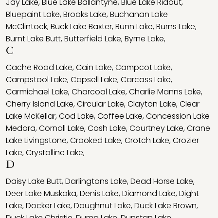
Jay Lake
,
Blue Lake Ballantyne
,
Blue Lake Ridout
,
Bluepaint Lake
,
Brooks Lake
,
Buchanan Lake
McClintock
,
Buck Lake Baxter
,
Bunn Lake
,
Burns Lake
,
Burnt Lake Butt
,
Butterfield Lake
,
Byrne Lake
,
C
Cache Road Lake
,
Cain Lake
,
Campcot Lake
,
Campstool Lake
,
Capsell Lake
,
Carcass Lake
,
Carmichael Lake
,
Charcoal Lake
,
Charlie Manns Lake
,
Cherry Island Lake
,
Circular Lake
,
Clayton Lake
,
Clear
Lake McKellar
,
Cod Lake
,
Coffee Lake
,
Concession Lake
Medora
,
Cornall Lake
,
Cosh Lake
,
Courtney Lake
,
Crane
Lake Livingstone
,
Crooked Lake
,
Crotch Lake
,
Crozier
Lake
,
Crystalline Lake
,
D
Daisy Lake Butt
,
Darlingtons Lake
,
Dead Horse Lake
,
Deer Lake Muskoka
,
Denis Lake
,
Diamond Lake
,
Dight
Lake
,
Docker Lake
,
Doughnut Lake
,
Duck Lake Brown
,
Duck Lake Christie
,
Dump Lake
,
Dunstan Lake
,