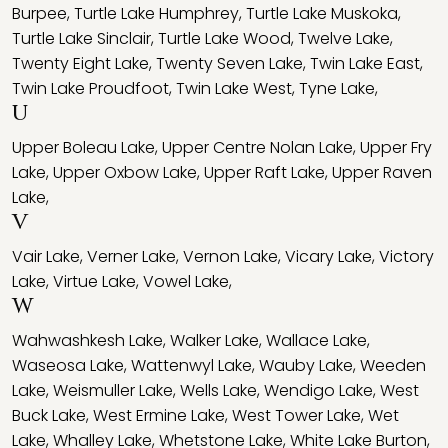
Burpee
,
Turtle Lake Humphrey
,
Turtle Lake Muskoka
,
Turtle Lake Sinclair
,
Turtle Lake Wood
,
Twelve Lake
,
Twenty Eight Lake
,
Twenty Seven Lake
,
Twin Lake East
,
Twin Lake Proudfoot
,
Twin Lake West
,
Tyne Lake
,
U
Upper Boleau Lake
,
Upper Centre Nolan Lake
,
Upper Fry
Lake
,
Upper Oxbow Lake
,
Upper Raft Lake
,
Upper Raven
Lake
,
V
Vair Lake
,
Verner Lake
,
Vernon Lake
,
Vicary Lake
,
Victory
Lake
,
Virtue Lake
,
Vowel Lake
,
W
Wahwashkesh Lake
,
Walker Lake
,
Wallace Lake
,
Waseosa Lake
,
Wattenwyl Lake
,
Wauby Lake
,
Weeden
Lake
,
Weismuller Lake
,
Wells Lake
,
Wendigo Lake
,
West
Buck Lake
,
West Ermine Lake
,
West Tower Lake
,
Wet
Lake
,
Whalley Lake
,
Whetstone Lake
,
White Lake Burton
,