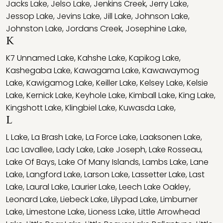
Jacks Lake
,
Jelso Lake
,
Jenkins Creek
,
Jerry Lake
,
Jessop Lake
,
Jevins Lake
,
Jill Lake
,
Johnson Lake
,
Johnston Lake
,
Jordans Creek
,
Josephine Lake
,
K
K7 Unnamed Lake
,
Kahshe Lake
,
Kapikog Lake
,
Kashegaba Lake
,
Kawagama Lake
,
Kawawaymog
Lake
,
Kawigamog Lake
,
Keiller Lake
,
Kelsey Lake
,
Kelsie
Lake
,
Kernick Lake
,
Keyhole Lake
,
Kimball Lake
,
King Lake
,
Kingshott Lake
,
Klingbiel Lake
,
Kuwasda Lake
,
L
L Lake
,
La Brash Lake
,
La Force Lake
,
Laaksonen Lake
,
Lac Lavallee
,
Lady Lake
,
Lake Joseph
,
Lake Rosseau
,
Lake Of Bays
,
Lake Of Many Islands
,
Lambs Lake
,
Lane
Lake
,
Langford Lake
,
Larson Lake
,
Lassetter Lake
,
Last
Lake
,
Laural Lake
,
Laurier Lake
,
Leech Lake Oakley
,
Leonard Lake
,
Liebeck Lake
,
Lilypad Lake
,
Limburner
Lake
,
Limestone Lake
,
Lioness Lake
,
Little Arrowhead