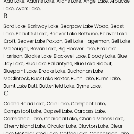
Ada Lake
,
Adams Lake
,
Allans Lake
,
Angel Lake
,
Arbuckle
Lake
,
Ayers Lake
,
B
Bard Lake
,
Barkway Lake
,
Bearpaw Lake Wood
,
Beast
Lake
,
Beautiful Lake
,
Beaver Lake Bethune
,
Beaver Lake
Croft
,
Beaver Lake Paxton
,
Bell Lake Hagerman
,
Bell Lake
McDougall
,
Bevan Lake
,
Big Hoover Lake
,
Bird Lake
Harrison
,
Blackie Lake
,
Blackwell Lake
,
Bloody Lake
,
Blue
Jay Lake
,
Blue Lake Ballantyne
,
Blue Lake Ridout
,
Bluepaint Lake
,
Brooks Lake
,
Buchanan Lake
McClintock
,
Buck Lake Baxter
,
Bunn Lake
,
Burns Lake
,
Burnt Lake Butt
,
Butterfield Lake
,
Byrne Lake
,
C
Cache Road Lake
,
Cain Lake
,
Campcot Lake
,
Campstool Lake
,
Capsell Lake
,
Carcass Lake
,
Carmichael Lake
,
Charcoal Lake
,
Charlie Manns Lake
,
Cherry Island Lake
,
Circular Lake
,
Clayton Lake
,
Clear
Lake McKellar
,
Cod Lake
,
Coffee Lake
,
Concession Lake