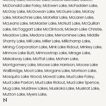
McDonald Lake Foley
,
McEwen Lake
,
McFadden Lake
,
McGay Lake
,
McGowan Lake
,
McGuire Lake
,
McKay
Lake
,
McKechnie Lake
,
McKellar Lake
,
McLaren Lake
,
McLeans Lake
,
McMaster Lake
,
McNutt Lake
,
McQuillan
Lake
,
McTaggart Lake McClintock
,
Mclean Lake Christie
,
Meadow Lake
,
Medora Lake
,
Menominee Lake
,
Middle
Shanty Lake
,
Mill Lake
,
Miller Lake
,
Millichamp Lake
,
Mining Corporation Lake
,
Mink Lake Ridout
,
Minkey Lake
,
Minnow Lake Butt
,
Minnowtrap Lake
,
Mirage Lake
,
Miskokway Lake
,
Moffat Lake
,
Mohan Lake
,
Montgomery Lake
,
Moose Lake Harrison
,
Moose Lake
Wallbridge
,
Moot Lake
,
Morgans Lake
,
Morrison Lake
,
Mosquito Lake Wood
,
Mowat Lake
,
Mud Lake Foley
,
Mud Lake Paxton
,
Mud Lake Ridout
,
Mud Lake Spence
,
Mug Lake
,
Muldrew Lakes
,
Muskoka Lake
,
Muskrat Lake
,
Mutton Lake
,
Myers Lake
,
N