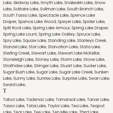
Lake
,
Skidway Lake
,
Smyth Lake
,
Snakeskin Lake
,
Snow
Lake
,
Solitaire Lake
,
Sollman Lake
,
South Branch Lake
,
South Tasso Lake
,
Spectacle Lake
,
Spence Lake
Draper
,
Spence Lake Wood
,
Speyer Lake
,
Spider Lake
,
Split Rock Lake
,
Spring Lake Armour
,
Spring Lake Draper
,
Spring Lake Lount
,
Spring Lake Oakley
,
Spruce Lake
,
Spry Lake
,
Squaw Lake
,
Standing Lake
,
Stanleys Creek
,
Stanzel Lake
,
Star Lake
,
Starvation Lake
,
Stata Lake
,
Sterling Creek
,
Stewart Lake
,
Stewart Lake McKellar
,
Stoneleigh Lake
,
Stoney Lake
,
Storm Lake
,
Stove Lake
,
Strathdee Lake
,
Stringer Lake
,
Stuart Lake
,
Sucker Lake
,
Sugar Bush Lake
,
Sugar Lake
,
Sugar Lake Creek
,
Sunken
Lake
,
Sunny Lake
,
Sunrise Lake
,
Surprise Lake
,
Swan Lake
,
Sward Lake
,
T
Tabor Lake
,
Tadenac Lake
,
Tamarack Lake
,
Tarver Lake
,
Tasso Lake
,
Tatai Lake
,
Taylor Lake
,
Tea Lake
,
Teapot
Lake
,
Tear Lake
,
Tee Lake
,
Ten Mile Lake
,
Third Lake
,