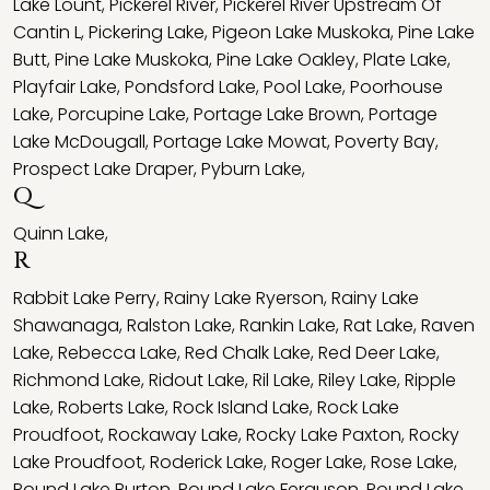
Lake Lount
,
Pickerel River
,
Pickerel River Upstream Of
Cantin L
,
Pickering Lake
,
Pigeon Lake Muskoka
,
Pine Lake
Butt
,
Pine Lake Muskoka
,
Pine Lake Oakley
,
Plate Lake
,
Playfair Lake
,
Pondsford Lake
,
Pool Lake
,
Poorhouse
Lake
,
Porcupine Lake
,
Portage Lake Brown
,
Portage
Lake McDougall
,
Portage Lake Mowat
,
Poverty Bay
,
Prospect Lake Draper
,
Pyburn Lake
,
Q
Quinn Lake
,
R
Rabbit Lake Perry
,
Rainy Lake Ryerson
,
Rainy Lake
Shawanaga
,
Ralston Lake
,
Rankin Lake
,
Rat Lake
,
Raven
Lake
,
Rebecca Lake
,
Red Chalk Lake
,
Red Deer Lake
,
Richmond Lake
,
Ridout Lake
,
Ril Lake
,
Riley Lake
,
Ripple
Lake
,
Roberts Lake
,
Rock Island Lake
,
Rock Lake
Proudfoot
,
Rockaway Lake
,
Rocky Lake Paxton
,
Rocky
Lake Proudfoot
,
Roderick Lake
,
Roger Lake
,
Rose Lake
,
Round Lake Burton
,
Round Lake Ferguson
,
Round Lake