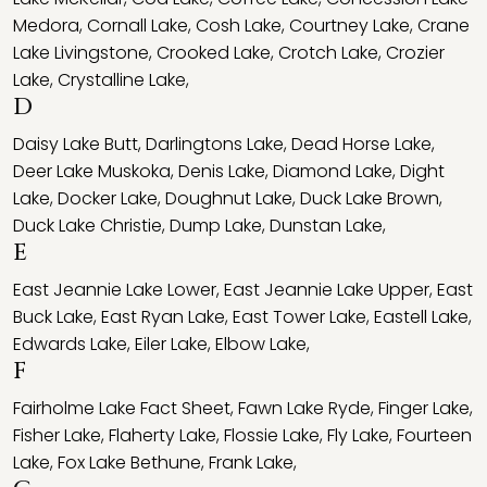
Medora
,
Cornall Lake
,
Cosh Lake
,
Courtney Lake
,
Crane
Lake Livingstone
,
Crooked Lake
,
Crotch Lake
,
Crozier
Lake
,
Crystalline Lake
,
D
Daisy Lake Butt
,
Darlingtons Lake
,
Dead Horse Lake
,
Deer Lake Muskoka
,
Denis Lake
,
Diamond Lake
,
Dight
Lake
,
Docker Lake
,
Doughnut Lake
,
Duck Lake Brown
,
Duck Lake Christie
,
Dump Lake
,
Dunstan Lake
,
E
East Jeannie Lake Lower
,
East Jeannie Lake Upper
,
East
Buck Lake
,
East Ryan Lake
,
East Tower Lake
,
Eastell Lake
,
Edwards Lake
,
Eiler Lake
,
Elbow Lake
,
F
Fairholme Lake Fact Sheet
,
Fawn Lake Ryde
,
Finger Lake
,
Fisher Lake
,
Flaherty Lake
,
Flossie Lake
,
Fly Lake
,
Fourteen
Lake
,
Fox Lake Bethune
,
Frank Lake
,