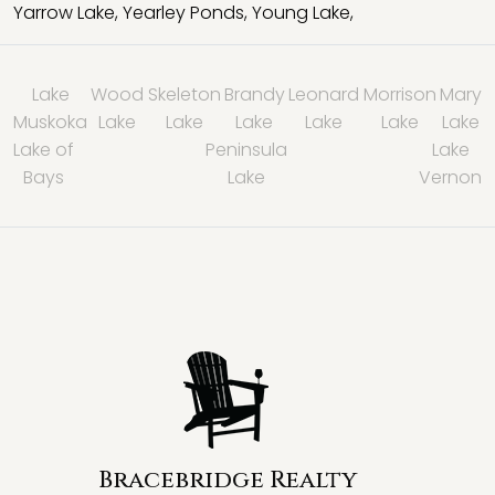
Yarrow Lake
,
Yearley Ponds
,
Young Lake
,
Lake
Wood
Skeleton
Brandy
Leonard
Morrison
Mary
Muskoka
Lake
Lake
Lake
Lake
Lake
Lake
Lake of
Peninsula
Lake
Bays
Lake
Vernon
Bracebridge Realty