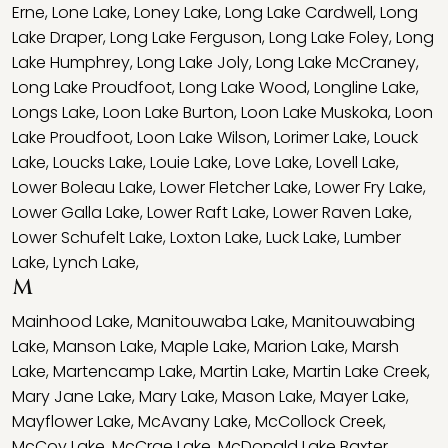
Erne
,
Lone Lake
,
Loney Lake
,
Long Lake Cardwell
,
Long
Lake Draper
,
Long Lake Ferguson
,
Long Lake Foley
,
Long
Lake Humphrey
,
Long Lake Joly
,
Long Lake McCraney
,
Long Lake Proudfoot
,
Long Lake Wood
,
Longline Lake
,
Longs Lake
,
Loon Lake Burton
,
Loon Lake Muskoka
,
Loon
Lake Proudfoot
,
Loon Lake Wilson
,
Lorimer Lake
,
Louck
Lake
,
Loucks Lake
,
Louie Lake
,
Love Lake
,
Lovell Lake
,
Lower Boleau Lake
,
Lower Fletcher Lake
,
Lower Fry Lake
,
Lower Galla Lake
,
Lower Raft Lake
,
Lower Raven Lake
,
Lower Schufelt Lake
,
Loxton Lake
,
Luck Lake
,
Lumber
Lake
,
Lynch Lake
,
M
Mainhood Lake
,
Manitouwaba Lake
,
Manitouwabing
Lake
,
Manson Lake
,
Maple Lake
,
Marion Lake
,
Marsh
Lake
,
Martencamp Lake
,
Martin Lake
,
Martin Lake Creek
,
Mary Jane Lake
,
Mary Lake
,
Mason Lake
,
Mayer Lake
,
Mayflower Lake
,
McAvany Lake
,
McCollock Creek
,
McCoy Lake
,
McCrae Lake
,
McDonald Lake Baxter
,