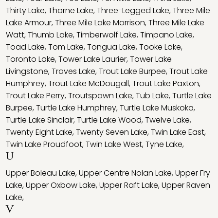
Thirty Lake
,
Thorne Lake
,
Three-Legged Lake
,
Three Mile
Lake Armour
,
Three Mile Lake Morrison
,
Three Mile Lake
Watt
,
Thumb Lake
,
Timberwolf Lake
,
Timpano Lake
,
Toad Lake
,
Tom Lake
,
Tongua Lake
,
Tooke Lake
,
Toronto Lake
,
Tower Lake Laurier
,
Tower Lake
Livingstone
,
Traves Lake
,
Trout Lake Burpee
,
Trout Lake
Humphrey
,
Trout Lake McDougall
,
Trout Lake Paxton
,
Trout Lake Perry
,
Troutspawn Lake
,
Tub Lake
,
Turtle Lake
Burpee
,
Turtle Lake Humphrey
,
Turtle Lake Muskoka
,
Turtle Lake Sinclair
,
Turtle Lake Wood
,
Twelve Lake
,
Twenty Eight Lake
,
Twenty Seven Lake
,
Twin Lake East
,
Twin Lake Proudfoot
,
Twin Lake West
,
Tyne Lake
,
U
Upper Boleau Lake
,
Upper Centre Nolan Lake
,
Upper Fry
Lake
,
Upper Oxbow Lake
,
Upper Raft Lake
,
Upper Raven
Lake
,
V