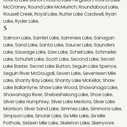
McCraney
,
Round Lake McMurrich
,
Roundabout Lake
,
Rousell Creek
,
Royal Lake
,
Rutter Lake Cardwell
,
Ryan
Lake
,
Ryder Lake
,
S
Salmon Lake
,
Samlet Lake
,
Sammies Lake
,
Sanagan
Lake
,
Sand Lake
,
Santa Lake
,
Saucer Lake
,
Saunders
Lake
,
Sausage Lake
,
Saw Lake
,
Scheil Lake
,
Schmeiler
Lake
,
Schufelt Lake
,
Scott Lake
,
Second Lake
,
Secret
Lake Baxter
,
Secret Lake Burton
,
Seguin Lake Spence
,
Seguin River McDougall
,
Seven Lake
,
Seventeen Mile
Lake
,
Shanty Bay Lakes
,
Shanty Lake McKellar
,
Shaw
Lake Ballantyne
,
Shaw Lake Wood
,
Shawanaga Lake
,
Shawanaga River
,
Shebeshekong Lake
,
Shoe Lake
,
Silver Lake Humphrey
,
Silver Lake Medora
,
Silver Lake
Morrison
,
Silver Sand Lake
,
Simmes Lake
,
Simmons Lake
,
Simpson Lake
,
Sinclair Lake
,
Six Mile Lake
,
Six Mile
Pothole
,
Sixteen Mile Lake
,
Skeleton Lake
,
Skerryvore