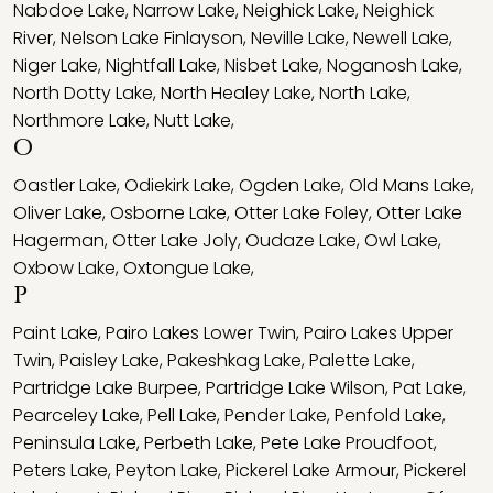
Nabdoe Lake
,
Narrow Lake
,
Neighick Lake
,
Neighick
River
,
Nelson Lake Finlayson
,
Neville Lake
,
Newell Lake
,
Niger Lake
,
Nightfall Lake
,
Nisbet Lake
,
Noganosh Lake
,
North Dotty Lake
,
North Healey Lake
,
North Lake
,
Northmore Lake
,
Nutt Lake
,
O
Oastler Lake
,
Odiekirk Lake
,
Ogden Lake
,
Old Mans Lake
,
Oliver Lake
,
Osborne Lake
,
Otter Lake Foley
,
Otter Lake
Hagerman
,
Otter Lake Joly
,
Oudaze Lake
,
Owl Lake
,
Oxbow Lake
,
Oxtongue Lake
,
P
Paint Lake
,
Pairo Lakes Lower Twin
,
Pairo Lakes Upper
Twin
,
Paisley Lake
,
Pakeshkag Lake
,
Palette Lake
,
Partridge Lake Burpee
,
Partridge Lake Wilson
,
Pat Lake
,
Pearceley Lake
,
Pell Lake
,
Pender Lake
,
Penfold Lake
,
Peninsula Lake
,
Perbeth Lake
,
Pete Lake Proudfoot
,
Peters Lake
,
Peyton Lake
,
Pickerel Lake Armour
,
Pickerel