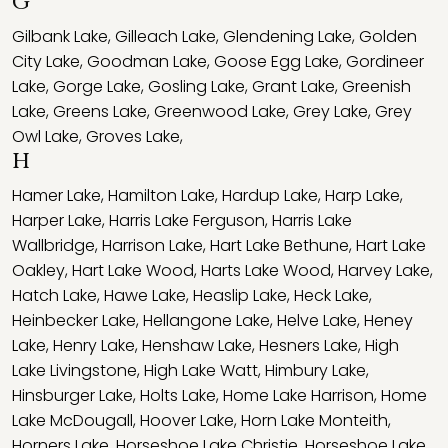
G
Gilbank Lake
,
Gilleach Lake
,
Glendening Lake
,
Golden
City Lake
,
Goodman Lake
,
Goose Egg Lake
,
Gordineer
Lake
,
Gorge Lake
,
Gosling Lake
,
Grant Lake
,
Greenish
Lake
,
Greens Lake
,
Greenwood Lake
,
Grey Lake
,
Grey
Owl Lake
,
Groves Lake
,
H
Hamer Lake
,
Hamilton Lake
,
Hardup Lake
,
Harp Lake
,
Harper Lake
,
Harris Lake Ferguson
,
Harris Lake
Wallbridge
,
Harrison Lake
,
Hart Lake Bethune
,
Hart Lake
Oakley
,
Hart Lake Wood
,
Harts Lake Wood
,
Harvey Lake
,
Hatch Lake
,
Hawe Lake
,
Heaslip Lake
,
Heck Lake
,
Heinbecker Lake
,
Hellangone Lake
,
Helve Lake
,
Heney
Lake
,
Henry Lake
,
Henshaw Lake
,
Hesners Lake
,
High
Lake Livingstone
,
High Lake Watt
,
Himbury Lake
,
Hinsburger Lake
,
Holts Lake
,
Home Lake Harrison
,
Home
Lake McDougall
,
Hoover Lake
,
Horn Lake Monteith
,
Horners Lake
,
Horseshoe Lake Christie
,
Horseshoe Lake