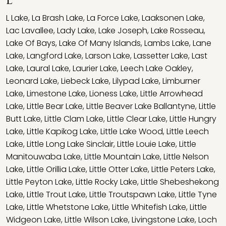
L
L Lake
,
La Brash Lake
,
La Force Lake
,
Laaksonen Lake
,
Lac Lavallee
,
Lady Lake
,
Lake Joseph
,
Lake Rosseau
,
Lake Of Bays
,
Lake Of Many Islands
,
Lambs Lake
,
Lane
Lake
,
Langford Lake
,
Larson Lake
,
Lassetter Lake
,
Last
Lake
,
Laural Lake
,
Laurier Lake
,
Leech Lake Oakley
,
Leonard Lake
,
Liebeck Lake
,
Lilypad Lake
,
Limburner
Lake
,
Limestone Lake
,
Lioness Lake
,
Little Arrowhead
Lake
,
Little Bear Lake
,
Little Beaver Lake Ballantyne
,
Little
Butt Lake
,
Little Clam Lake
,
Little Clear Lake
,
Little Hungry
Lake
,
Little Kapikog Lake
,
Little Lake Wood
,
Little Leech
Lake
,
Little Long Lake Sinclair
,
Little Louie Lake
,
Little
Manitouwaba Lake
,
Little Mountain Lake
,
Little Nelson
Lake
,
Little Orillia Lake
,
Little Otter Lake
,
Little Peters Lake
,
Little Peyton Lake
,
Little Rocky Lake
,
Little Shebeshekong
Lake
,
Little Trout Lake
,
Little Troutspawn Lake
,
Little Tyne
Lake
,
Little Whetstone Lake
,
Little Whitefish Lake
,
Little
Widgeon Lake
,
Little Wilson Lake
,
Livingstone Lake
,
Loch