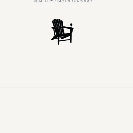
REALTOR® / Broker of Record
Lake
Loon
Sparrow
Kahshe
Riley
Prospect
McKay
Joseph
Lake
Lake
Lake
Lake
Lake
Lake
Healey
Echo
Ril
Lake
Lake
Lake