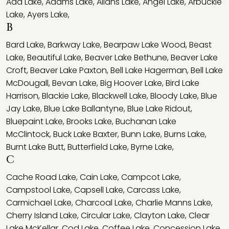
Ada Lake
,
Adams Lake
,
Allans Lake
,
Angel Lake
,
Arbuckle
Lake
,
Ayers Lake
,
B
Bard Lake
,
Barkway Lake
,
Bearpaw Lake Wood
,
Beast
Lake
,
Beautiful Lake
,
Beaver Lake Bethune
,
Beaver Lake
Croft
,
Beaver Lake Paxton
,
Bell Lake Hagerman
,
Bell Lake
McDougall
,
Bevan Lake
,
Big Hoover Lake
,
Bird Lake
Harrison
,
Blackie Lake
,
Blackwell Lake
,
Bloody Lake
,
Blue
Jay Lake
,
Blue Lake Ballantyne
,
Blue Lake Ridout
,
Bluepaint Lake
,
Brooks Lake
,
Buchanan Lake
McClintock
,
Buck Lake Baxter
,
Bunn Lake
,
Burns Lake
,
Burnt Lake Butt
,
Butterfield Lake
,
Byrne Lake
,
C
Cache Road Lake
,
Cain Lake
,
Campcot Lake
,
Campstool Lake
,
Capsell Lake
,
Carcass Lake
,
Carmichael Lake
,
Charcoal Lake
,
Charlie Manns Lake
,
Cherry Island Lake
,
Circular Lake
,
Clayton Lake
,
Clear
Lake McKellar
,
Cod Lake
,
Coffee Lake
,
Concession Lake