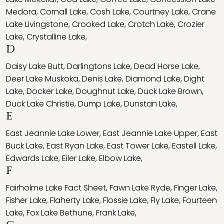
Medora
,
Cornall Lake
,
Cosh Lake
,
Courtney Lake
,
Crane
Lake Livingstone
,
Crooked Lake
,
Crotch Lake
,
Crozier
Lake
,
Crystalline Lake
,
D
Daisy Lake Butt
,
Darlingtons Lake
,
Dead Horse Lake
,
Deer Lake Muskoka
,
Denis Lake
,
Diamond Lake
,
Dight
Lake
,
Docker Lake
,
Doughnut Lake
,
Duck Lake Brown
,
Duck Lake Christie
,
Dump Lake
,
Dunstan Lake
,
E
East Jeannie Lake Lower
,
East Jeannie Lake Upper
,
East
Buck Lake
,
East Ryan Lake
,
East Tower Lake
,
Eastell Lake
,
Edwards Lake
,
Eiler Lake
,
Elbow Lake
,
F
Fairholme Lake Fact Sheet
,
Fawn Lake Ryde
,
Finger Lake
,
Fisher Lake
,
Flaherty Lake
,
Flossie Lake
,
Fly Lake
,
Fourteen
Lake
,
Fox Lake Bethune
,
Frank Lake
,