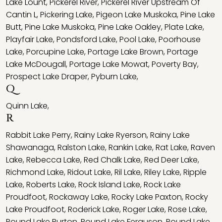
Lake Lount
,
Pickerel River
,
Pickerel River Upstream Of
Cantin L
,
Pickering Lake
,
Pigeon Lake Muskoka
,
Pine Lake
Butt
,
Pine Lake Muskoka
,
Pine Lake Oakley
,
Plate Lake
,
Playfair Lake
,
Pondsford Lake
,
Pool Lake
,
Poorhouse
Lake
,
Porcupine Lake
,
Portage Lake Brown
,
Portage
Lake McDougall
,
Portage Lake Mowat
,
Poverty Bay
,
Prospect Lake Draper
,
Pyburn Lake
,
Q
Quinn Lake
,
R
Rabbit Lake Perry
,
Rainy Lake Ryerson
,
Rainy Lake
Shawanaga
,
Ralston Lake
,
Rankin Lake
,
Rat Lake
,
Raven
Lake
,
Rebecca Lake
,
Red Chalk Lake
,
Red Deer Lake
,
Richmond Lake
,
Ridout Lake
,
Ril Lake
,
Riley Lake
,
Ripple
Lake
,
Roberts Lake
,
Rock Island Lake
,
Rock Lake
Proudfoot
,
Rockaway Lake
,
Rocky Lake Paxton
,
Rocky
Lake Proudfoot
,
Roderick Lake
,
Roger Lake
,
Rose Lake
,
Round Lake Burton
,
Round Lake Ferguson
,
Round Lake