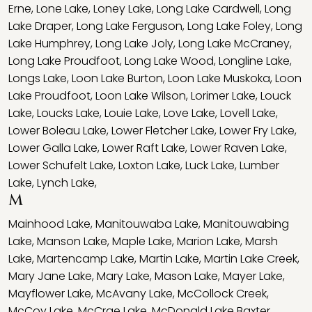
Erne
,
Lone Lake
,
Loney Lake
,
Long Lake Cardwell
,
Long
Lake Draper
,
Long Lake Ferguson
,
Long Lake Foley
,
Long
Lake Humphrey
,
Long Lake Joly
,
Long Lake McCraney
,
Long Lake Proudfoot
,
Long Lake Wood
,
Longline Lake
,
Longs Lake
,
Loon Lake Burton
,
Loon Lake Muskoka
,
Loon
Lake Proudfoot
,
Loon Lake Wilson
,
Lorimer Lake
,
Louck
Lake
,
Loucks Lake
,
Louie Lake
,
Love Lake
,
Lovell Lake
,
Lower Boleau Lake
,
Lower Fletcher Lake
,
Lower Fry Lake
,
Lower Galla Lake
,
Lower Raft Lake
,
Lower Raven Lake
,
Lower Schufelt Lake
,
Loxton Lake
,
Luck Lake
,
Lumber
Lake
,
Lynch Lake
,
M
Mainhood Lake
,
Manitouwaba Lake
,
Manitouwabing
Lake
,
Manson Lake
,
Maple Lake
,
Marion Lake
,
Marsh
Lake
,
Martencamp Lake
,
Martin Lake
,
Martin Lake Creek
,
Mary Jane Lake
,
Mary Lake
,
Mason Lake
,
Mayer Lake
,
Mayflower Lake
,
McAvany Lake
,
McCollock Creek
,
McCoy Lake
,
McCrae Lake
,
McDonald Lake Baxter
,