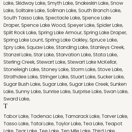
Lake
,
Skidway Lake
,
Smyth Lake
,
Snakeskin Lake
,
Snow
Lake
,
Solitaire Lake
,
Sollman Lake
,
South Branch Lake
,
South Tasso Lake
,
Spectacle Lake
,
Spence Lake
Draper
,
Spence Lake Wood
,
Speyer Lake
,
Spider Lake
,
Split Rock Lake
,
Spring Lake Armour
,
Spring Lake Draper
,
Spring Lake Lount
,
Spring Lake Oakley
,
Spruce Lake
,
Spry Lake
,
Squaw Lake
,
Standing Lake
,
Stanleys Creek
,
Stanzel Lake
,
Star Lake
,
Starvation Lake
,
Stata Lake
,
Sterling Creek
,
Stewart Lake
,
Stewart Lake McKellar
,
Stoneleigh Lake
,
Stoney Lake
,
Storm Lake
,
Stove Lake
,
Strathdee Lake
,
Stringer Lake
,
Stuart Lake
,
Sucker Lake
,
Sugar Bush Lake
,
Sugar Lake
,
Sugar Lake Creek
,
Sunken
Lake
,
Sunny Lake
,
Sunrise Lake
,
Surprise Lake
,
Swan Lake
,
Sward Lake
,
T
Tabor Lake
,
Tadenac Lake
,
Tamarack Lake
,
Tarver Lake
,
Tasso Lake
,
Tatai Lake
,
Taylor Lake
,
Tea Lake
,
Teapot
Lake
,
Tear Lake
,
Tee Lake
,
Ten Mile Lake
,
Third Lake
,