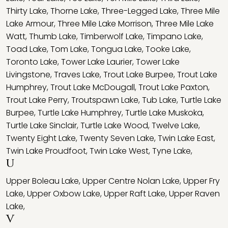
Thirty Lake
,
Thorne Lake
,
Three-Legged Lake
,
Three Mile
Lake Armour
,
Three Mile Lake Morrison
,
Three Mile Lake
Watt
,
Thumb Lake
,
Timberwolf Lake
,
Timpano Lake
,
Toad Lake
,
Tom Lake
,
Tongua Lake
,
Tooke Lake
,
Toronto Lake
,
Tower Lake Laurier
,
Tower Lake
Livingstone
,
Traves Lake
,
Trout Lake Burpee
,
Trout Lake
Humphrey
,
Trout Lake McDougall
,
Trout Lake Paxton
,
Trout Lake Perry
,
Troutspawn Lake
,
Tub Lake
,
Turtle Lake
Burpee
,
Turtle Lake Humphrey
,
Turtle Lake Muskoka
,
Turtle Lake Sinclair
,
Turtle Lake Wood
,
Twelve Lake
,
Twenty Eight Lake
,
Twenty Seven Lake
,
Twin Lake East
,
Twin Lake Proudfoot
,
Twin Lake West
,
Tyne Lake
,
U
Upper Boleau Lake
,
Upper Centre Nolan Lake
,
Upper Fry
Lake
,
Upper Oxbow Lake
,
Upper Raft Lake
,
Upper Raven
Lake
,
V