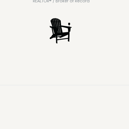
REALTOR® / Broker of Record
Lake
Loon
Sparrow
Kahshe
Riley
Prospect
McKay
Joseph
Lake
Lake
Lake
Lake
Lake
Lake
Healey
Echo
Ril
Lake
Lake
Lake