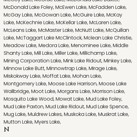
McDonald Lake Foley
,
McEwen Lake
,
McFadden Lake
,
McGay Lake
,
McGowan Lake
,
McGuire Lake
,
McKay
Lake
,
McKechnie Lake
,
McKellar Lake
,
McLaren Lake
,
McLeans Lake
,
McMaster Lake
,
McNutt Lake
,
McQuillan
Lake
,
McTaggart Lake McClintock
,
Mclean Lake Christie
,
Meadow Lake
,
Medora Lake
,
Menominee Lake
,
Middle
Shanty Lake
,
Mill Lake
,
Miller Lake
,
Millichamp Lake
,
Mining Corporation Lake
,
Mink Lake Ridout
,
Minkey Lake
,
Minnow Lake Butt
,
Minnowtrap Lake
,
Mirage Lake
,
Miskokway Lake
,
Moffat Lake
,
Mohan Lake
,
Montgomery Lake
,
Moose Lake Harrison
,
Moose Lake
Wallbridge
,
Moot Lake
,
Morgans Lake
,
Morrison Lake
,
Mosquito Lake Wood
,
Mowat Lake
,
Mud Lake Foley
,
Mud Lake Paxton
,
Mud Lake Ridout
,
Mud Lake Spence
,
Mug Lake
,
Muldrew Lakes
,
Muskoka Lake
,
Muskrat Lake
,
Mutton Lake
,
Myers Lake
,
N