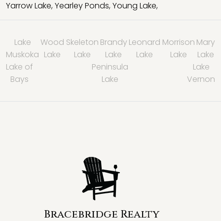
Yarrow Lake
,
Yearley Ponds
,
Young Lake
,
Lake
Wood
Skeleton
Brandy
Leonard
Morrison
Mary
Muskoka
Lake
Lake
Lake
Lake
Lake
Lake
Lake of
Peninsula
Lake
Bays
Lake
Vernon
Bracebridge Realty