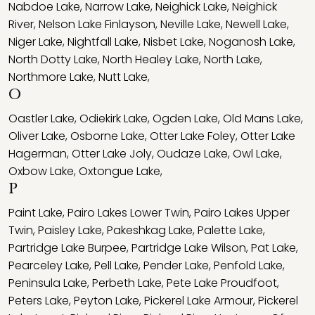
Nabdoe Lake
,
Narrow Lake
,
Neighick Lake
,
Neighick
River
,
Nelson Lake Finlayson
,
Neville Lake
,
Newell Lake
,
Niger Lake
,
Nightfall Lake
,
Nisbet Lake
,
Noganosh Lake
,
North Dotty Lake
,
North Healey Lake
,
North Lake
,
Northmore Lake
,
Nutt Lake
,
O
Oastler Lake
,
Odiekirk Lake
,
Ogden Lake
,
Old Mans Lake
,
Oliver Lake
,
Osborne Lake
,
Otter Lake Foley
,
Otter Lake
Hagerman
,
Otter Lake Joly
,
Oudaze Lake
,
Owl Lake
,
Oxbow Lake
,
Oxtongue Lake
,
P
Paint Lake
,
Pairo Lakes Lower Twin
,
Pairo Lakes Upper
Twin
,
Paisley Lake
,
Pakeshkag Lake
,
Palette Lake
,
Partridge Lake Burpee
,
Partridge Lake Wilson
,
Pat Lake
,
Pearceley Lake
,
Pell Lake
,
Pender Lake
,
Penfold Lake
,
Peninsula Lake
,
Perbeth Lake
,
Pete Lake Proudfoot
,
Peters Lake
,
Peyton Lake
,
Pickerel Lake Armour
,
Pickerel