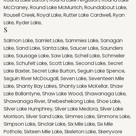
McCraney
,
Round Lake McMurrich
,
Roundabout Lake
,
Rousell Creek
,
Royal Lake
,
Rutter Lake Cardwell
,
Ryan
Lake
,
Ryder Lake
,
S
Salmon Lake
,
Samlet Lake
,
Sammies Lake
,
Sanagan
Lake
,
Sand Lake
,
Santa Lake
,
Saucer Lake
,
Saunders
Lake
,
Sausage Lake
,
Saw Lake
,
Scheil Lake
,
Schmeiler
Lake
,
Schufelt Lake
,
Scott Lake
,
Second Lake
,
Secret
Lake Baxter
,
Secret Lake Burton
,
Seguin Lake Spence
,
Seguin River McDougall
,
Seven Lake
,
Seventeen Mile
Lake
,
Shanty Bay Lakes
,
Shanty Lake McKellar
,
Shaw
Lake Ballantyne
,
Shaw Lake Wood
,
Shawanaga Lake
,
Shawanaga River
,
Shebeshekong Lake
,
Shoe Lake
,
Silver Lake Humphrey
,
Silver Lake Medora
,
Silver Lake
Morrison
,
Silver Sand Lake
,
Simmes Lake
,
Simmons Lake
,
Simpson Lake
,
Sinclair Lake
,
Six Mile Lake
,
Six Mile
Pothole
,
Sixteen Mile Lake
,
Skeleton Lake
,
Skerryvore