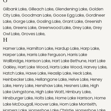
G
Gilbank Lake
,
Gilleach Lake
,
Glendening Lake
,
Golden
City Lake
,
Goodman Lake
,
Goose Egg Lake
,
Gordineer
Lake
,
Gorge Lake
,
Gosling Lake
,
Grant Lake
,
Greenish
Lake
,
Greens Lake
,
Greenwood Lake
,
Grey Lake
,
Grey
Owl Lake
,
Groves Lake
,
H
Hamer Lake
,
Hamilton Lake
,
Hardup Lake
,
Harp Lake
,
Harper Lake
,
Harris Lake Ferguson
,
Harris Lake
Wallbridge
,
Harrison Lake
,
Hart Lake Bethune
,
Hart Lake
Oakley
,
Hart Lake Wood
,
Harts Lake Wood
,
Harvey Lake
,
Hatch Lake
,
Hawe Lake
,
Heaslip Lake
,
Heck Lake
,
Heinbecker Lake
,
Hellangone Lake
,
Helve Lake
,
Heney
Lake
,
Henry Lake
,
Henshaw Lake
,
Hesners Lake
,
High
Lake Livingstone
,
High Lake Watt
,
Himbury Lake
,
Hinsburger Lake
,
Holts Lake
,
Home Lake Harrison
,
Home
Lake McDougall
,
Hoover Lake
,
Horn Lake Monteith
,
Horners Lake
,
Horseshoe Lake Christie
,
Horseshoe Lake