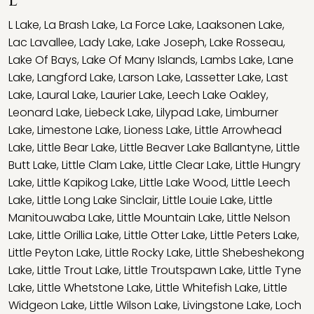
L
L Lake
,
La Brash Lake
,
La Force Lake
,
Laaksonen Lake
,
Lac Lavallee
,
Lady Lake
,
Lake Joseph
,
Lake Rosseau
,
Lake Of Bays
,
Lake Of Many Islands
,
Lambs Lake
,
Lane
Lake
,
Langford Lake
,
Larson Lake
,
Lassetter Lake
,
Last
Lake
,
Laural Lake
,
Laurier Lake
,
Leech Lake Oakley
,
Leonard Lake
,
Liebeck Lake
,
Lilypad Lake
,
Limburner
Lake
,
Limestone Lake
,
Lioness Lake
,
Little Arrowhead
Lake
,
Little Bear Lake
,
Little Beaver Lake Ballantyne
,
Little
Butt Lake
,
Little Clam Lake
,
Little Clear Lake
,
Little Hungry
Lake
,
Little Kapikog Lake
,
Little Lake Wood
,
Little Leech
Lake
,
Little Long Lake Sinclair
,
Little Louie Lake
,
Little
Manitouwaba Lake
,
Little Mountain Lake
,
Little Nelson
Lake
,
Little Orillia Lake
,
Little Otter Lake
,
Little Peters Lake
,
Little Peyton Lake
,
Little Rocky Lake
,
Little Shebeshekong
Lake
,
Little Trout Lake
,
Little Troutspawn Lake
,
Little Tyne
Lake
,
Little Whetstone Lake
,
Little Whitefish Lake
,
Little
Widgeon Lake
,
Little Wilson Lake
,
Livingstone Lake
,
Loch