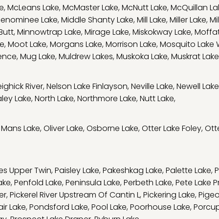
e
,
McLeans Lake
,
McMaster Lake
,
McNutt Lake
,
McQuillan La
enominee Lake
,
Middle Shanty Lake
,
Mill Lake
,
Miller Lake
,
Mi
Butt
,
Minnowtrap Lake
,
Mirage Lake
,
Miskokway Lake
,
Moffat
ge
,
Moot Lake
,
Morgans Lake
,
Morrison Lake
,
Mosquito Lake
ence
,
Mug Lake
,
Muldrew Lakes
,
Muskoka Lake
,
Muskrat Lake
ighick River
,
Nelson Lake Finlayson
,
Neville Lake
,
Newell Lake
ley Lake
,
North Lake
,
Northmore Lake
,
Nutt Lake
,
 Mans Lake
,
Oliver Lake
,
Osborne Lake
,
Otter Lake Foley
,
Ott
kes Upper Twin
,
Paisley Lake
,
Pakeshkag Lake
,
Palette Lake
,
P
ake
,
Penfold Lake
,
Peninsula Lake
,
Perbeth Lake
,
Pete Lake 
er
,
Pickerel River Upstream Of Cantin L
,
Pickering Lake
,
Pige
air Lake
,
Pondsford Lake
,
Pool Lake
,
Poorhouse Lake
,
Porcup