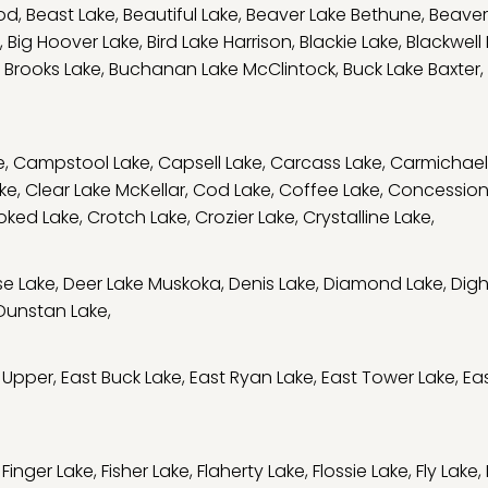
od
,
Beast Lake
,
Beautiful Lake
,
Beaver Lake Bethune
,
Beaver
,
Big Hoover Lake
,
Bird Lake Harrison
,
Blackie Lake
,
Blackwell
,
Brooks Lake
,
Buchanan Lake McClintock
,
Buck Lake Baxter
,
e
,
Campstool Lake
,
Capsell Lake
,
Carcass Lake
,
Carmichael
ke
,
Clear Lake McKellar
,
Cod Lake
,
Coffee Lake
,
Concession
oked Lake
,
Crotch Lake
,
Crozier Lake
,
Crystalline Lake
,
e Lake
,
Deer Lake Muskoka
,
Denis Lake
,
Diamond Lake
,
Digh
Dunstan Lake
,
 Upper
,
East Buck Lake
,
East Ryan Lake
,
East Tower Lake
,
Eas
,
Finger Lake
,
Fisher Lake
,
Flaherty Lake
,
Flossie Lake
,
Fly Lake
,