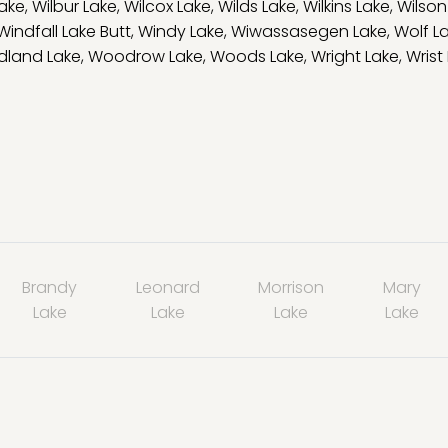
ake
,
Wilbur Lake
,
Wilcox Lake
,
Wilds Lake
,
Wilkins Lake
,
Wilson
Windfall Lake Butt
,
Windy Lake
,
Wiwassasegen Lake
,
Wolf L
land Lake
,
Woodrow Lake
,
Woods Lake
,
Wright Lake
,
Wrist
Brandy
Leonard
Morrison
Mary
Lake
Lake
Lake
Lake