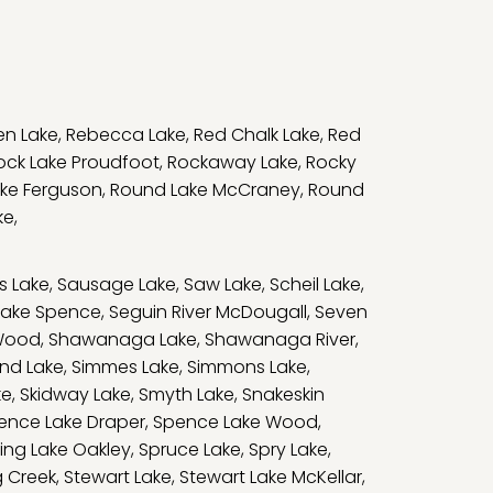
en Lake
,
Rebecca Lake
,
Red Chalk Lake
,
Red
ock Lake Proudfoot
,
Rockaway Lake
,
Rocky
ke Ferguson
,
Round Lake McCraney
,
Round
ke
,
s Lake
,
Sausage Lake
,
Saw Lake
,
Scheil Lake
,
Lake Spence
,
Seguin River McDougall
,
Seven
Wood
,
Shawanaga Lake
,
Shawanaga River
,
and Lake
,
Simmes Lake
,
Simmons Lake
,
ke
,
Skidway Lake
,
Smyth Lake
,
Snakeskin
ence Lake Draper
,
Spence Lake Wood
,
ing Lake Oakley
,
Spruce Lake
,
Spry Lake
,
g Creek
,
Stewart Lake
,
Stewart Lake McKellar
,