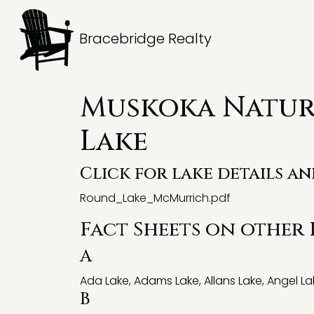
Bracebridge Realty
Muskoka Natura
Lake
Click for lake details a
Round_Lake_McMurrich.pdf
Fact Sheets on other
A
Ada Lake
,
Adams Lake
,
Allans Lake
,
Angel La
B