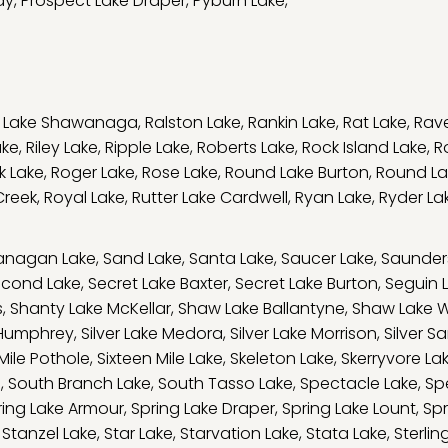
ay
,
Prospect Lake Draper
,
Pyburn Lake
,
y Lake Shawanaga
,
Ralston Lake
,
Rankin Lake
,
Rat Lake
,
Rav
ake
,
Riley Lake
,
Ripple Lake
,
Roberts Lake
,
Rock Island Lake
,
R
k Lake
,
Roger Lake
,
Rose Lake
,
Round Lake Burton
,
Round La
Creek
,
Royal Lake
,
Rutter Lake Cardwell
,
Ryan Lake
,
Ryder La
anagan Lake
,
Sand Lake
,
Santa Lake
,
Saucer Lake
,
Saunder
cond Lake
,
Secret Lake Baxter
,
Secret Lake Burton
,
Seguin 
s
,
Shanty Lake McKellar
,
Shaw Lake Ballantyne
,
Shaw Lake 
e Humphrey
,
Silver Lake Medora
,
Silver Lake Morrison
,
Silver S
 Mile Pothole
,
Sixteen Mile Lake
,
Skeleton Lake
,
Skerryvore La
e
,
South Branch Lake
,
South Tasso Lake
,
Spectacle Lake
,
Sp
ring Lake Armour
,
Spring Lake Draper
,
Spring Lake Lount
,
Spr
,
Stanzel Lake
,
Star Lake
,
Starvation Lake
,
Stata Lake
,
Sterlin