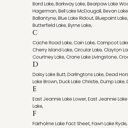
Bard Lake
,
Barkway Lake
,
Bearpaw Lake Wo
Hagerman
,
Bell Lake McDougall
,
Bevan Lake
Ballantyne
,
Blue Lake Ridout
,
Bluepaint Lake
Butterfield Lake
,
Byrne Lake
,
C
Cache Road Lake
,
Cain Lake
,
Campcot Lak
Cherry Island Lake
,
Circular Lake
,
Clayton La
Courtney Lake
,
Crane Lake Livingstone
,
Cro
D
Daisy Lake Butt
,
Darlingtons Lake
,
Dead Hors
Lake Brown
,
Duck Lake Christie
,
Dump Lake
,
E
East Jeannie Lake Lower
,
East Jeannie Lake
Lake
,
F
Fairholme Lake Fact Sheet
,
Fawn Lake Ryde