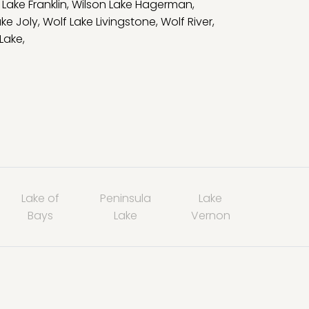
 Lake Franklin
,
Wilson Lake Hagerman
,
ake Joly
,
Wolf Lake Livingstone
,
Wolf River
,
 Lake
,
Lake of
Peninsula
Lake
Bays
Lake
Vernon