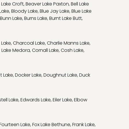
 Lake Croft
,
Beaver Lake Paxton
,
Bell Lake
 Lake
,
Bloody Lake
,
Blue Jay Lake
,
Blue Lake
Bunn Lake
,
Burns Lake
,
Burnt Lake Butt
,
 Lake
,
Charcoal Lake
,
Charlie Manns Lake
,
 Lake Medora
,
Cornall Lake
,
Cosh Lake
,
t Lake
,
Docker Lake
,
Doughnut Lake
,
Duck
tell Lake
,
Edwards Lake
,
Eiler Lake
,
Elbow
Fourteen Lake
,
Fox Lake Bethune
,
Frank Lake
,