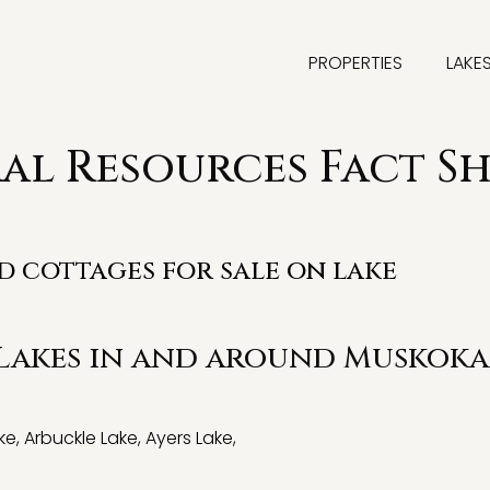
PROPERTIES
LAKE
l Resources Fact S
nd cottages for sale on lake
 Lakes in and around Muskoka
ke
,
Arbuckle Lake
,
Ayers Lake
,