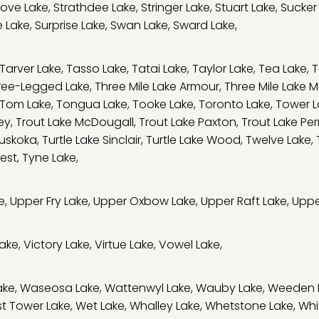
tove Lake
,
Strathdee Lake
,
Stringer Lake
,
Stuart Lake
,
Sucker
e Lake
,
Surprise Lake
,
Swan Lake
,
Sward Lake
,
Tarver Lake
,
Tasso Lake
,
Tatai Lake
,
Taylor Lake
,
Tea Lake
,
T
ree-Legged Lake
,
Three Mile Lake Armour
,
Three Mile Lake M
Tom Lake
,
Tongua Lake
,
Tooke Lake
,
Toronto Lake
,
Tower L
ey
,
Trout Lake McDougall
,
Trout Lake Paxton
,
Trout Lake Per
Muskoka
,
Turtle Lake Sinclair
,
Turtle Lake Wood
,
Twelve Lake
,
est
,
Tyne Lake
,
e
,
Upper Fry Lake
,
Upper Oxbow Lake
,
Upper Raft Lake
,
Uppe
Lake
,
Victory Lake
,
Virtue Lake
,
Vowel Lake
,
ake
,
Waseosa Lake
,
Wattenwyl Lake
,
Wauby Lake
,
Weeden 
t Tower Lake
,
Wet Lake
,
Whalley Lake
,
Whetstone Lake
,
Whi