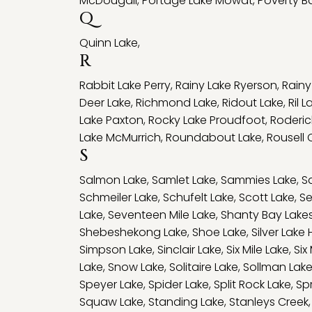
McDougall
,
Portage Lake Mowat
,
Poverty B
Q
Quinn Lake
,
R
Rabbit Lake Perry
,
Rainy Lake Ryerson
,
Rain
Deer Lake
,
Richmond Lake
,
Ridout Lake
,
Ril L
Lake Paxton
,
Rocky Lake Proudfoot
,
Roderic
Lake McMurrich
,
Roundabout Lake
,
Rousell 
S
Salmon Lake
,
Samlet Lake
,
Sammies Lake
,
S
Schmeiler Lake
,
Schufelt Lake
,
Scott Lake
,
Se
Lake
,
Seventeen Mile Lake
,
Shanty Bay Lake
Shebeshekong Lake
,
Shoe Lake
,
Silver Lak
Simpson Lake
,
Sinclair Lake
,
Six Mile Lake
,
Six
Lake
,
Snow Lake
,
Solitaire Lake
,
Sollman Lak
Speyer Lake
,
Spider Lake
,
Split Rock Lake
,
Sp
Squaw Lake
,
Standing Lake
,
Stanleys Creek