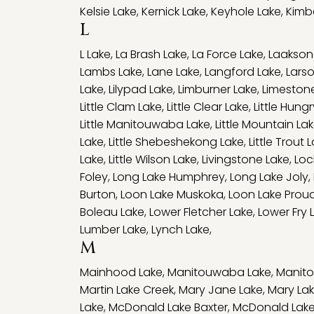
Kelsie Lake
,
Kernick Lake
,
Keyhole Lake
,
Kimba
L
L Lake
,
La Brash Lake
,
La Force Lake
,
Laakson
Lambs Lake
,
Lane Lake
,
Langford Lake
,
Lars
Lake
,
Lilypad Lake
,
Limburner Lake
,
Limeston
Little Clam Lake
,
Little Clear Lake
,
Little Hung
Little Manitouwaba Lake
,
Little Mountain La
Lake
,
Little Shebeshekong Lake
,
Little Trout 
Lake
,
Little Wilson Lake
,
Livingstone Lake
,
Loc
Foley
,
Long Lake Humphrey
,
Long Lake Joly
,
Burton
,
Loon Lake Muskoka
,
Loon Lake Prou
Boleau Lake
,
Lower Fletcher Lake
,
Lower Fry 
Lumber Lake
,
Lynch Lake
,
M
Mainhood Lake
,
Manitouwaba Lake
,
Manito
Martin Lake Creek
,
Mary Jane Lake
,
Mary La
Lake
,
McDonald Lake Baxter
,
McDonald Lake