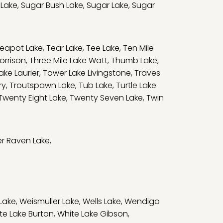
 Lake
,
Sugar Bush Lake
,
Sugar Lake
,
Sugar
eapot Lake
,
Tear Lake
,
Tee Lake
,
Ten Mile
orrison
,
Three Mile Lake Watt
,
Thumb Lake
,
ake Laurier
,
Tower Lake Livingstone
,
Traves
ry
,
Troutspawn Lake
,
Tub Lake
,
Turtle Lake
Twenty Eight Lake
,
Twenty Seven Lake
,
Twin
r Raven Lake
,
Lake
,
Weismuller Lake
,
Wells Lake
,
Wendigo
te Lake Burton
,
White Lake Gibson
,