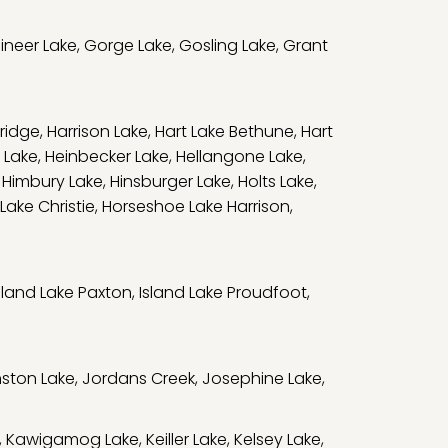
ineer Lake
,
Gorge Lake
,
Gosling Lake
,
Grant
bridge
,
Harrison Lake
,
Hart Lake Bethune
,
Hart
 Lake
,
Heinbecker Lake
,
Hellangone Lake
,
,
Himbury Lake
,
Hinsburger Lake
,
Holts Lake
,
Lake Christie
,
Horseshoe Lake Harrison
,
sland Lake Paxton
,
Island Lake Proudfoot
,
ston Lake
,
Jordans Creek
,
Josephine Lake
,
,
Kawigamog Lake
,
Keiller Lake
,
Kelsey Lake
,