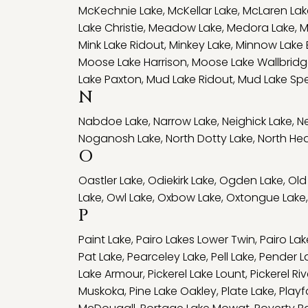
McKechnie Lake
,
McKellar Lake
,
McLaren Lak
Lake Christie
,
Meadow Lake
,
Medora Lake
,
M
Mink Lake Ridout
,
Minkey Lake
,
Minnow Lake 
Moose Lake Harrison
,
Moose Lake Wallbrid
Lake Paxton
,
Mud Lake Ridout
,
Mud Lake Sp
N
Nabdoe Lake
,
Narrow Lake
,
Neighick Lake
,
Ne
Noganosh Lake
,
North Dotty Lake
,
North Hea
O
Oastler Lake
,
Odiekirk Lake
,
Ogden Lake
,
Old
Lake
,
Owl Lake
,
Oxbow Lake
,
Oxtongue Lake
,
P
Paint Lake
,
Pairo Lakes Lower Twin
,
Pairo La
Pat Lake
,
Pearceley Lake
,
Pell Lake
,
Pender L
Lake Armour
,
Pickerel Lake Lount
,
Pickerel Riv
Muskoka
,
Pine Lake Oakley
,
Plate Lake
,
Playf