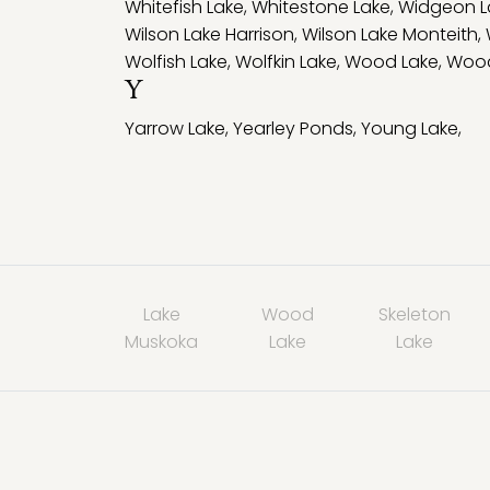
Whitefish Lake
,
Whitestone Lake
,
Widgeon L
Wilson Lake Harrison
,
Wilson Lake Monteith
,
Wolfish Lake
,
Wolfkin Lake
,
Wood Lake
,
Wood
Y
Yarrow Lake
,
Yearley Ponds
,
Young Lake
,
Lake
Wood
Skeleton
Muskoka
Lake
Lake