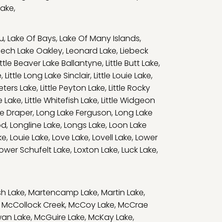
Lake
,
u
,
Lake Of Bays
,
Lake Of Many Islands
,
eech Lake Oakley
,
Leonard Lake
,
Liebeck
ittle Beaver Lake Ballantyne
,
Little Butt Lake
,
e
,
Little Long Lake Sinclair
,
Little Louie Lake
,
Peters Lake
,
Little Peyton Lake
,
Little Rocky
e Lake
,
Little Whitefish Lake
,
Little Widgeon
e Draper
,
Long Lake Ferguson
,
Long Lake
od
,
Longline Lake
,
Longs Lake
,
Loon Lake
ke
,
Louie Lake
,
Love Lake
,
Lovell Lake
,
Lower
ower Schufelt Lake
,
Loxton Lake
,
Luck Lake
,
h Lake
,
Martencamp Lake
,
Martin Lake
,
,
McCollock Creek
,
McCoy Lake
,
McCrae
an Lake
,
McGuire Lake
,
McKay Lake
,