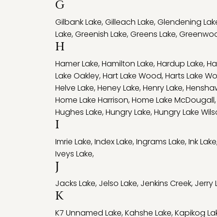
G
Gilbank Lake
,
Gilleach Lake
,
Glendening Lak
Lake
,
Greenish Lake
,
Greens Lake
,
Greenwoo
H
Hamer Lake
,
Hamilton Lake
,
Hardup Lake
,
Ha
Lake Oakley
,
Hart Lake Wood
,
Harts Lake W
Helve Lake
,
Heney Lake
,
Henry Lake
,
Hensha
Home Lake Harrison
,
Home Lake McDougall
Hughes Lake
,
Hungry Lake
,
Hungry Lake Wil
I
Imrie Lake
,
Index Lake
,
Ingrams Lake
,
Ink Lake
Iveys Lake
,
J
Jacks Lake
,
Jelso Lake
,
Jenkins Creek
,
Jerry 
K
K7 Unnamed Lake
,
Kahshe Lake
,
Kapikog La