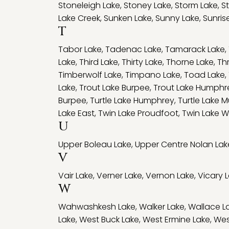
Stoneleigh Lake
,
Stoney Lake
,
Storm Lake
,
S
Lake Creek
,
Sunken Lake
,
Sunny Lake
,
Sunris
T
Tabor Lake
,
Tadenac Lake
,
Tamarack Lake
,
Lake
,
Third Lake
,
Thirty Lake
,
Thorne Lake
,
Th
Timberwolf Lake
,
Timpano Lake
,
Toad Lake
,
Lake
,
Trout Lake Burpee
,
Trout Lake Humphr
Burpee
,
Turtle Lake Humphrey
,
Turtle Lake 
Lake East
,
Twin Lake Proudfoot
,
Twin Lake W
U
Upper Boleau Lake
,
Upper Centre Nolan Lak
V
Vair Lake
,
Verner Lake
,
Vernon Lake
,
Vicary 
W
Wahwashkesh Lake
,
Walker Lake
,
Wallace L
Lake
,
West Buck Lake
,
West Ermine Lake
,
Wes