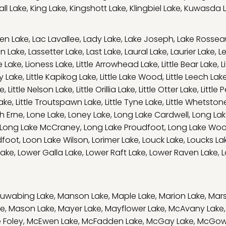
ll Lake
,
King Lake
,
Kingshott Lake
,
Klingbiel Lake
,
Kuwasda 
en Lake
,
Lac Lavallee
,
Lady Lake
,
Lake Joseph
,
Lake Rossea
on Lake
,
Lassetter Lake
,
Last Lake
,
Laural Lake
,
Laurier Lake
,
L
e Lake
,
Lioness Lake
,
Little Arrowhead Lake
,
Little Bear Lake
,
L
ry Lake
,
Little Kapikog Lake
,
Little Lake Wood
,
Little Leech Lak
ke
,
Little Nelson Lake
,
Little Orillia Lake
,
Little Otter Lake
,
Little 
Lake
,
Little Troutspawn Lake
,
Little Tyne Lake
,
Little Whetston
h Erne
,
Lone Lake
,
Loney Lake
,
Long Lake Cardwell
,
Long Lak
Long Lake McCraney
,
Long Lake Proudfoot
,
Long Lake Wo
dfoot
,
Loon Lake Wilson
,
Lorimer Lake
,
Louck Lake
,
Loucks La
Lake
,
Lower Galla Lake
,
Lower Raft Lake
,
Lower Raven Lake
,
L
uwabing Lake
,
Manson Lake
,
Maple Lake
,
Marion Lake
,
Mars
ke
,
Mason Lake
,
Mayer Lake
,
Mayflower Lake
,
McAvany Lake
 Foley
,
McEwen Lake
,
McFadden Lake
,
McGay Lake
,
McGow