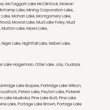
ke
,
McTaggart Lake McClintock
,
Mclean
llichamp Lake
,
Mining Corporation Lake
,
 Lake
,
Mohan Lake
,
Montgomery Lake
,
 Wood
,
Mowat Lake
,
Mud Lake Foley
,
Mud
,
Mutton Lake
,
Myers Lake
,
,
Niger Lake
,
Nightfall Lake
,
Nisbet Lake
,
er Lake Hagerman
,
Otter Lake Joly
,
Oudaze
artridge Lake Burpee
,
Partridge Lake Wilson
,
Proudfoot
,
Peters Lake
,
Peyton Lake
,
Pickerel
on Lake Muskoka
,
Pine Lake Butt
,
Pine Lake
ine Lake
,
Portage Lake Brown
,
Portage Lake