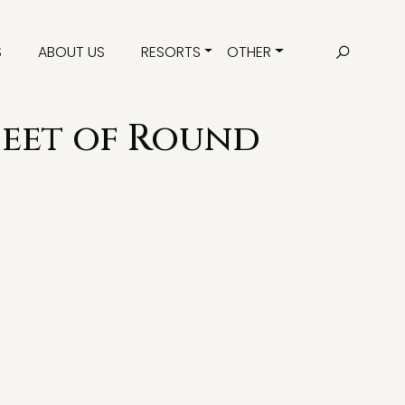
S
ABOUT US
RESORTS
OTHER
heet of Round