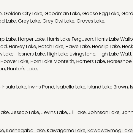
e
,
Golden City Lake
,
Goodman Lake
,
Goose Egg Lake
,
Gord
d Lake
,
Grey Lake
,
Grey Owl Lake
,
Groves Lake
,
rp Lake
,
Harper Lake
,
Harris Lake Ferguson
,
Harris Lake Wall
ood
,
Harvey Lake
,
Hatch Lake
,
Hawe Lake
,
Heaslip Lake
,
Heck
w Lake
,
Hesners Lake
,
High Lake Livingstone
,
High Lake Watt
,
Hoover Lake
,
Horn Lake Monteith
,
Horners Lake
,
Horseshoe 
son
,
Hunter's Lake
,
,
Insula Lake
,
Irwins Pond
,
Isabella Lake
,
Island Lake Brown
,
I
Lake
,
Jessop Lake
,
Jevins Lake
,
Jill Lake
,
Johnson Lake
,
John
ke
,
Kashegaba Lake
,
Kawagama Lake
,
Kawawaymog Lake