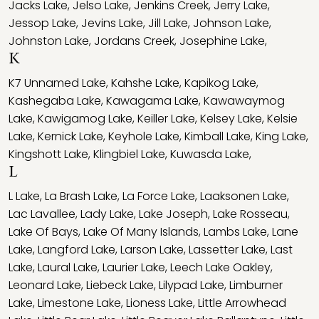
Jacks Lake
,
Jelso Lake
,
Jenkins Creek
,
Jerry Lake
,
Jessop Lake
,
Jevins Lake
,
Jill Lake
,
Johnson Lake
,
Johnston Lake
,
Jordans Creek
,
Josephine Lake
,
K
K7 Unnamed Lake
,
Kahshe Lake
,
Kapikog Lake
,
Kashegaba Lake
,
Kawagama Lake
,
Kawawaymog
Lake
,
Kawigamog Lake
,
Keiller Lake
,
Kelsey Lake
,
Kelsie
Lake
,
Kernick Lake
,
Keyhole Lake
,
Kimball Lake
,
King Lake
,
Kingshott Lake
,
Klingbiel Lake
,
Kuwasda Lake
,
L
L Lake
,
La Brash Lake
,
La Force Lake
,
Laaksonen Lake
,
Lac Lavallee
,
Lady Lake
,
Lake Joseph
,
Lake Rosseau
,
Lake Of Bays
,
Lake Of Many Islands
,
Lambs Lake
,
Lane
Lake
,
Langford Lake
,
Larson Lake
,
Lassetter Lake
,
Last
Lake
,
Laural Lake
,
Laurier Lake
,
Leech Lake Oakley
,
Leonard Lake
,
Liebeck Lake
,
Lilypad Lake
,
Limburner
Lake
,
Limestone Lake
,
Lioness Lake
,
Little Arrowhead