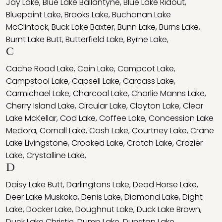
Jay Lake
,
Blue Lake Ballantyne
,
Blue Lake Ridout
,
Bluepaint Lake
,
Brooks Lake
,
Buchanan Lake
McClintock
,
Buck Lake Baxter
,
Bunn Lake
,
Burns Lake
,
Burnt Lake Butt
,
Butterfield Lake
,
Byrne Lake
,
C
Cache Road Lake
,
Cain Lake
,
Campcot Lake
,
Campstool Lake
,
Capsell Lake
,
Carcass Lake
,
Carmichael Lake
,
Charcoal Lake
,
Charlie Manns Lake
,
Cherry Island Lake
,
Circular Lake
,
Clayton Lake
,
Clear
Lake McKellar
,
Cod Lake
,
Coffee Lake
,
Concession Lake
Medora
,
Cornall Lake
,
Cosh Lake
,
Courtney Lake
,
Crane
Lake Livingstone
,
Crooked Lake
,
Crotch Lake
,
Crozier
Lake
,
Crystalline Lake
,
D
Daisy Lake Butt
,
Darlingtons Lake
,
Dead Horse Lake
,
Deer Lake Muskoka
,
Denis Lake
,
Diamond Lake
,
Dight
Lake
,
Docker Lake
,
Doughnut Lake
,
Duck Lake Brown
,
Duck Lake Christie
,
Dump Lake
,
Dunstan Lake
,