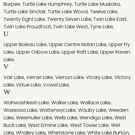
Burpee
,
Turtle Lake Humphrey
,
Turtle Lake Muskoka
,
Turtle Lake Sinclair
,
Turtle Lake Wood
,
Twelve Lake
,
Twenty Eight Lake
,
Twenty Seven Lake
,
Twin Lake East
,
Twin Lake Proudfoot
,
Twin Lake West
,
Tyne Lake
,
U
Upper Boleau Lake
,
Upper Centre Nolan Lake
,
Upper Fry
Lake
,
Upper Oxbow Lake
,
Upper Raft Lake
,
Upper Raven
Lake
,
V
Vair Lake
,
Verner Lake
,
Vernon Lake
,
Vicary Lake
,
Victory
Lake
,
Virtue Lake
,
Vowel Lake
,
W
Wahwashkesh Lake
,
Walker Lake
,
Wallace Lake
,
Waseosa Lake
,
Wattenwyl Lake
,
Wauby Lake
,
Weeden
Lake
,
Weismuller Lake
,
Wells Lake
,
Wendigo Lake
,
West
Buck Lake
,
West Ermine Lake
,
West Tower Lake
,
Wet
Lake
,
Whalley Lake
,
Whetstone Lake
,
White Lake Burton
,