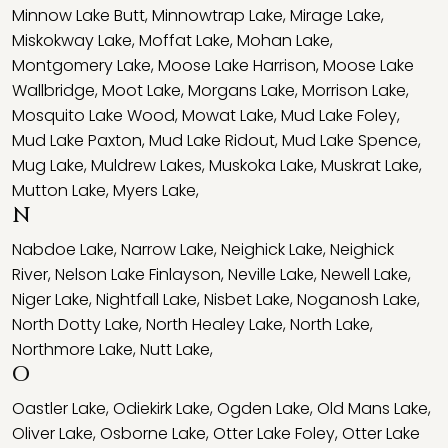
Minnow Lake Butt
,
Minnowtrap Lake
,
Mirage Lake
,
Miskokway Lake
,
Moffat Lake
,
Mohan Lake
,
Montgomery Lake
,
Moose Lake Harrison
,
Moose Lake
Wallbridge
,
Moot Lake
,
Morgans Lake
,
Morrison Lake
,
Mosquito Lake Wood
,
Mowat Lake
,
Mud Lake Foley
,
Mud Lake Paxton
,
Mud Lake Ridout
,
Mud Lake Spence
,
Mug Lake
,
Muldrew Lakes
,
Muskoka Lake
,
Muskrat Lake
,
Mutton Lake
,
Myers Lake
,
N
Nabdoe Lake
,
Narrow Lake
,
Neighick Lake
,
Neighick
River
,
Nelson Lake Finlayson
,
Neville Lake
,
Newell Lake
,
Niger Lake
,
Nightfall Lake
,
Nisbet Lake
,
Noganosh Lake
,
North Dotty Lake
,
North Healey Lake
,
North Lake
,
Northmore Lake
,
Nutt Lake
,
O
Oastler Lake
,
Odiekirk Lake
,
Ogden Lake
,
Old Mans Lake
,
Oliver Lake
,
Osborne Lake
,
Otter Lake Foley
,
Otter Lake