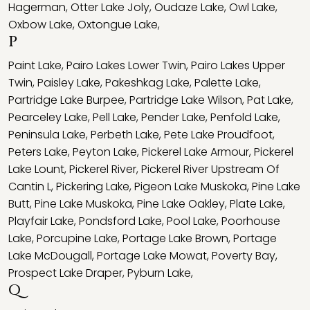
Hagerman
,
Otter Lake Joly
,
Oudaze Lake
,
Owl Lake
,
Oxbow Lake
,
Oxtongue Lake
,
P
Paint Lake
,
Pairo Lakes Lower Twin
,
Pairo Lakes Upper
Twin
,
Paisley Lake
,
Pakeshkag Lake
,
Palette Lake
,
Partridge Lake Burpee
,
Partridge Lake Wilson
,
Pat Lake
,
Pearceley Lake
,
Pell Lake
,
Pender Lake
,
Penfold Lake
,
Peninsula Lake
,
Perbeth Lake
,
Pete Lake Proudfoot
,
Peters Lake
,
Peyton Lake
,
Pickerel Lake Armour
,
Pickerel
Lake Lount
,
Pickerel River
,
Pickerel River Upstream Of
Cantin L
,
Pickering Lake
,
Pigeon Lake Muskoka
,
Pine Lake
Butt
,
Pine Lake Muskoka
,
Pine Lake Oakley
,
Plate Lake
,
Playfair Lake
,
Pondsford Lake
,
Pool Lake
,
Poorhouse
Lake
,
Porcupine Lake
,
Portage Lake Brown
,
Portage
Lake McDougall
,
Portage Lake Mowat
,
Poverty Bay
,
Prospect Lake Draper
,
Pyburn Lake
,
Q