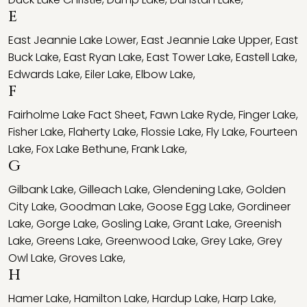
E
East Jeannie Lake Lower
,
East Jeannie Lake Upper
,
East
Buck Lake
,
East Ryan Lake
,
East Tower Lake
,
Eastell Lake
,
Edwards Lake
,
Eiler Lake
,
Elbow Lake
,
F
Fairholme Lake Fact Sheet
,
Fawn Lake Ryde
,
Finger Lake
,
Fisher Lake
,
Flaherty Lake
,
Flossie Lake
,
Fly Lake
,
Fourteen
Lake
,
Fox Lake Bethune
,
Frank Lake
,
G
Gilbank Lake
,
Gilleach Lake
,
Glendening Lake
,
Golden
City Lake
,
Goodman Lake
,
Goose Egg Lake
,
Gordineer
Lake
,
Gorge Lake
,
Gosling Lake
,
Grant Lake
,
Greenish
Lake
,
Greens Lake
,
Greenwood Lake
,
Grey Lake
,
Grey
Owl Lake
,
Groves Lake
,
H
Hamer Lake
,
Hamilton Lake
,
Hardup Lake
,
Harp Lake
,