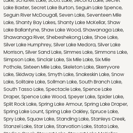
Lake
,
Schufelt Lake
,
Scott Lake
,
Second Lake
,
Secret
Lake Baxter
,
Secret Lake Burton
,
Seguin Lake Spence
,
Seguin River McDougall
,
Seven Lake
,
Seventeen Mile
Lake
,
Shanty Bay Lakes
,
Shanty Lake McKellar
,
Shaw
Lake Ballantyne
,
Shaw Lake Wood
,
Shawanaga Lake
,
Shawanaga River
,
Shebeshekong Lake
,
Shoe Lake
,
Silver Lake Humphrey
,
Silver Lake Medora
,
Silver Lake
Morrison
,
Silver Sand Lake
,
Simmes Lake
,
Simmons Lake
,
Simpson Lake
,
Sinclair Lake
,
Six Mile Lake
,
Six Mile
Pothole
,
Sixteen Mile Lake
,
Skeleton Lake
,
Skerryvore
Lake
,
Skidway Lake
,
Smyth Lake
,
Snakeskin Lake
,
Snow
Lake
,
Solitaire Lake
,
Sollman Lake
,
South Branch Lake
,
South Tasso Lake
,
Spectacle Lake
,
Spence Lake
Draper
,
Spence Lake Wood
,
Speyer Lake
,
Spider Lake
,
Split Rock Lake
,
Spring Lake Armour
,
Spring Lake Draper
,
Spring Lake Lount
,
Spring Lake Oakley
,
Spruce Lake
,
Spry Lake
,
Squaw Lake
,
Standing Lake
,
Stanleys Creek
,
Stanzel Lake
,
Star Lake
,
Starvation Lake
,
Stata Lake
,