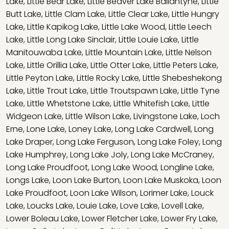
Lake
,
Little Bear Lake
,
Little Beaver Lake Ballantyne
,
Little
Butt Lake
,
Little Clam Lake
,
Little Clear Lake
,
Little Hungry
Lake
,
Little Kapikog Lake
,
Little Lake Wood
,
Little Leech
Lake
,
Little Long Lake Sinclair
,
Little Louie Lake
,
Little
Manitouwaba Lake
,
Little Mountain Lake
,
Little Nelson
Lake
,
Little Orillia Lake
,
Little Otter Lake
,
Little Peters Lake
,
Little Peyton Lake
,
Little Rocky Lake
,
Little Shebeshekong
Lake
,
Little Trout Lake
,
Little Troutspawn Lake
,
Little Tyne
Lake
,
Little Whetstone Lake
,
Little Whitefish Lake
,
Little
Widgeon Lake
,
Little Wilson Lake
,
Livingstone Lake
,
Loch
Erne
,
Lone Lake
,
Loney Lake
,
Long Lake Cardwell
,
Long
Lake Draper
,
Long Lake Ferguson
,
Long Lake Foley
,
Long
Lake Humphrey
,
Long Lake Joly
,
Long Lake McCraney
,
Long Lake Proudfoot
,
Long Lake Wood
,
Longline Lake
,
Longs Lake
,
Loon Lake Burton
,
Loon Lake Muskoka
,
Loon
Lake Proudfoot
,
Loon Lake Wilson
,
Lorimer Lake
,
Louck
Lake
,
Loucks Lake
,
Louie Lake
,
Love Lake
,
Lovell Lake
,
Lower Boleau Lake
,
Lower Fletcher Lake
,
Lower Fry Lake
,