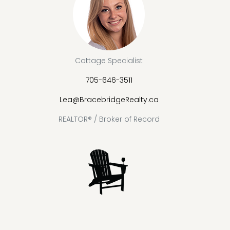
Cottage Specialist
705-646-3511
Lea@BracebridgeRealty.ca
REALTOR® / Broker of Record