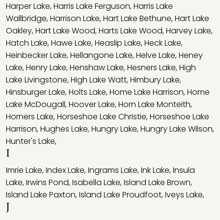
Harper Lake
,
Harris Lake Ferguson
,
Harris Lake
Wallbridge
,
Harrison Lake
,
Hart Lake Bethune
,
Hart Lake
Oakley
,
Hart Lake Wood
,
Harts Lake Wood
,
Harvey Lake
,
Hatch Lake
,
Hawe Lake
,
Heaslip Lake
,
Heck Lake
,
Heinbecker Lake
,
Hellangone Lake
,
Helve Lake
,
Heney
Lake
,
Henry Lake
,
Henshaw Lake
,
Hesners Lake
,
High
Lake Livingstone
,
High Lake Watt
,
Himbury Lake
,
Hinsburger Lake
,
Holts Lake
,
Home Lake Harrison
,
Home
Lake McDougall
,
Hoover Lake
,
Horn Lake Monteith
,
Horners Lake
,
Horseshoe Lake Christie
,
Horseshoe Lake
Harrison
,
Hughes Lake
,
Hungry Lake
,
Hungry Lake Wilson
,
Hunter's Lake
,
I
Imrie Lake
,
Index Lake
,
Ingrams Lake
,
Ink Lake
,
Insula
Lake
,
Irwins Pond
,
Isabella Lake
,
Island Lake Brown
,
Island Lake Paxton
,
Island Lake Proudfoot
,
Iveys Lake
,
J