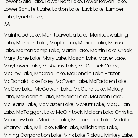
Lower Galla Lake
,
Lower Raft Lake
,
Lower Raven Lake
,
Lower Schufelt Lake
,
Loxton Lake
,
Luck Lake
,
Lumber
Lake
,
Lynch Lake
,
M
Mainhood Lake
,
Manitouwaba Lake
,
Manitouwabing
Lake
,
Manson Lake
,
Maple Lake
,
Marion Lake
,
Marsh
Lake
,
Martencamp Lake
,
Martin Lake
,
Martin Lake Creek
,
Mary Jane Lake
,
Mary Lake
,
Mason Lake
,
Mayer Lake
,
Mayflower Lake
,
McAvany Lake
,
McCollock Creek
,
McCoy Lake
,
McCrae Lake
,
McDonald Lake Baxter
,
McDonald Lake Foley
,
McEwen Lake
,
McFadden Lake
,
McGay Lake
,
McGowan Lake
,
McGuire Lake
,
McKay
Lake
,
McKechnie Lake
,
McKellar Lake
,
McLaren Lake
,
McLeans Lake
,
McMaster Lake
,
McNutt Lake
,
McQuillan
Lake
,
McTaggart Lake McClintock
,
Mclean Lake Christie
,
Meadow Lake
,
Medora Lake
,
Menominee Lake
,
Middle
Shanty Lake
,
Mill Lake
,
Miller Lake
,
Millichamp Lake
,
Mining Corporation Lake
,
Mink Lake Ridout
,
Minkey Lake
,