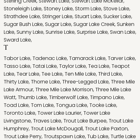
Sterling Creek
,
Stewart Lake
,
Stewart Lake McKellar
,
Stoneleigh Lake
,
Stoney Lake
,
Storm Lake
,
Stove Lake
,
Strathdee Lake
,
Stringer Lake
,
Stuart Lake
,
Sucker Lake
,
Sugar Bush Lake
,
Sugar Lake
,
Sugar Lake Creek
,
Sunken
Lake
,
Sunny Lake
,
Sunrise Lake
,
Surprise Lake
,
Swan Lake
,
Sward Lake
,
T
Tabor Lake
,
Tadenac Lake
,
Tamarack Lake
,
Tarver Lake
,
Tasso Lake
,
Tatai Lake
,
Taylor Lake
,
Tea Lake
,
Teapot
Lake
,
Tear Lake
,
Tee Lake
,
Ten Mile Lake
,
Third Lake
,
Thirty Lake
,
Thorne Lake
,
Three-Legged Lake
,
Three Mile
Lake Armour
,
Three Mile Lake Morrison
,
Three Mile Lake
Watt
,
Thumb Lake
,
Timberwolf Lake
,
Timpano Lake
,
Toad Lake
,
Tom Lake
,
Tongua Lake
,
Tooke Lake
,
Toronto Lake
,
Tower Lake Laurier
,
Tower Lake
Livingstone
,
Traves Lake
,
Trout Lake Burpee
,
Trout Lake
Humphrey
,
Trout Lake McDougall
,
Trout Lake Paxton
,
Trout Lake Perry
,
Troutspawn Lake
,
Tub Lake
,
Turtle Lake