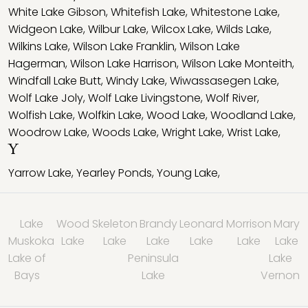
White Lake Gibson
,
Whitefish Lake
,
Whitestone Lake
,
Widgeon Lake
,
Wilbur Lake
,
Wilcox Lake
,
Wilds Lake
,
Wilkins Lake
,
Wilson Lake Franklin
,
Wilson Lake
Hagerman
,
Wilson Lake Harrison
,
Wilson Lake Monteith
,
Windfall Lake Butt
,
Windy Lake
,
Wiwassasegen Lake
,
Wolf Lake Joly
,
Wolf Lake Livingstone
,
Wolf River
,
Wolfish Lake
,
Wolfkin Lake
,
Wood Lake
,
Woodland Lake
,
Woodrow Lake
,
Woods Lake
,
Wright Lake
,
Wrist Lake
,
Y
Yarrow Lake
,
Yearley Ponds
,
Young Lake
,
Lake
Wood
Skeleton
Brandy
Leonard
Morrison
Mary
Muskoka
Lake
Lake
Lake
Lake
Lake
Lake
Lake of
Peninsula
Lake
Bays
Lake
Vernon