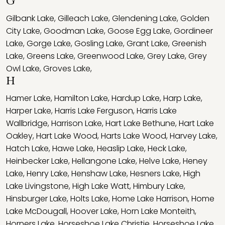
G
Gilbank Lake
,
Gilleach Lake
,
Glendening Lake
,
Golden
City Lake
,
Goodman Lake
,
Goose Egg Lake
,
Gordineer
Lake
,
Gorge Lake
,
Gosling Lake
,
Grant Lake
,
Greenish
Lake
,
Greens Lake
,
Greenwood Lake
,
Grey Lake
,
Grey
Owl Lake
,
Groves Lake
,
H
Hamer Lake
,
Hamilton Lake
,
Hardup Lake
,
Harp Lake
,
Harper Lake
,
Harris Lake Ferguson
,
Harris Lake
Wallbridge
,
Harrison Lake
,
Hart Lake Bethune
,
Hart Lake
Oakley
,
Hart Lake Wood
,
Harts Lake Wood
,
Harvey Lake
,
Hatch Lake
,
Hawe Lake
,
Heaslip Lake
,
Heck Lake
,
Heinbecker Lake
,
Hellangone Lake
,
Helve Lake
,
Heney
Lake
,
Henry Lake
,
Henshaw Lake
,
Hesners Lake
,
High
Lake Livingstone
,
High Lake Watt
,
Himbury Lake
,
Hinsburger Lake
,
Holts Lake
,
Home Lake Harrison
,
Home
Lake McDougall
,
Hoover Lake
,
Horn Lake Monteith
,
Horners Lake
,
Horseshoe Lake Christie
,
Horseshoe Lake