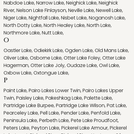
Nabdoe Lake
,
Narrow Lake
,
Neighick Lake
,
Neighick
River
,
Nelson Lake Finlayson
,
Neville Lake
,
Newell Lake
,
Niger Lake
,
Nightfall Lake
,
Nisbet Lake
,
Noganosh Lake
,
North Dotty Lake
,
North Healey Lake
,
North Lake
,
Northmore Lake
,
Nutt Lake
,
O
Oastler Lake
,
Odiekirk Lake
,
Ogden Lake
,
Old Mans Lake
,
Oliver Lake
,
Osborne Lake
,
Otter Lake Foley
,
Otter Lake
Hagerman
,
Otter Lake Joly
,
Oudaze Lake
,
Owl Lake
,
Oxbow Lake
,
Oxtongue Lake
,
P
Paint Lake
,
Pairo Lakes Lower Twin
,
Pairo Lakes Upper
Twin
,
Paisley Lake
,
Pakeshkag Lake
,
Palette Lake
,
Partridge Lake Burpee
,
Partridge Lake Wilson
,
Pat Lake
,
Pearceley Lake
,
Pell Lake
,
Pender Lake
,
Penfold Lake
,
Peninsula Lake
,
Perbeth Lake
,
Pete Lake Proudfoot
,
Peters Lake
,
Peyton Lake
,
Pickerel Lake Armour
,
Pickerel