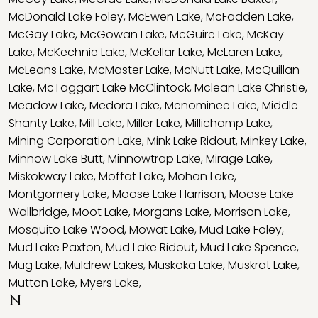
McDonald Lake Foley
,
McEwen Lake
,
McFadden Lake
,
McGay Lake
,
McGowan Lake
,
McGuire Lake
,
McKay
Lake
,
McKechnie Lake
,
McKellar Lake
,
McLaren Lake
,
McLeans Lake
,
McMaster Lake
,
McNutt Lake
,
McQuillan
Lake
,
McTaggart Lake McClintock
,
Mclean Lake Christie
,
Meadow Lake
,
Medora Lake
,
Menominee Lake
,
Middle
Shanty Lake
,
Mill Lake
,
Miller Lake
,
Millichamp Lake
,
Mining Corporation Lake
,
Mink Lake Ridout
,
Minkey Lake
,
Minnow Lake Butt
,
Minnowtrap Lake
,
Mirage Lake
,
Miskokway Lake
,
Moffat Lake
,
Mohan Lake
,
Montgomery Lake
,
Moose Lake Harrison
,
Moose Lake
Wallbridge
,
Moot Lake
,
Morgans Lake
,
Morrison Lake
,
Mosquito Lake Wood
,
Mowat Lake
,
Mud Lake Foley
,
Mud Lake Paxton
,
Mud Lake Ridout
,
Mud Lake Spence
,
Mug Lake
,
Muldrew Lakes
,
Muskoka Lake
,
Muskrat Lake
,
Mutton Lake
,
Myers Lake
,
N