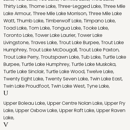
Thirty Lake
,
Thorne Lake
,
Three-Legged Lake
,
Three Mile
Lake Armour
,
Three Mile Lake Morrison
,
Three Mile Lake
Watt
,
Thumb Lake
,
Timberwolf Lake
,
Timpano Lake
,
Toad Lake
,
Tom Lake
,
Tongua Lake
,
Tooke Lake
,
Toronto Lake
,
Tower Lake Laurier
,
Tower Lake
Livingstone
,
Traves Lake
,
Trout Lake Burpee
,
Trout Lake
Humphrey
,
Trout Lake McDougall
,
Trout Lake Paxton
,
Trout Lake Perry
,
Troutspawn Lake
,
Tub Lake
,
Turtle Lake
Burpee
,
Turtle Lake Humphrey
,
Turtle Lake Muskoka
,
Turtle Lake Sinclair
,
Turtle Lake Wood
,
Twelve Lake
,
Twenty Eight Lake
,
Twenty Seven Lake
,
Twin Lake East
,
Twin Lake Proudfoot
,
Twin Lake West
,
Tyne Lake
,
U
Upper Boleau Lake
,
Upper Centre Nolan Lake
,
Upper Fry
Lake
,
Upper Oxbow Lake
,
Upper Raft Lake
,
Upper Raven
Lake
,
V