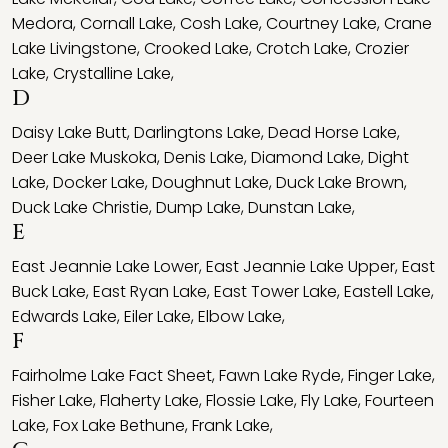
Medora
,
Cornall Lake
,
Cosh Lake
,
Courtney Lake
,
Crane
Lake Livingstone
,
Crooked Lake
,
Crotch Lake
,
Crozier
Lake
,
Crystalline Lake
,
D
Daisy Lake Butt
,
Darlingtons Lake
,
Dead Horse Lake
,
Deer Lake Muskoka
,
Denis Lake
,
Diamond Lake
,
Dight
Lake
,
Docker Lake
,
Doughnut Lake
,
Duck Lake Brown
,
Duck Lake Christie
,
Dump Lake
,
Dunstan Lake
,
E
East Jeannie Lake Lower
,
East Jeannie Lake Upper
,
East
Buck Lake
,
East Ryan Lake
,
East Tower Lake
,
Eastell Lake
,
Edwards Lake
,
Eiler Lake
,
Elbow Lake
,
F
Fairholme Lake Fact Sheet
,
Fawn Lake Ryde
,
Finger Lake
,
Fisher Lake
,
Flaherty Lake
,
Flossie Lake
,
Fly Lake
,
Fourteen
Lake
,
Fox Lake Bethune
,
Frank Lake
,