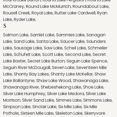
McCraney
,
Round Lake McMurrich
,
Roundabout Lake
,
Rousell Creek
,
Royal Lake
,
Rutter Lake Cardwell
,
Ryan
Lake
,
Ryder Lake
,
S
Salmon Lake
,
Samlet Lake
,
Sammies Lake
,
Sanagan
Lake
,
Sand Lake
,
Santa Lake
,
Saucer Lake
,
Saunders
Lake
,
Sausage Lake
,
Saw Lake
,
Scheil Lake
,
Schmeiler
Lake
,
Schufelt Lake
,
Scott Lake
,
Second Lake
,
Secret
Lake Baxter
,
Secret Lake Burton
,
Seguin Lake Spence
,
Seguin River McDougall
,
Seven Lake
,
Seventeen Mile
Lake
,
Shanty Bay Lakes
,
Shanty Lake McKellar
,
Shaw
Lake Ballantyne
,
Shaw Lake Wood
,
Shawanaga Lake
,
Shawanaga River
,
Shebeshekong Lake
,
Shoe Lake
,
Silver Lake Humphrey
,
Silver Lake Medora
,
Silver Lake
Morrison
,
Silver Sand Lake
,
Simmes Lake
,
Simmons Lake
,
Simpson Lake
,
Sinclair Lake
,
Six Mile Lake
,
Six Mile
Pothole
,
Sixteen Mile Lake
,
Skeleton Lake
,
Skerryvore