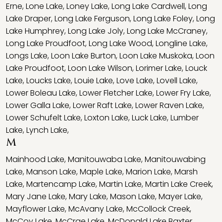
Erne
,
Lone Lake
,
Loney Lake
,
Long Lake Cardwell
,
Long
Lake Draper
,
Long Lake Ferguson
,
Long Lake Foley
,
Long
Lake Humphrey
,
Long Lake Joly
,
Long Lake McCraney
,
Long Lake Proudfoot
,
Long Lake Wood
,
Longline Lake
,
Longs Lake
,
Loon Lake Burton
,
Loon Lake Muskoka
,
Loon
Lake Proudfoot
,
Loon Lake Wilson
,
Lorimer Lake
,
Louck
Lake
,
Loucks Lake
,
Louie Lake
,
Love Lake
,
Lovell Lake
,
Lower Boleau Lake
,
Lower Fletcher Lake
,
Lower Fry Lake
,
Lower Galla Lake
,
Lower Raft Lake
,
Lower Raven Lake
,
Lower Schufelt Lake
,
Loxton Lake
,
Luck Lake
,
Lumber
Lake
,
Lynch Lake
,
M
Mainhood Lake
,
Manitouwaba Lake
,
Manitouwabing
Lake
,
Manson Lake
,
Maple Lake
,
Marion Lake
,
Marsh
Lake
,
Martencamp Lake
,
Martin Lake
,
Martin Lake Creek
,
Mary Jane Lake
,
Mary Lake
,
Mason Lake
,
Mayer Lake
,
Mayflower Lake
,
McAvany Lake
,
McCollock Creek
,
McCoy Lake
,
McCrae Lake
,
McDonald Lake Baxter
,