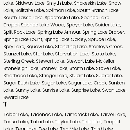
Lake
,
Skidway Lake
,
Smyth Lake
,
Snakeskin Lake
,
Snow
Lake
,
Solitaire Lake
,
Sollman Lake
,
South Branch Lake
,
South Tasso Lake
,
Spectacle Lake
,
Spence Lake
Draper
,
Spence Lake Wood
,
Speyer Lake
,
Spider Lake
,
Split Rock Lake
,
Spring Lake Armour
,
Spring Lake Draper
,
Spring Lake Lount
,
Spring Lake Oakley
,
Spruce Lake
,
Spry Lake
,
Squaw Lake
,
Standing Lake
,
Stanleys Creek
,
Stanzel Lake
,
Star Lake
,
Starvation Lake
,
Stata Lake
,
Sterling Creek
,
Stewart Lake
,
Stewart Lake McKellar
,
Stoneleigh Lake
,
Stoney Lake
,
Storm Lake
,
Stove Lake
,
Strathdee Lake
,
Stringer Lake
,
Stuart Lake
,
Sucker Lake
,
Sugar Bush Lake
,
Sugar Lake
,
Sugar Lake Creek
,
Sunken
Lake
,
Sunny Lake
,
Sunrise Lake
,
Surprise Lake
,
Swan Lake
,
Sward Lake
,
T
Tabor Lake
,
Tadenac Lake
,
Tamarack Lake
,
Tarver Lake
,
Tasso Lake
,
Tatai Lake
,
Taylor Lake
,
Tea Lake
,
Teapot
Lake
,
Tear Lake
,
Tee Lake
,
Ten Mile Lake
,
Third Lake
,