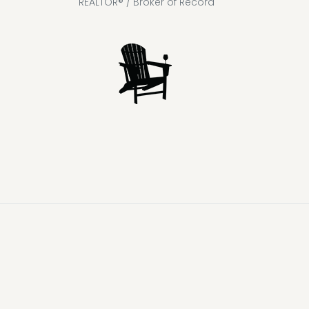
REALTOR® / Broker of Record
Lake
Loon
Sparrow
Kahshe
Riley
Prospect
McKay
Joseph
Lake
Lake
Lake
Lake
Lake
Lake
Healey
Echo
Ril
Lake
Lake
Lake