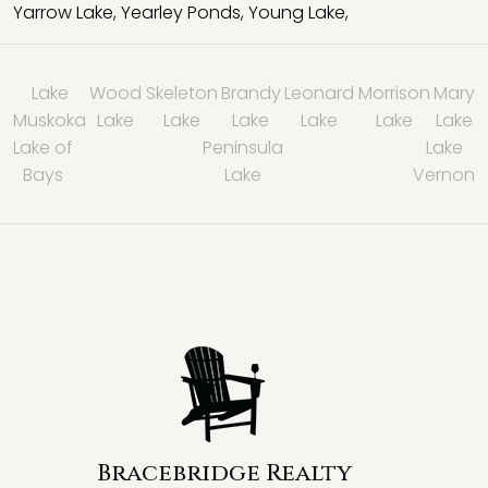
Yarrow Lake
,
Yearley Ponds
,
Young Lake
,
Lake
Wood
Skeleton
Brandy
Leonard
Morrison
Mary
Muskoka
Lake
Lake
Lake
Lake
Lake
Lake
Lake of
Peninsula
Lake
Bays
Lake
Vernon
Bracebridge Realty