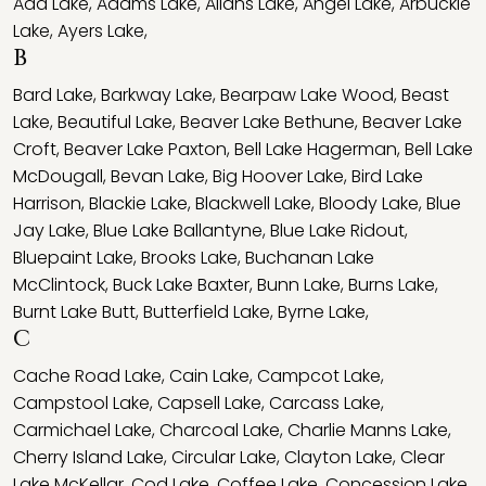
Ada Lake
,
Adams Lake
,
Allans Lake
,
Angel Lake
,
Arbuckle
Lake
,
Ayers Lake
,
B
Bard Lake
,
Barkway Lake
,
Bearpaw Lake Wood
,
Beast
Lake
,
Beautiful Lake
,
Beaver Lake Bethune
,
Beaver Lake
Croft
,
Beaver Lake Paxton
,
Bell Lake Hagerman
,
Bell Lake
McDougall
,
Bevan Lake
,
Big Hoover Lake
,
Bird Lake
Harrison
,
Blackie Lake
,
Blackwell Lake
,
Bloody Lake
,
Blue
Jay Lake
,
Blue Lake Ballantyne
,
Blue Lake Ridout
,
Bluepaint Lake
,
Brooks Lake
,
Buchanan Lake
McClintock
,
Buck Lake Baxter
,
Bunn Lake
,
Burns Lake
,
Burnt Lake Butt
,
Butterfield Lake
,
Byrne Lake
,
C
Cache Road Lake
,
Cain Lake
,
Campcot Lake
,
Campstool Lake
,
Capsell Lake
,
Carcass Lake
,
Carmichael Lake
,
Charcoal Lake
,
Charlie Manns Lake
,
Cherry Island Lake
,
Circular Lake
,
Clayton Lake
,
Clear
Lake McKellar
,
Cod Lake
,
Coffee Lake
,
Concession Lake