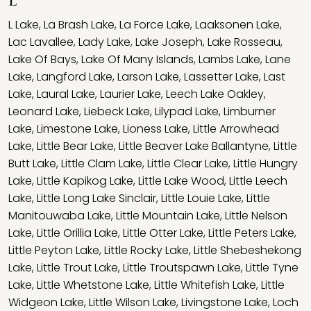
L
L Lake
,
La Brash Lake
,
La Force Lake
,
Laaksonen Lake
,
Lac Lavallee
,
Lady Lake
,
Lake Joseph
,
Lake Rosseau
,
Lake Of Bays
,
Lake Of Many Islands
,
Lambs Lake
,
Lane
Lake
,
Langford Lake
,
Larson Lake
,
Lassetter Lake
,
Last
Lake
,
Laural Lake
,
Laurier Lake
,
Leech Lake Oakley
,
Leonard Lake
,
Liebeck Lake
,
Lilypad Lake
,
Limburner
Lake
,
Limestone Lake
,
Lioness Lake
,
Little Arrowhead
Lake
,
Little Bear Lake
,
Little Beaver Lake Ballantyne
,
Little
Butt Lake
,
Little Clam Lake
,
Little Clear Lake
,
Little Hungry
Lake
,
Little Kapikog Lake
,
Little Lake Wood
,
Little Leech
Lake
,
Little Long Lake Sinclair
,
Little Louie Lake
,
Little
Manitouwaba Lake
,
Little Mountain Lake
,
Little Nelson
Lake
,
Little Orillia Lake
,
Little Otter Lake
,
Little Peters Lake
,
Little Peyton Lake
,
Little Rocky Lake
,
Little Shebeshekong
Lake
,
Little Trout Lake
,
Little Troutspawn Lake
,
Little Tyne
Lake
,
Little Whetstone Lake
,
Little Whitefish Lake
,
Little
Widgeon Lake
,
Little Wilson Lake
,
Livingstone Lake
,
Loch