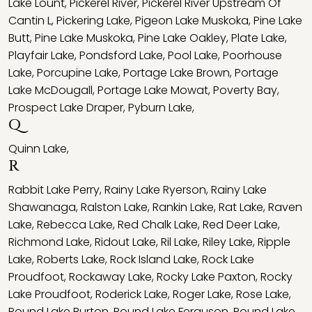
Lake Lount
,
Pickerel River
,
Pickerel River Upstream Of
Cantin L
,
Pickering Lake
,
Pigeon Lake Muskoka
,
Pine Lake
Butt
,
Pine Lake Muskoka
,
Pine Lake Oakley
,
Plate Lake
,
Playfair Lake
,
Pondsford Lake
,
Pool Lake
,
Poorhouse
Lake
,
Porcupine Lake
,
Portage Lake Brown
,
Portage
Lake McDougall
,
Portage Lake Mowat
,
Poverty Bay
,
Prospect Lake Draper
,
Pyburn Lake
,
Q
Quinn Lake
,
R
Rabbit Lake Perry
,
Rainy Lake Ryerson
,
Rainy Lake
Shawanaga
,
Ralston Lake
,
Rankin Lake
,
Rat Lake
,
Raven
Lake
,
Rebecca Lake
,
Red Chalk Lake
,
Red Deer Lake
,
Richmond Lake
,
Ridout Lake
,
Ril Lake
,
Riley Lake
,
Ripple
Lake
,
Roberts Lake
,
Rock Island Lake
,
Rock Lake
Proudfoot
,
Rockaway Lake
,
Rocky Lake Paxton
,
Rocky
Lake Proudfoot
,
Roderick Lake
,
Roger Lake
,
Rose Lake
,
Round Lake Burton
,
Round Lake Ferguson
,
Round Lake