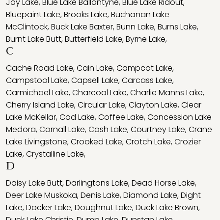
Jay Lake
,
Blue Lake Ballantyne
,
Blue Lake Ridout
,
Bluepaint Lake
,
Brooks Lake
,
Buchanan Lake
McClintock
,
Buck Lake Baxter
,
Bunn Lake
,
Burns Lake
,
Burnt Lake Butt
,
Butterfield Lake
,
Byrne Lake
,
C
Cache Road Lake
,
Cain Lake
,
Campcot Lake
,
Campstool Lake
,
Capsell Lake
,
Carcass Lake
,
Carmichael Lake
,
Charcoal Lake
,
Charlie Manns Lake
,
Cherry Island Lake
,
Circular Lake
,
Clayton Lake
,
Clear
Lake McKellar
,
Cod Lake
,
Coffee Lake
,
Concession Lake
Medora
,
Cornall Lake
,
Cosh Lake
,
Courtney Lake
,
Crane
Lake Livingstone
,
Crooked Lake
,
Crotch Lake
,
Crozier
Lake
,
Crystalline Lake
,
D
Daisy Lake Butt
,
Darlingtons Lake
,
Dead Horse Lake
,
Deer Lake Muskoka
,
Denis Lake
,
Diamond Lake
,
Dight
Lake
,
Docker Lake
,
Doughnut Lake
,
Duck Lake Brown
,
Duck Lake Christie
,
Dump Lake
,
Dunstan Lake
,