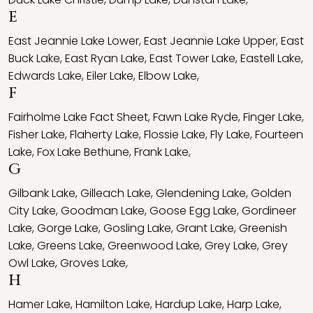
E
East Jeannie Lake Lower
,
East Jeannie Lake Upper
,
East
Buck Lake
,
East Ryan Lake
,
East Tower Lake
,
Eastell Lake
,
Edwards Lake
,
Eiler Lake
,
Elbow Lake
,
F
Fairholme Lake Fact Sheet
,
Fawn Lake Ryde
,
Finger Lake
,
Fisher Lake
,
Flaherty Lake
,
Flossie Lake
,
Fly Lake
,
Fourteen
Lake
,
Fox Lake Bethune
,
Frank Lake
,
G
Gilbank Lake
,
Gilleach Lake
,
Glendening Lake
,
Golden
City Lake
,
Goodman Lake
,
Goose Egg Lake
,
Gordineer
Lake
,
Gorge Lake
,
Gosling Lake
,
Grant Lake
,
Greenish
Lake
,
Greens Lake
,
Greenwood Lake
,
Grey Lake
,
Grey
Owl Lake
,
Groves Lake
,
H
Hamer Lake
,
Hamilton Lake
,
Hardup Lake
,
Harp Lake
,