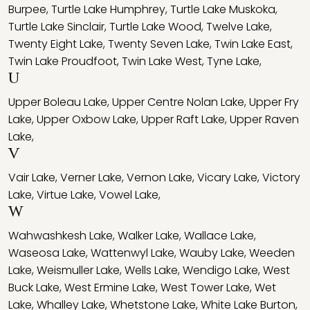
Burpee
,
Turtle Lake Humphrey
,
Turtle Lake Muskoka
,
Turtle Lake Sinclair
,
Turtle Lake Wood
,
Twelve Lake
,
Twenty Eight Lake
,
Twenty Seven Lake
,
Twin Lake East
,
Twin Lake Proudfoot
,
Twin Lake West
,
Tyne Lake
,
U
Upper Boleau Lake
,
Upper Centre Nolan Lake
,
Upper Fry
Lake
,
Upper Oxbow Lake
,
Upper Raft Lake
,
Upper Raven
Lake
,
V
Vair Lake
,
Verner Lake
,
Vernon Lake
,
Vicary Lake
,
Victory
Lake
,
Virtue Lake
,
Vowel Lake
,
W
Wahwashkesh Lake
,
Walker Lake
,
Wallace Lake
,
Waseosa Lake
,
Wattenwyl Lake
,
Wauby Lake
,
Weeden
Lake
,
Weismuller Lake
,
Wells Lake
,
Wendigo Lake
,
West
Buck Lake
,
West Ermine Lake
,
West Tower Lake
,
Wet
Lake
,
Whalley Lake
,
Whetstone Lake
,
White Lake Burton
,