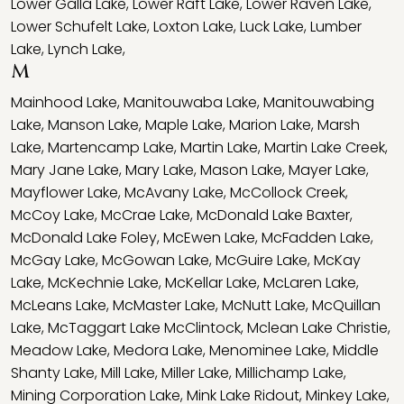
Lower Galla Lake
,
Lower Raft Lake
,
Lower Raven Lake
,
Lower Schufelt Lake
,
Loxton Lake
,
Luck Lake
,
Lumber
Lake
,
Lynch Lake
,
M
Mainhood Lake
,
Manitouwaba Lake
,
Manitouwabing
Lake
,
Manson Lake
,
Maple Lake
,
Marion Lake
,
Marsh
Lake
,
Martencamp Lake
,
Martin Lake
,
Martin Lake Creek
,
Mary Jane Lake
,
Mary Lake
,
Mason Lake
,
Mayer Lake
,
Mayflower Lake
,
McAvany Lake
,
McCollock Creek
,
McCoy Lake
,
McCrae Lake
,
McDonald Lake Baxter
,
McDonald Lake Foley
,
McEwen Lake
,
McFadden Lake
,
McGay Lake
,
McGowan Lake
,
McGuire Lake
,
McKay
Lake
,
McKechnie Lake
,
McKellar Lake
,
McLaren Lake
,
McLeans Lake
,
McMaster Lake
,
McNutt Lake
,
McQuillan
Lake
,
McTaggart Lake McClintock
,
Mclean Lake Christie
,
Meadow Lake
,
Medora Lake
,
Menominee Lake
,
Middle
Shanty Lake
,
Mill Lake
,
Miller Lake
,
Millichamp Lake
,
Mining Corporation Lake
,
Mink Lake Ridout
,
Minkey Lake
,