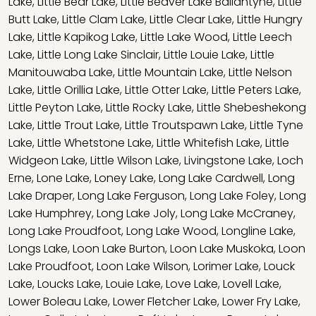
Lake
,
Little Bear Lake
,
Little Beaver Lake Ballantyne
,
Little
Butt Lake
,
Little Clam Lake
,
Little Clear Lake
,
Little Hungry
Lake
,
Little Kapikog Lake
,
Little Lake Wood
,
Little Leech
Lake
,
Little Long Lake Sinclair
,
Little Louie Lake
,
Little
Manitouwaba Lake
,
Little Mountain Lake
,
Little Nelson
Lake
,
Little Orillia Lake
,
Little Otter Lake
,
Little Peters Lake
,
Little Peyton Lake
,
Little Rocky Lake
,
Little Shebeshekong
Lake
,
Little Trout Lake
,
Little Troutspawn Lake
,
Little Tyne
Lake
,
Little Whetstone Lake
,
Little Whitefish Lake
,
Little
Widgeon Lake
,
Little Wilson Lake
,
Livingstone Lake
,
Loch
Erne
,
Lone Lake
,
Loney Lake
,
Long Lake Cardwell
,
Long
Lake Draper
,
Long Lake Ferguson
,
Long Lake Foley
,
Long
Lake Humphrey
,
Long Lake Joly
,
Long Lake McCraney
,
Long Lake Proudfoot
,
Long Lake Wood
,
Longline Lake
,
Longs Lake
,
Loon Lake Burton
,
Loon Lake Muskoka
,
Loon
Lake Proudfoot
,
Loon Lake Wilson
,
Lorimer Lake
,
Louck
Lake
,
Loucks Lake
,
Louie Lake
,
Love Lake
,
Lovell Lake
,
Lower Boleau Lake
,
Lower Fletcher Lake
,
Lower Fry Lake
,