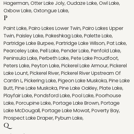
Hagerman
,
Otter Lake Joly
,
Oudaze Lake
,
Owl Lake
,
Oxbow Lake
,
Oxtongue Lake
,
P
Paint Lake
,
Pairo Lakes Lower Twin
,
Pairo Lakes Upper
Twin
,
Paisley Lake
,
Pakeshkag Lake
,
Palette Lake
,
Partridge Lake Burpee
,
Partridge Lake Wilson
,
Pat Lake
,
Pearceley Lake
,
Pell Lake
,
Pender Lake
,
Penfold Lake
,
Peninsula Lake
,
Perbeth Lake
,
Pete Lake Proudfoot
,
Peters Lake
,
Peyton Lake
,
Pickerel Lake Armour
,
Pickerel
Lake Lount
,
Pickerel River
,
Pickerel River Upstream Of
Cantin L
,
Pickering Lake
,
Pigeon Lake Muskoka
,
Pine Lake
Butt
,
Pine Lake Muskoka
,
Pine Lake Oakley
,
Plate Lake
,
Playfair Lake
,
Pondsford Lake
,
Pool Lake
,
Poorhouse
Lake
,
Porcupine Lake
,
Portage Lake Brown
,
Portage
Lake McDougall
,
Portage Lake Mowat
,
Poverty Bay
,
Prospect Lake Draper
,
Pyburn Lake
,
Q