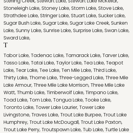
Sterling Creek
,
Stewart Lake
,
Stewart Lake McKellar
,
Stoneleigh Lake
,
Stoney Lake
,
Storm Lake
,
Stove Lake
,
Strathdee Lake
,
Stringer Lake
,
Stuart Lake
,
Sucker Lake
,
Sugar Bush Lake
,
Sugar Lake
,
Sugar Lake Creek
,
Sunken
Lake
,
Sunny Lake
,
Sunrise Lake
,
Surprise Lake
,
Swan Lake
,
Sward Lake
,
T
Tabor Lake
,
Tadenac Lake
,
Tamarack Lake
,
Tarver Lake
,
Tasso Lake
,
Tatai Lake
,
Taylor Lake
,
Tea Lake
,
Teapot
Lake
,
Tear Lake
,
Tee Lake
,
Ten Mile Lake
,
Third Lake
,
Thirty Lake
,
Thorne Lake
,
Three-Legged Lake
,
Three Mile
Lake Armour
,
Three Mile Lake Morrison
,
Three Mile Lake
Watt
,
Thumb Lake
,
Timberwolf Lake
,
Timpano Lake
,
Toad Lake
,
Tom Lake
,
Tongua Lake
,
Tooke Lake
,
Toronto Lake
,
Tower Lake Laurier
,
Tower Lake
Livingstone
,
Traves Lake
,
Trout Lake Burpee
,
Trout Lake
Humphrey
,
Trout Lake McDougall
,
Trout Lake Paxton
,
Trout Lake Perry
,
Troutspawn Lake
,
Tub Lake
,
Turtle Lake