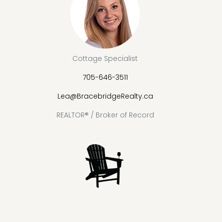
Cottage Specialist
705-646-3511
Lea@BracebridgeRealty.ca
REALTOR® / Broker of Record