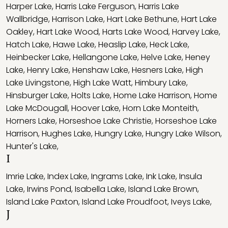
Harper Lake
,
Harris Lake Ferguson
,
Harris Lake
Wallbridge
,
Harrison Lake
,
Hart Lake Bethune
,
Hart Lake
Oakley
,
Hart Lake Wood
,
Harts Lake Wood
,
Harvey Lake
,
Hatch Lake
,
Hawe Lake
,
Heaslip Lake
,
Heck Lake
,
Heinbecker Lake
,
Hellangone Lake
,
Helve Lake
,
Heney
Lake
,
Henry Lake
,
Henshaw Lake
,
Hesners Lake
,
High
Lake Livingstone
,
High Lake Watt
,
Himbury Lake
,
Hinsburger Lake
,
Holts Lake
,
Home Lake Harrison
,
Home
Lake McDougall
,
Hoover Lake
,
Horn Lake Monteith
,
Horners Lake
,
Horseshoe Lake Christie
,
Horseshoe Lake
Harrison
,
Hughes Lake
,
Hungry Lake
,
Hungry Lake Wilson
,
Hunter's Lake
,
I
Imrie Lake
,
Index Lake
,
Ingrams Lake
,
Ink Lake
,
Insula
Lake
,
Irwins Pond
,
Isabella Lake
,
Island Lake Brown
,
Island Lake Paxton
,
Island Lake Proudfoot
,
Iveys Lake
,
J