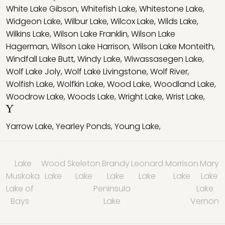
White Lake Gibson
,
Whitefish Lake
,
Whitestone Lake
,
Widgeon Lake
,
Wilbur Lake
,
Wilcox Lake
,
Wilds Lake
,
Wilkins Lake
,
Wilson Lake Franklin
,
Wilson Lake
Hagerman
,
Wilson Lake Harrison
,
Wilson Lake Monteith
,
Windfall Lake Butt
,
Windy Lake
,
Wiwassasegen Lake
,
Wolf Lake Joly
,
Wolf Lake Livingstone
,
Wolf River
,
Wolfish Lake
,
Wolfkin Lake
,
Wood Lake
,
Woodland Lake
,
Woodrow Lake
,
Woods Lake
,
Wright Lake
,
Wrist Lake
,
Y
Yarrow Lake
,
Yearley Ponds
,
Young Lake
,
Lake
Wood
Skeleton
Brandy
Leonard
Morrison
Mary
Muskoka
Lake
Lake
Lake
Lake
Lake
Lake
Lake of
Peninsula
Lake
Bays
Lake
Vernon