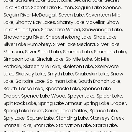
Lake
,
Schufelt Lake
,
Scott Lake
,
Second Lake
,
Secret
Lake Baxter
,
Secret Lake Burton
,
Seguin Lake Spence
,
Seguin River McDougall
,
Seven Lake
,
Seventeen Mile
Lake
,
Shanty Bay Lakes
,
Shanty Lake McKellar
,
Shaw
Lake Ballantyne
,
Shaw Lake Wood
,
Shawanaga Lake
,
Shawanaga River
,
Shebeshekong Lake
,
Shoe Lake
,
Silver Lake Humphrey
,
Silver Lake Medora
,
Silver Lake
Morrison
,
Silver Sand Lake
,
Simmes Lake
,
Simmons Lake
,
Simpson Lake
,
Sinclair Lake
,
Six Mile Lake
,
Six Mile
Pothole
,
Sixteen Mile Lake
,
Skeleton Lake
,
Skerryvore
Lake
,
Skidway Lake
,
Smyth Lake
,
Snakeskin Lake
,
Snow
Lake
,
Solitaire Lake
,
Sollman Lake
,
South Branch Lake
,
South Tasso Lake
,
Spectacle Lake
,
Spence Lake
Draper
,
Spence Lake Wood
,
Speyer Lake
,
Spider Lake
,
Split Rock Lake
,
Spring Lake Armour
,
Spring Lake Draper
,
Spring Lake Lount
,
Spring Lake Oakley
,
Spruce Lake
,
Spry Lake
,
Squaw Lake
,
Standing Lake
,
Stanleys Creek
,
Stanzel Lake
,
Star Lake
,
Starvation Lake
,
Stata Lake
,