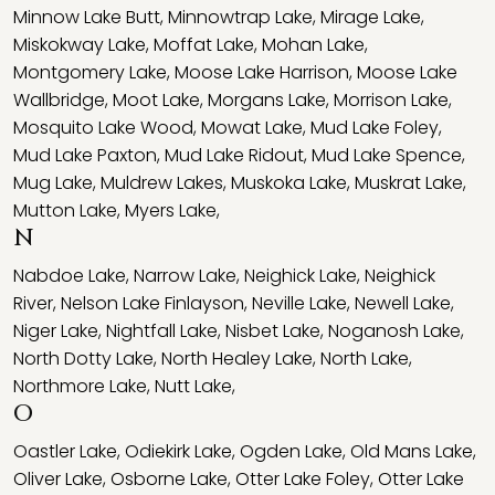
Minnow Lake Butt
,
Minnowtrap Lake
,
Mirage Lake
,
Miskokway Lake
,
Moffat Lake
,
Mohan Lake
,
Montgomery Lake
,
Moose Lake Harrison
,
Moose Lake
Wallbridge
,
Moot Lake
,
Morgans Lake
,
Morrison Lake
,
Mosquito Lake Wood
,
Mowat Lake
,
Mud Lake Foley
,
Mud Lake Paxton
,
Mud Lake Ridout
,
Mud Lake Spence
,
Mug Lake
,
Muldrew Lakes
,
Muskoka Lake
,
Muskrat Lake
,
Mutton Lake
,
Myers Lake
,
N
Nabdoe Lake
,
Narrow Lake
,
Neighick Lake
,
Neighick
River
,
Nelson Lake Finlayson
,
Neville Lake
,
Newell Lake
,
Niger Lake
,
Nightfall Lake
,
Nisbet Lake
,
Noganosh Lake
,
North Dotty Lake
,
North Healey Lake
,
North Lake
,
Northmore Lake
,
Nutt Lake
,
O
Oastler Lake
,
Odiekirk Lake
,
Ogden Lake
,
Old Mans Lake
,
Oliver Lake
,
Osborne Lake
,
Otter Lake Foley
,
Otter Lake