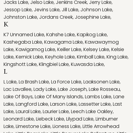
Jacks Lake
,
Jelso Lake
,
Jenkins Creek
,
Jerry Lake
,
Jessop Lake
,
Jevins Lake
,
Jill Lake
,
Johnson Lake
,
Johnston Lake
,
Jordans Creek
,
Josephine Lake
,
K
K7 Unnamed Lake
,
Kahshe Lake
,
Kapikog Lake
,
Kashegaba Lake
,
Kawagama Lake
,
Kawawaymog
Lake
,
Kawigamog Lake
,
Keiller Lake
,
Kelsey Lake
,
Kelsie
Lake
,
Kernick Lake
,
Keyhole Lake
,
Kimball Lake
,
King Lake
,
Kingshott Lake
,
Klingbiel Lake
,
Kuwasda Lake
,
L
L Lake
,
La Brash Lake
,
La Force Lake
,
Laaksonen Lake
,
Lac Lavallee
,
Lady Lake
,
Lake Joseph
,
Lake Rosseau
,
Lake Of Bays
,
Lake Of Many Islands
,
Lambs Lake
,
Lane
Lake
,
Langford Lake
,
Larson Lake
,
Lassetter Lake
,
Last
Lake
,
Laural Lake
,
Laurier Lake
,
Leech Lake Oakley
,
Leonard Lake
,
Liebeck Lake
,
Lilypad Lake
,
Limburner
Lake
,
Limestone Lake
,
Lioness Lake
,
Little Arrowhead