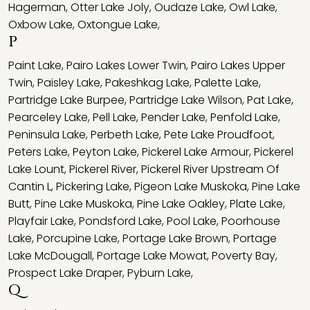
Hagerman
,
Otter Lake Joly
,
Oudaze Lake
,
Owl Lake
,
Oxbow Lake
,
Oxtongue Lake
,
P
Paint Lake
,
Pairo Lakes Lower Twin
,
Pairo Lakes Upper
Twin
,
Paisley Lake
,
Pakeshkag Lake
,
Palette Lake
,
Partridge Lake Burpee
,
Partridge Lake Wilson
,
Pat Lake
,
Pearceley Lake
,
Pell Lake
,
Pender Lake
,
Penfold Lake
,
Peninsula Lake
,
Perbeth Lake
,
Pete Lake Proudfoot
,
Peters Lake
,
Peyton Lake
,
Pickerel Lake Armour
,
Pickerel
Lake Lount
,
Pickerel River
,
Pickerel River Upstream Of
Cantin L
,
Pickering Lake
,
Pigeon Lake Muskoka
,
Pine Lake
Butt
,
Pine Lake Muskoka
,
Pine Lake Oakley
,
Plate Lake
,
Playfair Lake
,
Pondsford Lake
,
Pool Lake
,
Poorhouse
Lake
,
Porcupine Lake
,
Portage Lake Brown
,
Portage
Lake McDougall
,
Portage Lake Mowat
,
Poverty Bay
,
Prospect Lake Draper
,
Pyburn Lake
,
Q