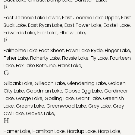
E
East Jeannie Lake Lower
,
East Jeannie Lake Upper
,
East
Buck Lake
,
East Ryan Lake
,
East Tower Lake
,
Eastell Lake
,
Edwards Lake
,
Eiler Lake
,
Elbow Lake
,
F
Fairholme Lake Fact Sheet
,
Fawn Lake Ryde
,
Finger Lake
,
Fisher Lake
,
Flaherty Lake
,
Flossie Lake
,
Fly Lake
,
Fourteen
Lake
,
Fox Lake Bethune
,
Frank Lake
,
G
Gilbank Lake
,
Gilleach Lake
,
Glendening Lake
,
Golden
City Lake
,
Goodman Lake
,
Goose Egg Lake
,
Gordineer
Lake
,
Gorge Lake
,
Gosling Lake
,
Grant Lake
,
Greenish
Lake
,
Greens Lake
,
Greenwood Lake
,
Grey Lake
,
Grey
Owl Lake
,
Groves Lake
,
H
Hamer Lake
,
Hamilton Lake
,
Hardup Lake
,
Harp Lake
,