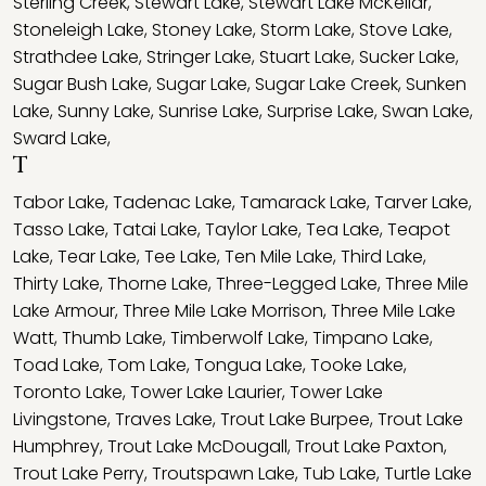
Sterling Creek
,
Stewart Lake
,
Stewart Lake McKellar
,
Stoneleigh Lake
,
Stoney Lake
,
Storm Lake
,
Stove Lake
,
Strathdee Lake
,
Stringer Lake
,
Stuart Lake
,
Sucker Lake
,
Sugar Bush Lake
,
Sugar Lake
,
Sugar Lake Creek
,
Sunken
Lake
,
Sunny Lake
,
Sunrise Lake
,
Surprise Lake
,
Swan Lake
,
Sward Lake
,
T
Tabor Lake
,
Tadenac Lake
,
Tamarack Lake
,
Tarver Lake
,
Tasso Lake
,
Tatai Lake
,
Taylor Lake
,
Tea Lake
,
Teapot
Lake
,
Tear Lake
,
Tee Lake
,
Ten Mile Lake
,
Third Lake
,
Thirty Lake
,
Thorne Lake
,
Three-Legged Lake
,
Three Mile
Lake Armour
,
Three Mile Lake Morrison
,
Three Mile Lake
Watt
,
Thumb Lake
,
Timberwolf Lake
,
Timpano Lake
,
Toad Lake
,
Tom Lake
,
Tongua Lake
,
Tooke Lake
,
Toronto Lake
,
Tower Lake Laurier
,
Tower Lake
Livingstone
,
Traves Lake
,
Trout Lake Burpee
,
Trout Lake
Humphrey
,
Trout Lake McDougall
,
Trout Lake Paxton
,
Trout Lake Perry
,
Troutspawn Lake
,
Tub Lake
,
Turtle Lake