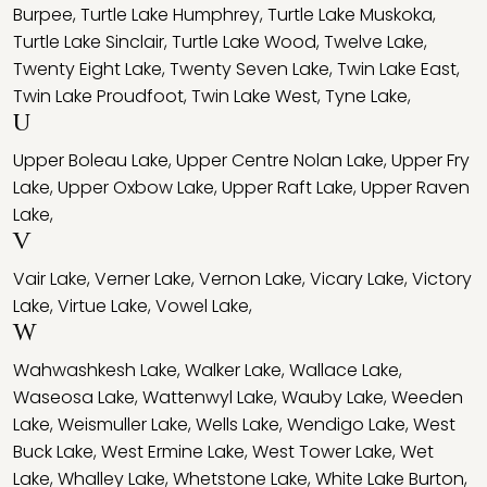
Burpee
,
Turtle Lake Humphrey
,
Turtle Lake Muskoka
,
Turtle Lake Sinclair
,
Turtle Lake Wood
,
Twelve Lake
,
Twenty Eight Lake
,
Twenty Seven Lake
,
Twin Lake East
,
Twin Lake Proudfoot
,
Twin Lake West
,
Tyne Lake
,
U
Upper Boleau Lake
,
Upper Centre Nolan Lake
,
Upper Fry
Lake
,
Upper Oxbow Lake
,
Upper Raft Lake
,
Upper Raven
Lake
,
V
Vair Lake
,
Verner Lake
,
Vernon Lake
,
Vicary Lake
,
Victory
Lake
,
Virtue Lake
,
Vowel Lake
,
W
Wahwashkesh Lake
,
Walker Lake
,
Wallace Lake
,
Waseosa Lake
,
Wattenwyl Lake
,
Wauby Lake
,
Weeden
Lake
,
Weismuller Lake
,
Wells Lake
,
Wendigo Lake
,
West
Buck Lake
,
West Ermine Lake
,
West Tower Lake
,
Wet
Lake
,
Whalley Lake
,
Whetstone Lake
,
White Lake Burton
,