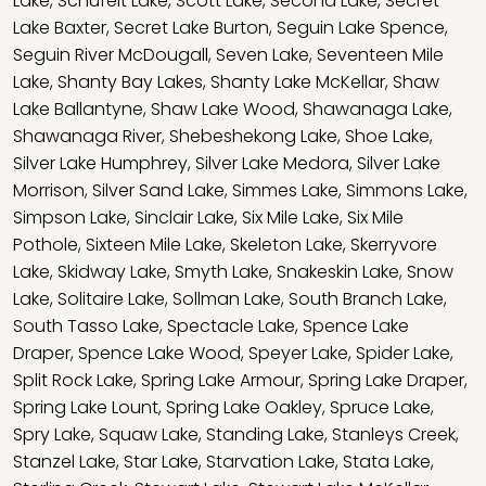
Lake
,
Schufelt Lake
,
Scott Lake
,
Second Lake
,
Secret
Lake Baxter
,
Secret Lake Burton
,
Seguin Lake Spence
,
Seguin River McDougall
,
Seven Lake
,
Seventeen Mile
Lake
,
Shanty Bay Lakes
,
Shanty Lake McKellar
,
Shaw
Lake Ballantyne
,
Shaw Lake Wood
,
Shawanaga Lake
,
Shawanaga River
,
Shebeshekong Lake
,
Shoe Lake
,
Silver Lake Humphrey
,
Silver Lake Medora
,
Silver Lake
Morrison
,
Silver Sand Lake
,
Simmes Lake
,
Simmons Lake
,
Simpson Lake
,
Sinclair Lake
,
Six Mile Lake
,
Six Mile
Pothole
,
Sixteen Mile Lake
,
Skeleton Lake
,
Skerryvore
Lake
,
Skidway Lake
,
Smyth Lake
,
Snakeskin Lake
,
Snow
Lake
,
Solitaire Lake
,
Sollman Lake
,
South Branch Lake
,
South Tasso Lake
,
Spectacle Lake
,
Spence Lake
Draper
,
Spence Lake Wood
,
Speyer Lake
,
Spider Lake
,
Split Rock Lake
,
Spring Lake Armour
,
Spring Lake Draper
,
Spring Lake Lount
,
Spring Lake Oakley
,
Spruce Lake
,
Spry Lake
,
Squaw Lake
,
Standing Lake
,
Stanleys Creek
,
Stanzel Lake
,
Star Lake
,
Starvation Lake
,
Stata Lake
,