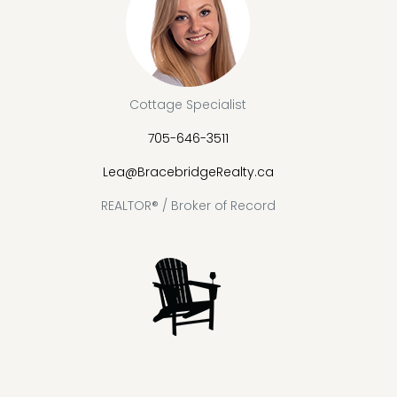
Cottage Specialist
705-646-3511
Lea@BracebridgeRealty.ca
REALTOR® / Broker of Record