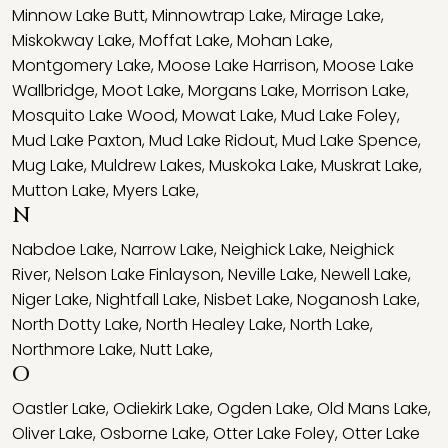
Minnow Lake Butt
,
Minnowtrap Lake
,
Mirage Lake
,
Miskokway Lake
,
Moffat Lake
,
Mohan Lake
,
Montgomery Lake
,
Moose Lake Harrison
,
Moose Lake
Wallbridge
,
Moot Lake
,
Morgans Lake
,
Morrison Lake
,
Mosquito Lake Wood
,
Mowat Lake
,
Mud Lake Foley
,
Mud Lake Paxton
,
Mud Lake Ridout
,
Mud Lake Spence
,
Mug Lake
,
Muldrew Lakes
,
Muskoka Lake
,
Muskrat Lake
,
Mutton Lake
,
Myers Lake
,
N
Nabdoe Lake
,
Narrow Lake
,
Neighick Lake
,
Neighick
River
,
Nelson Lake Finlayson
,
Neville Lake
,
Newell Lake
,
Niger Lake
,
Nightfall Lake
,
Nisbet Lake
,
Noganosh Lake
,
North Dotty Lake
,
North Healey Lake
,
North Lake
,
Northmore Lake
,
Nutt Lake
,
O
Oastler Lake
,
Odiekirk Lake
,
Ogden Lake
,
Old Mans Lake
,
Oliver Lake
,
Osborne Lake
,
Otter Lake Foley
,
Otter Lake