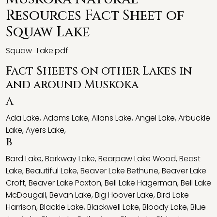
Resources Fact Sheet of
Squaw Lake
Squaw_Lake.pdf
Fact Sheets on other Lakes in
and around Muskoka
A
Ada Lake
,
Adams Lake
,
Allans Lake
,
Angel Lake
,
Arbuckle
Lake
,
Ayers Lake
,
B
Bard Lake
,
Barkway Lake
,
Bearpaw Lake Wood
,
Beast
Lake
,
Beautiful Lake
,
Beaver Lake Bethune
,
Beaver Lake
Croft
,
Beaver Lake Paxton
,
Bell Lake Hagerman
,
Bell Lake
McDougall
,
Bevan Lake
,
Big Hoover Lake
,
Bird Lake
Harrison
,
Blackie Lake
,
Blackwell Lake
,
Bloody Lake
,
Blue