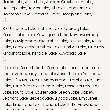
Jacks Lake
,
Jelso Lake
,
Jenkins Creek
,
Jerry Lake
,
Jessop Lake
,
Jevins Lake
,
Jill Lake
,
Johnson Lake
,
Johnston Lake
,
Jordans Creek
,
Josephine Lake
,
K
K7 Unnamed Lake
,
Kahshe Lake
,
Kapikog Lake
,
Kashegaba Lake
,
Kawagama Lake
,
Kawawaymog
Lake
,
Kawigamog Lake
,
Keiller Lake
,
Kelsey Lake
,
Kelsie
Lake
,
Kernick Lake
,
Keyhole Lake
,
Kimball Lake
,
King Lake
,
Kingshott Lake
,
Klingbiel Lake
,
Kuwasda Lake
,
L
L Lake
,
La Brash Lake
,
La Force Lake
,
Laaksonen Lake
,
Lac Lavallee
,
Lady Lake
,
Lake Joseph
,
Lake Rosseau
,
Lake Of Bays
,
Lake Of Many Islands
,
Lambs Lake
,
Lane
Lake
,
Langford Lake
,
Larson Lake
,
Lassetter Lake
,
Last
Lake
,
Laural Lake
,
Laurier Lake
,
Leech Lake Oakley
,
Leonard Lake
,
Liebeck Lake
,
Lilypad Lake
,
Limburner
Lake
,
Limestone Lake
,
Lioness Lake
,
Little Arrowhead