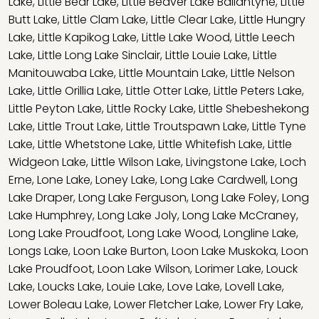
Lake
,
Little Bear Lake
,
Little Beaver Lake Ballantyne
,
Little
Butt Lake
,
Little Clam Lake
,
Little Clear Lake
,
Little Hungry
Lake
,
Little Kapikog Lake
,
Little Lake Wood
,
Little Leech
Lake
,
Little Long Lake Sinclair
,
Little Louie Lake
,
Little
Manitouwaba Lake
,
Little Mountain Lake
,
Little Nelson
Lake
,
Little Orillia Lake
,
Little Otter Lake
,
Little Peters Lake
,
Little Peyton Lake
,
Little Rocky Lake
,
Little Shebeshekong
Lake
,
Little Trout Lake
,
Little Troutspawn Lake
,
Little Tyne
Lake
,
Little Whetstone Lake
,
Little Whitefish Lake
,
Little
Widgeon Lake
,
Little Wilson Lake
,
Livingstone Lake
,
Loch
Erne
,
Lone Lake
,
Loney Lake
,
Long Lake Cardwell
,
Long
Lake Draper
,
Long Lake Ferguson
,
Long Lake Foley
,
Long
Lake Humphrey
,
Long Lake Joly
,
Long Lake McCraney
,
Long Lake Proudfoot
,
Long Lake Wood
,
Longline Lake
,
Longs Lake
,
Loon Lake Burton
,
Loon Lake Muskoka
,
Loon
Lake Proudfoot
,
Loon Lake Wilson
,
Lorimer Lake
,
Louck
Lake
,
Loucks Lake
,
Louie Lake
,
Love Lake
,
Lovell Lake
,
Lower Boleau Lake
,
Lower Fletcher Lake
,
Lower Fry Lake
,