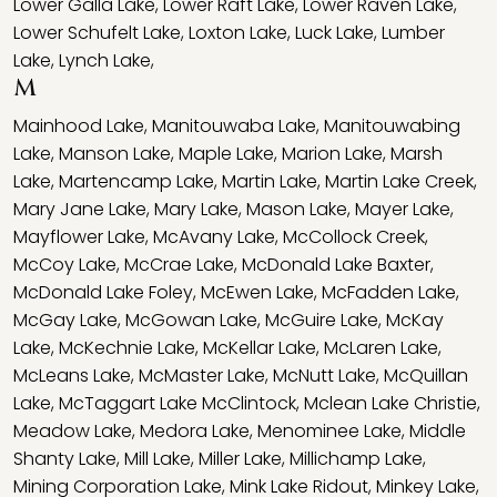
Lower Galla Lake
,
Lower Raft Lake
,
Lower Raven Lake
,
Lower Schufelt Lake
,
Loxton Lake
,
Luck Lake
,
Lumber
Lake
,
Lynch Lake
,
M
Mainhood Lake
,
Manitouwaba Lake
,
Manitouwabing
Lake
,
Manson Lake
,
Maple Lake
,
Marion Lake
,
Marsh
Lake
,
Martencamp Lake
,
Martin Lake
,
Martin Lake Creek
,
Mary Jane Lake
,
Mary Lake
,
Mason Lake
,
Mayer Lake
,
Mayflower Lake
,
McAvany Lake
,
McCollock Creek
,
McCoy Lake
,
McCrae Lake
,
McDonald Lake Baxter
,
McDonald Lake Foley
,
McEwen Lake
,
McFadden Lake
,
McGay Lake
,
McGowan Lake
,
McGuire Lake
,
McKay
Lake
,
McKechnie Lake
,
McKellar Lake
,
McLaren Lake
,
McLeans Lake
,
McMaster Lake
,
McNutt Lake
,
McQuillan
Lake
,
McTaggart Lake McClintock
,
Mclean Lake Christie
,
Meadow Lake
,
Medora Lake
,
Menominee Lake
,
Middle
Shanty Lake
,
Mill Lake
,
Miller Lake
,
Millichamp Lake
,
Mining Corporation Lake
,
Mink Lake Ridout
,
Minkey Lake
,