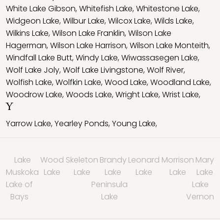
White Lake Gibson
,
Whitefish Lake
,
Whitestone Lake
,
Widgeon Lake
,
Wilbur Lake
,
Wilcox Lake
,
Wilds Lake
,
Wilkins Lake
,
Wilson Lake Franklin
,
Wilson Lake
Hagerman
,
Wilson Lake Harrison
,
Wilson Lake Monteith
,
Windfall Lake Butt
,
Windy Lake
,
Wiwassasegen Lake
,
Wolf Lake Joly
,
Wolf Lake Livingstone
,
Wolf River
,
Wolfish Lake
,
Wolfkin Lake
,
Wood Lake
,
Woodland Lake
,
Woodrow Lake
,
Woods Lake
,
Wright Lake
,
Wrist Lake
,
Y
Yarrow Lake
,
Yearley Ponds
,
Young Lake
,
Lake
Wood
Skeleton
Brandy
Leonard
Morrison
Mary
Muskoka
Lake
Lake
Lake
Lake
Lake
Lake
Lake of
Peninsula
Lake
Bays
Lake
Vernon