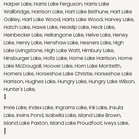
Harper Lake
,
Harris Lake Ferguson
,
Harris Lake
Wallbridge
,
Harrison Lake
,
Hart Lake Bethune
,
Hart Lake
Oakley
,
Hart Lake Wood
,
Harts Lake Wood
,
Harvey Lake
,
Hatch Lake
,
Hawe Lake
,
Heaslip Lake
,
Heck Lake
,
Heinbecker Lake
,
Hellangone Lake
,
Helve Lake
,
Heney
Lake
,
Henry Lake
,
Henshaw Lake
,
Hesners Lake
,
High
Lake Livingstone
,
High Lake Watt
,
Himbury Lake
,
Hinsburger Lake
,
Holts Lake
,
Home Lake Harrison
,
Home
Lake McDougall
,
Hoover Lake
,
Horn Lake Monteith
,
Horners Lake
,
Horseshoe Lake Christie
,
Horseshoe Lake
Harrison
,
Hughes Lake
,
Hungry Lake
,
Hungry Lake Wilson
,
Hunter's Lake
,
I
Imrie Lake
,
Index Lake
,
Ingrams Lake
,
Ink Lake
,
Insula
Lake
,
Irwins Pond
,
Isabella Lake
,
Island Lake Brown
,
Island Lake Paxton
,
Island Lake Proudfoot
,
Iveys Lake
,
J