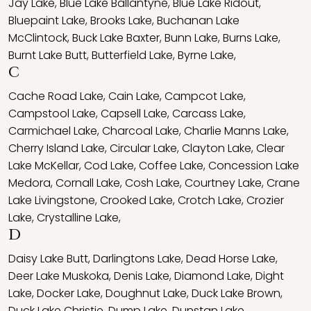
Jay Lake
,
Blue Lake Ballantyne
,
Blue Lake Ridout
,
Bluepaint Lake
,
Brooks Lake
,
Buchanan Lake
McClintock
,
Buck Lake Baxter
,
Bunn Lake
,
Burns Lake
,
Burnt Lake Butt
,
Butterfield Lake
,
Byrne Lake
,
C
Cache Road Lake
,
Cain Lake
,
Campcot Lake
,
Campstool Lake
,
Capsell Lake
,
Carcass Lake
,
Carmichael Lake
,
Charcoal Lake
,
Charlie Manns Lake
,
Cherry Island Lake
,
Circular Lake
,
Clayton Lake
,
Clear
Lake McKellar
,
Cod Lake
,
Coffee Lake
,
Concession Lake
Medora
,
Cornall Lake
,
Cosh Lake
,
Courtney Lake
,
Crane
Lake Livingstone
,
Crooked Lake
,
Crotch Lake
,
Crozier
Lake
,
Crystalline Lake
,
D
Daisy Lake Butt
,
Darlingtons Lake
,
Dead Horse Lake
,
Deer Lake Muskoka
,
Denis Lake
,
Diamond Lake
,
Dight
Lake
,
Docker Lake
,
Doughnut Lake
,
Duck Lake Brown
,
Duck Lake Christie
,
Dump Lake
,
Dunstan Lake
,