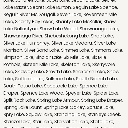
Lake
,
Schufelt Lake
,
Scott Lake
,
Second Lake
,
Secret
Lake Baxter
,
Secret Lake Burton
,
Seguin Lake Spence
,
Seguin River McDougall
,
Seven Lake
,
Seventeen Mile
Lake
,
Shanty Bay Lakes
,
Shanty Lake McKellar
,
Shaw
Lake Ballantyne
,
Shaw Lake Wood
,
Shawanaga Lake
,
Shawanaga River
,
Shebeshekong Lake
,
Shoe Lake
,
Silver Lake Humphrey
,
Silver Lake Medora
,
Silver Lake
Morrison
,
Silver Sand Lake
,
Simmes Lake
,
Simmons Lake
,
Simpson Lake
,
Sinclair Lake
,
Six Mile Lake
,
Six Mile
Pothole
,
Sixteen Mile Lake
,
Skeleton Lake
,
Skerryvore
Lake
,
Skidway Lake
,
Smyth Lake
,
Snakeskin Lake
,
Snow
Lake
,
Solitaire Lake
,
Sollman Lake
,
South Branch Lake
,
South Tasso Lake
,
Spectacle Lake
,
Spence Lake
Draper
,
Spence Lake Wood
,
Speyer Lake
,
Spider Lake
,
Split Rock Lake
,
Spring Lake Armour
,
Spring Lake Draper
,
Spring Lake Lount
,
Spring Lake Oakley
,
Spruce Lake
,
Spry Lake
,
Squaw Lake
,
Standing Lake
,
Stanleys Creek
,
Stanzel Lake
,
Star Lake
,
Starvation Lake
,
Stata Lake
,