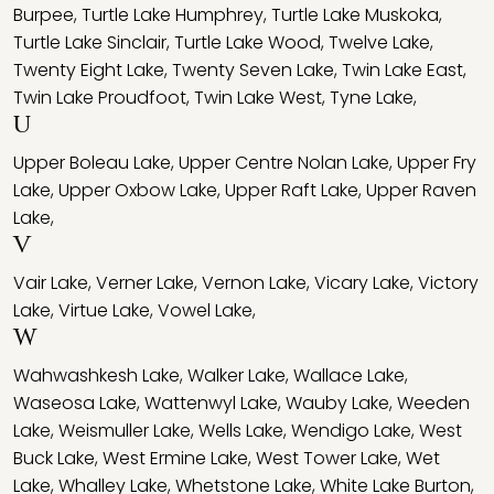
Burpee
,
Turtle Lake Humphrey
,
Turtle Lake Muskoka
,
Turtle Lake Sinclair
,
Turtle Lake Wood
,
Twelve Lake
,
Twenty Eight Lake
,
Twenty Seven Lake
,
Twin Lake East
,
Twin Lake Proudfoot
,
Twin Lake West
,
Tyne Lake
,
U
Upper Boleau Lake
,
Upper Centre Nolan Lake
,
Upper Fry
Lake
,
Upper Oxbow Lake
,
Upper Raft Lake
,
Upper Raven
Lake
,
V
Vair Lake
,
Verner Lake
,
Vernon Lake
,
Vicary Lake
,
Victory
Lake
,
Virtue Lake
,
Vowel Lake
,
W
Wahwashkesh Lake
,
Walker Lake
,
Wallace Lake
,
Waseosa Lake
,
Wattenwyl Lake
,
Wauby Lake
,
Weeden
Lake
,
Weismuller Lake
,
Wells Lake
,
Wendigo Lake
,
West
Buck Lake
,
West Ermine Lake
,
West Tower Lake
,
Wet
Lake
,
Whalley Lake
,
Whetstone Lake
,
White Lake Burton
,