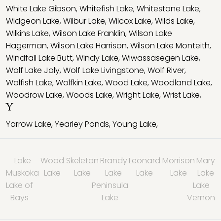
White Lake Gibson
,
Whitefish Lake
,
Whitestone Lake
,
Widgeon Lake
,
Wilbur Lake
,
Wilcox Lake
,
Wilds Lake
,
Wilkins Lake
,
Wilson Lake Franklin
,
Wilson Lake
Hagerman
,
Wilson Lake Harrison
,
Wilson Lake Monteith
,
Windfall Lake Butt
,
Windy Lake
,
Wiwassasegen Lake
,
Wolf Lake Joly
,
Wolf Lake Livingstone
,
Wolf River
,
Wolfish Lake
,
Wolfkin Lake
,
Wood Lake
,
Woodland Lake
,
Woodrow Lake
,
Woods Lake
,
Wright Lake
,
Wrist Lake
,
Y
Yarrow Lake
,
Yearley Ponds
,
Young Lake
,
Lake
Wood
Skeleton
Brandy
Leonard
Morrison
Mary
Muskoka
Lake
Lake
Lake
Lake
Lake
Lake
Lake of
Peninsula
Lake
Bays
Lake
Vernon