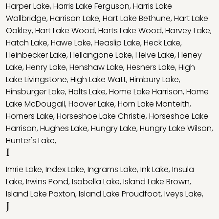
Harper Lake
,
Harris Lake Ferguson
,
Harris Lake
Wallbridge
,
Harrison Lake
,
Hart Lake Bethune
,
Hart Lake
Oakley
,
Hart Lake Wood
,
Harts Lake Wood
,
Harvey Lake
,
Hatch Lake
,
Hawe Lake
,
Heaslip Lake
,
Heck Lake
,
Heinbecker Lake
,
Hellangone Lake
,
Helve Lake
,
Heney
Lake
,
Henry Lake
,
Henshaw Lake
,
Hesners Lake
,
High
Lake Livingstone
,
High Lake Watt
,
Himbury Lake
,
Hinsburger Lake
,
Holts Lake
,
Home Lake Harrison
,
Home
Lake McDougall
,
Hoover Lake
,
Horn Lake Monteith
,
Horners Lake
,
Horseshoe Lake Christie
,
Horseshoe Lake
Harrison
,
Hughes Lake
,
Hungry Lake
,
Hungry Lake Wilson
,
Hunter's Lake
,
I
Imrie Lake
,
Index Lake
,
Ingrams Lake
,
Ink Lake
,
Insula
Lake
,
Irwins Pond
,
Isabella Lake
,
Island Lake Brown
,
Island Lake Paxton
,
Island Lake Proudfoot
,
Iveys Lake
,
J