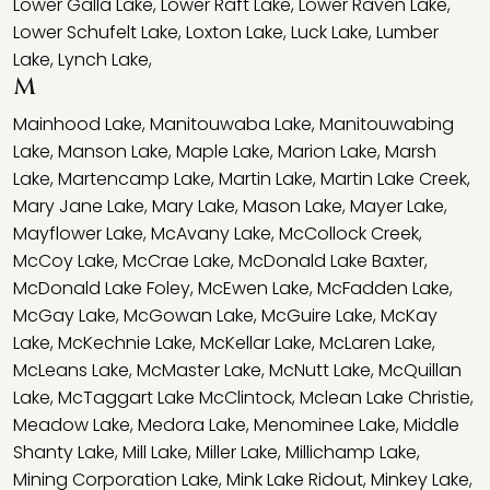
Lower Galla Lake
,
Lower Raft Lake
,
Lower Raven Lake
,
Lower Schufelt Lake
,
Loxton Lake
,
Luck Lake
,
Lumber
Lake
,
Lynch Lake
,
M
Mainhood Lake
,
Manitouwaba Lake
,
Manitouwabing
Lake
,
Manson Lake
,
Maple Lake
,
Marion Lake
,
Marsh
Lake
,
Martencamp Lake
,
Martin Lake
,
Martin Lake Creek
,
Mary Jane Lake
,
Mary Lake
,
Mason Lake
,
Mayer Lake
,
Mayflower Lake
,
McAvany Lake
,
McCollock Creek
,
McCoy Lake
,
McCrae Lake
,
McDonald Lake Baxter
,
McDonald Lake Foley
,
McEwen Lake
,
McFadden Lake
,
McGay Lake
,
McGowan Lake
,
McGuire Lake
,
McKay
Lake
,
McKechnie Lake
,
McKellar Lake
,
McLaren Lake
,
McLeans Lake
,
McMaster Lake
,
McNutt Lake
,
McQuillan
Lake
,
McTaggart Lake McClintock
,
Mclean Lake Christie
,
Meadow Lake
,
Medora Lake
,
Menominee Lake
,
Middle
Shanty Lake
,
Mill Lake
,
Miller Lake
,
Millichamp Lake
,
Mining Corporation Lake
,
Mink Lake Ridout
,
Minkey Lake
,