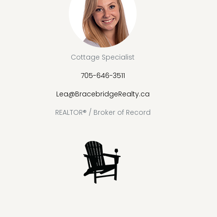
Cottage Specialist
705-646-3511
Lea@BracebridgeRealty.ca
REALTOR® / Broker of Record