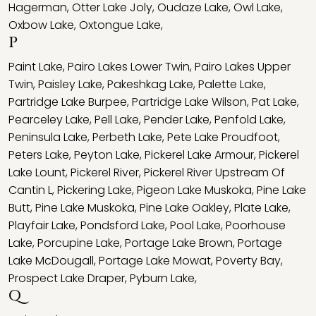
Hagerman
,
Otter Lake Joly
,
Oudaze Lake
,
Owl Lake
,
Oxbow Lake
,
Oxtongue Lake
,
P
Paint Lake
,
Pairo Lakes Lower Twin
,
Pairo Lakes Upper
Twin
,
Paisley Lake
,
Pakeshkag Lake
,
Palette Lake
,
Partridge Lake Burpee
,
Partridge Lake Wilson
,
Pat Lake
,
Pearceley Lake
,
Pell Lake
,
Pender Lake
,
Penfold Lake
,
Peninsula Lake
,
Perbeth Lake
,
Pete Lake Proudfoot
,
Peters Lake
,
Peyton Lake
,
Pickerel Lake Armour
,
Pickerel
Lake Lount
,
Pickerel River
,
Pickerel River Upstream Of
Cantin L
,
Pickering Lake
,
Pigeon Lake Muskoka
,
Pine Lake
Butt
,
Pine Lake Muskoka
,
Pine Lake Oakley
,
Plate Lake
,
Playfair Lake
,
Pondsford Lake
,
Pool Lake
,
Poorhouse
Lake
,
Porcupine Lake
,
Portage Lake Brown
,
Portage
Lake McDougall
,
Portage Lake Mowat
,
Poverty Bay
,
Prospect Lake Draper
,
Pyburn Lake
,
Q