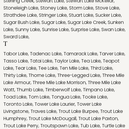
Sterling Creek
,
Stewart Lake
,
Stewart Lake McKellar
,
Stoneleigh Lake
,
Stoney Lake
,
Storm Lake
,
Stove Lake
,
Strathdee Lake
,
Stringer Lake
,
Stuart Lake
,
Sucker Lake
,
Sugar Bush Lake
,
Sugar Lake
,
Sugar Lake Creek
,
Sunken
Lake
,
Sunny Lake
,
Sunrise Lake
,
Surprise Lake
,
Swan Lake
,
Sward Lake
,
T
Tabor Lake
,
Tadenac Lake
,
Tamarack Lake
,
Tarver Lake
,
Tasso Lake
,
Tatai Lake
,
Taylor Lake
,
Tea Lake
,
Teapot
Lake
,
Tear Lake
,
Tee Lake
,
Ten Mile Lake
,
Third Lake
,
Thirty Lake
,
Thorne Lake
,
Three-Legged Lake
,
Three Mile
Lake Armour
,
Three Mile Lake Morrison
,
Three Mile Lake
Watt
,
Thumb Lake
,
Timberwolf Lake
,
Timpano Lake
,
Toad Lake
,
Tom Lake
,
Tongua Lake
,
Tooke Lake
,
Toronto Lake
,
Tower Lake Laurier
,
Tower Lake
Livingstone
,
Traves Lake
,
Trout Lake Burpee
,
Trout Lake
Humphrey
,
Trout Lake McDougall
,
Trout Lake Paxton
,
Trout Lake Perry
,
Troutspawn Lake
,
Tub Lake
,
Turtle Lake