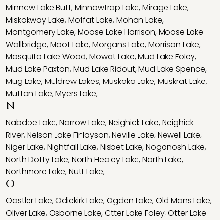
Minnow Lake Butt
,
Minnowtrap Lake
,
Mirage Lake
,
Miskokway Lake
,
Moffat Lake
,
Mohan Lake
,
Montgomery Lake
,
Moose Lake Harrison
,
Moose Lake
Wallbridge
,
Moot Lake
,
Morgans Lake
,
Morrison Lake
,
Mosquito Lake Wood
,
Mowat Lake
,
Mud Lake Foley
,
Mud Lake Paxton
,
Mud Lake Ridout
,
Mud Lake Spence
,
Mug Lake
,
Muldrew Lakes
,
Muskoka Lake
,
Muskrat Lake
,
Mutton Lake
,
Myers Lake
,
N
Nabdoe Lake
,
Narrow Lake
,
Neighick Lake
,
Neighick
River
,
Nelson Lake Finlayson
,
Neville Lake
,
Newell Lake
,
Niger Lake
,
Nightfall Lake
,
Nisbet Lake
,
Noganosh Lake
,
North Dotty Lake
,
North Healey Lake
,
North Lake
,
Northmore Lake
,
Nutt Lake
,
O
Oastler Lake
,
Odiekirk Lake
,
Ogden Lake
,
Old Mans Lake
,
Oliver Lake
,
Osborne Lake
,
Otter Lake Foley
,
Otter Lake