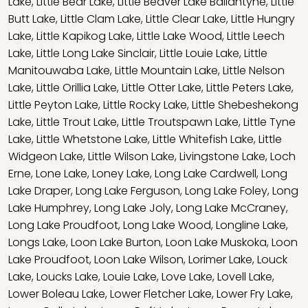
Lake
,
Little Bear Lake
,
Little Beaver Lake Ballantyne
,
Little
Butt Lake
,
Little Clam Lake
,
Little Clear Lake
,
Little Hungry
Lake
,
Little Kapikog Lake
,
Little Lake Wood
,
Little Leech
Lake
,
Little Long Lake Sinclair
,
Little Louie Lake
,
Little
Manitouwaba Lake
,
Little Mountain Lake
,
Little Nelson
Lake
,
Little Orillia Lake
,
Little Otter Lake
,
Little Peters Lake
,
Little Peyton Lake
,
Little Rocky Lake
,
Little Shebeshekong
Lake
,
Little Trout Lake
,
Little Troutspawn Lake
,
Little Tyne
Lake
,
Little Whetstone Lake
,
Little Whitefish Lake
,
Little
Widgeon Lake
,
Little Wilson Lake
,
Livingstone Lake
,
Loch
Erne
,
Lone Lake
,
Loney Lake
,
Long Lake Cardwell
,
Long
Lake Draper
,
Long Lake Ferguson
,
Long Lake Foley
,
Long
Lake Humphrey
,
Long Lake Joly
,
Long Lake McCraney
,
Long Lake Proudfoot
,
Long Lake Wood
,
Longline Lake
,
Longs Lake
,
Loon Lake Burton
,
Loon Lake Muskoka
,
Loon
Lake Proudfoot
,
Loon Lake Wilson
,
Lorimer Lake
,
Louck
Lake
,
Loucks Lake
,
Louie Lake
,
Love Lake
,
Lovell Lake
,
Lower Boleau Lake
,
Lower Fletcher Lake
,
Lower Fry Lake
,