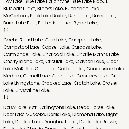
Jay Lake
,
Blue Lake Ballantyne
,
Blue Lake Ridout
,
Bluepaint Lake
,
Brooks Lake
,
Buchanan Lake
McClintock
,
Buck Lake Baxter
,
Bunn Lake
,
Burns Lake
,
Burnt Lake Butt
,
Butterfield Lake
,
Byrne Lake
,
C
Cache Road Lake
,
Cain Lake
,
Campcot Lake
,
Campstool Lake
,
Capsell Lake
,
Carcass Lake
,
Carmichael Lake
,
Charcoal Lake
,
Charlie Manns Lake
,
Cherry Island Lake
,
Circular Lake
,
Clayton Lake
,
Clear
Lake McKellar
,
Cod Lake
,
Coffee Lake
,
Concession Lake
Medora
,
Cornall Lake
,
Cosh Lake
,
Courtney Lake
,
Crane
Lake Livingstone
,
Crooked Lake
,
Crotch Lake
,
Crozier
Lake
,
Crystalline Lake
,
D
Daisy Lake Butt
,
Darlingtons Lake
,
Dead Horse Lake
,
Deer Lake Muskoka
,
Denis Lake
,
Diamond Lake
,
Dight
Lake
,
Docker Lake
,
Doughnut Lake
,
Duck Lake Brown
,
Duck Lake Christie
,
Dump Lake
,
Dunstan Lake
,