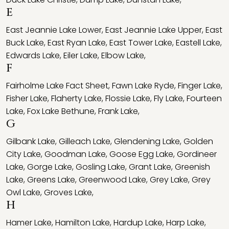
E
East Jeannie Lake Lower
,
East Jeannie Lake Upper
,
East
Buck Lake
,
East Ryan Lake
,
East Tower Lake
,
Eastell Lake
,
Edwards Lake
,
Eiler Lake
,
Elbow Lake
,
F
Fairholme Lake Fact Sheet
,
Fawn Lake Ryde
,
Finger Lake
,
Fisher Lake
,
Flaherty Lake
,
Flossie Lake
,
Fly Lake
,
Fourteen
Lake
,
Fox Lake Bethune
,
Frank Lake
,
G
Gilbank Lake
,
Gilleach Lake
,
Glendening Lake
,
Golden
City Lake
,
Goodman Lake
,
Goose Egg Lake
,
Gordineer
Lake
,
Gorge Lake
,
Gosling Lake
,
Grant Lake
,
Greenish
Lake
,
Greens Lake
,
Greenwood Lake
,
Grey Lake
,
Grey
Owl Lake
,
Groves Lake
,
H
Hamer Lake
,
Hamilton Lake
,
Hardup Lake
,
Harp Lake
,