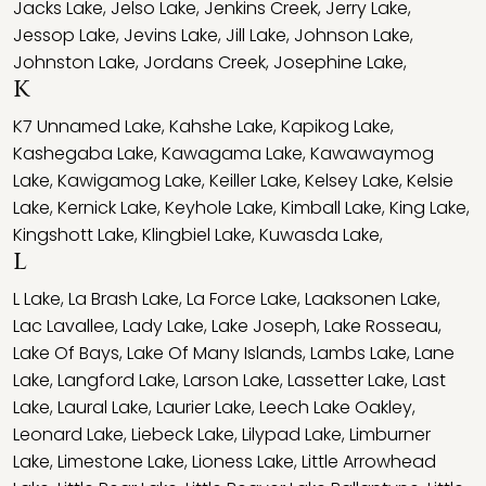
Jacks Lake
,
Jelso Lake
,
Jenkins Creek
,
Jerry Lake
,
Jessop Lake
,
Jevins Lake
,
Jill Lake
,
Johnson Lake
,
Johnston Lake
,
Jordans Creek
,
Josephine Lake
,
K
K7 Unnamed Lake
,
Kahshe Lake
,
Kapikog Lake
,
Kashegaba Lake
,
Kawagama Lake
,
Kawawaymog
Lake
,
Kawigamog Lake
,
Keiller Lake
,
Kelsey Lake
,
Kelsie
Lake
,
Kernick Lake
,
Keyhole Lake
,
Kimball Lake
,
King Lake
,
Kingshott Lake
,
Klingbiel Lake
,
Kuwasda Lake
,
L
L Lake
,
La Brash Lake
,
La Force Lake
,
Laaksonen Lake
,
Lac Lavallee
,
Lady Lake
,
Lake Joseph
,
Lake Rosseau
,
Lake Of Bays
,
Lake Of Many Islands
,
Lambs Lake
,
Lane
Lake
,
Langford Lake
,
Larson Lake
,
Lassetter Lake
,
Last
Lake
,
Laural Lake
,
Laurier Lake
,
Leech Lake Oakley
,
Leonard Lake
,
Liebeck Lake
,
Lilypad Lake
,
Limburner
Lake
,
Limestone Lake
,
Lioness Lake
,
Little Arrowhead