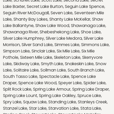
Lake
,
Schufelt Lake
,
Scott Lake
,
Second Lake
,
Secret
Lake Baxter
,
Secret Lake Burton
,
Seguin Lake Spence
,
Seguin River McDougall
,
Seven Lake
,
Seventeen Mile
Lake
,
Shanty Bay Lakes
,
Shanty Lake McKellar
,
Shaw
Lake Ballantyne
,
Shaw Lake Wood
,
Shawanaga Lake
,
Shawanaga River
,
Shebeshekong Lake
,
Shoe Lake
,
Silver Lake Humphrey
,
Silver Lake Medora
,
Silver Lake
Morrison
,
Silver Sand Lake
,
Simmes Lake
,
Simmons Lake
,
Simpson Lake
,
Sinclair Lake
,
Six Mile Lake
,
Six Mile
Pothole
,
Sixteen Mile Lake
,
Skeleton Lake
,
Skerryvore
Lake
,
Skidway Lake
,
Smyth Lake
,
Snakeskin Lake
,
Snow
Lake
,
Solitaire Lake
,
Sollman Lake
,
South Branch Lake
,
South Tasso Lake
,
Spectacle Lake
,
Spence Lake
Draper
,
Spence Lake Wood
,
Speyer Lake
,
Spider Lake
,
Split Rock Lake
,
Spring Lake Armour
,
Spring Lake Draper
,
Spring Lake Lount
,
Spring Lake Oakley
,
Spruce Lake
,
Spry Lake
,
Squaw Lake
,
Standing Lake
,
Stanleys Creek
,
Stanzel Lake
,
Star Lake
,
Starvation Lake
,
Stata Lake
,