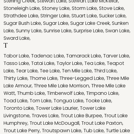
Sterling Creek
,
Stewart Lake
,
Stewart Lake McKellar
,
Stoneleigh Lake
,
Stoney Lake
,
Storm Lake
,
Stove Lake
,
Strathdee Lake
,
Stringer Lake
,
Stuart Lake
,
Sucker Lake
,
Sugar Bush Lake
,
Sugar Lake
,
Sugar Lake Creek
,
Sunken
Lake
,
Sunny Lake
,
Sunrise Lake
,
Surprise Lake
,
Swan Lake
,
Sward Lake
,
T
Tabor Lake
,
Tadenac Lake
,
Tamarack Lake
,
Tarver Lake
,
Tasso Lake
,
Tatai Lake
,
Taylor Lake
,
Tea Lake
,
Teapot
Lake
,
Tear Lake
,
Tee Lake
,
Ten Mile Lake
,
Third Lake
,
Thirty Lake
,
Thorne Lake
,
Three-Legged Lake
,
Three Mile
Lake Armour
,
Three Mile Lake Morrison
,
Three Mile Lake
Watt
,
Thumb Lake
,
Timberwolf Lake
,
Timpano Lake
,
Toad Lake
,
Tom Lake
,
Tongua Lake
,
Tooke Lake
,
Toronto Lake
,
Tower Lake Laurier
,
Tower Lake
Livingstone
,
Traves Lake
,
Trout Lake Burpee
,
Trout Lake
Humphrey
,
Trout Lake McDougall
,
Trout Lake Paxton
,
Trout Lake Perry
,
Troutspawn Lake
,
Tub Lake
,
Turtle Lake