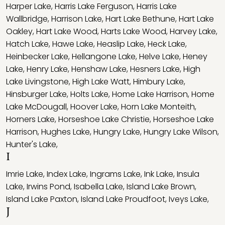
Harper Lake
,
Harris Lake Ferguson
,
Harris Lake
Wallbridge
,
Harrison Lake
,
Hart Lake Bethune
,
Hart Lake
Oakley
,
Hart Lake Wood
,
Harts Lake Wood
,
Harvey Lake
,
Hatch Lake
,
Hawe Lake
,
Heaslip Lake
,
Heck Lake
,
Heinbecker Lake
,
Hellangone Lake
,
Helve Lake
,
Heney
Lake
,
Henry Lake
,
Henshaw Lake
,
Hesners Lake
,
High
Lake Livingstone
,
High Lake Watt
,
Himbury Lake
,
Hinsburger Lake
,
Holts Lake
,
Home Lake Harrison
,
Home
Lake McDougall
,
Hoover Lake
,
Horn Lake Monteith
,
Horners Lake
,
Horseshoe Lake Christie
,
Horseshoe Lake
Harrison
,
Hughes Lake
,
Hungry Lake
,
Hungry Lake Wilson
,
Hunter's Lake
,
I
Imrie Lake
,
Index Lake
,
Ingrams Lake
,
Ink Lake
,
Insula
Lake
,
Irwins Pond
,
Isabella Lake
,
Island Lake Brown
,
Island Lake Paxton
,
Island Lake Proudfoot
,
Iveys Lake
,
J