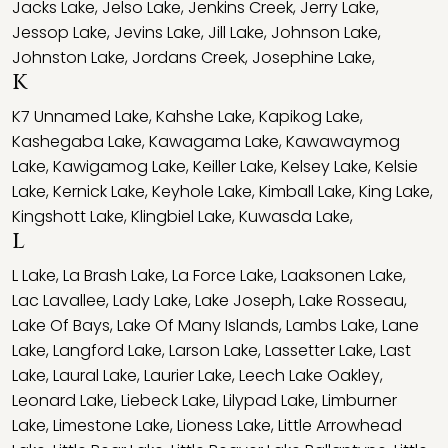
Jacks Lake
,
Jelso Lake
,
Jenkins Creek
,
Jerry Lake
,
Jessop Lake
,
Jevins Lake
,
Jill Lake
,
Johnson Lake
,
Johnston Lake
,
Jordans Creek
,
Josephine Lake
,
K
K7 Unnamed Lake
,
Kahshe Lake
,
Kapikog Lake
,
Kashegaba Lake
,
Kawagama Lake
,
Kawawaymog
Lake
,
Kawigamog Lake
,
Keiller Lake
,
Kelsey Lake
,
Kelsie
Lake
,
Kernick Lake
,
Keyhole Lake
,
Kimball Lake
,
King Lake
,
Kingshott Lake
,
Klingbiel Lake
,
Kuwasda Lake
,
L
L Lake
,
La Brash Lake
,
La Force Lake
,
Laaksonen Lake
,
Lac Lavallee
,
Lady Lake
,
Lake Joseph
,
Lake Rosseau
,
Lake Of Bays
,
Lake Of Many Islands
,
Lambs Lake
,
Lane
Lake
,
Langford Lake
,
Larson Lake
,
Lassetter Lake
,
Last
Lake
,
Laural Lake
,
Laurier Lake
,
Leech Lake Oakley
,
Leonard Lake
,
Liebeck Lake
,
Lilypad Lake
,
Limburner
Lake
,
Limestone Lake
,
Lioness Lake
,
Little Arrowhead