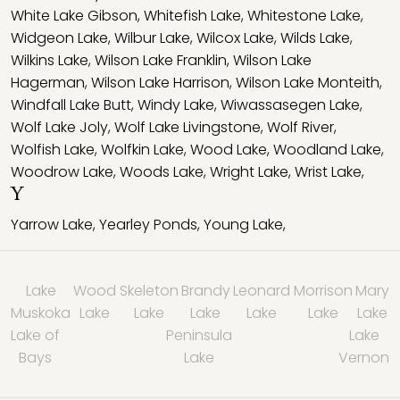
White Lake Gibson
,
Whitefish Lake
,
Whitestone Lake
,
Widgeon Lake
,
Wilbur Lake
,
Wilcox Lake
,
Wilds Lake
,
Wilkins Lake
,
Wilson Lake Franklin
,
Wilson Lake
Hagerman
,
Wilson Lake Harrison
,
Wilson Lake Monteith
,
Windfall Lake Butt
,
Windy Lake
,
Wiwassasegen Lake
,
Wolf Lake Joly
,
Wolf Lake Livingstone
,
Wolf River
,
Wolfish Lake
,
Wolfkin Lake
,
Wood Lake
,
Woodland Lake
,
Woodrow Lake
,
Woods Lake
,
Wright Lake
,
Wrist Lake
,
Y
Yarrow Lake
,
Yearley Ponds
,
Young Lake
,
Lake
Wood
Skeleton
Brandy
Leonard
Morrison
Mary
Muskoka
Lake
Lake
Lake
Lake
Lake
Lake
Lake of
Peninsula
Lake
Bays
Lake
Vernon