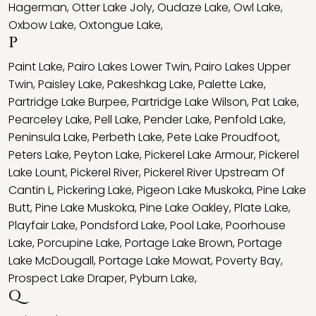
Hagerman
,
Otter Lake Joly
,
Oudaze Lake
,
Owl Lake
,
Oxbow Lake
,
Oxtongue Lake
,
P
Paint Lake
,
Pairo Lakes Lower Twin
,
Pairo Lakes Upper
Twin
,
Paisley Lake
,
Pakeshkag Lake
,
Palette Lake
,
Partridge Lake Burpee
,
Partridge Lake Wilson
,
Pat Lake
,
Pearceley Lake
,
Pell Lake
,
Pender Lake
,
Penfold Lake
,
Peninsula Lake
,
Perbeth Lake
,
Pete Lake Proudfoot
,
Peters Lake
,
Peyton Lake
,
Pickerel Lake Armour
,
Pickerel
Lake Lount
,
Pickerel River
,
Pickerel River Upstream Of
Cantin L
,
Pickering Lake
,
Pigeon Lake Muskoka
,
Pine Lake
Butt
,
Pine Lake Muskoka
,
Pine Lake Oakley
,
Plate Lake
,
Playfair Lake
,
Pondsford Lake
,
Pool Lake
,
Poorhouse
Lake
,
Porcupine Lake
,
Portage Lake Brown
,
Portage
Lake McDougall
,
Portage Lake Mowat
,
Poverty Bay
,
Prospect Lake Draper
,
Pyburn Lake
,
Q