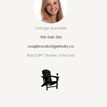
Cottage Specialist
705-646-3511
Lea@BracebridgeRealty.ca
REALTOR® / Broker of Record