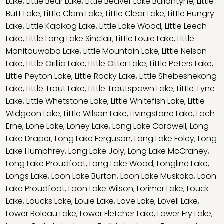
Lake
,
Little Bear Lake
,
Little Beaver Lake Ballantyne
,
Little
Butt Lake
,
Little Clam Lake
,
Little Clear Lake
,
Little Hungry
Lake
,
Little Kapikog Lake
,
Little Lake Wood
,
Little Leech
Lake
,
Little Long Lake Sinclair
,
Little Louie Lake
,
Little
Manitouwaba Lake
,
Little Mountain Lake
,
Little Nelson
Lake
,
Little Orillia Lake
,
Little Otter Lake
,
Little Peters Lake
,
Little Peyton Lake
,
Little Rocky Lake
,
Little Shebeshekong
Lake
,
Little Trout Lake
,
Little Troutspawn Lake
,
Little Tyne
Lake
,
Little Whetstone Lake
,
Little Whitefish Lake
,
Little
Widgeon Lake
,
Little Wilson Lake
,
Livingstone Lake
,
Loch
Erne
,
Lone Lake
,
Loney Lake
,
Long Lake Cardwell
,
Long
Lake Draper
,
Long Lake Ferguson
,
Long Lake Foley
,
Long
Lake Humphrey
,
Long Lake Joly
,
Long Lake McCraney
,
Long Lake Proudfoot
,
Long Lake Wood
,
Longline Lake
,
Longs Lake
,
Loon Lake Burton
,
Loon Lake Muskoka
,
Loon
Lake Proudfoot
,
Loon Lake Wilson
,
Lorimer Lake
,
Louck
Lake
,
Loucks Lake
,
Louie Lake
,
Love Lake
,
Lovell Lake
,
Lower Boleau Lake
,
Lower Fletcher Lake
,
Lower Fry Lake
,