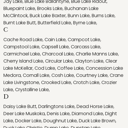
Jay Lake
,
Blue Lake Ballantyne
,
Blue Lake Ridout
,
Bluepaint Lake
,
Brooks Lake
,
Buchanan Lake
McClintock
,
Buck Lake Baxter
,
Bunn Lake
,
Burns Lake
,
Burnt Lake Butt
,
Butterfield Lake
,
Byrne Lake
,
C
Cache Road Lake
,
Cain Lake
,
Campcot Lake
,
Campstool Lake
,
Capsell Lake
,
Carcass Lake
,
Carmichael Lake
,
Charcoal Lake
,
Charlie Manns Lake
,
Cherry Island Lake
,
Circular Lake
,
Clayton Lake
,
Clear
Lake McKellar
,
Cod Lake
,
Coffee Lake
,
Concession Lake
Medora
,
Cornall Lake
,
Cosh Lake
,
Courtney Lake
,
Crane
Lake Livingstone
,
Crooked Lake
,
Crotch Lake
,
Crozier
Lake
,
Crystalline Lake
,
D
Daisy Lake Butt
,
Darlingtons Lake
,
Dead Horse Lake
,
Deer Lake Muskoka
,
Denis Lake
,
Diamond Lake
,
Dight
Lake
,
Docker Lake
,
Doughnut Lake
,
Duck Lake Brown
,
Duck Lake Christie
,
Dump Lake
,
Dunstan Lake
,