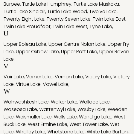
Burpee
,
Turtle Lake Humphrey
,
Turtle Lake Muskoka
,
Turtle Lake Sinclair
,
Turtle Lake Wood
,
Twelve Lake
,
Twenty Eight Lake
,
Twenty Seven Lake
,
Twin Lake East
,
Twin Lake Proudfoot
,
Twin Lake West
,
Tyne Lake
,
U
Upper Boleau Lake
,
Upper Centre Nolan Lake
,
Upper Fry
Lake
,
Upper Oxbow Lake
,
Upper Raft Lake
,
Upper Raven
Lake
,
V
Vair Lake
,
Verner Lake
,
Vernon Lake
,
Vicary Lake
,
Victory
Lake
,
Virtue Lake
,
Vowel Lake
,
W
Wahwashkesh Lake
,
Walker Lake
,
Wallace Lake
,
Waseosa Lake
,
Wattenwyl Lake
,
Wauby Lake
,
Weeden
Lake
,
Weismuller Lake
,
Wells Lake
,
Wendigo Lake
,
West
Buck Lake
,
West Ermine Lake
,
West Tower Lake
,
Wet
Lake
,
Whalley Lake
,
Whetstone Lake
,
White Lake Burton
,