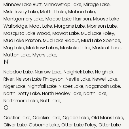
Minnow Lake Butt
,
Minnowtrap Lake
,
Mirage Lake
,
Miskokway Lake
,
Moffat Lake
,
Mohan Lake
,
Montgomery Lake
,
Moose Lake Harrison
,
Moose Lake
Wallbridge
,
Moot Lake
,
Morgans Lake
,
Morrison Lake
,
Mosquito Lake Wood
,
Mowat Lake
,
Mud Lake Foley
,
Mud Lake Paxton
,
Mud Lake Ridout
,
Mud Lake Spence
,
Mug Lake
,
Muldrew Lakes
,
Muskoka Lake
,
Muskrat Lake
,
Mutton Lake
,
Myers Lake
,
N
Nabdoe Lake
,
Narrow Lake
,
Neighick Lake
,
Neighick
River
,
Nelson Lake Finlayson
,
Neville Lake
,
Newell Lake
,
Niger Lake
,
Nightfall Lake
,
Nisbet Lake
,
Noganosh Lake
,
North Dotty Lake
,
North Healey Lake
,
North Lake
,
Northmore Lake
,
Nutt Lake
,
O
Oastler Lake
,
Odiekirk Lake
,
Ogden Lake
,
Old Mans Lake
,
Oliver Lake
,
Osborne Lake
,
Otter Lake Foley
,
Otter Lake