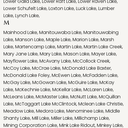
Lower Galla Lake
,
Lower Raft Lake
,
Lower Raven Lake
,
Lower Schufelt Lake
,
Loxton Lake
,
Luck Lake
,
Lumber
Lake
,
Lynch Lake
,
M
Mainhood Lake
,
Manitouwaba Lake
,
Manitouwabing
Lake
,
Manson Lake
,
Maple Lake
,
Marion Lake
,
Marsh
Lake
,
Martencamp Lake
,
Martin Lake
,
Martin Lake Creek
,
Mary Jane Lake
,
Mary Lake
,
Mason Lake
,
Mayer Lake
,
Mayflower Lake
,
McAvany Lake
,
McCollock Creek
,
McCoy Lake
,
McCrae Lake
,
McDonald Lake Baxter
,
McDonald Lake Foley
,
McEwen Lake
,
McFadden Lake
,
McGay Lake
,
McGowan Lake
,
McGuire Lake
,
McKay
Lake
,
McKechnie Lake
,
McKellar Lake
,
McLaren Lake
,
McLeans Lake
,
McMaster Lake
,
McNutt Lake
,
McQuillan
Lake
,
McTaggart Lake McClintock
,
Mclean Lake Christie
,
Meadow Lake
,
Medora Lake
,
Menominee Lake
,
Middle
Shanty Lake
,
Mill Lake
,
Miller Lake
,
Millichamp Lake
,
Mining Corporation Lake
,
Mink Lake Ridout
,
Minkey Lake
,