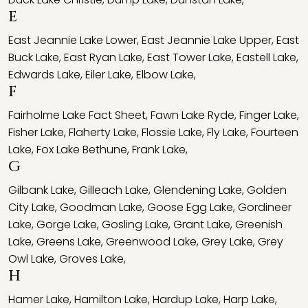
E
East Jeannie Lake Lower
,
East Jeannie Lake Upper
,
East
Buck Lake
,
East Ryan Lake
,
East Tower Lake
,
Eastell Lake
,
Edwards Lake
,
Eiler Lake
,
Elbow Lake
,
F
Fairholme Lake Fact Sheet
,
Fawn Lake Ryde
,
Finger Lake
,
Fisher Lake
,
Flaherty Lake
,
Flossie Lake
,
Fly Lake
,
Fourteen
Lake
,
Fox Lake Bethune
,
Frank Lake
,
G
Gilbank Lake
,
Gilleach Lake
,
Glendening Lake
,
Golden
City Lake
,
Goodman Lake
,
Goose Egg Lake
,
Gordineer
Lake
,
Gorge Lake
,
Gosling Lake
,
Grant Lake
,
Greenish
Lake
,
Greens Lake
,
Greenwood Lake
,
Grey Lake
,
Grey
Owl Lake
,
Groves Lake
,
H
Hamer Lake
,
Hamilton Lake
,
Hardup Lake
,
Harp Lake
,