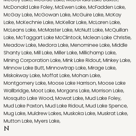
McDonald Lake Foley
,
McEwen Lake
,
McFadden Lake
,
McGay Lake
,
McGowan Lake
,
McGuire Lake
,
McKay
Lake
,
McKechnie Lake
,
McKellar Lake
,
McLaren Lake
,
McLeans Lake
,
McMaster Lake
,
McNutt Lake
,
McQuillan
Lake
,
McTaggart Lake McClintock
,
Mclean Lake Christie
,
Meadow Lake
,
Medora Lake
,
Menominee Lake
,
Middle
Shanty Lake
,
Mill Lake
,
Miller Lake
,
Millichamp Lake
,
Mining Corporation Lake
,
Mink Lake Ridout
,
Minkey Lake
,
Minnow Lake Butt
,
Minnowtrap Lake
,
Mirage Lake
,
Miskokway Lake
,
Moffat Lake
,
Mohan Lake
,
Montgomery Lake
,
Moose Lake Harrison
,
Moose Lake
Wallbridge
,
Moot Lake
,
Morgans Lake
,
Morrison Lake
,
Mosquito Lake Wood
,
Mowat Lake
,
Mud Lake Foley
,
Mud Lake Paxton
,
Mud Lake Ridout
,
Mud Lake Spence
,
Mug Lake
,
Muldrew Lakes
,
Muskoka Lake
,
Muskrat Lake
,
Mutton Lake
,
Myers Lake
,
N