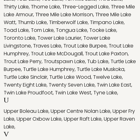
Thirty Lake
,
Thorne Lake
,
Three-Legged Lake
,
Three Mile
Lake Armour
,
Three Mile Lake Morrison
,
Three Mile Lake
Watt
,
Thumb Lake
,
Timberwolf Lake
,
Timpano Lake
,
Toad Lake
,
Tom Lake
,
Tongua Lake
,
Tooke Lake
,
Toronto Lake
,
Tower Lake Laurier
,
Tower Lake
Livingstone
,
Traves Lake
,
Trout Lake Burpee
,
Trout Lake
Humphrey
,
Trout Lake McDougall
,
Trout Lake Paxton
,
Trout Lake Perry
,
Troutspawn Lake
,
Tub Lake
,
Turtle Lake
Burpee
,
Turtle Lake Humphrey
,
Turtle Lake Muskoka
,
Turtle Lake Sinclair
,
Turtle Lake Wood
,
Twelve Lake
,
Twenty Eight Lake
,
Twenty Seven Lake
,
Twin Lake East
,
Twin Lake Proudfoot
,
Twin Lake West
,
Tyne Lake
,
U
Upper Boleau Lake
,
Upper Centre Nolan Lake
,
Upper Fry
Lake
,
Upper Oxbow Lake
,
Upper Raft Lake
,
Upper Raven
Lake
,
V