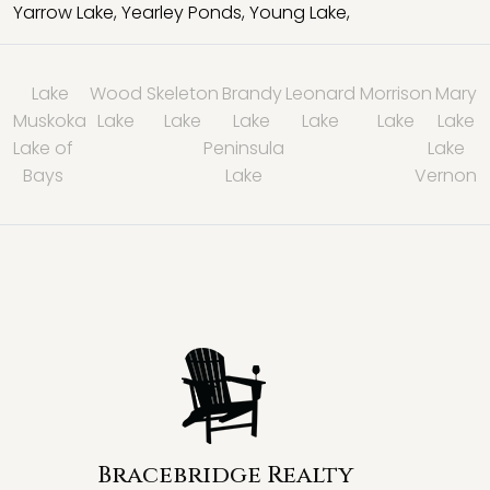
Yarrow Lake
,
Yearley Ponds
,
Young Lake
,
Lake
Wood
Skeleton
Brandy
Leonard
Morrison
Mary
Muskoka
Lake
Lake
Lake
Lake
Lake
Lake
Lake of
Peninsula
Lake
Bays
Lake
Vernon
Bracebridge Realty