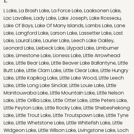
L
L Lake
,
La Brash Lake
,
La Force Lake
,
Laaksonen Lake
,
Lac Lavallee
,
Lady Lake
,
Lake Joseph
,
Lake Rosseau
,
Lake Of Bays
,
Lake Of Many Islands
,
Lambs Lake
,
Lane
Lake
,
Langford Lake
,
Larson Lake
,
Lassetter Lake
,
Last
Lake
,
Laural Lake
,
Laurier Lake
,
Leech Lake Oakley
,
Leonard Lake
,
Liebeck Lake
,
Lilypad Lake
,
Limburner
Lake
,
Limestone Lake
,
Lioness Lake
,
Little Arrowhead
Lake
,
Little Bear Lake
,
Little Beaver Lake Ballantyne
,
Little
Butt Lake
,
Little Clam Lake
,
Little Clear Lake
,
Little Hungry
Lake
,
Little Kapikog Lake
,
Little Lake Wood
,
Little Leech
Lake
,
Little Long Lake Sinclair
,
Little Louie Lake
,
Little
Manitouwaba Lake
,
Little Mountain Lake
,
Little Nelson
Lake
,
Little Orillia Lake
,
Little Otter Lake
,
Little Peters Lake
,
Little Peyton Lake
,
Little Rocky Lake
,
Little Shebeshekong
Lake
,
Little Trout Lake
,
Little Troutspawn Lake
,
Little Tyne
Lake
,
Little Whetstone Lake
,
Little Whitefish Lake
,
Little
Widgeon Lake
,
Little Wilson Lake
,
Livingstone Lake
,
Loch