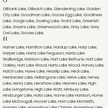
G
Gilbank Lake
,
Gilleach Lake
,
Glendening Lake
,
Golden
City Lake
,
Goodman Lake
,
Goose Egg Lake
,
Gordineer
Lake
,
Gorge Lake
,
Gosling Lake
,
Grant Lake
,
Greenish
Lake
,
Greens Lake
,
Greenwood Lake
,
Grey Lake
,
Grey
Owl Lake
,
Groves Lake
,
H
Hamer Lake
,
Hamilton Lake
,
Hardup Lake
,
Harp Lake
,
Harper Lake
,
Harris Lake Ferguson
,
Harris Lake
Wallbridge
,
Harrison Lake
,
Hart Lake Bethune
,
Hart Lake
Oakley
,
Hart Lake Wood
,
Harts Lake Wood
,
Harvey Lake
,
Hatch Lake
,
Hawe Lake
,
Heaslip Lake
,
Heck Lake
,
Heinbecker Lake
,
Hellangone Lake
,
Helve Lake
,
Heney
Lake
,
Henry Lake
,
Henshaw Lake
,
Hesners Lake
,
High
Lake Livingstone
,
High Lake Watt
,
Himbury Lake
,
Hinsburger Lake
,
Holts Lake
,
Home Lake Harrison
,
Home
Lake McDougall
,
Hoover Lake
,
Horn Lake Monteith
,
Horners Lake
,
Horseshoe Lake Christie
,
Horseshoe Lake