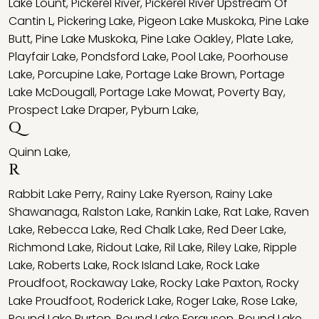
Lake Lount
,
Pickerel River
,
Pickerel River Upstream Of
Cantin L
,
Pickering Lake
,
Pigeon Lake Muskoka
,
Pine Lake
Butt
,
Pine Lake Muskoka
,
Pine Lake Oakley
,
Plate Lake
,
Playfair Lake
,
Pondsford Lake
,
Pool Lake
,
Poorhouse
Lake
,
Porcupine Lake
,
Portage Lake Brown
,
Portage
Lake McDougall
,
Portage Lake Mowat
,
Poverty Bay
,
Prospect Lake Draper
,
Pyburn Lake
,
Q
Quinn Lake
,
R
Rabbit Lake Perry
,
Rainy Lake Ryerson
,
Rainy Lake
Shawanaga
,
Ralston Lake
,
Rankin Lake
,
Rat Lake
,
Raven
Lake
,
Rebecca Lake
,
Red Chalk Lake
,
Red Deer Lake
,
Richmond Lake
,
Ridout Lake
,
Ril Lake
,
Riley Lake
,
Ripple
Lake
,
Roberts Lake
,
Rock Island Lake
,
Rock Lake
Proudfoot
,
Rockaway Lake
,
Rocky Lake Paxton
,
Rocky
Lake Proudfoot
,
Roderick Lake
,
Roger Lake
,
Rose Lake
,
Round Lake Burton
,
Round Lake Ferguson
,
Round Lake