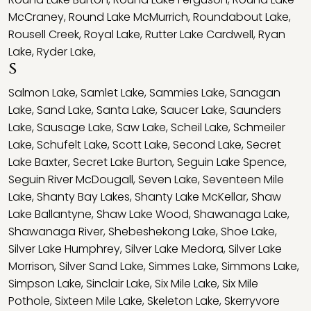
McCraney
,
Round Lake McMurrich
,
Roundabout Lake
,
Rousell Creek
,
Royal Lake
,
Rutter Lake Cardwell
,
Ryan
Lake
,
Ryder Lake
,
S
Salmon Lake
,
Samlet Lake
,
Sammies Lake
,
Sanagan
Lake
,
Sand Lake
,
Santa Lake
,
Saucer Lake
,
Saunders
Lake
,
Sausage Lake
,
Saw Lake
,
Scheil Lake
,
Schmeiler
Lake
,
Schufelt Lake
,
Scott Lake
,
Second Lake
,
Secret
Lake Baxter
,
Secret Lake Burton
,
Seguin Lake Spence
,
Seguin River McDougall
,
Seven Lake
,
Seventeen Mile
Lake
,
Shanty Bay Lakes
,
Shanty Lake McKellar
,
Shaw
Lake Ballantyne
,
Shaw Lake Wood
,
Shawanaga Lake
,
Shawanaga River
,
Shebeshekong Lake
,
Shoe Lake
,
Silver Lake Humphrey
,
Silver Lake Medora
,
Silver Lake
Morrison
,
Silver Sand Lake
,
Simmes Lake
,
Simmons Lake
,
Simpson Lake
,
Sinclair Lake
,
Six Mile Lake
,
Six Mile
Pothole
,
Sixteen Mile Lake
,
Skeleton Lake
,
Skerryvore