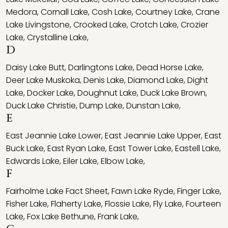
Medora
,
Cornall Lake
,
Cosh Lake
,
Courtney Lake
,
Crane
Lake Livingstone
,
Crooked Lake
,
Crotch Lake
,
Crozier
Lake
,
Crystalline Lake
,
D
Daisy Lake Butt
,
Darlingtons Lake
,
Dead Horse Lake
,
Deer Lake Muskoka
,
Denis Lake
,
Diamond Lake
,
Dight
Lake
,
Docker Lake
,
Doughnut Lake
,
Duck Lake Brown
,
Duck Lake Christie
,
Dump Lake
,
Dunstan Lake
,
E
East Jeannie Lake Lower
,
East Jeannie Lake Upper
,
East
Buck Lake
,
East Ryan Lake
,
East Tower Lake
,
Eastell Lake
,
Edwards Lake
,
Eiler Lake
,
Elbow Lake
,
F
Fairholme Lake Fact Sheet
,
Fawn Lake Ryde
,
Finger Lake
,
Fisher Lake
,
Flaherty Lake
,
Flossie Lake
,
Fly Lake
,
Fourteen
Lake
,
Fox Lake Bethune
,
Frank Lake
,