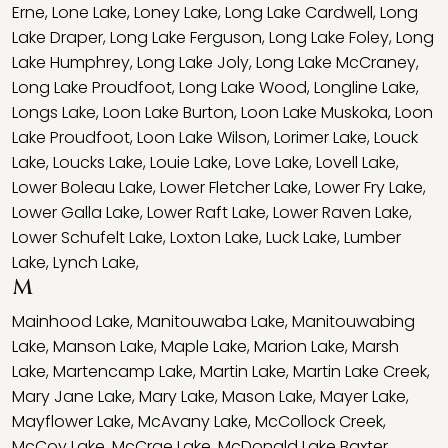
Erne
,
Lone Lake
,
Loney Lake
,
Long Lake Cardwell
,
Long
Lake Draper
,
Long Lake Ferguson
,
Long Lake Foley
,
Long
Lake Humphrey
,
Long Lake Joly
,
Long Lake McCraney
,
Long Lake Proudfoot
,
Long Lake Wood
,
Longline Lake
,
Longs Lake
,
Loon Lake Burton
,
Loon Lake Muskoka
,
Loon
Lake Proudfoot
,
Loon Lake Wilson
,
Lorimer Lake
,
Louck
Lake
,
Loucks Lake
,
Louie Lake
,
Love Lake
,
Lovell Lake
,
Lower Boleau Lake
,
Lower Fletcher Lake
,
Lower Fry Lake
,
Lower Galla Lake
,
Lower Raft Lake
,
Lower Raven Lake
,
Lower Schufelt Lake
,
Loxton Lake
,
Luck Lake
,
Lumber
Lake
,
Lynch Lake
,
M
Mainhood Lake
,
Manitouwaba Lake
,
Manitouwabing
Lake
,
Manson Lake
,
Maple Lake
,
Marion Lake
,
Marsh
Lake
,
Martencamp Lake
,
Martin Lake
,
Martin Lake Creek
,
Mary Jane Lake
,
Mary Lake
,
Mason Lake
,
Mayer Lake
,
Mayflower Lake
,
McAvany Lake
,
McCollock Creek
,
McCoy Lake
,
McCrae Lake
,
McDonald Lake Baxter
,