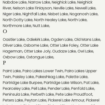
Nabdoe Lake
,
Narrow Lake
,
Neighick Lake
,
Neighick
River
,
Nelson Lake Finlayson
,
Neville Lake
,
Newell Lake
,
Niger Lake
,
Nightfall Lake
,
Nisbet Lake
,
Noganosh Lake
,
North Dotty Lake
,
North Healey Lake
,
North Lake
,
Northmore Lake
,
Nutt Lake
,
O
Oastler Lake
,
Odiekirk Lake
,
Ogden Lake
,
Old Mans Lake
,
Oliver Lake
,
Osborne Lake
,
Otter Lake Foley
,
Otter Lake
Hagerman
,
Otter Lake Joly
,
Oudaze Lake
,
Owl Lake
,
Oxbow Lake
,
Oxtongue Lake
,
P
Paint Lake
,
Pairo Lakes Lower Twin
,
Pairo Lakes Upper
Twin
,
Paisley Lake
,
Pakeshkag Lake
,
Palette Lake
,
Partridge Lake Burpee
,
Partridge Lake Wilson
,
Pat Lake
,
Pearceley Lake
,
Pell Lake
,
Pender Lake
,
Penfold Lake
,
Peninsula Lake
,
Perbeth Lake
,
Pete Lake Proudfoot
,
Peters Lake
,
Peyton Lake
,
Pickerel Lake Armour
,
Pickerel