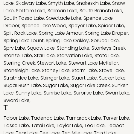
Lake
,
Skidway Lake
,
Smyth Lake
,
Snakeskin Lake
,
Snow
Lake
,
Solitaire Lake
,
Sollman Lake
,
South Branch Lake
,
South Tasso Lake
,
Spectacle Lake
,
Spence Lake
Draper
,
Spence Lake Wood
,
Speyer Lake
,
Spider Lake
,
Split Rock Lake
,
Spring Lake Armour
,
Spring Lake Draper
,
Spring Lake Lount
,
Spring Lake Oakley
,
Spruce Lake
,
Spry Lake
,
Squaw Lake
,
Standing Lake
,
Stanleys Creek
,
Stanzel Lake
,
Star Lake
,
Starvation Lake
,
Stata Lake
,
Sterling Creek
,
Stewart Lake
,
Stewart Lake McKellar
,
Stoneleigh Lake
,
Stoney Lake
,
Storm Lake
,
Stove Lake
,
Strathdee Lake
,
Stringer Lake
,
Stuart Lake
,
Sucker Lake
,
Sugar Bush Lake
,
Sugar Lake
,
Sugar Lake Creek
,
Sunken
Lake
,
Sunny Lake
,
Sunrise Lake
,
Surprise Lake
,
Swan Lake
,
Sward Lake
,
T
Tabor Lake
,
Tadenac Lake
,
Tamarack Lake
,
Tarver Lake
,
Tasso Lake
,
Tatai Lake
,
Taylor Lake
,
Tea Lake
,
Teapot
Lake
,
Tear Lake
,
Tee Lake
,
Ten Mile Lake
,
Third Lake
,