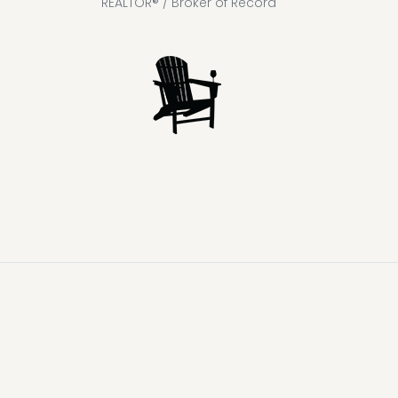
REALTOR® / Broker of Record
Lake
Loon
Sparrow
Kahshe
Riley
Prospect
McKay
Joseph
Lake
Lake
Lake
Lake
Lake
Lake
Healey
Echo
Ril
Lake
Lake
Lake