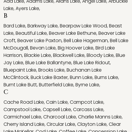
Ada Lake
,
Adams Lake
,
Allans Lake
,
Angel Lake
,
Arbuckle
Lake
,
Ayers Lake
,
B
Bard Lake
,
Barkway Lake
,
Bearpaw Lake Wood
,
Beast
Lake
,
Beautiful Lake
,
Beaver Lake Bethune
,
Beaver Lake
Croft
,
Beaver Lake Paxton
,
Bell Lake Hagerman
,
Bell Lake
McDougall
,
Bevan Lake
,
Big Hoover Lake
,
Bird Lake
Harrison
,
Blackie Lake
,
Blackwell Lake
,
Bloody Lake
,
Blue
Jay Lake
,
Blue Lake Ballantyne
,
Blue Lake Ridout
,
Bluepaint Lake
,
Brooks Lake
,
Buchanan Lake
McClintock
,
Buck Lake Baxter
,
Bunn Lake
,
Burns Lake
,
Burnt Lake Butt
,
Butterfield Lake
,
Byrne Lake
,
C
Cache Road Lake
,
Cain Lake
,
Campcot Lake
,
Campstool Lake
,
Capsell Lake
,
Carcass Lake
,
Carmichael Lake
,
Charcoal Lake
,
Charlie Manns Lake
,
Cherry Island Lake
,
Circular Lake
,
Clayton Lake
,
Clear
Lake McKellar
,
Cod Lake
,
Coffee Lake
,
Concession Lake